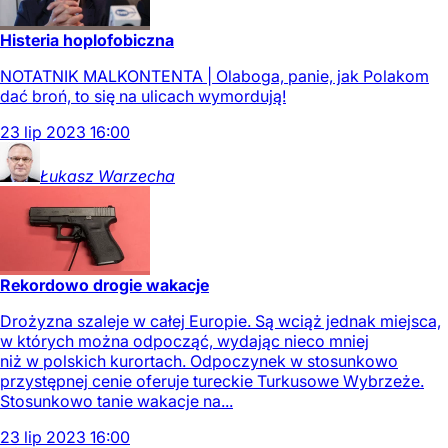
Histeria hoplofobiczna
NOTATNIK MALKONTENTA | Olaboga, panie, jak Polakom
dać broń, to się na ulicach wymordują!
23
lip
2023
16:00
Łukasz
Warzecha
Rekordowo drogie wakacje
Drożyzna szaleje w całej Europie. Są wciąż jednak miejsca,
w których można odpocząć, wydając nieco mniej
niż w polskich kurortach. Odpoczynek w stosunkowo
przystępnej cenie oferuje tureckie Turkusowe Wybrzeże.
Stosunkowo tanie wakacje na...
23
lip
2023
16:00