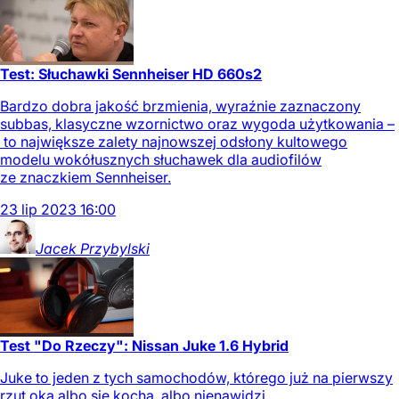
Test: Słuchawki Sennheiser HD 660s2
Bardzo dobra jakość brzmienia, wyraźnie zaznaczony
subbas, klasyczne wzornictwo oraz wygoda użytkowania –
to największe zalety najnowszej odsłony kultowego
modelu wokółusznych słuchawek dla audiofilów
ze znaczkiem Sennheiser.
23
lip
2023
16:00
Jacek
Przybylski
Test "Do Rzeczy": Nissan Juke 1.6 Hybrid
Juke to jeden z tych samochodów, którego już na pierwszy
rzut oka albo się kocha, albo nienawidzi.