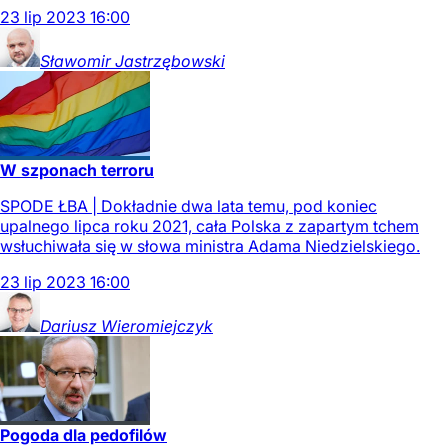
23
lip
2023
16:00
Sławomir
Jastrzębowski
W szponach terroru
SPODE ŁBA | Dokładnie dwa lata temu, pod koniec
upalnego lipca roku 2021, cała Polska z zapartym tchem
wsłuchiwała się w słowa ministra Adama Niedzielskiego.
23
lip
2023
16:00
Dariusz
Wieromiejczyk
Pogoda dla pedofilów