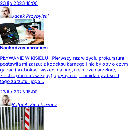
23
lip
2023
16:00
Jacek
Przybylski
Nachodźcy chronieni
PŁYWANIE W KISIELU | Pierwszy raz w życiu prokuratura
postawiła mi zarzut z kodeksu karnego i nie byłoby o czym
gadać (jak bokser wszedł na ring, nie może narzekać,
że chcą mu dać w zęby), gdyby nie piramidalny absurd
tego zarzutu i jego...
23
lip
2023
16:00
Rafał A.
Ziemkiewicz