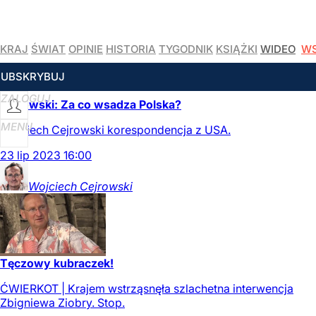
KRAJ
ŚWIAT
OPINIE
HISTORIA
TYGODNIK
KSIĄŻKI
WIDEO
WS
CZYTAJ WIĘCEJ
SUBSKRYBUJ
ZALOGUJ
Cejrowski: Za co wsadza Polska?
MENU
Wojciech Cejrowski korespondencja z USA.
23
lip
2023
16:00
Wojciech
Cejrowski
Tęczowy kubraczek!
ĆWIERKOT | Krajem wstrząsnęła szlachetna interwencja
Zbigniewa Ziobry. Stop.