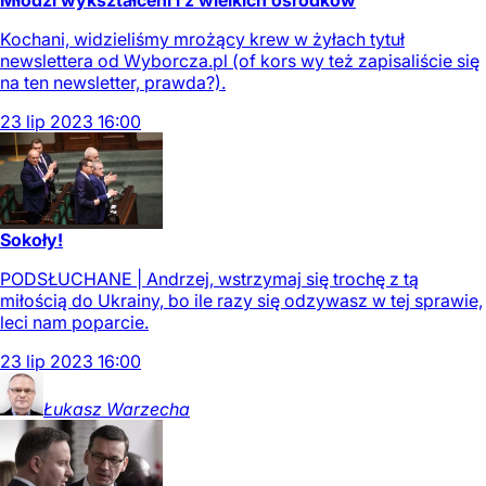
Młodzi wykształceni i z wielkich ośrodków
Kochani, widzieliśmy mrożący krew w żyłach tytuł
newslettera od Wyborcza.pl (of kors wy też zapisaliście się
na ten newsletter, prawda?).
23
lip
2023
16:00
Sokoły!
PODSŁUCHANE | Andrzej, wstrzymaj się trochę z tą
miłością do Ukrainy, bo ile razy się odzywasz w tej sprawie,
leci nam poparcie.
23
lip
2023
16:00
Łukasz
Warzecha