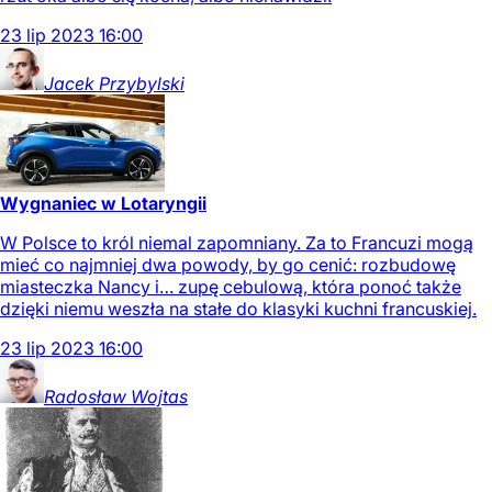
23
lip
2023
16:00
Jacek
Przybylski
Wygnaniec w Lotaryngii
W Polsce to król niemal zapomniany. Za to Francuzi mogą
mieć co najmniej dwa powody, by go cenić: rozbudowę
miasteczka Nancy i… zupę cebulową, która ponoć także
dzięki niemu weszła na stałe do klasyki kuchni francuskiej.
23
lip
2023
16:00
Radosław
Wojtas