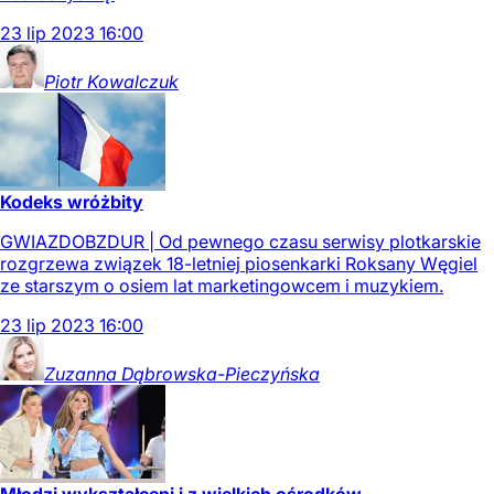
23
lip
2023
16:00
Piotr
Kowalczuk
Kodeks wróżbity
GWIAZDOBZDUR | Od pewnego czasu serwisy plotkarskie
rozgrzewa związek 18-letniej piosenkarki Roksany Węgiel
ze starszym o osiem lat marketingowcem i muzykiem.
23
lip
2023
16:00
Zuzanna
Dąbrowska-Pieczyńska