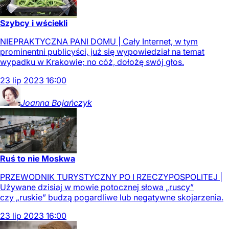
Szybcy i wściekli
NIEPRAKTYCZNA PANI DOMU | Cały Internet, w tym
prominentni publicyści, już się wypowiedział na temat
wypadku w Krakowie; no cóż, dołożę swój głos.
23
lip
2023
16:00
Joanna
Bojańczyk
Ruś to nie Moskwa
PRZEWODNIK TURYSTYCZNY PO I RZECZYPOSPOLITEJ |
Używane dzisiaj w mowie potocznej słowa „ruscy”
czy „ruskie” budzą pogardliwe lub negatywne skojarzenia.
23
lip
2023
16:00