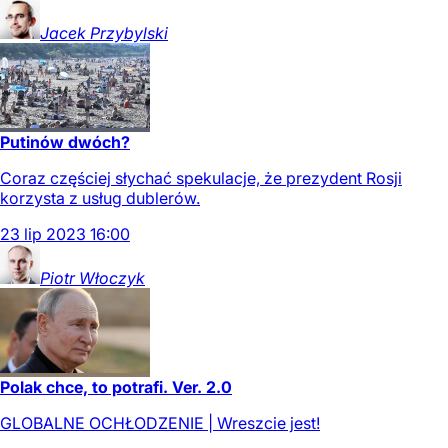
Jacek
Przybylski
Putinów dwóch?
Coraz częściej słychać spekulacje, że prezydent Rosji
korzysta z usług dublerów.
23
lip
2023
16:00
Piotr
Włoczyk
Polak chce, to potrafi. Ver. 2.0
GLOBALNE OCHŁODZENIE | Wreszcie jest!