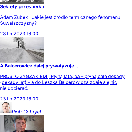
Sekrety przesmyku
Adam Zubek | Jakie jest źródło termicznego fenomenu
Suwalszczyzny?
23
lip
2023
16:00
A Balcerowicz dalej prywatyzuje...
PROSTO ZYGZAKIEM | Płyną lata, ba – płyną całe dekady
(dekady lat) – a do Leszka Balcerowicza zdaje się nic
nie docierać.
23
lip
2023
16:00
Piotr
Gabryel