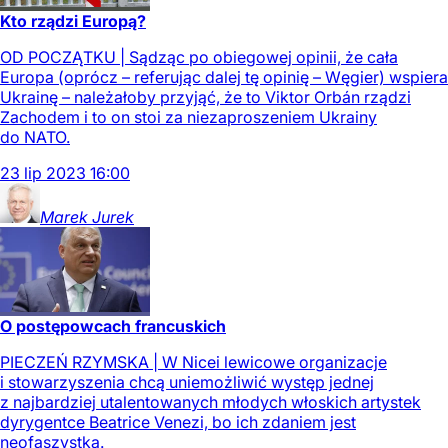
Kto rządzi Europą?
OD POCZĄTKU | Sądząc po obiegowej opinii, że cała
Europa (oprócz – referując dalej tę opinię – Węgier) wspiera
Ukrainę – należałoby przyjąć, że to Viktor Orbán rządzi
Zachodem i to on stoi za niezaproszeniem Ukrainy
do NATO.
23
lip
2023
16:00
Marek
Jurek
O postępowcach francuskich
PIECZEŃ RZYMSKA | W Nicei lewicowe organizacje
i stowarzyszenia chcą uniemożliwić występ jednej
z najbardziej utalentowanych młodych włoskich artystek
dyrygentce Beatrice Venezi, bo ich zdaniem jest
neofaszystką.