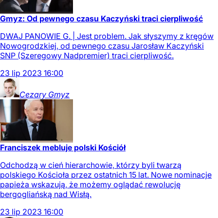
Gmyz: Od pewnego czasu Kaczyński traci cierpliwość
DWAJ PANOWIE G. | Jest problem. Jak słyszymy z kręgów
Nowogrodzkiej, od pewnego czasu Jarosław Kaczyński
SNP (Szeregowy Nadpremier) traci cierpliwość.
23
lip
2023
16:00
Cezary
Gmyz
Franciszek mebluje polski Kościół
Odchodzą w cień hierarchowie, którzy byli twarzą
polskiego Kościoła przez ostatnich 15 lat. Nowe nominacje
papieża wskazują, że możemy oglądać rewolucję
bergogliańską nad Wisłą.
23
lip
2023
16:00