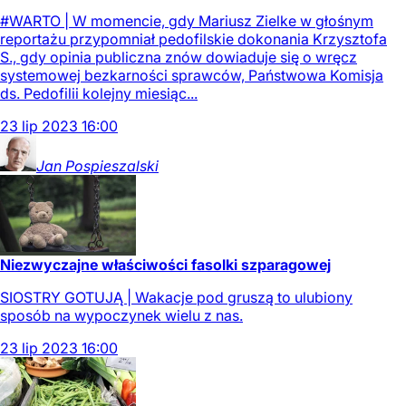
#WARTO | W momencie, gdy Mariusz Zielke w głośnym
reportażu przypomniał pedofilskie dokonania Krzysztofa
S., gdy opinia publiczna znów dowiaduje się o wręcz
systemowej bezkarności sprawców, Państwowa Komisja
ds. Pedofilii kolejny miesiąc...
23
lip
2023
16:00
Jan
Pospieszalski
Niezwyczajne właściwości fasolki szparagowej
SIOSTRY GOTUJĄ | Wakacje pod gruszą to ulubiony
sposób na wypoczynek wielu z nas.
23
lip
2023
16:00