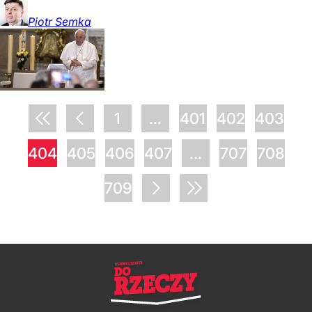
Piotr
Semka
1
...
401
402
403
404
405
406
407
...
707
708
709