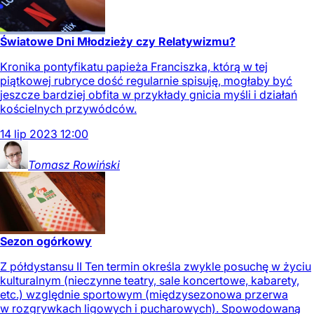
Światowe Dni Młodzieży czy Relatywizmu?
Kronika pontyfikatu papieża Franciszka, którą w tej
piątkowej rubryce dość regularnie spisuję, mogłaby być
jeszcze bardziej obfita w przykłady gnicia myśli i działań
kościelnych przywódców.
14
lip
2023
12:00
Tomasz
Rowiński
Sezon ogórkowy
Z półdystansu II Ten termin określa zwykle posuchę w życiu
kulturalnym (nieczynne teatry, sale koncertowe, kabarety,
etc.) względnie sportowym (międzysezonowa przerwa
w rozgrywkach ligowych i pucharowych). Spowodowaną