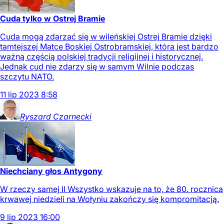
Cuda tylko w Ostrej Bramie
Cuda mogą zdarzać się w wileńskiej Ostrej Bramie dzięki
tamtejszej Matce Boskiej Ostrobramskiej, która jest bardzo
ważną częścią polskiej tradycji religijnej i historycznej.
Jednak cud nie zdarzy się w samym Wilnie podczas
szczytu NATO.
11
lip
2023
8:58
Ryszard
Czarnecki
Niechciany głos Antygony
W rzeczy samej II Wszystko wskazuje na to, że 80. rocznica
krwawej niedzieli na Wołyniu zakończy się kompromitacją.
9
lip
2023
16:00