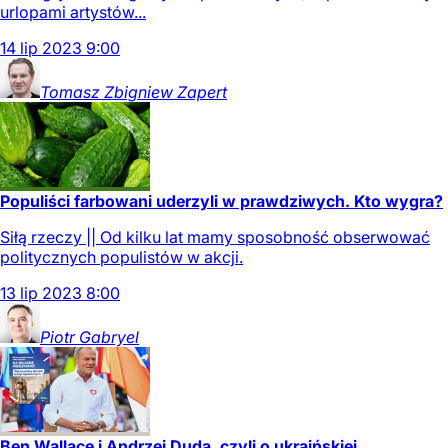
urlopami artystów...
14
lip
2023
9:00
Tomasz Zbigniew
Zapert
Populiści farbowani uderzyli w prawdziwych. Kto wygra?
Siłą rzeczy || Od kilku lat mamy sposobność obserwować
politycznych populistów w akcji.
13
lip
2023
8:00
Piotr
Gabryel
Ben Wallace i Andrzej Duda, czyli o ukraińskiej