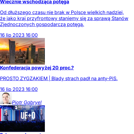
Wiecznie wschodząca potęga
Od dłuższego czasu nie brak w Polsce wielkich nadziei,
że jako kraj przyfrontowy staniemy się za sprawą Stanów
Zjednoczonych gospodarczą potęgą.
16
lip
2023
16:00
Konfederacja powyżej 20 proc.?
PROSTO ZYGZAKIEM | Blady strach padł na anty-PiS.
16
lip
2023
16:00
Piotr
Gabryel