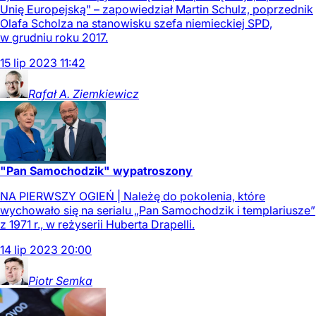
Unię Europejską" – zapowiedział Martin Schulz, poprzednik
Olafa Scholza na stanowisku szefa niemieckiej SPD,
w grudniu roku 2017.
15
lip
2023
11:42
Rafał A.
Ziemkiewicz
"Pan Samochodzik" wypatroszony
NA PIERWSZY OGIEŃ | Należę do pokolenia, które
wychowało się na serialu „Pan Samochodzik i templariusze”
z 1971 r., w reżyserii Huberta Drapelli.
14
lip
2023
20:00
Piotr
Semka