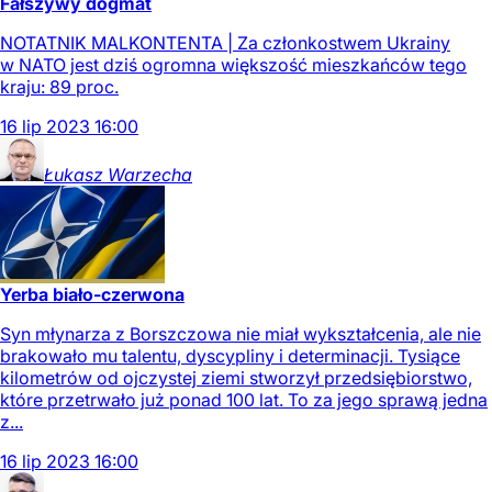
Fałszywy dogmat
NOTATNIK MALKONTENTA | Za członkostwem Ukrainy
w NATO jest dziś ogromna większość mieszkańców tego
kraju: 89 proc.
16
lip
2023
16:00
Łukasz
Warzecha
Yerba biało-czerwona
Syn młynarza z Borszczowa nie miał wykształcenia, ale nie
brakowało mu talentu, dyscypliny i determinacji. Tysiące
kilometrów od ojczystej ziemi stworzył przedsiębiorstwo,
które przetrwało już ponad 100 lat. To za jego sprawą jedna
z...
16
lip
2023
16:00