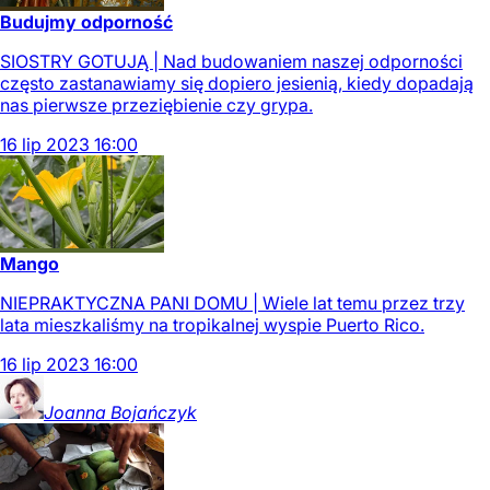
Budujmy odporność
SIOSTRY GOTUJĄ | Nad budowaniem naszej odporności
często zastanawiamy się dopiero jesienią, kiedy dopadają
nas pierwsze przeziębienie czy grypa.
16
lip
2023
16:00
Mango
NIEPRAKTYCZNA PANI DOMU | Wiele lat temu przez trzy
lata mieszkaliśmy na tropikalnej wyspie Puerto Rico.
16
lip
2023
16:00
Joanna
Bojańczyk