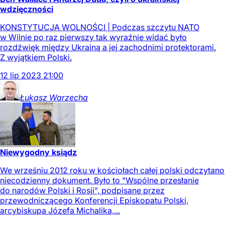
wdzięczności
KONSTYTUCJA WOLNOŚCI | Podczas szczytu NATO
w Wilnie po raz pierwszy tak wyraźnie widać było
rozdźwięk między Ukrainą a jej zachodnimi protektorami.
Z wyjątkiem Polski.
12
lip
2023
21:00
Łukasz
Warzecha
Niewygodny ksiądz
We wrześniu 2012 roku w kościołach całej polski odczytano
niecodzienny dokument. Było to "Wspólne przesłanie
do narodów Polski i Rosji", podpisane przez
przewodniczącego Konferencji Episkopatu Polski,
arcybiskupa Józefa Michalika,...