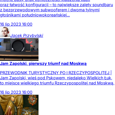
oraz łatwość konfiguracji – to największe zalety soundbaru
z bezprzewodowym subwooferem i dwoma tylnymi
głośnikami południowokoreańskiej...
16
lip
2023
16:00
Jacek
Przybylski
Jam Zapolski, pierwszy triumf nad Moskwą
PRZEWODNIK TURYSTYCZNY PO I RZECZYPOSPOLITEJ |
Jam Zapolski, wieś pod Pskowem, niedaleko Wielkich Łuk,
to miejsce wielkiego triumfu Rzeczypospolitej nad Moskwą.
16
lip
2023
16:00