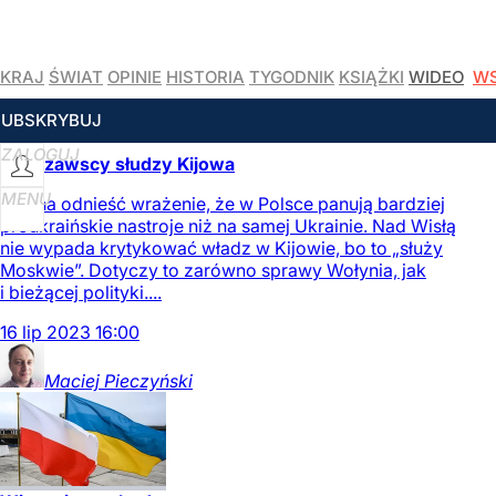
KRAJ
ŚWIAT
OPINIE
HISTORIA
TYGODNIK
KSIĄŻKI
WIDEO
WS
CZYTAJ WIĘCEJ
SUBSKRYBUJ
ZALOGUJ
Warszawscy słudzy Kijowa
MENU
Można odnieść wrażenie, że w Polsce panują bardziej
proukraińskie nastroje niż na samej Ukrainie. Nad Wisłą
nie wypada krytykować władz w Kijowie, bo to „służy
Moskwie”. Dotyczy to zarówno sprawy Wołynia, jak
i bieżącej polityki....
16
lip
2023
16:00
Maciej
Pieczyński