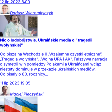
12
lip
2023
8:00
Dariusz
Wieromiejczyk
Nic o ludobójstwie. Ukraińskie media o "tragedii
wołyńskiej"
Co piszą na Wschodzie II „Wzajemne czystki etniczne”.
„Tragedia wołyńska”. „Wojna UPA i AK”. Fałszywa narracja
o symetrii win pomiędzy Polakami a Ukraińcami wciąż
niestety dominuje w przekazie ukraińskich mediów.
Co pisały o 80. rocznicy...
11
lip
2023
19:35
Maciej
Pieczyński