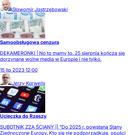
Sławomir
Jastrzębowski
Samoobsługowa cenzura
DEKAMERONKI | No to mamy to. 25 sierpnia kończą się
dorzynane wolne media w Europie i nie tylko.
15
lip
2023
12:00
Jerzy
Karwelis
Ucieczka do Rzeszy
SUBOTNIK ZZA ŚCIANY || "Do 2025 r. powstaną Stany
Zjednoczone Europy. Kto się nie podporządkuje, opuści