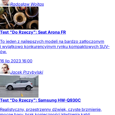
Radosław
Wojtas
Test "Do Rzeczy": Seat Arona FR
To jeden z najlepszych modeli na bardzo zatłoczonym
i wyjątkowo konkurencyjnym rynku kompaktowych SUV-
ów.
16
lip
2023
16:00
Jacek
Przybylski
Test "Do Rzeczy": Samsung HW-Q930C
Realistyczny, przestrzenny dźwięk, czyste brzmienie,
mocne basy, brak konieczności kładzenia kabli