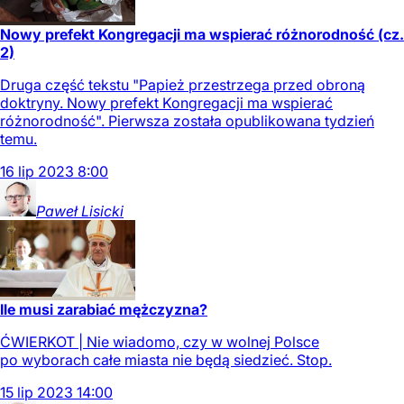
Nowy prefekt Kongregacji ma wspierać różnorodność (cz.
2)
Druga część tekstu "Papież przestrzega przed obroną
doktryny. Nowy prefekt Kongregacji ma wspierać
różnorodność". Pierwsza została opublikowana tydzień
temu.
16
lip
2023
8:00
Paweł
Lisicki
Ile musi zarabiać mężczyzna?
ĆWIERKOT | Nie wiadomo, czy w wolnej Polsce
po wyborach całe miasta nie będą siedzieć. Stop.
15
lip
2023
14:00