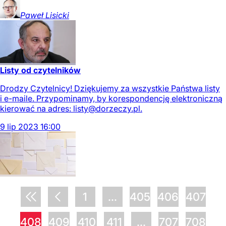
Paweł
Lisicki
Listy od czytelników
Drodzy Czytelnicy! Dziękujemy za wszystkie Państwa listy
i e-maile. Przypominamy, by korespondencję elektroniczną
kierować na adres:
listy@dorzeczy.pl
.
9
lip
2023
16:00
1
...
405
406
407
408
409
410
411
...
707
708