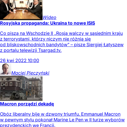
Wideo
Rosyjska propaganda: Ukraina to nowe ISIS
Co piszą na Wschodzie II „Rosja walczy w sąsiednim kraju
z terrorystami, którzy niczym nie różnią się
od bliskowschodnich bandytów” – pisze Siergiej Łatyszew
z portalu telewizji Tsargad.tv.
26
kwi
2022
10:00
Maciej
Pieczyński
Macron porządzi dekadę
Obóz liberalny bije w dzwony triumfu. Emmanuel Macron
w pewnym stylu pokonał Marine Le Pen w II turze wyborów
prezydenckich we Francji.