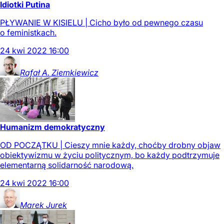
Idiotki Putina
PŁYWANIE W KISIELU | Cicho było od pewnego czasu
o feministkach.
24
kwi
2022
16:00
Rafał A.
Ziemkiewicz
Humanizm demokratyczny
OD POCZĄTKU | Cieszy mnie każdy, choćby drobny objaw
obiektywizmu w życiu politycznym, bo każdy podtrzymuje
elementarną solidarność narodową.
24
kwi
2022
16:00
Marek
Jurek