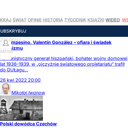
KRAJ
ŚWIAT
OPINIE
HISTORIA
TYGODNIK
KSIĄŻKI
WIDEO
WS
CZYTAJ WIĘCEJ
SUBSKRYBUJ
ZALOGUJ
El Campesino. Valentín González – ofiara i świadek
stalinizmu
MENU
Komunistyczny generał hiszpański, bohater wojny domowej
lat 1936–1939, w „ojczyźnie światowego proletariatu” trafił
do GUŁagu…
26
kwi
2022
20:00
Mikołaj
Iwanow
Polski dowódca Czechów