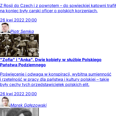
Z Rosji do Czech i z powrotem – do sowieckiej katowni trafił
na koniec były carski oficer o polskich korzeniach.
26
kwi
2022
20:00
Piotr
Semka
"Zofia" i "Anka". Dwie kobiety w służbie Polskiego
Państwa Podziemnego
Poświęcenie i odwaga w konspiracji, wybitna sumienność
i rzetelność w pracy dla państwa i kultury polskiej – takie
były cechy tych przedstawicielek polskich elit.
26
kwi
2022
20:00
Marek
Gałęzowski