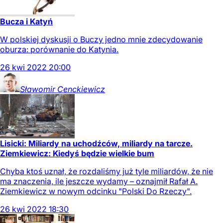
Bucza i Katyń
W polskiej dyskusji o Buczy jedno mnie zdecydowanie
oburza: porównanie do Katynia.
26
kwi
2022
20:00
Sławomir
Cenckiewicz
Lisicki: Miliardy na uchodźców, miliardy na tarcze.
Ziemkiewicz: Kiedyś będzie wielkie bum
Chyba ktoś uznał, że rozdaliśmy już tyle miliardów, że nie
ma znaczenia, ile jeszcze wydamy – oznajmił Rafał A.
Ziemkiewicz w nowym odcinku "Polski Do Rzeczy".
26
kwi
2022
18:30