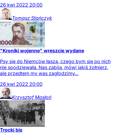
26
kwi
2022
20:00
Tomasz
Stańczyk
"Kroniki wojenne" wreszcie wydane
Psy się do Niemców łaszą, czego bym się po nich
nie spodziewała. Nas zabiją, mówi jakiś żołnierz,
ale przedtem my was zagłodzimy...
26
kwi
2022
20:00
Krzysztof
Masłoń
Trocki bis