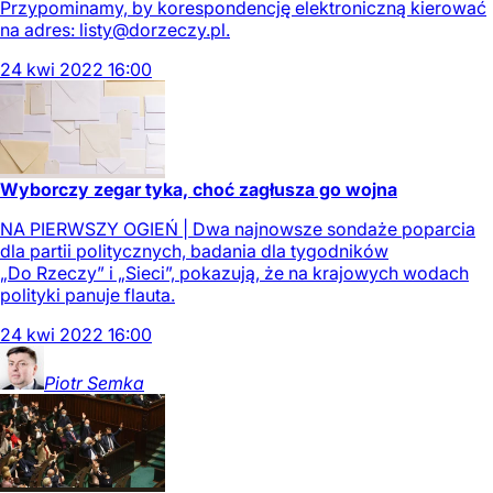
Przypominamy, by korespondencję elektroniczną kierować
na adres:
listy@dorzeczy.pl
.
24
kwi
2022
16:00
Wyborczy zegar tyka, choć zagłusza go wojna
NA PIERWSZY OGIEŃ | Dwa najnowsze sondaże poparcia
dla partii politycznych, badania dla tygodników
„Do Rzeczy” i „Sieci”, pokazują, że na krajowych wodach
polityki panuje flauta.
24
kwi
2022
16:00
Piotr
Semka