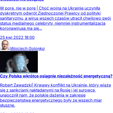
W porę, nie w porę | Choć wojna na Ukrainie uczyniła
dyskretnym odwrót Zjednoczonej Prawicy od polityki
sanitaryzmu, a wirus wszech czasów utracił chwilowo swój
status medialnego celebryty, niemniej instrumentalizacja
koronawirusa ma się...
25
kwi
2022
18:00
Wojciech
Golonka
Czy Polska wkrótce osiągnie niezależność energetyczną?
Robert Zawadzki| Krwawy konflikt na Ukrainie, który wiąże
się z sankcjami nakładanymi na Rosję i jej surowce,
unaocznił nam, że polskie dążenia w zakresie
bezpieczeństwa energetycznego były ze wszech miar
słuszne.