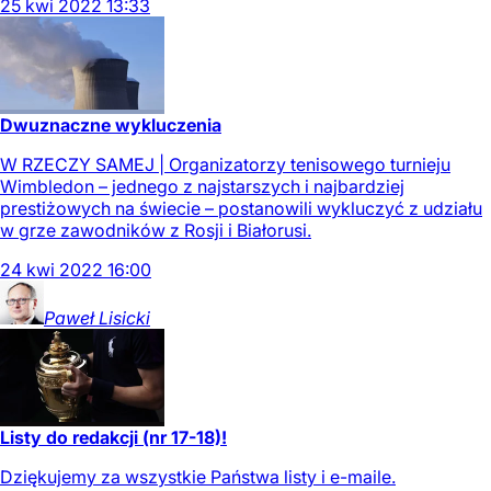
25
kwi
2022
13:33
Dwuznaczne wykluczenia
W RZECZY SAMEJ | Organizatorzy tenisowego turnieju
Wimbledon – jednego z najstarszych i najbardziej
prestiżowych na świecie – postanowili wykluczyć z udziału
w grze zawodników z Rosji i Białorusi.
24
kwi
2022
16:00
Paweł
Lisicki
Listy do redakcji (nr 17-18)!
Dziękujemy za wszystkie Państwa listy i e-maile.