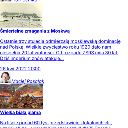
Śmiertelne zmagania z Moskwą
Ostatnie trzy stulecia odmierzają moskiewską dominację
nad Polską. Wielkie zwycięstwo roku 1920 dało nam
niespełna 20 lat wolności. Od rozpadu ZSRS mija 30 lat.
Dziś imperium znów atakuje…
26
kwi
2022
20:00
Maciej
Rosalak
Wielka biała plama
Na liście ponad 60 tys. przedstawicieli lokalnych elit,