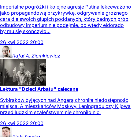
Imperialne pogróżki i kolejne agresje Putina lekceważono
jako propagandową przykrywkę, odgrywanie groźnego
cara dla swoich głupich poddanych, który żadnych prób
odbudowy imperium nie podejmie, bo wtedy eldorado
by mu się skończyło…
26
kwi
2022
20:00
Rafał A.
Ziemkiewicz
Lektura "Dzieci Arbatu" zalecana
Sybiraków żyjących nad Angarą chroniła niedostępność
miejsca. A mieszkańców Moskwy, Leningradu czy Kijowa
przed ludzkim szaleństwem nie chroniło nic.
26
kwi
2022
20:00
Piotr
Semka