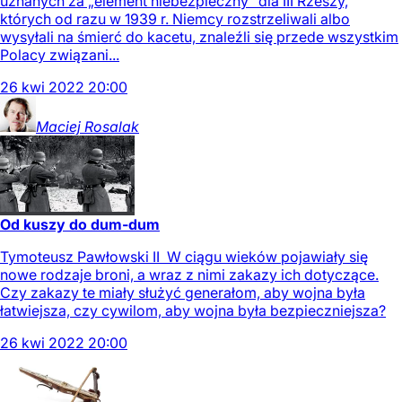
uznanych za „element niebezpieczny” dla III Rzeszy,
których od razu w 1939 r. Niemcy rozstrzeliwali albo
wysyłali na śmierć do kacetu, znaleźli się przede wszystkim
Polacy związani...
26
kwi
2022
20:00
Maciej
Rosalak
Od kuszy do dum-dum
Tymoteusz Pawłowski II W ciągu wieków pojawiały się
nowe rodzaje broni, a wraz z nimi zakazy ich dotyczące.
Czy zakazy te miały służyć generałom, aby wojna była
łatwiejsza, czy cywilom, aby wojna była bezpieczniejsza?
26
kwi
2022
20:00