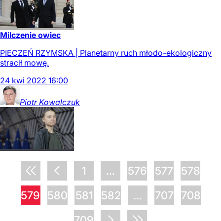
Milczenie owiec
PIECZEŃ RZYMSKA | Planetarny ruch młodo-ekologiczny
stracił mowę.
24
kwi
2022
16:00
Piotr
Kowalczuk
1
...
576
577
578
579
580
581
582
...
707
708
709