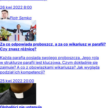
26
kwi
2022
8:00
Piotr
Semka
Za co odpowiada proboszcz, a za co wikariusz w parafii?
Czy znasz różnicę?
Każda parafia posiada swojego proboszcza. Jego rola
w strukturze parafii jest kluczowa. Czym dokładnie się
zajmuje? A co z obowiązkami wikariusza? Jak wygląda
podział ich kompetencji?
25
kwi
2022
20:00
Globaliści nie ustępują