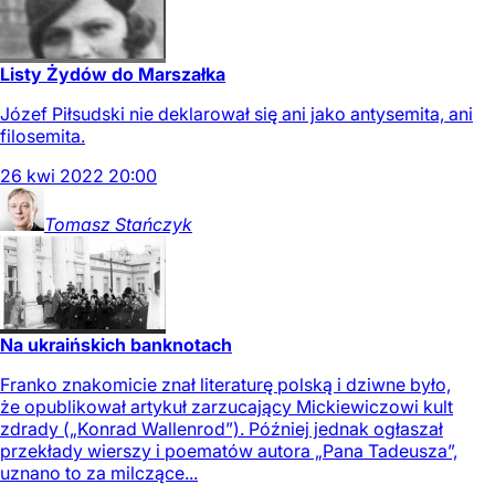
Listy Żydów do Marszałka
Józef Piłsudski nie deklarował się ani jako antysemita, ani
filosemita.
26
kwi
2022
20:00
Tomasz
Stańczyk
Na ukraińskich banknotach
Franko znakomicie znał literaturę polską i dziwne było,
że opublikował artykuł zarzucający Mickiewiczowi kult
zdrady („Konrad Wallenrod”). Później jednak ogłaszał
przekłady wierszy i poematów autora „Pana Tadeusza”,
uznano to za milczące...