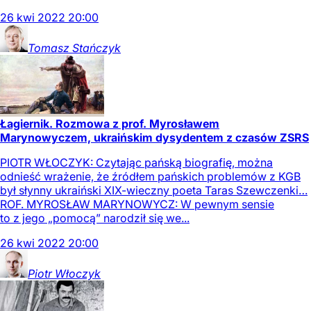
26
kwi
2022
20:00
Tomasz
Stańczyk
Łagiernik. Rozmowa z prof. Myrosławem
Marynowyczem, ukraińskim dysydentem z czasów ZSRS
PIOTR WŁOCZYK: Czytając pańską biografię, można
odnieść wrażenie, że źródłem pańskich problemów z KGB
był słynny ukraiński XIX-wieczny poeta Taras Szewczenki…
ROF. MYROSŁAW MARYNOWYCZ: W pewnym sensie
to z jego „pomocą” narodził się we...
26
kwi
2022
20:00
Piotr
Włoczyk