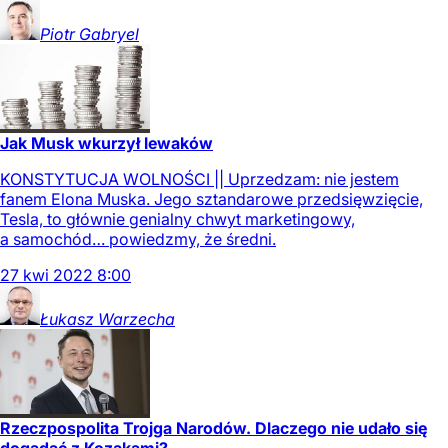
Piotr
Gabryel
Jak Musk wkurzył lewaków
KONSTYTUCJA WOLNOŚCI || Uprzedzam: nie jestem
fanem Elona Muska. Jego sztandarowe przedsięwzięcie,
Tesla, to głównie genialny chwyt marketingowy,
a samochód… powiedzmy, że średni.
27
kwi
2022
8:00
Łukasz
Warzecha
Rzeczpospolita Trojga Narodów. Dlaczego nie udało się