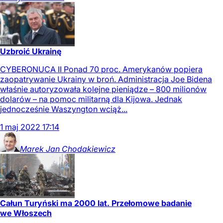
Uzbroić Ukrainę
CYBERONUCA II Ponad 70 proc. Amerykanów popiera
zaopatrywanie Ukrainy w broń. Administracja Joe Bidena
właśnie autoryzowała kolejne pieniądze – 800 milionów
dolarów – na pomoc militarną dla Kijowa. Jednak
jednocześnie Waszyngton wciąż...
1
maj
2022
17:14
Marek Jan
Chodakiewicz
Całun Turyński ma 2000 lat. Przełomowe badanie
we Włoszech