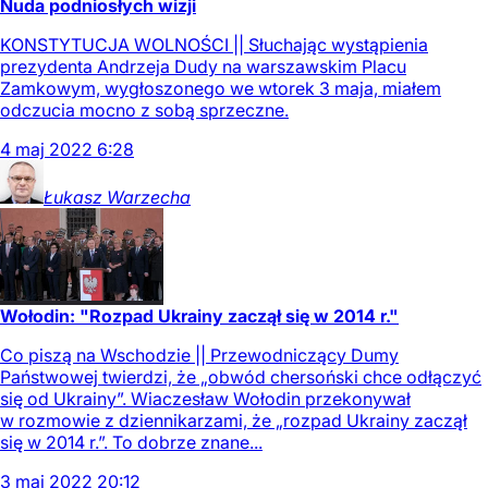
Nuda podniosłych wizji
KONSTYTUCJA WOLNOŚCI || Słuchając wystąpienia
prezydenta Andrzeja Dudy na warszawskim Placu
Zamkowym, wygłoszonego we wtorek 3 maja, miałem
odczucia mocno z sobą sprzeczne.
4
maj
2022
6:28
Łukasz
Warzecha
Wołodin: "Rozpad Ukrainy zaczął się w 2014 r."
Co piszą na Wschodzie || Przewodniczący Dumy
Państwowej twierdzi, że „obwód chersoński chce odłączyć
się od Ukrainy”. Wiaczesław Wołodin przekonywał
w rozmowie z dziennikarzami, że „rozpad Ukrainy zaczął
się w 2014 r.”. To dobrze znane...
3
maj
2022
20:12