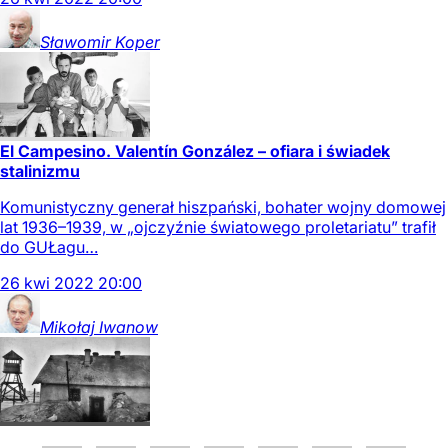
Sławomir
Koper
El Campesino. Valentín González – ofiara i świadek
stalinizmu
Komunistyczny generał hiszpański, bohater wojny domowej
lat 1936–1939, w „ojczyźnie światowego proletariatu” trafił
do GUŁagu…
26
kwi
2022
20:00
Mikołaj
Iwanow