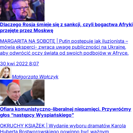
Dlaczego Rosja śmieje się z sankcji, czyli bogactwa Afryki
przejęte przez Moskwę
MARGARITA NA SOBOTĘ | Putin postępuje jak iluzjonista –
mówią eksperci- zwraca uwagę publiczności na Ukrainę,
aby odwrócić oczy świata od swoich podbojów w Afryce.
30
kwi
2022
8:07
Małgorzata
Wołczyk
Ofiara komunistyczno-liberalnej niepamięci. Przywróćmy
głos “następcy Wyspiańskiego”
OKRUCHY KSIĄŻEK | Wydanie wyboru dramatów Karola
Huberta Rostworowskiego powinno być ważnym