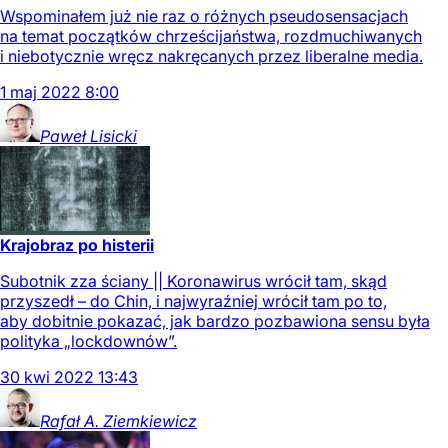
Wspominałem już nie raz o różnych pseudosensacjach
na temat początków chrześcijaństwa, rozdmuchiwanych
i niebotycznie wręcz nakręcanych przez liberalne media.
1
maj
2022
8:00
Paweł
Lisicki
Krajobraz po histerii
Subotnik zza ściany || Koronawirus wrócił tam, skąd
przyszedł – do Chin, i najwyraźniej wrócił tam po to,
aby dobitnie pokazać, jak bardzo pozbawiona sensu była
polityka „lockdownów”.
30
kwi
2022
13:43
Rafał A.
Ziemkiewicz