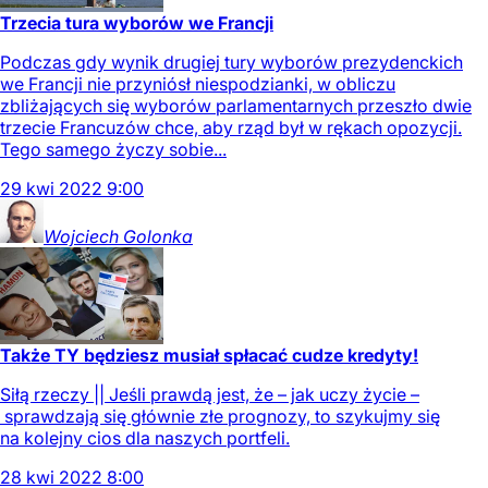
Trzecia tura wyborów we Francji
Podczas gdy wynik drugiej tury wyborów prezydenckich
we Francji nie przyniósł niespodzianki, w obliczu
zbliżających się wyborów parlamentarnych przeszło dwie
trzecie Francuzów chce, aby rząd był w rękach opozycji.
Tego samego życzy sobie...
29
kwi
2022
9:00
Wojciech
Golonka
Także TY będziesz musiał spłacać cudze kredyty!
Siłą rzeczy || Jeśli prawdą jest, że – jak uczy życie –
sprawdzają się głównie złe prognozy, to szykujmy się
na kolejny cios dla naszych portfeli.
28
kwi
2022
8:00