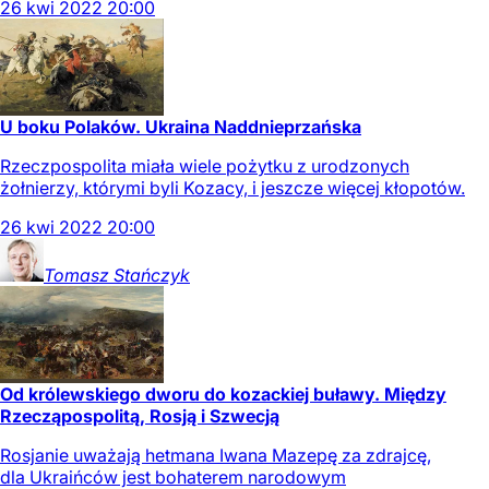
26
kwi
2022
20:00
U boku Polaków. Ukraina Naddnieprzańska
Rzeczpospolita miała wiele pożytku z urodzonych
żołnierzy, którymi byli Kozacy, i jeszcze więcej kłopotów.
26
kwi
2022
20:00
Tomasz
Stańczyk
Od królewskiego dworu do kozackiej buławy. Między
Rzecząpospolitą, Rosją i Szwecją
Rosjanie uważają hetmana Iwana Mazepę za zdrajcę,
dla Ukraińców jest bohaterem narodowym