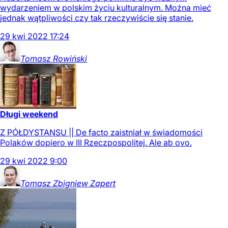
wydarzeniem w polskim życiu kulturalnym. Można mieć
jednak wątpliwości czy tak rzeczywiście się stanie.
29
kwi
2022
17:24
Tomasz
Rowiński
Długi weekend
Z PÓŁDYSTANSU || De facto zaistniał w świadomości
Polaków dopiero w III Rzeczpospolitej. Ale ab ovo.
29
kwi
2022
9:00
Tomasz Zbigniew
Zapert