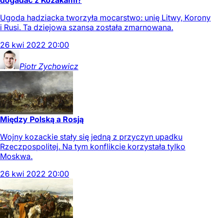
dogadać z Kozakami?
Ugoda hadziacka tworzyła mocarstwo: unię Litwy, Korony
i Rusi. Ta dziejowa szansa została zmarnowana.
26
kwi
2022
20:00
Piotr
Zychowicz
Między Polską a Rosją
Wojny kozackie stały się jedną z przyczyn upadku
Rzeczpospolitej. Na tym konflikcie korzystała tylko
Moskwa.
26
kwi
2022
20:00