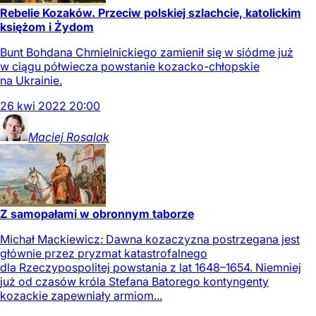
Rebelie Kozaków. Przeciw polskiej szlachcie, katolickim
księżom i Żydom
Bunt Bohdana Chmielnickiego zamienił się w siódme już
w ciągu półwiecza powstanie kozacko-chłopskie
na Ukrainie.
26
kwi
2022
20:00
Maciej
Rosalak
Z samopałami w obronnym taborze
Michał Mackiewicz: Dawna kozaczyzna postrzegana jest
głównie przez pryzmat katastrofalnego
dla Rzeczypospolitej powstania z lat 1648–1654. Niemniej
już od czasów króla Stefana Batorego kontyngenty
kozackie zapewniały armiom...