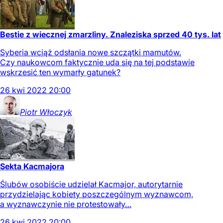
Bestie z wiecznej zmarzliny. Znaleziska sprzed 40 tys. lat
Syberia wciąż odsłania nowe szczątki mamutów.
Czy naukowcom faktycznie uda się na tej podstawie
wskrzesić ten wymarły gatunek?
26
kwi
2022
20:00
Piotr
Włoczyk
Sekta Kacmajora
Ślubów osobiście udzielał Kacmajor, autorytarnie
przydzielając kobiety poszczególnym wyznawcom,
a wyznawczynie nie protestowały…
26
kwi
2022
20:00