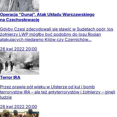
Operacja "Dunaj”. Atak Układu Warszawskiego
na Czechosłowację
Gdyby Czesi zdecydowali się stawić w Sudetach opór, los
żołnierzy LWP mógłby być podobny do losu Rosjan
atakujących niedawno Kijów czy Czernichów…
26
kwi
2022
20:00
Terror IRA
Przez prawie pół wieku w Ulsterze od kul i bomb
terrorystów IRA – ale też antyterrorystów i żołnierzy – ginęli
ludzie
26
kwi
2022
20:00