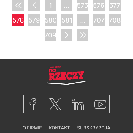
1
...
575
576
577
578
579
580
581
...
707
708
709
O FIRMIE
KONTAKT
SUBSKRYPCJA