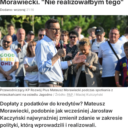
Morawiecki. "Nie realizowałbym tego"
Dodano:
wczoraj
21:16
Przewodniczący KP Rozwój Plus Mateusz Morawiecki podczas spotkania z
mieszkańcami na osiedlu Jagodno
/ Źródło:
PAP
/
Maciej Kulczyński
Dopłaty z podatków do kredytów? Mateusz
Morawiecki, podobnie jak wcześniej Jarosław
Kaczyński najwyraźniej zmienił zdanie w zakresie
polityki, którą wprowadzili i realizowali.