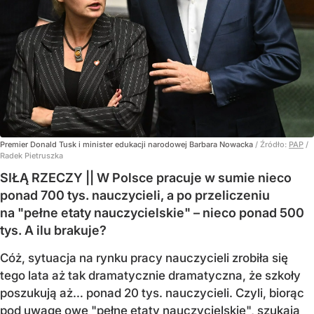
Premier Donald Tusk i minister edukacji narodowej Barbara Nowacka
/ Źródło:
PAP
/
Radek Pietruszka
SIŁĄ RZECZY || W Polsce pracuje w sumie nieco
ponad 700 tys. nauczycieli, a po przeliczeniu
na "pełne etaty nauczycielskie" – nieco ponad 500
tys. A ilu brakuje?
Cóż, sytuacja na rynku pracy nauczycieli zrobiła się
tego lata aż tak dramatycznie dramatyczna, że szkoły
poszukują aż… ponad 20 tys. nauczycieli. Czyli, biorąc
pod uwagę owe "pełne etaty nauczycielskie", szukają