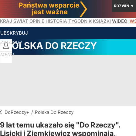
ROZWIŃ
▼
KRAJ
ŚWIAT
OPINIE
HISTORIA
TYGODNIK
KSIĄŻKI
WIDEO
WS
SUBSKRYBUJ
ZALOGUJ
POLSKA DO RZECZY
MENU
DoRzeczy+
/
Polska Do Rzeczy
9 lat temu ukazało się "Do Rzeczy".
Lisicki i Ziemkiewicz wspominają,