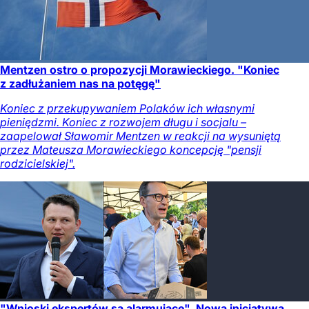
Mentzen ostro o propozycji Morawieckiego. "Koniec
z zadłużaniem nas na potęgę"
Koniec z przekupywaniem Polaków ich własnymi
pieniędzmi. Koniec z rozwojem długu i socjalu –
zaapelował Sławomir Mentzen w reakcji na wysuniętą
przez Mateusza Morawieckiego koncepcję "pensji
rodzicielskiej".
"Wnioski ekspertów są alarmujące". Nowa inicjatywa