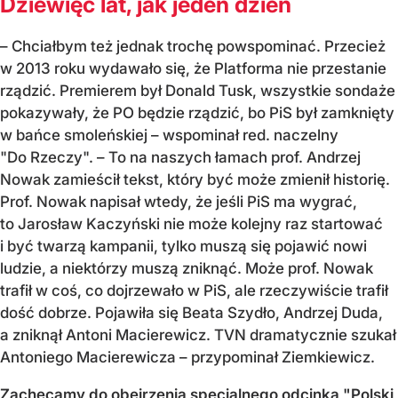
Dziewięć lat, jak jeden dzień
– Chciałbym też jednak trochę powspominać. Przecież
w 2013 roku wydawało się, że Platforma nie przestanie
rządzić. Premierem był Donald Tusk, wszystkie sondaże
pokazywały, że PO będzie rządzić, bo PiS był zamknięty
w bańce smoleńskiej – wspominał red. naczelny
"Do Rzeczy". – To na naszych łamach prof. Andrzej
Nowak zamieścił tekst, który być może zmienił historię.
Prof. Nowak napisał wtedy, że jeśli PiS ma wygrać,
to Jarosław Kaczyński nie może kolejny raz startować
i być twarzą kampanii, tylko muszą się pojawić nowi
ludzie, a niektórzy muszą zniknąć. Może prof. Nowak
trafił w coś, co dojrzewało w PiS, ale rzeczywiście trafił
dość dobrze. Pojawiła się Beata Szydło, Andrzej Duda,
a zniknął Antoni Macierewicz. TVN dramatycznie szukał
Antoniego Macierewicza – przypominał Ziemkiewicz.
Zachęcamy do obejrzenia specjalnego odcinka "Polski