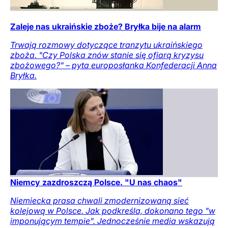
Zaleje nas ukraińskie zboże? Bryłka bije na alarm
Trwają rozmowy dotyczące tranzytu ukraińskiego
zboża. "Czy Polska znów stanie się ofiarą kryzysu
zbożowego?" – pyta europosłanka Konfederacji Anna
Bryłka.
Niemcy zazdroszczą Polsce. "U nas chaos"
Niemiecka prasa chwali zmodernizowaną sieć
kolejową w Polsce. Jak podkreśla, dokonano tego "w
imponującym tempie". Jednocześnie media wskazują