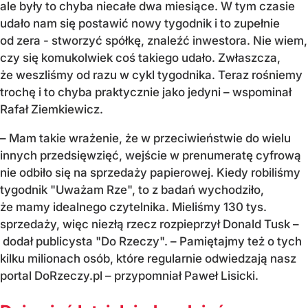
ale były to chyba niecałe dwa miesiące. W tym czasie
udało nam się postawić nowy tygodnik i to zupełnie
od zera - stworzyć spółkę, znaleźć inwestora. Nie wiem,
czy się komukolwiek coś takiego udało. Zwłaszcza,
że weszliśmy od razu w cykl tygodnika. Teraz rośniemy
trochę i to chyba praktycznie jako jedyni – wspominał
Rafał Ziemkiewicz.
– Mam takie wrażenie, że w przeciwieństwie do wielu
innych przedsięwzięć, wejście w prenumeratę cyfrową
nie odbiło się na sprzedaży papierowej. Kiedy robiliśmy
tygodnik "Uważam Rze", to z badań wychodziło,
że mamy idealnego czytelnika. Mieliśmy 130 tys.
sprzedaży, więc niezłą rzecz rozpieprzył Donald Tusk –
dodał publicysta "Do Rzeczy". – Pamiętajmy też o tych
kilku milionach osób, które regularnie odwiedzają nasz
portal DoRzeczy.pl – przypomniał Paweł Lisicki.