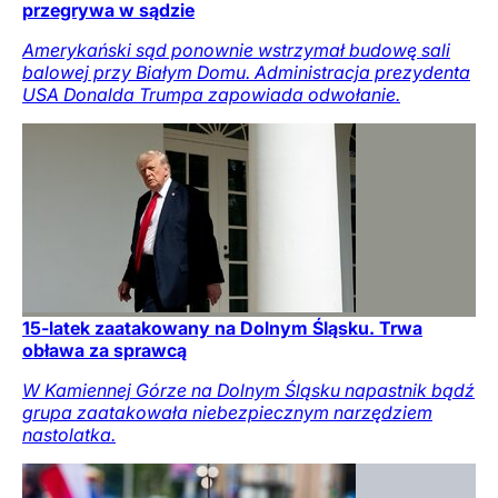
przegrywa w sądzie
Amerykański sąd ponownie wstrzymał budowę sali
balowej przy Białym Domu. Administracja prezydenta
USA Donalda Trumpa zapowiada odwołanie.
15-latek zaatakowany na Dolnym Śląsku. Trwa
obława za sprawcą
W Kamiennej Górze na Dolnym Śląsku napastnik bądź
grupa zaatakowała niebezpiecznym narzędziem
nastolatka.