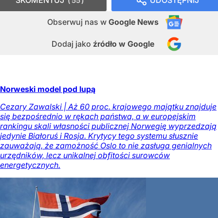
55
Obserwuj nas
w
Google News
Dodaj jako
źródło w Google
Norweski model pod lupą
Cezary Zawalski | Aż 60 proc. krajowego majątku znajduje
się bezpośrednio w rękach państwa, a w europejskim
rankingu skali własności publicznej Norwegię wyprzedzają
jedynie Białoruś i Rosja. Krytycy tego systemu słusznie
zauważają, że zamożność Oslo to nie zasługa genialnych
urzędników, lecz unikalnej obfitości surowców
energetycznych.