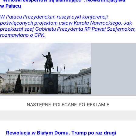
w Pałacu
W Pałacu Prezydenckim ruszył cykl konferencji
poświęconych projektom ustaw Karola Nawrockiego. Jak
przekazał szef Gabinetu Prezydenta RP Paweł Szefernaker,
rozmawiano o CPK.
Rewolucja w Białym Domu. Trump po raz drugi