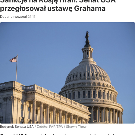
przegłosował ustawę Grahama
Dodano:
wczoraj
21:11
Budynek Senatu USA
/ Źródło:
PAP/EPA
/
Shawn Thew