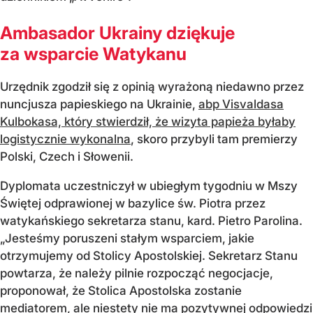
Ambasador Ukrainy dziękuje
za wsparcie Watykanu
Urzędnik zgodził się z opinią wyrażoną niedawno przez
nuncjusza papieskiego na Ukrainie,
abp Visvaldasa
Kulbokasa, który stwierdził, że wizyta papieża byłaby
logistycznie wykonalna
, skoro przybyli tam premierzy
Polski, Czech i Słowenii.
Dyplomata uczestniczył w ubiegłym tygodniu w Mszy
Świętej odprawionej w bazylice św. Piotra przez
watykańskiego sekretarza stanu, kard. Pietro Parolina.
„Jesteśmy poruszeni stałym wsparciem, jakie
otrzymujemy od Stolicy Apostolskiej. Sekretarz Stanu
powtarza, że należy pilnie rozpocząć negocjacje,
proponował, że Stolica Apostolska zostanie
mediatorem, ale niestety nie ma pozytywnej odpowiedzi