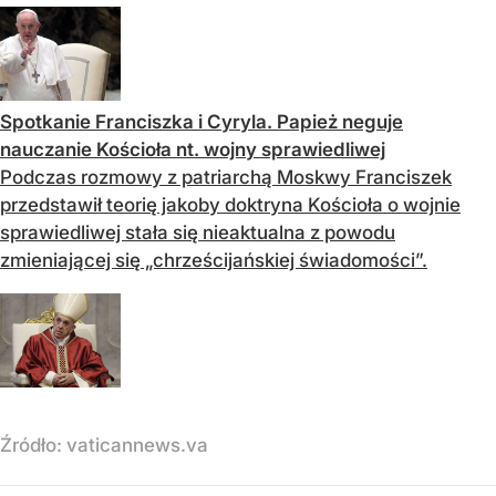
Spotkanie Franciszka i Cyryla. Papież neguje
nauczanie Kościoła nt. wojny sprawiedliwej
Podczas rozmowy z patriarchą Moskwy Franciszek
przedstawił teorię jakoby doktryna Kościoła o wojnie
sprawiedliwej stała się nieaktualna z powodu
zmieniającej się „chrześcijańskiej świadomości”.
Źródło:
vaticannews.va