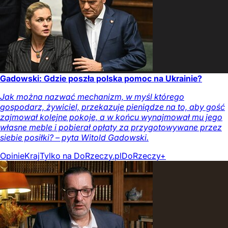
Gadowski: Gdzie poszła polska pomoc na Ukrainie?
Jak można nazwać mechanizm, w myśl którego
gospodarz, żywiciel, przekazuje pieniądze na to, aby gość
zajmował kolejne pokoje, a w końcu wynajmował mu jego
własne meble i pobierał opłaty za przygotowywane przez
siebie posiłki? – pyta Witold Gadowski.
Opinie
Kraj
Tylko na DoRzeczy.pl
DoRzeczy+