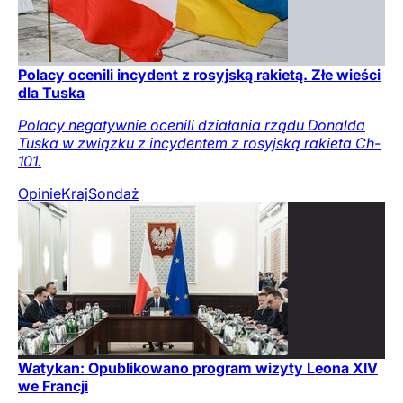
Polacy ocenili incydent z rosyjską rakietą. Złe wieści
dla Tuska
Polacy negatywnie ocenili działania rządu Donalda
Tuska w związku z incydentem z rosyjską rakieta Ch-
101.
Opinie
Kraj
Sondaż
Watykan: Opublikowano program wizyty Leona XIV
we Francji