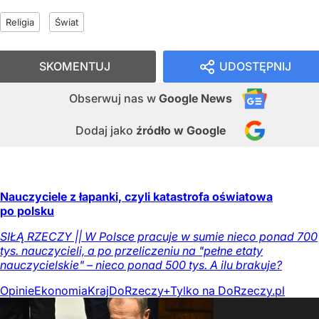
Religia
Świat
SKOMENTUJ
UDOSTĘPNIJ
Obserwuj nas
w
Google News
Dodaj jako
źródło w Google
Nauczyciele z łapanki, czyli katastrofa oświatowa
po polsku
SIŁĄ RZECZY || W Polsce pracuje w sumie nieco ponad 700
tys. nauczycieli, a po przeliczeniu na "pełne etaty
nauczycielskie" – nieco ponad 500 tys. A ilu brakuje?
Opinie
Ekonomia
Kraj
DoRzeczy+
Tylko na DoRzeczy.pl