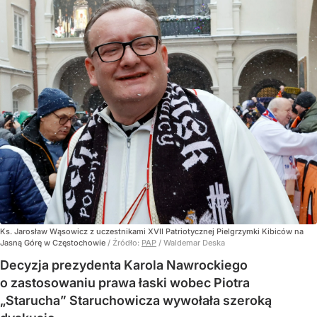
Ks. Jarosław Wąsowicz z uczestnikami XVII Patriotycznej Pielgrzymki Kibiców na
Jasną Górę w Częstochowie
/ Źródło:
PAP
/
Waldemar Deska
Decyzja prezydenta Karola Nawrockiego
o zastosowaniu prawa łaski wobec Piotra
„Starucha” Staruchowicza wywołała szeroką