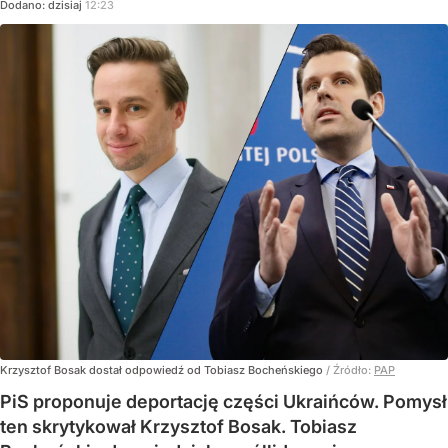
Dodano:
dzisiaj
12:23
Krzysztof Bosak dostał odpowiedź od Tobiasz Bocheńskiego
/ Źródło:
PAP
PiS proponuje deportację części Ukraińców. Pomysł
ten skrytykował Krzysztof Bosak. Tobiasz