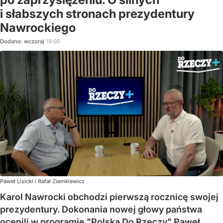
i słabszych stronach prezydentury
Nawrockiego
Dodano:
wczoraj
19:00
Paweł Lisicki i Rafał Ziemkiewicz
Karol Nawrocki obchodzi pierwszą rocznicę swojej
prezydentury. Dokonania nowej głowy państwa
ocenili w programie "Polska Do Rzeczy" Paweł