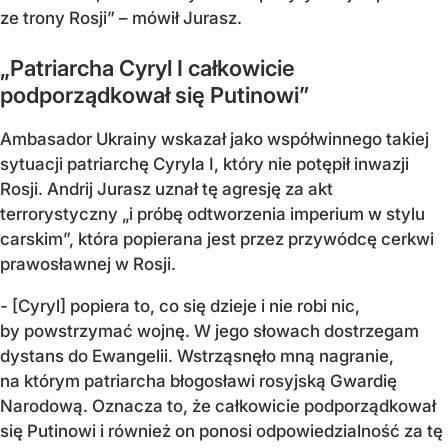
ze trony Rosji” – mówił Jurasz.
„Patriarcha Cyryl I całkowicie
podporządkował się Putinowi”
Ambasador Ukrainy wskazał jako współwinnego takiej
sytuacji patriarchę Cyryla I, który nie potępił inwazji
Rosji. Andrij Jurasz uznał tę agresję za akt
terrorystyczny „i próbę odtworzenia imperium w stylu
carskim”, która popierana jest przez przywódcę cerkwi
prawosławnej w Rosji.
- [Cyryl] popiera to, co się dzieje i nie robi nic,
by powstrzymać wojnę. W jego słowach dostrzegam
dystans do Ewangelii. Wstrząsnęło mną nagranie,
na którym patriarcha błogosławi rosyjską Gwardię
Narodową. Oznacza to, że całkowicie podporządkował
się Putinowi i również on ponosi odpowiedzialność za tę