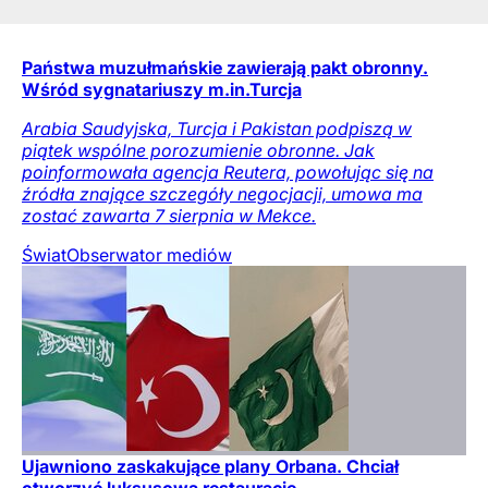
Państwa muzułmańskie zawierają pakt obronny.
Wśród sygnatariuszy m.in.Turcja
Arabia Saudyjska, Turcja i Pakistan podpiszą w
piątek wspólne porozumienie obronne. Jak
poinformowała agencja Reutera, powołując się na
źródła znające szczegóły negocjacji, umowa ma
zostać zawarta 7 sierpnia w Mekce.
Świat
Obserwator mediów
Ujawniono zaskakujące plany Orbana. Chciał
otworzyć luksusową restaurację