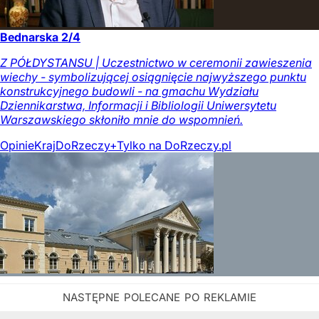
Bednarska 2/4
Z PÓŁDYSTANSU | Uczestnictwo w ceremonii zawieszenia
wiechy - symbolizującej osiągnięcie najwyższego punktu
konstrukcyjnego budowli - na gmachu Wydziału
Dziennikarstwa, Informacji i Bibliologii Uniwersytetu
Warszawskiego skłoniło mnie do wspomnień.
Opinie
Kraj
DoRzeczy+
Tylko na DoRzeczy.pl