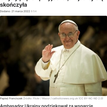
skończyła
Dodano:
21
marca
2022
6:54
Papież Franciszek
Źródło:
Flickr
/
Mazur / catholicnews.org.uk (CC BY-NC-ND 2.0)
Ambasador Ukrainy podziękował za wsparcie