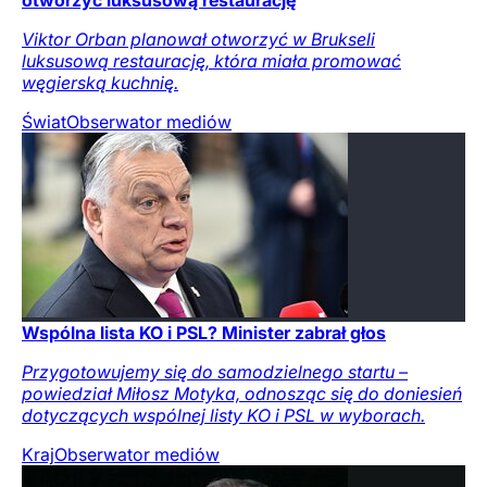
Viktor Orban planował otworzyć w Brukseli
luksusową restaurację, która miała promować
węgierską kuchnię.
Świat
Obserwator mediów
Wspólna lista KO i PSL? Minister zabrał głos
Przygotowujemy się do samodzielnego startu –
powiedział Miłosz Motyka, odnosząc się do doniesień
dotyczących wspólnej listy KO i PSL w wyborach.
Kraj
Obserwator mediów