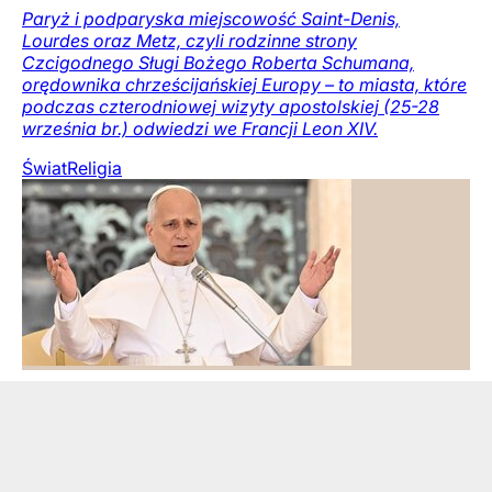
Paryż i podparyska miejscowość Saint-Denis,
Lourdes oraz Metz, czyli rodzinne strony
Czcigodnego Sługi Bożego Roberta Schumana,
orędownika chrześcijańskiej Europy – to miasta, które
podczas czterodniowej wizyty apostolskiej (25-28
września br.) odwiedzi we Francji Leon XIV.
Świat
Religia