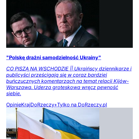
"Polskę drażni samodzielność Ukrainy"
CO PISZĄ NA WSCHODZIE || Ukraińscy dziennikarze i
publicyści prześcigają się w coraz bardziej
buńczucznych komentarzach na temat relacji Kijów-
Warszawa. Uderza groteskowa wręcz pewność
siebie.
Opinie
Kraj
DoRzeczy+
Tylko na DoRzeczy.pl