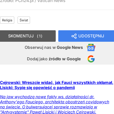
Źródło:
PCh24.pl
/
Vatican News
Religia
Świat
SKOMENTUJ
UDOSTĘPNIJ
1
Obserwuj nas
w
Google News
Dodaj jako
źródło w Google
Cejrowski: Wreszcie widać, jak Fauci wszystkich okłamał.
Lisicki: Sypie się opowieść o pandemii
Na jaw wychodzą nowe fakty ws. działalności dr.
Anthony'ego Fauciego, architekta obostrzeń covidowych
na świecie. O bulwersującej sprawie rozmawiają w
"Antysystemie" Paweł Lisicki i Wojciech Cejrowski.