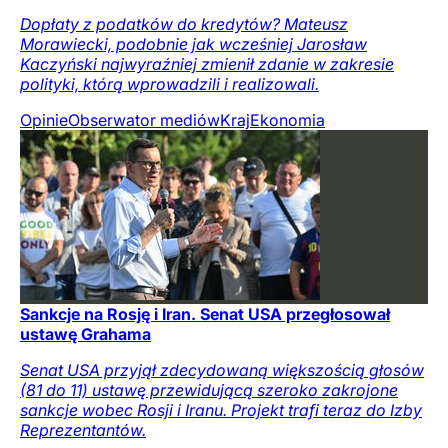
Dopłaty z podatków do kredytów? Mateusz
Morawiecki, podobnie jak wcześniej Jarosław
Kaczyński najwyraźniej zmienił zdanie w zakresie
polityki, którą wprowadzili i realizowali.
Opinie
Obserwator mediów
Kraj
Ekonomia
Sankcje na Rosję i Iran. Senat USA przegłosował
ustawę Grahama
Senat USA przyjął zdecydowaną większością głosów
(81 do 11) ustawę przewidującą szeroko zakrojone
sankcje wobec Rosji i Iranu. Projekt trafi teraz do Izby
Reprezentantów.