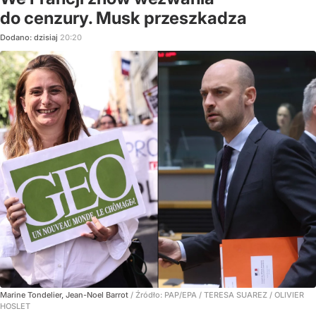
do cenzury. Musk przeszkadza
Dodano:
dzisiaj
20:20
Marine Tondelier, Jean-Noel Barrot
/ Źródło:
PAP/EPA
/
TERESA SUAREZ / OLIVIER
HOSLET