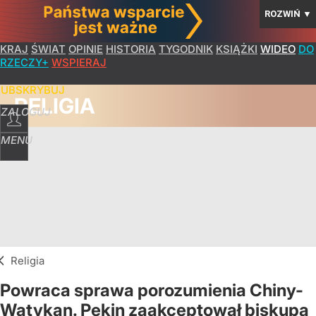
ROZWIŃ
▼
KRAJ
ŚWIAT
OPINIE
HISTORIA
TYGODNIK
KSIĄŻKI
WIDEO
DO
RZECZY+
WSPIERAJ
SUBSKRYBUJ
RELIGIA
ZALOGUJ
MENU
Religia
Powraca sprawa porozumienia Chiny-
Watykan. Pekin zaakceptował biskupa