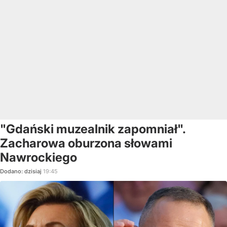
"Gdański muzealnik zapomniał".
Zacharowa oburzona słowami
Nawrockiego
Dodano:
dzisiaj
19:45