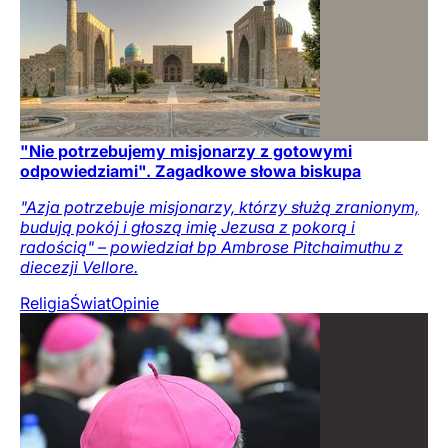
"Nie potrzebujemy misjonarzy z gotowymi
odpowiedziami". Zagadkowe słowa biskupa
"Azja potrzebuje misjonarzy, którzy służą zranionym,
budują pokój i głoszą imię Jezusa z pokorą i
radością" – powiedział bp Ambrose Pitchaimuthu z
diecezji Vellore.
Religia
Świat
Opinie