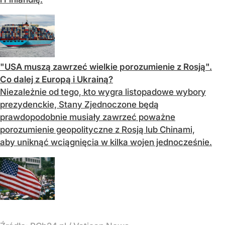
"USA muszą zawrzeć wielkie porozumienie z Rosją".
Co dalej z Europą i Ukrainą?
Niezależnie od tego, kto wygra listopadowe wybory
prezydenckie, Stany Zjednoczone będą
prawdopodobnie musiały zawrzeć poważne
porozumienie geopolityczne z Rosją lub Chinami,
aby uniknąć wciągnięcia w kilka wojen jednocześnie.