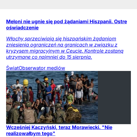
Meloni nie ugnie się pod żądaniami Hiszpanii. Ostre
oświadczenie
Włochy sprzeciwiają się hiszpańskim żądaniom
zniesienia ograniczeń na granicach w związku z
kryzysem migracyjnym w Ceucie. Kontrole zostaną
utrzymane co najmniej do 15 sierpnia.
Świat
Obserwator mediów
Wcześniej Kaczyński, teraz Morawiecki. "Nie
realizowałbym tego"