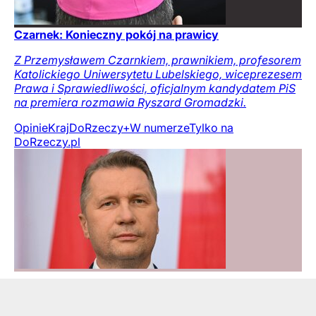
Czarnek: Konieczny pokój na prawicy
Z Przemysławem Czarnkiem, prawnikiem, profesorem
Katolickiego Uniwersytetu Lubelskiego, wiceprezesem
Prawa i Sprawiedliwości, oficjalnym kandydatem PiS
na premiera rozmawia Ryszard Gromadzki.
Opinie
Kraj
DoRzeczy+
W numerze
Tylko na
DoRzeczy.pl