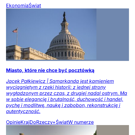
Ekonomia
Świat
Miasto, które nie chce być pocztówką
Jacek Pałkiewicz | Samarkanda jest kamieniem
wyciągniętym z rzeki historii: z jednej strony
wygładzonym przez czas, z drugiej nadal ostrym. Ma
w sobie elegancję i brutalność, duchowość i handel,
pychę i modlitwę, naukę i zabobon, rekonstrukcję i
autentyczność.
Opinie
Kraj
DoRzeczy+
Świat
W numerze