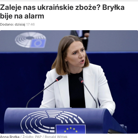
Zaleje nas ukraińskie zboże? Bryłka
bije na alarm
Dodano:
dzisiaj
17:46
Anna Bryłka
/ Źródło:
PAP
/
Ronald Wittek