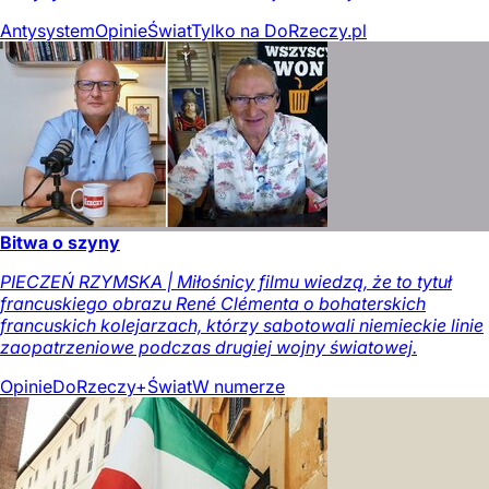
Antysystem
Opinie
Świat
Tylko na DoRzeczy.pl
Bitwa o szyny
PIECZEŃ RZYMSKA | Miłośnicy filmu wiedzą, że to tytuł
francuskiego obrazu René Clémenta o bohaterskich
francuskich kolejarzach, którzy sabotowali niemieckie linie
zaopatrzeniowe podczas drugiej wojny światowej.
Opinie
DoRzeczy+
Świat
W numerze