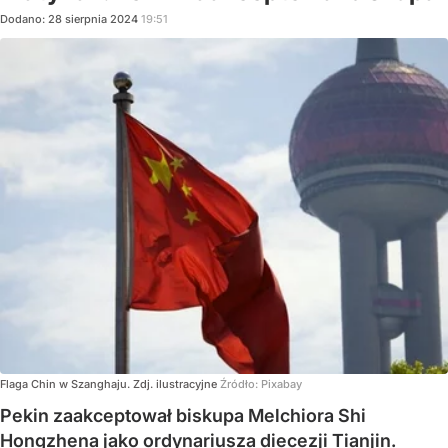
Dodano:
28
sierpnia
2024
19:51
Flaga Chin w Szanghaju. Zdj. ilustracyjne
Źródło:
Pixabay
Pekin zaakceptował biskupa Melchiora Shi
Hongzhena jako ordynariusza diecezji Tianjin.