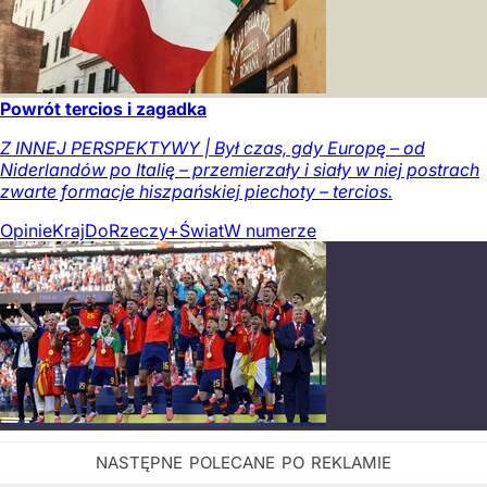
Powrót tercios i zagadka
Z INNEJ PERSPEKTYWY | Był czas, gdy Europę – od
Niderlandów po Italię – przemierzały i siały w niej postrach
zwarte formacje hiszpańskiej piechoty – tercios.
Opinie
Kraj
DoRzeczy+
Świat
W numerze