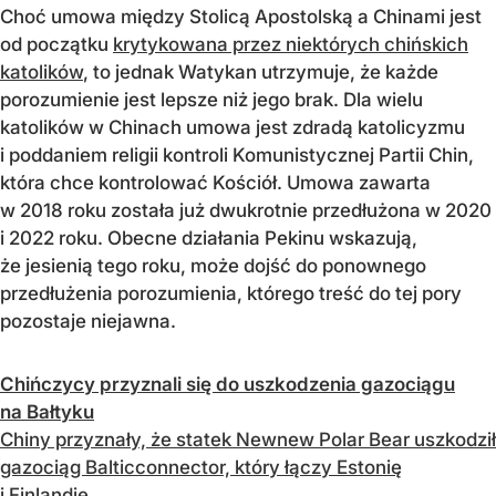
Choć umowa między Stolicą Apostolską a Chinami jest
od początku
krytykowana przez niektórych chińskich
katolików
, to jednak Watykan utrzymuje, że każde
porozumienie jest lepsze niż jego brak. Dla wielu
katolików w Chinach umowa jest zdradą katolicyzmu
i poddaniem religii kontroli Komunistycznej Partii Chin,
która chce kontrolować Kościół. Umowa zawarta
w 2018 roku została już dwukrotnie przedłużona w 2020
i 2022 roku. Obecne działania Pekinu wskazują,
że jesienią tego roku, może dojść do ponownego
przedłużenia porozumienia, którego treść do tej pory
pozostaje niejawna.
Chińczycy przyznali się do uszkodzenia gazociągu
na Bałtyku
Chiny przyznały, że statek Newnew Polar Bear uszkodził
gazociąg Balticconnector, który łączy Estonię
i Finlandię.