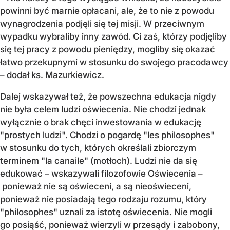
powinni być marnie opłacani, ale, że to nie z powodu
wynagrodzenia podjęli się tej misji. W przeciwnym
wypadku wybraliby inny zawód. Ci zaś, którzy podjęliby
się tej pracy z powodu pieniędzy, mogliby się okazać
łatwo przekupnymi w stosunku do swojego pracodawcy
– dodał ks. Mazurkiewicz.
Dalej wskazywał też, że powszechna edukacja nigdy
nie była celem ludzi oświecenia. Nie chodzi jednak
wyłącznie o brak chęci inwestowania w edukację
"prostych ludzi". Chodzi o pogardę "les philosophes"
w stosunku do tych, których określali zbiorczym
terminem "la canaile" (motłoch). Ludzi nie da się
edukować – wskazywali filozofowie Oświecenia –
ponieważ nie są oświeceni, a są nieoświeceni,
ponieważ nie posiadają tego rodzaju rozumu, który
"philosophes" uznali za istotę oświecenia. Nie mogli
go posiąść, ponieważ wierzyli w przesądy i zabobony,