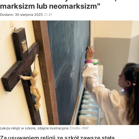
marksizm lub neomarksizm"
Dodano:
30
sierpnia
2025
21:41
Lekcja religii w szkole, zdjęcie ilustracyjne
Źródło:
PAP
Za usuwaniem religii ze szkół zawsze stała