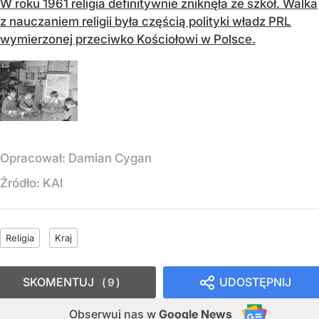
W roku 1961 religia definitywnie zniknęła ze szkół. Walka
z nauczaniem religii była częścią polityki władz PRL
wymierzonej przeciwko Kościołowi w Polsce.
Opracował:
Damian Cygan
Źródło:
KAI
Religia
Kraj
SKOMENTUJ
UDOSTĘPNIJ
9
Obserwuj nas
w
Google News