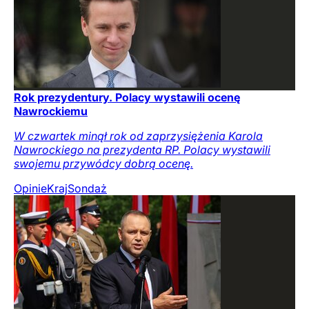
Rok prezydentury. Polacy wystawili ocenę
Nawrockiemu
W czwartek minął rok od zaprzysiężenia Karola
Nawrockiego na prezydenta RP. Polacy wystawili
swojemu przywódcy dobrą ocenę.
Opinie
Kraj
Sondaż