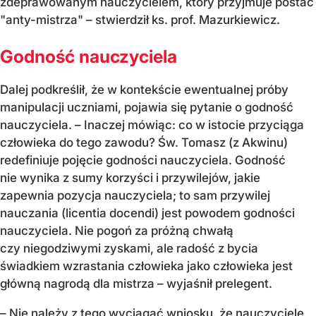
zdeprawowanym nauczycielem, który przyjmuje postać
"anty-mistrza" – stwierdził ks. prof. Mazurkiewicz.
Godność nauczyciela
Dalej podkreślił, że w kontekście ewentualnej próby
manipulacji uczniami, pojawia się pytanie o godność
nauczyciela. – Inaczej mówiąc: co w istocie przyciąga
człowieka do tego zawodu? Św. Tomasz (z Akwinu)
redefiniuje pojęcie godności nauczyciela. Godność
nie wynika z sumy korzyści i przywilejów, jakie
zapewnia pozycja nauczyciela; to sam przywilej
nauczania (licentia docendi) jest powodem godności
nauczyciela. Nie pogoń za próżną chwałą
czy niegodziwymi zyskami, ale radość z bycia
świadkiem wzrastania człowieka jako człowieka jest
główną nagrodą dla mistrza – wyjaśnił prelegent.
– Nie należy z tego wyciągać wniosku, że nauczyciele