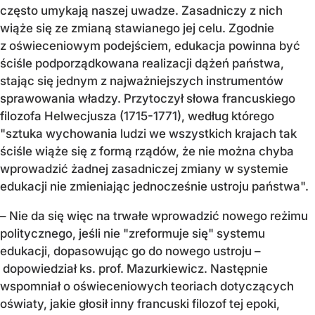
często umykają naszej uwadze. Zasadniczy z nich
wiąże się ze zmianą stawianego jej celu. Zgodnie
z oświeceniowym podejściem, edukacja powinna być
ściśle podporządkowana realizacji dążeń państwa,
stając się jednym z najważniejszych instrumentów
sprawowania władzy. Przytoczył słowa francuskiego
filozofa Helwecjusza (1715-1771), według którego
"sztuka wychowania ludzi we wszystkich krajach tak
ściśle wiąże się z formą rządów, że nie można chyba
wprowadzić żadnej zasadniczej zmiany w systemie
edukacji nie zmieniając jednocześnie ustroju państwa".
– Nie da się więc na trwałe wprowadzić nowego reżimu
politycznego, jeśli nie "zreformuje się" systemu
edukacji, dopasowując go do nowego ustroju –
dopowiedział ks. prof. Mazurkiewicz. Następnie
wspomniał o oświeceniowych teoriach dotyczących
oświaty, jakie głosił inny francuski filozof tej epoki,