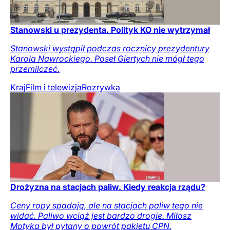
Stanowski u prezydenta. Polityk KO nie wytrzymał
Stanowski wystąpił podczas rocznicy prezydentury
Karola Nawrockiego. Poseł Giertych nie mógł tego
przemilczeć.
Kraj
Film i telewizja
Rozrywka
Drożyzna na stacjach paliw. Kiedy reakcja rządu?
Ceny ropy spadają, ale na stacjach paliw tego nie
widać. Paliwo wciąż jest bardzo drogie. Miłosz
Motyka był pytany o powrót pakietu CPN.