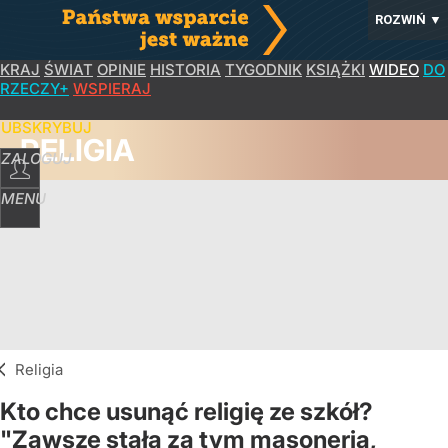
ROZWIŃ
▼
KRAJ
ŚWIAT
OPINIE
HISTORIA
TYGODNIK
KSIĄŻKI
WIDEO
DO
RZECZY+
WSPIERAJ
SUBSKRYBUJ
RELIGIA
ZALOGUJ
MENU
Religia
Kto chce usunąć religię ze szkół?
"Zawsze stała za tym masoneria,