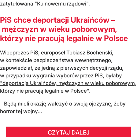
zatytułowana "Ku nowemu rządowi".
PiS chce deportacji Ukraińców –
mężczyzn w wieku poborowym,
którzy nie pracują legalnie w Polsce
Wiceprezes PiS, europoseł Tobiasz Bocheński,
w kontekście bezpieczeństwa wewnętrznego,
zapowiedział, że jedną z pierwszych decyzji rządu,
w przypadku wygrania wyborów przez PiS, byłaby
"deportacja Ukraińców, mężczyzn w wieku poborowym,
którzy nie pracują legalnie w Polsce".
– Będą mieli okazję walczyć o swoją ojczyznę, żeby
horror tej wojny...
CZYTAJ DALEJ