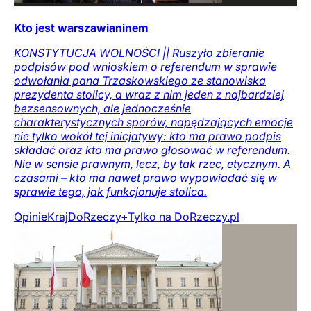
Kto jest warszawianinem
KONSTYTUCJA WOLNOŚCI || Ruszyło zbieranie
podpisów pod wnioskiem o referendum w sprawie
odwołania pana Trzaskowskiego ze stanowiska
prezydenta stolicy, a wraz z nim jeden z najbardziej
bezsensownych, ale jednocześnie
charakterystycznych sporów, napędzających emocje
nie tylko wokół tej inicjatywy: kto ma prawo podpis
składać oraz kto ma prawo głosować w referendum.
Nie w sensie prawnym, lecz, by tak rzec, etycznym. A
czasami – kto ma nawet prawo wypowiadać się w
sprawie tego, jak funkcjonuje stolica.
Opinie
Kraj
DoRzeczy+
Tylko na DoRzeczy.pl