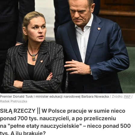
Premier Donald Tusk i minister edukacji narodowej Barbara Nowacka
/ Źródło:
PAP
/
Radek Pietruszka
SIŁĄ RZECZY || W Polsce pracuje w sumie nieco
ponad 700 tys. nauczycieli, a po przeliczeniu
na "pełne etaty nauczycielskie" – nieco ponad 500
tys. A ilu brakuje?