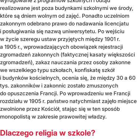
wyrugowane z programów szkolnych i odtąd
realizowane jest poza budynkami szkolnymi we środy,
które są dniem wolnym od zajęć. Ponadto uczelniom
zakonnym odebrano prawo do nadawania licencjatu
i posługiwania się nazwą uniwersytetu. Po wejściu
w życie szeregu ustaw przyjętych między 1901 r.
a 1905 r., wprowadzających obowiązek rejestracji
zgromadzeń zakonnych (faktycznej kasaty większości
zgromadzeń), zakaz nauczania przez osoby zakonne
we wszelkiego typu szkołach, konfiskatę szkół
i budynków kościelnych, ocenia się, że między 30 a 60
tys. zakonników i zakonnic zostało zmuszonych
do opuszczenia Francji. Po wprowadzeniu we Francji
rozdziału w 1905 r. państwo natychmiast zajęło miejsce
zwolnione przez Kościół, stając się w ten sposób
monopolistą w zakresie prawowitej władzy.
Dlaczego religia w szkole?