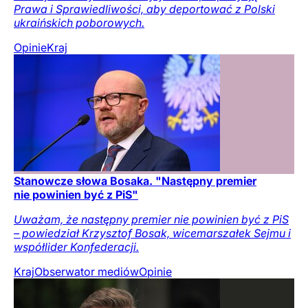
Prawa i Sprawiedliwości, aby deportować z Polski
ukraińskich poborowych.
Opinie
Kraj
Stanowcze słowa Bosaka. "Następny premier
nie powinien być z PiS"
Uważam, że następny premier nie powinien być z PiS
– powiedział Krzysztof Bosak, wicemarszałek Sejmu i
współlider Konfederacji.
Kraj
Obserwator mediów
Opinie