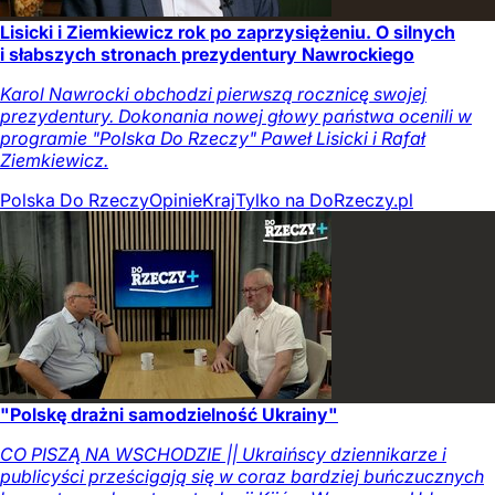
Lisicki i Ziemkiewicz rok po zaprzysiężeniu. O silnych
i słabszych stronach prezydentury Nawrockiego
Karol Nawrocki obchodzi pierwszą rocznicę swojej
prezydentury. Dokonania nowej głowy państwa ocenili w
programie "Polska Do Rzeczy" Paweł Lisicki i Rafał
Ziemkiewicz.
Polska Do Rzeczy
Opinie
Kraj
Tylko na DoRzeczy.pl
"Polskę drażni samodzielność Ukrainy"
CO PISZĄ NA WSCHODZIE || Ukraińscy dziennikarze i
publicyści prześcigają się w coraz bardziej buńczucznych