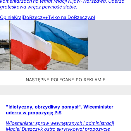
komentarzach na temat relacji Kijów-Warszawa. Uderza
groteskowa wręcz pewność siebie.
Opinie
Kraj
DoRzeczy+
Tylko na DoRzeczy.pl
"Idiotyczny, obrzydliwy pomysł". Wiceminister
uderza w propozycję PiS
Wiceminister spraw wewnętrznych i administracji
Maciej Duszczyk ostro skrytykował propozycję