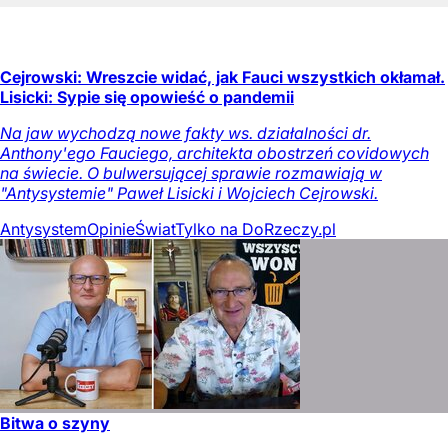
Cejrowski: Wreszcie widać, jak Fauci wszystkich okłamał.
Lisicki: Sypie się opowieść o pandemii
Na jaw wychodzą nowe fakty ws. działalności dr.
Anthony'ego Fauciego, architekta obostrzeń covidowych
na świecie. O bulwersującej sprawie rozmawiają w
"Antysystemie" Paweł Lisicki i Wojciech Cejrowski.
Antysystem
Opinie
Świat
Tylko na DoRzeczy.pl
Bitwa o szyny