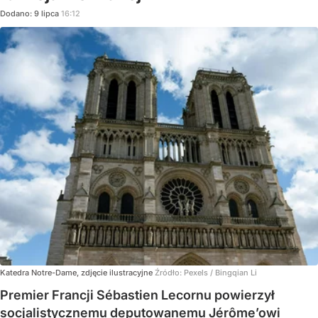
Dodano:
9
lipca
16:12
Katedra Notre-Dame, zdjęcie ilustracyjne
Źródło:
Pexels
/
Bingqian Li
Premier Francji Sébastien Lecornu powierzył
socjalistycznemu deputowanemu Jérôme’owi