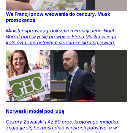
We Francji znów wezwania do cenzury. Musk
przeszkadza
Minister spraw zagranicznych Francji Jean-Noel
Barrot obruszył się po wpisie Elona Muska w jego
kolejnym internetowym starciu ze skrajną lewicą.
Norweski model pod lupą
Cezary Zawalski | Aż 60 proc. krajowego majątku
znajduje się bezpośrednio w rękach państwa, a w