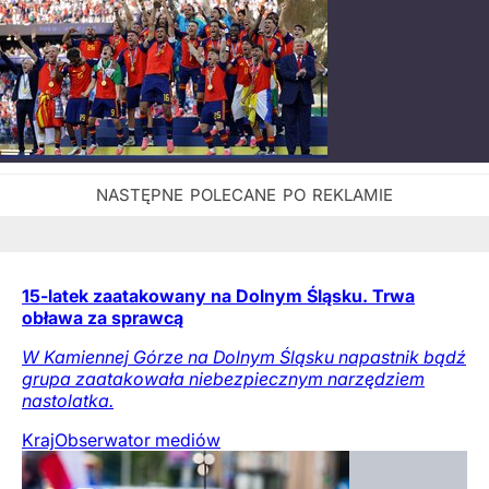
15-latek zaatakowany na Dolnym Śląsku. Trwa
obława za sprawcą
W Kamiennej Górze na Dolnym Śląsku napastnik bądź
grupa zaatakowała niebezpiecznym narzędziem
nastolatka.
Kraj
Obserwator mediów