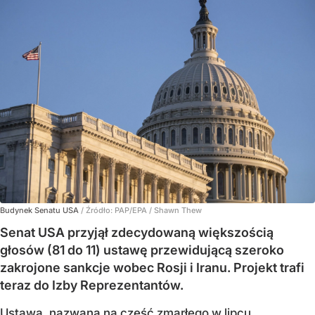
Budynek Senatu USA
/ Źródło:
PAP/EPA
/
Shawn Thew
Senat USA przyjął zdecydowaną większością
głosów (81 do 11) ustawę przewidującą szeroko
zakrojone sankcje wobec Rosji i Iranu. Projekt trafi
teraz do Izby Reprezentantów.
Ustawa, nazwana na cześć
zmarłego w lipcu