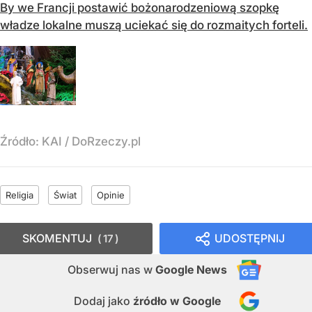
By we Francji postawić bożonarodzeniową szopkę
władze lokalne muszą uciekać się do rozmaitych forteli.
Źródło:
KAI
/
DoRzeczy.pl
Religia
Świat
Opinie
SKOMENTUJ
UDOSTĘPNIJ
17
Obserwuj nas
w
Google News
Dodaj jako
źródło w Google