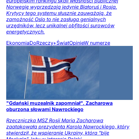
europejskim rankingu skali własności publicznej
Norwegię wyprzedzają jedynie Białoruś i Rosja.
Krytycy tego systemu słusznie zauważają, że
zamożność Oslo to nie zasługa genialnych
urzędników, lecz unikalnej obfitości surowców
energetycznych.
Ekonomia
DoRzeczy+
Świat
Opinie
W numerze
"Gdański muzealnik zapomniał". Zacharowa
oburzona słowami Nawrockiego
Rzeczniczka MSZ Rosji Maria Zacharowa
zaatakowała prezydenta Karola Nawrockiego, który
stwierdził, że wspieranie Ukrainy, która "bije
Moskala", leży w interesie Polski.