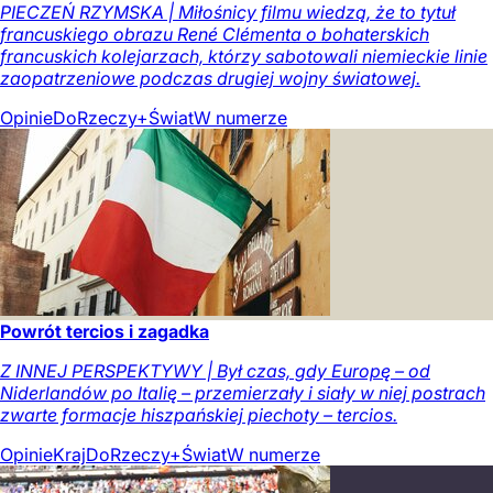
PIECZEŃ RZYMSKA | Miłośnicy filmu wiedzą, że to tytuł
francuskiego obrazu René Clémenta o bohaterskich
francuskich kolejarzach, którzy sabotowali niemieckie linie
zaopatrzeniowe podczas drugiej wojny światowej.
Opinie
DoRzeczy+
Świat
W numerze
Powrót tercios i zagadka
Z INNEJ PERSPEKTYWY | Był czas, gdy Europę – od
Niderlandów po Italię – przemierzały i siały w niej postrach
zwarte formacje hiszpańskiej piechoty – tercios.
Opinie
Kraj
DoRzeczy+
Świat
W numerze