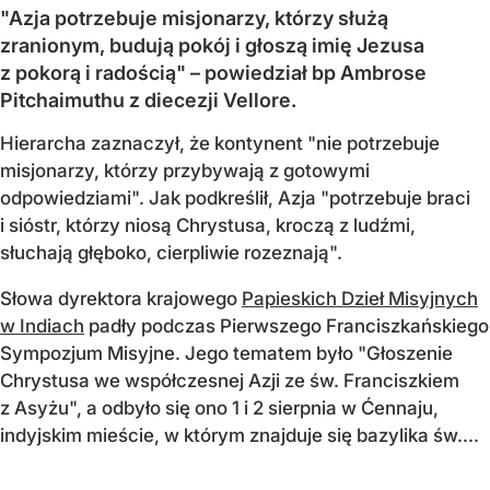
"Azja potrzebuje misjonarzy, którzy służą
zranionym, budują pokój i głoszą imię Jezusa
z pokorą i radością" – powiedział bp Ambrose
Pitchaimuthu z diecezji Vellore.
Hierarcha zaznaczył, że kontynent "nie potrzebuje
misjonarzy, którzy przybywają z gotowymi
odpowiedziami". Jak podkreślił, Azja "potrzebuje braci
i sióstr, którzy niosą Chrystusa, kroczą z ludźmi,
słuchają głęboko, cierpliwie rozeznają".
Słowa dyrektora krajowego
Papieskich Dzieł Misyjnych
w Indiach
padły podczas Pierwszego Franciszkańskiego
Sympozjum Misyjne. Jego tematem było "Głoszenie
Chrystusa we współczesnej Azji ze św. Franciszkiem
z Asyżu", a odbyło się ono 1 i 2 sierpnia w Ćennaju,
indyjskim mieście, w którym znajduje się bazylika św....