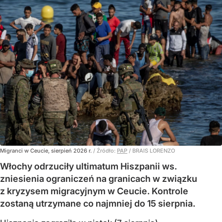
Migranci w Ceucie, sierpień 2026 r.
/ Źródło:
PAP
/
BRAIS LORENZO
Włochy odrzuciły ultimatum Hiszpanii ws.
zniesienia ograniczeń na granicach w związku
z kryzysem migracyjnym w Ceucie. Kontrole
zostaną utrzymane co najmniej do 15 sierpnia.