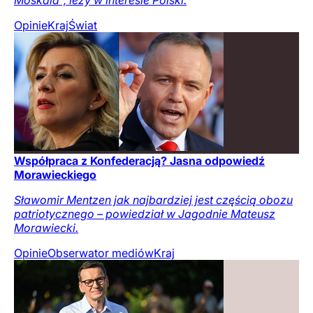
Opinie
Kraj
Świat
Współpraca z Konfederacją? Jasna odpowiedź
Morawieckiego
Sławomir Mentzen jak najbardziej jest częścią obozu
patriotycznego – powiedział w Jagodnie Mateusz
Morawiecki.
Opinie
Obserwator mediów
Kraj