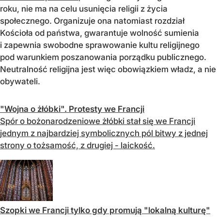
roku, nie ma na celu usunięcia religii z życia
społecznego. Organizuje ona natomiast rozdział
Kościoła od państwa, gwarantuje wolność sumienia
i zapewnia swobodne sprawowanie kultu religijnego
pod warunkiem poszanowania porządku publicznego.
Neutralność religijna jest więc obowiązkiem władz, a nie
obywateli.
"Wojna o żłóbki". Protesty we Francji
Spór o bożonarodzeniowe żłóbki stał się we Francji
jednym z najbardziej symbolicznych pól bitwy z jednej
strony o tożsamość, z drugiej - laickość.
Szopki we Francji tylko gdy promują "lokalną kulturę"