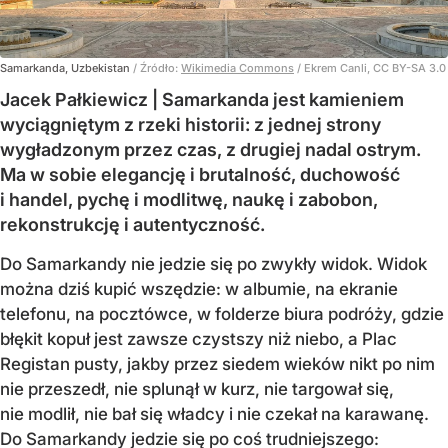
Samarkanda, Uzbekistan
/ Źródło:
Wikimedia Commons
/
Ekrem Canli, CC BY-SA 3.0
Jacek Pałkiewicz | Samarkanda jest kamieniem
wyciągniętym z rzeki historii: z jednej strony
wygładzonym przez czas, z drugiej nadal ostrym.
Ma w sobie elegancję i brutalność, duchowość
i handel, pychę i modlitwę, naukę i zabobon,
rekonstrukcję i autentyczność.
Do Samarkandy nie jedzie się po zwykły widok. Widok
można dziś kupić wszędzie: w albumie, na ekranie
telefonu, na pocztówce, w folderze biura podróży, gdzie
błękit kopuł jest zawsze czystszy niż niebo, a Plac
Registan pusty, jakby przez siedem wieków nikt po nim
nie przeszedł, nie splunął w kurz, nie targował się,
nie modlił, nie bał się władcy i nie czekał na karawanę.
Do Samarkandy jedzie się po coś trudniejszego: