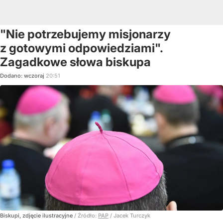
"Nie potrzebujemy misjonarzy
z gotowymi odpowiedziami".
Zagadkowe słowa biskupa
Dodano:
wczoraj
20:51
Biskupi, zdjęcie ilustracyjne
/ Źródło:
PAP
/
Jacek Turczyk