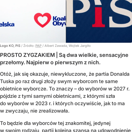
Logo KO, PiS
/ Źródło:
PAP
/
Albert Zawada, Wojtek Jargiło
PROSTO ZYGZAKIEM | Są dwa wielkie, sensacyjne
przełomy. Najpierw o pierwszym z nich.
Otóż, jak się okazuje, niewykluczone, że partia Donalda
Tuska po raz drugi złoży swym wyborcom te same
obietnice wyborcze. To znaczy – do wyborów w 2027 r.
pójdzie z tymi samymi obietnicami, z którymi szła
do wyborów w 2023 r. i których oczywiście, jak to ma
w zwyczaju, nie zrealizowała.
To będzie dla wyborców tej znakomitej, jedynej
w swoim rodzaju, partii kolejna szansa na udowodnienie