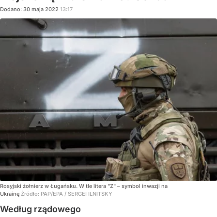
Dodano:
30
maja
2022
13:17
Rosyjski żołnierz w Ługańsku. W tle litera "Z" – symbol inwazji na
Ukrainę
Źródło:
PAP/EPA
/
SERGEI ILNITSKY
Według rządowego