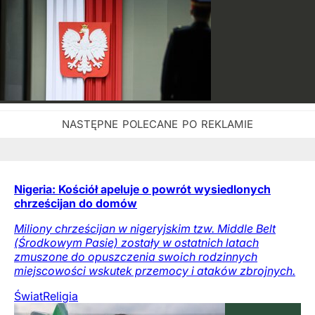
Nigeria: Kościół apeluje o powrót wysiedlonych
chrześcijan do domów
Miliony chrześcijan w nigeryjskim tzw. Middle Belt
(Środkowym Pasie) zostały w ostatnich latach
zmuszone do opuszczenia swoich rodzinnych
miejscowości wskutek przemocy i ataków zbrojnych.
Świat
Religia