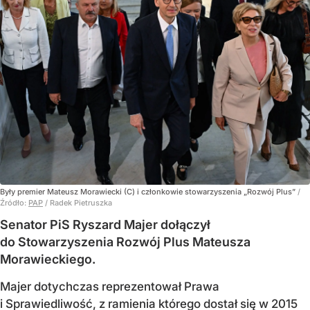
Były premier Mateusz Morawiecki (C) i członkowie stowarzyszenia „Rozwój Plus”
/
Źródło:
PAP
/
Radek Pietruszka
Senator PiS Ryszard Majer dołączył
do Stowarzyszenia Rozwój Plus Mateusza
Morawieckiego.
Majer dotychczas reprezentował Prawa
i Sprawiedliwość, z ramienia którego dostał się w 2015