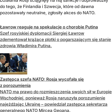
Działania Rosji ściągnęły na nią sankcje i doprowadziły
do tego, że Finlandia i Szwecja, które od dawna
pozostawały neutralne, zgłosiły akces do NATO.
Ławrow reaguje na spekulacje o chorobie Putina
Szef rosyjskiej dyplomacji Siergiej Ławrow
zdementował krążące plotki o pogarszającym się stanie
zdrowia Władimira Putina.
Zastępca szefa NATO: Rosja wycofała się
z porozumienia
NATO ma prawo do rozmieszczenia swoich sił w Europie
Wschodniej, ponieważ Rosja naruszyła porozumienie
najeżdżając Ukrainę – powiedział zastępca sekretarza
generalnego NATO Mircea Geoana.