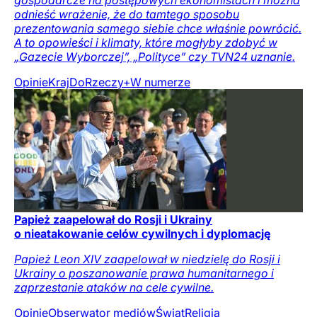
gospodarcze na postępowych ekonomistach i można
odnieść wrażenie, że do tamtego sposobu
prezentowania samego siebie chce właśnie powrócić.
A to opowieści i klimaty, które mogłyby zdobyć w
„Gazecie Wyborczej”, „Polityce” czy TVN24 uznanie.
Opinie
Kraj
DoRzeczy+
W numerze
Papież zaapelował do Rosji i Ukrainy
o nieatakowanie celów cywilnych i dyplomację
Papież Leon XIV zaapelował w niedzielę do Rosji i
Ukrainy o poszanowanie prawa humanitarnego i
zaprzestanie ataków na cele cywilne.
Opinie
Obserwator mediów
Świat
Religia