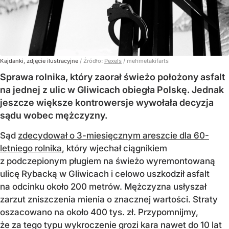
Kajdanki, zdjęcie ilustracyjne
/ Źródło:
Pexels
/
mehmetakifarts
Sprawa rolnika, który zaorał świeżo położony asfalt
na jednej z ulic w Gliwicach obiegła Polskę. Jednak
jeszcze większe kontrowersje wywołała decyzja
sądu wobec mężczyzny.
Sąd
zdecydował o 3-miesięcznym areszcie dla 60-
letniego rolnika
, który wjechał ciągnikiem
z podczepionym pługiem na świeżo wyremontowaną
ulicę Rybacką w Gliwicach i celowo uszkodził asfalt
na odcinku około 200 metrów. Mężczyzna usłyszał
zarzut zniszczenia mienia o znacznej wartości. Straty
oszacowano na około 400 tys. zł. Przypomnijmy,
że za tego typu wykroczenie grozi kara nawet do 10 lat