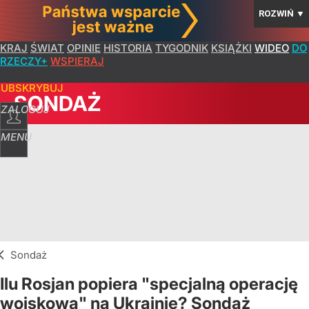
ROZWIŃ
▼
KRAJ
ŚWIAT
OPINIE
HISTORIA
TYGODNIK
KSIĄŻKI
WIDEO
DO
RZECZY+
WSPIERAJ
SUBSKRYBUJ
SONDAŻ
ZALOGUJ
MENU
Sondaż
Ilu Rosjan popiera "specjalną operację
wojskową" na Ukrainie? Sondaż