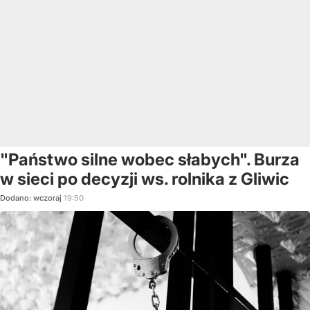
"Państwo silne wobec słabych". Burza
w sieci po decyzji ws. rolnika z Gliwic
Dodano:
wczoraj
19:50