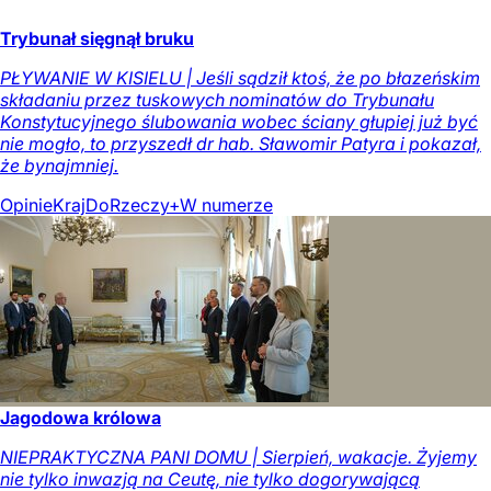
Trybunał sięgnął bruku
PŁYWANIE W KISIELU | Jeśli sądził ktoś, że po błazeńskim
składaniu przez tuskowych nominatów do Trybunału
Konstytucyjnego ślubowania wobec ściany głupiej już być
nie mogło, to przyszedł dr hab. Sławomir Patyra i pokazał,
że bynajmniej.
Opinie
Kraj
DoRzeczy+
W numerze
Jagodowa królowa
NIEPRAKTYCZNA PANI DOMU | Sierpień, wakacje. Żyjemy
nie tylko inwazją na Ceutę, nie tylko dogorywającą