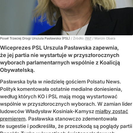
Poseł Trzeciej Drogi Urszula Pasławska (PSL)
/ Źródło:
PAP
/
Marcin Obara
Wiceprezes PSL Urszula Pasławska zapewnia,
że jej partia nie wystartuje w przyszłorocznych
wyborach parlamentarnych wspólnie z Koalicją
Obywatelską.
Pasławska była w niedzielę gościem Polsatu News.
Polityk komentowała ostatnie medialne doniesienia,
według których KO i PSL mają mogą wystartować
wspólnie w przyszłorocznych wyborach. W zamian lider
ludowców Władysław Kosiniak-Kamysz
miałby zostać
premierem
. Pasławska stanowczo zdementowała
te sugestie i podkreśliła, że przeszkodą są poglądy partii