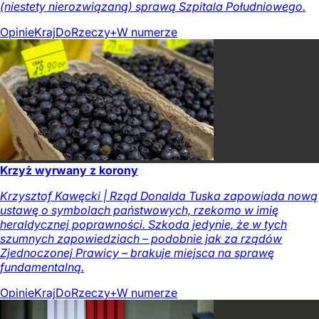
(niestety nierozwiązaną) sprawą Szpitala Południowego.
Opinie
Kraj
DoRzeczy+
W numerze
Krzyż wyrwany z korony
Krzysztof Kawęcki | Rząd Donalda Tuska zapowiada nową
ustawę o symbolach państwowych, rzekomo w imię
heraldycznej poprawności. Szkoda jedynie, że w tych
szumnych zapowiedziach – podobnie jak za rządów
Zjednoczonej Prawicy – brakuje miejsca na sprawę
fundamentalną.
Opinie
Kraj
DoRzeczy+
W numerze