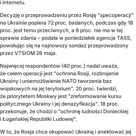
i internetu.
Decyzję o przeprowadzeniu przez Rosję "specoperacji"
na Ukrainie popiera 72 proc. badanych, podczas gdy 18
proc. jest temu przeciwnych, a 9 proc. nie ma w tej
sprawie zdania – podała w poniedziałek agencja TASS,
powołując się na najnowszy sondaż przeprowadzony
przez VTSIOM 26 maja.
Najwięcej respondentów (40 proc.) nadal uważa,
że celem operacji jest "ochrona Rosji, rozbrojenie
Ukrainy i uniemożliwienie NATO tworzenia baz
wojskowych na jej terytorium". 20 proc. twierdzi,
że priorytetem Moskwy jest "zreformowanie kursu
politycznego Ukrainy i jej denazyfikacja". 18 proc.
przekonuje, że chodzi o "ochronę ludności Donieckiej
i Ługańskiej Republiki Ludowej".
W to, że Rosja chce okupować Ukrainę i anektować jej