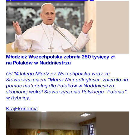
Młodzież Wszechpolska zebrała 250 tysięcy zł
na Polaków w Naddniestrzu
Od 14 lutego Młodzież Wszechpolska wraz ze
Stowarzyszeniem "Marsz Niepodległości" zbierała na
pomoc materialną dla Polaków w Naddniestrzu
skupionej wokół Stowarzyszenia Polskiego "Polonia"
w Rybnicy.
Kraj
Ekonomia