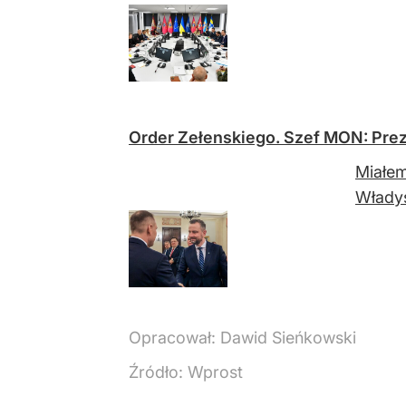
Order Zełenskiego. Szef MON: Prezy
Miałem
Włady
Opracował:
Dawid Sieńkowski
Źródło:
Wprost