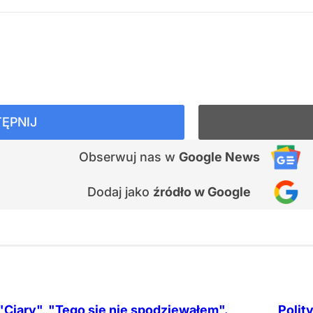
ĘPNIJ
Obserwuj nas
w
Google News
Dodaj jako
źródło w Google
"Ciary", "Tego się nie spodziewałem".
Polit