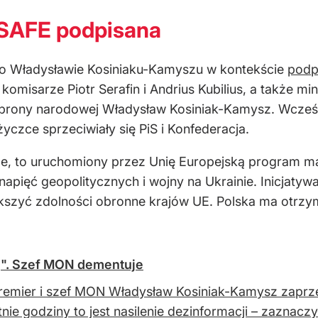
SAFE podpisana
 o Władysławie Kosiniaku-Kamyszu w kontekście
podp
i komisarze Piotr Serafin i Andrius Kubilius, a także 
 obrony narodowej Władysław Kosiniak-Kamysz. Wcześ
yczce sprzeciwiały się PiS i Konfederacja.
rope, to uruchomiony przez Unię Europejską program
apięć geopolitycznych i wojny na Ukrainie. Inicjaty
szyć zdolności obronne krajów UE. Polska ma otrzym
nę". Szef MON dementuje
emier i szef MON Władysław Kosiniak-Kamysz zaprzecz
tnie godziny to jest nasilenie dezinformacji – zaznaczy