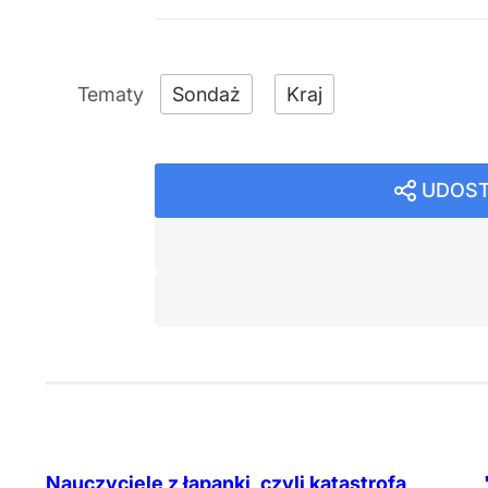
Sondaż
Kraj
UDOST
Nauczyciele z łapanki, czyli katastrofa