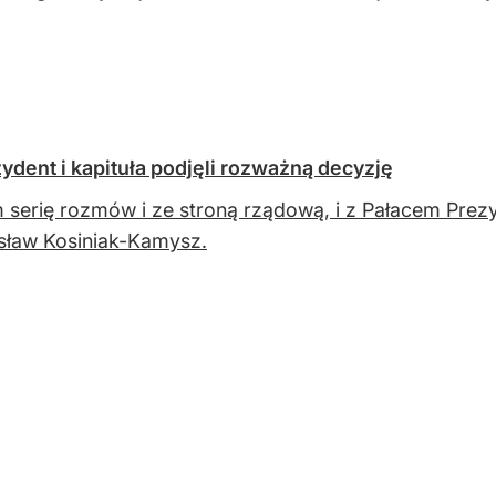
dent i kapituła podjęli rozważną decyzję
 serię rozmów i ze stroną rządową, i z Pałacem Prez
sław Kosiniak-Kamysz.