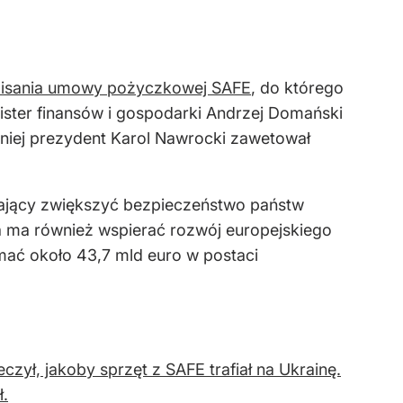
isania umowy pożyczkowej SAFE
, do którego
minister finansów i gospodarki Andrzej Domański
niej prezydent Karol Nawrocki zawetował
 mający zwiększyć bezpieczeństwo państw
wa ma również wspierać rozwój europejskiego
ać około 43,7 mld euro w postaci
ył, jakoby sprzęt z SAFE trafiał na Ukrainę.
ł.