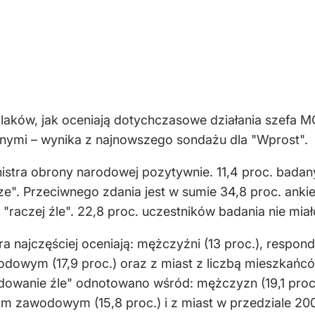
laków, jak oceniają dotychczasowe działania szefa
ymi – wynika z najnowszego sondażu dla "Wprost".
nistra obrony narodowej pozytywnie. 11,4 proc. bad
rze". Przeciwnego zdania jest w sumie 34,8 proc. ank
"raczej źle". 22,8 proc. uczestników badania nie miało
najczęściej oceniają: mężczyźni (13 proc.), responde
owym (17,9 proc.) oraz z miast z liczbą mieszkańców
ydowanie źle" odnotowano wśród: mężczyzn (19,1 proc
m zawodowym (15,8 proc.) i z miast w przedziale 200