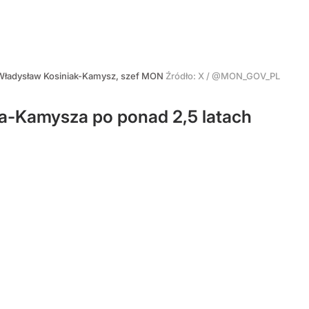
Władysław Kosiniak-Kamysz, szef MON
Źródło:
X
/
@MON_GOV_PL
ka-Kamysza po ponad 2,5 latach