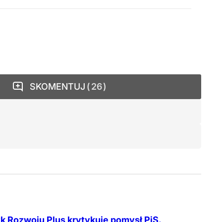
SKOMENTUJ
26
yk Rozwoju Plus krytykuje pomysł PiS.