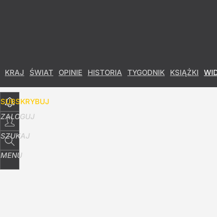
Udostępnij
26
Skomentuj
KRAJ
ŚWIAT
OPINIE
HISTORIA
TYGODNIK
KSIĄŻKI
WI
SUBSKRYBUJ
ZALOGUJ
SZUKAJ
MENU