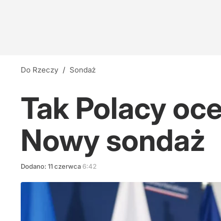
Do Rzeczy
/
Sondaż
Tak Polacy oc
Nowy sondaż
Dodano:
11
czerwca
6:42