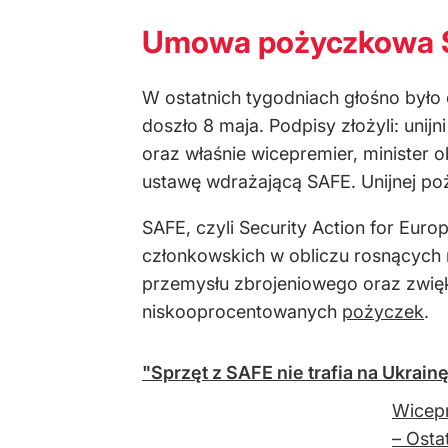
Umowa pożyczkowa 
W ostatnich tygodniach głośno było
doszło 8 maja. Podpisy złożyli: unijn
oraz właśnie wicepremier, minister
ustawę wdrażającą SAFE. Unijnej poż
SAFE, czyli Security Action for Eu
członkowskich w obliczu rosnących n
przemysłu zbrojeniowego oraz zwięk
niskooprocentowanych
pożyczek
.
"Sprzęt z SAFE nie trafia na Ukrai
Wicepr
– Osta