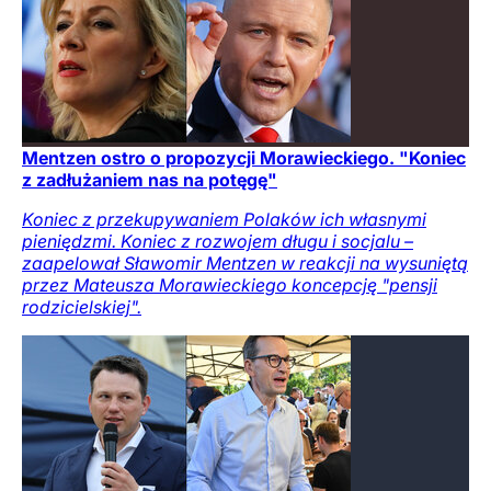
Mentzen ostro o propozycji Morawieckiego. "Koniec
z zadłużaniem nas na potęgę"
Koniec z przekupywaniem Polaków ich własnymi
pieniędzmi. Koniec z rozwojem długu i socjalu –
zaapelował Sławomir Mentzen w reakcji na wysuniętą
przez Mateusza Morawieckiego koncepcję "pensji
rodzicielskiej".