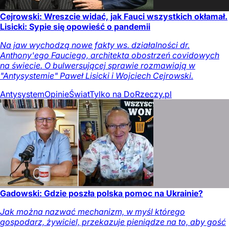
Cejrowski: Wreszcie widać, jak Fauci wszystkich okłamał.
Lisicki: Sypie się opowieść o pandemii
Na jaw wychodzą nowe fakty ws. działalności dr.
Anthony'ego Fauciego, architekta obostrzeń covidowych
na świecie. O bulwersującej sprawie rozmawiają w
"Antysystemie" Paweł Lisicki i Wojciech Cejrowski.
Antysystem
Opinie
Świat
Tylko na DoRzeczy.pl
Gadowski: Gdzie poszła polska pomoc na Ukrainie?
Jak można nazwać mechanizm, w myśl którego
gospodarz, żywiciel, przekazuje pieniądze na to, aby gość