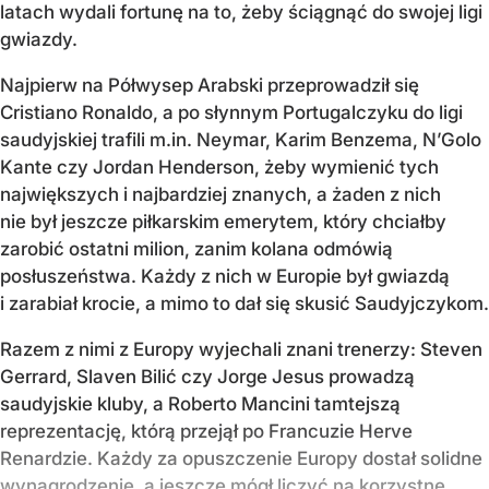
latach wydali fortunę na to, żeby ściągnąć do swojej ligi
gwiazdy.
Najpierw na Półwysep Arabski przeprowadził się
Cristiano Ronaldo, a po słynnym Portugalczyku do ligi
saudyjskiej trafili m.in. Neymar, Karim Benzema, N’Golo
Kante czy Jordan Henderson, żeby wymienić tych
największych i najbardziej znanych, a żaden z nich
nie był jeszcze piłkarskim emerytem, który chciałby
zarobić ostatni milion, zanim kolana odmówią
posłuszeństwa. Każdy z nich w Europie był gwiazdą
i zarabiał krocie, a mimo to dał się skusić Saudyjczykom.
Razem z nimi z Europy wyjechali znani trenerzy: Steven
Gerrard, Slaven Bilić czy Jorge Jesus prowadzą
saudyjskie kluby, a Roberto Mancini tamtejszą
reprezentację, którą przejął po Francuzie Herve
Renardzie. Każdy za opuszczenie Europy dostał solidne
wynagrodzenie, a jeszcze mógł liczyć na korzystne