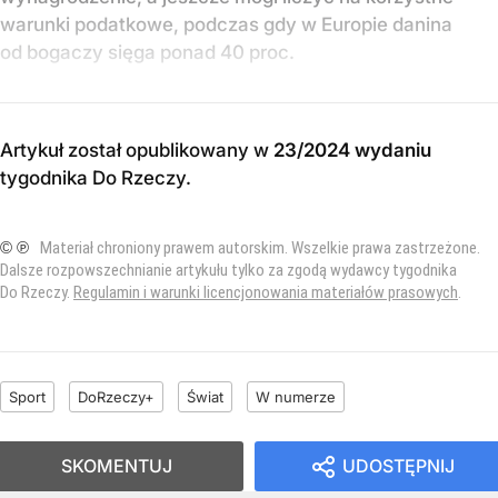
warunki podatkowe, podczas gdy w Europie danina
od bogaczy sięga ponad 40 proc.
Artykuł został opublikowany w
23/2024 wydaniu
tygodnika Do Rzeczy
.
© ℗
Materiał chroniony prawem autorskim. Wszelkie prawa zastrzeżone.
Dalsze rozpowszechnianie artykułu tylko za zgodą wydawcy tygodnika
Do Rzeczy.
Regulamin i warunki licencjonowania materiałów prasowych
.
Sport
DoRzeczy+
Świat
W numerze
SKOMENTUJ
UDOSTĘPNIJ