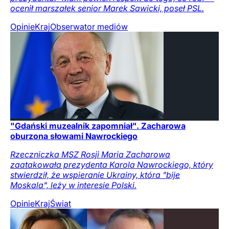
ocenił marszałek senior Marek Sawicki, poseł PSL.
Opinie
Kraj
Obserwator mediów
"Gdański muzealnik zapomniał". Zacharowa
oburzona słowami Nawrockiego
Rzeczniczka MSZ Rosji Maria Zacharowa
zaatakowała prezydenta Karola Nawrockiego, który
stwierdził, że wspieranie Ukrainy, która "bije
Moskala", leży w interesie Polski.
Opinie
Kraj
Świat