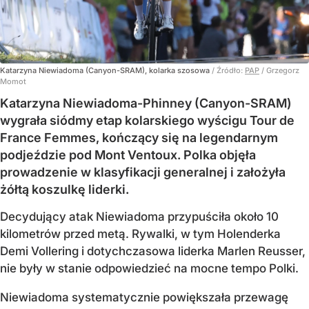
Katarzyna Niewiadoma (Canyon-SRAM), kolarka szosowa
/ Źródło:
PAP
/
Grzegorz
Momot
Katarzyna Niewiadoma-Phinney (Canyon-SRAM)
wygrała siódmy etap kolarskiego wyścigu Tour de
France Femmes, kończący się na legendarnym
podjeździe pod Mont Ventoux. Polka objęła
prowadzenie w klasyfikacji generalnej i założyła
żółtą koszulkę liderki.
Decydujący atak Niewiadoma przypuściła około 10
kilometrów przed metą. Rywalki, w tym Holenderka
Demi Vollering i dotychczasowa liderka Marlen Reusser,
nie były w stanie odpowiedzieć na mocne tempo Polki.
Niewiadoma systematycznie powiększała przewagę