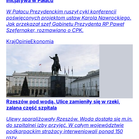
inicjatywa w Pałacu
W Pałacu Prezydenckim ruszył cykl konferencji
poświęconych projektom ustaw Karola Nawrockiego.
Jak przekazał szef Gabinetu Prezydenta RP Paweł
Szefernaker, rozmawiano o CPK.
Kraj
Opinie
Ekonomia
Rzeszów pod wodą. Ulice zamieniły się w rzeki,
zalana część szpitala
Ulewy sparaliżowały Rzeszów. Woda dostała się m.in.
do szpitalnej izby przyjęć. W całym województwie
podkarpackim strażacy interweniowali ponad 150
razy.