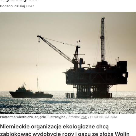
Dodano:
dzisiaj
17:47
Platforma wiertnicza, zdjęcie ilustracyjne
/ Źródło:
PAP
/
EUGENE GARCIA
Niemieckie organizacje ekologiczne chcą
zablokować wydobycie ropy i gazu ze złoża Wolin