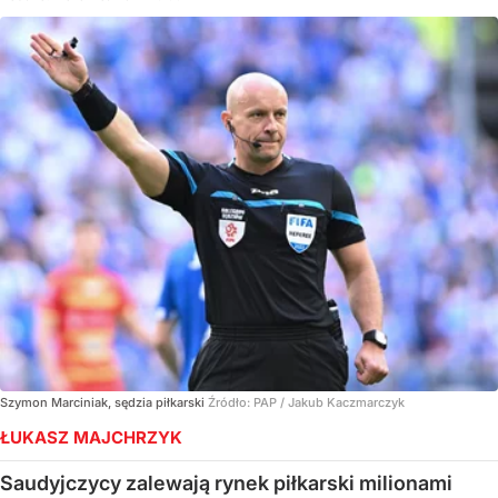
Szymon Marciniak, sędzia piłkarski
Źródło:
PAP
/
Jakub Kaczmarczyk
ŁUKASZ MAJCHRZYK
Saudyjczycy zalewają rynek piłkarski milionami