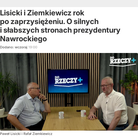
Lisicki i Ziemkiewicz rok
po zaprzysiężeniu. O silnych
i słabszych stronach prezydentury
Nawrockiego
Dodano:
wczoraj
19:00
Paweł Lisicki i Rafał Ziemkiewicz