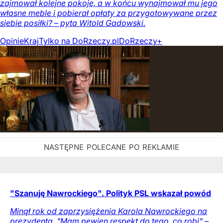
zajmował kolejne pokoje, a w końcu wynajmował mu jego
własne meble i pobierał opłaty za przygotowywane przez
siebie posiłki? – pyta Witold Gadowski.
Opinie
Kraj
Tylko na DoRzeczy.pl
DoRzeczy+
"Szanuję Nawrockiego". Polityk PSL wskazał powód
Minął rok od zaprzysiężenia Karola Nawrockiego na
prezydenta. "Mam pewien respekt do tego, co robi" –