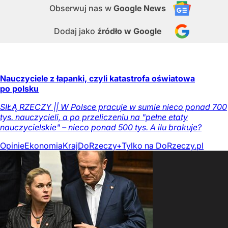
Obserwuj nas
w
Google News
Dodaj jako
źródło w Google
Nauczyciele z łapanki, czyli katastrofa oświatowa
po polsku
SIŁĄ RZECZY || W Polsce pracuje w sumie nieco ponad 700
tys. nauczycieli, a po przeliczeniu na "pełne etaty
nauczycielskie" – nieco ponad 500 tys. A ilu brakuje?
Opinie
Ekonomia
Kraj
DoRzeczy+
Tylko na DoRzeczy.pl