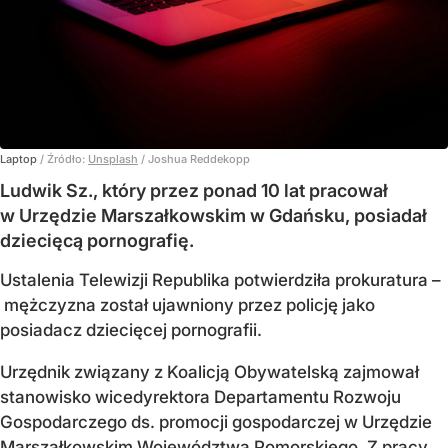
Laptop
/ Źródło:
Unsplash
/
Joshua Reddekopp
Ludwik Sz., który przez ponad 10 lat pracował
w Urzędzie Marszałkowskim w Gdańsku, posiadał
dziecięcą pornografię.
Ustalenia Telewizji Republika potwierdziła prokuratura –
mężczyzna został ujawniony przez policję jako
posiadacz dziecięcej pornografii.
Urzędnik związany z Koalicją Obywatelską zajmował
stanowisko wicedyrektora Departamentu Rozwoju
Gospodarczego ds. promocji gospodarczej w Urzędzie
Marszałkowskim Województwa Pomorskiego. Z pracy