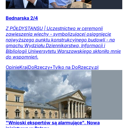
Bednarska 2/4
Z PÓŁDYSTANSU | Uczestnictwo w ceremonii
zawieszenia wiechy - symbolizującej osiągnięcie
najwyższego punktu konstrukcyjnego budowli - na
gmachu Wydziału Dziennikarstwa, Informacji i
Bibliologii Uniwersytetu Warszawskiego skłoniło mnie
do wspomnień.
Opinie
Kraj
DoRzeczy+
Tylko na DoRzeczy.pl
"Wnioski ekspertów są alarmujące". Nowa