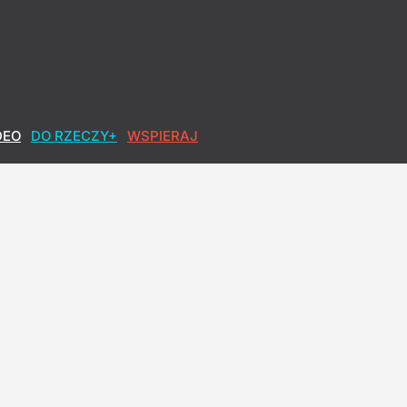
etycje"
DEO
DO RZECZY+
WSPIERAJ
wych trolli. Mówi o przyszłości prawicy
owa po polsku