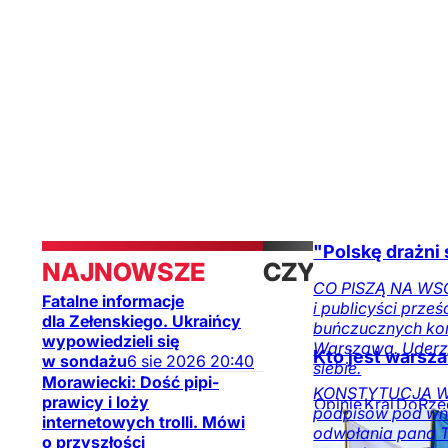
Kraj
Opinie
Obserwator
mediów
"Polskę drażni
NAJNOWSZE
CZYTAJ
CO PISZĄ NA WSC
Fatalne informacje
i publicyści prześ
TAKŻE
dla Zełenskiego. Ukraińcy
buńczucznych kom
wypowiedzieli się
Warszawa. Uderz
Kto jest warsz
w sondażu
6
sie
2026
20:40
siebie.
Morawiecki: Dość pipi-
KONSTYTUCJA WOL
prawicy i loży
Opinie
Kraj
DoRze
podpisów pod wn
internetowych trolli. Mówi
na DoRzeczy.pl
odwołania pana 
o przyszłości