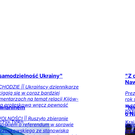
 samodzielność Ukrainy"
"Z 
Naw
HODZIE || Ukraińscy dziennikarze
cigają się w coraz bardziej
Pre
entarzach na temat relacji Kijów-
rok 
a groteskowa wręcz pewność
w cz
awianinem
"Ni
pozo
o N
NOŚCI || Ruszyło zbieranie
czy+
Tylko
Kraj
ioskiem o referendum w sprawie
Karo
Trzaskowskiego ze stanowiska
prez