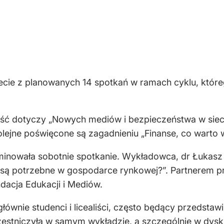
zecie z planowanych 14 spotkań w ramach cyklu, któr
ść dotyczy „Nowych mediów i bezpieczeństwa w sieci”,
olejne poświęcone są zagadnieniu „Finanse, co warto 
minowała sobotnie spotkanie. Wykładowca, dr Łukasz P
są potrzebne w gospodarce rynkowej?”. Partnerem pro
dacja Edukacji i Mediów.
łównie studenci i licealiści, często będący przedstaw
czestniczyła w samym wykładzie, a szczególnie w dysk