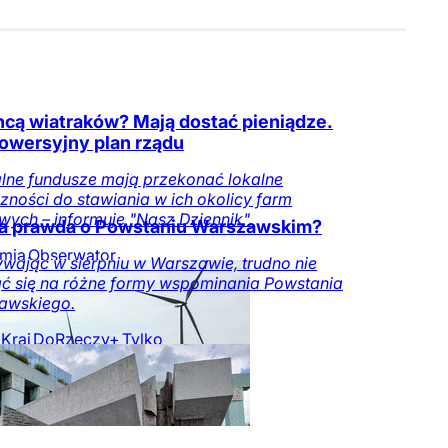
hcą wiatraków? Mają dostać pieniądze.
owersyjny plan rządu
lne fundusze mają przekonać lokalne
zności do stawiania w ich okolicy farm
wych – informuje "Nasz Dziennik".
a prawda o Powstaniu Warszawskim?
mia
Obserwator
wając w sierpniu w Warszawie, trudno nie
w
ć się na różne formy wspominania Powstania
awskiego.
Kraj
DoRzeczy+
Tylko
zeczy.pl