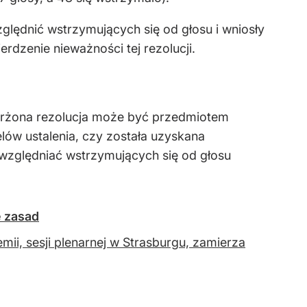
ględnić wstrzymujących się od głosu i wniosły
rdzenie nieważności tej rezolucji.
askarżona rezolucja może być przedmiotem
elów ustalenia, czy została uzyskana
względniać wstrzymujących się od głosu
e zasad
ii, sesji plenarnej w Strasburgu, zamierza