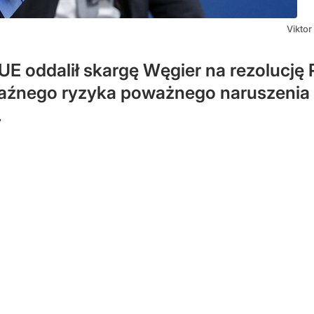
Vikto
UE oddalił skargę Węgier na rezolucj
yraźnego ryzyka poważnego naruszenia 
.