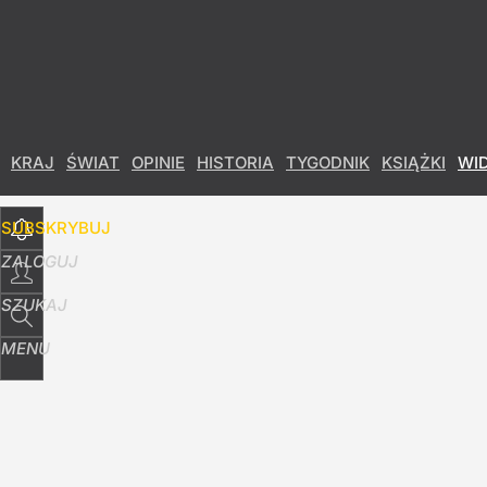
Udostępnij
13
Skomentuj
KRAJ
ŚWIAT
OPINIE
HISTORIA
TYGODNIK
KSIĄŻKI
WI
SUBSKRYBUJ
ZALOGUJ
SZUKAJ
MENU