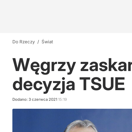
Do Rzeczy
/
Świat
Węgrzy zaskarż
decyzja TSUE
Dodano:
3
czerwca
2021
15:19