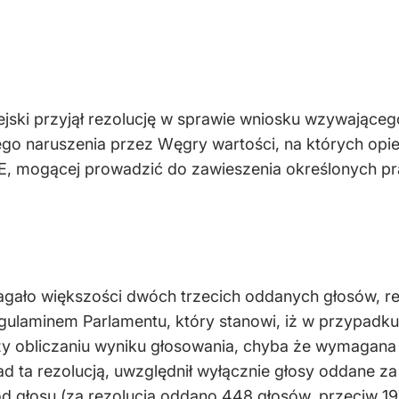
ejski przyjął rezolucję w sprawie wniosku wzywająceg
go naruszenia przez Węgry wartości, na których opie
UE, mogącej prowadzić do zawieszenia określonych p
ymagało większości dwóch trzecich oddanych głosów,
gulaminem Parlamentu, który stanowi, iż w przypadku 
zy obliczaniu wyniku głosowania, chyba że wymagana 
d ta rezolucją, uwzględnił wyłącznie głosy oddane za j
 głosu (za rezolucją oddano 448 głosów, przeciw 197