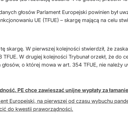
danych głosów Parlament Europejski powinien był uwz
unkcjonowaniu UE (TFUE) – skargę mającą na celu stwie
ił tę skargę. W pierwszej kolejności stwierdził, że z
3 TFUE. W drugiej kolejności Trybunał orzekł, że do c
głosów, o której mowa w art. 354 TFUE, nie należy u
dność. PE chce zawieszać unijne wypłaty za łamani
ent Europejski, na pierwszej od czasu wybuchu pandem
ić do kwestii praworządności.