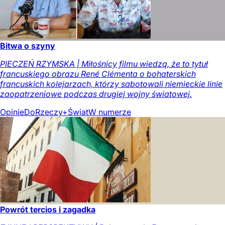
Bitwa o szyny
PIECZEŃ RZYMSKA | Miłośnicy filmu wiedzą, że to tytuł
francuskiego obrazu René Clémenta o bohaterskich
francuskich kolejarzach, którzy sabotowali niemieckie linie
zaopatrzeniowe podczas drugiej wojny światowej.
Opinie
DoRzeczy+
Świat
W numerze
Powrót tercios i zagadka