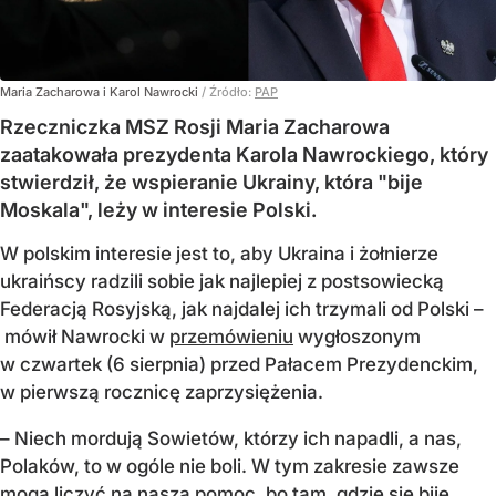
Maria Zacharowa i Karol Nawrocki
/ Źródło:
PAP
Rzeczniczka MSZ Rosji Maria Zacharowa
zaatakowała prezydenta Karola Nawrockiego, który
stwierdził, że wspieranie Ukrainy, która "bije
Moskala", leży w interesie Polski.
W polskim interesie jest to, aby Ukraina i żołnierze
ukraińscy radzili sobie jak najlepiej z postsowiecką
Federacją Rosyjską, jak najdalej ich trzymali od Polski –
mówił Nawrocki w
przemówieniu
wygłoszonym
w czwartek (6 sierpnia) przed Pałacem Prezydenckim,
w pierwszą rocznicę zaprzysiężenia.
– Niech mordują Sowietów, którzy ich napadli, a nas,
Polaków, to w ogóle nie boli. W tym zakresie zawsze
mogą liczyć na naszą pomoc, bo tam, gdzie się bije