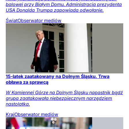
balowej przy Białym Domu. Administracja prezydenta
USA Donalda Trumpa zapowiada odwołanie.
Świat
Obserwator mediów
15-latek zaatakowany na Dolnym Śląsku. Trwa
obława za sprawcą
W Kamiennej Górze na Dolnym Śląsku napastnik bądź
grupa zaatakowała niebezpiecznym narzędziem
nastolatka.
Kraj
Obserwator mediów