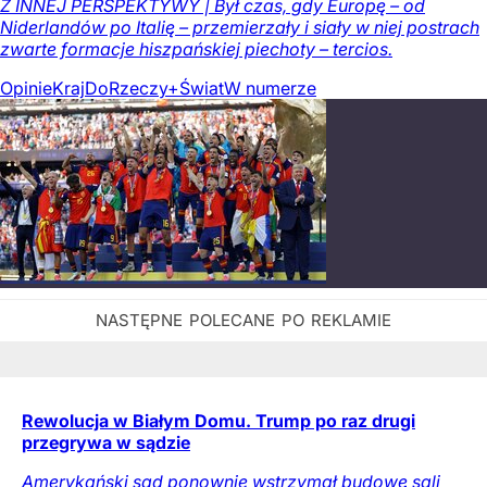
Z INNEJ PERSPEKTYWY | Był czas, gdy Europę – od
Niderlandów po Italię – przemierzały i siały w niej postrach
zwarte formacje hiszpańskiej piechoty – tercios.
Opinie
Kraj
DoRzeczy+
Świat
W numerze
Rewolucja w Białym Domu. Trump po raz drugi
przegrywa w sądzie
Amerykański sąd ponownie wstrzymał budowę sali