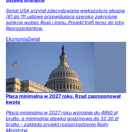
Senat USA przyjął zdecydowaną większością głosów
(81 do 11) ustawę przewidującą szeroko zakrojone
sankcje wobec Rosji i Iranu. Projekt trafi teraz do Izby
Reprezentantów.
Ekonomia
Świat
Płaca minimalna w 2027 roku. Rząd zaproponował
kwotę
Płaca minimalna w 2027 roku wzrośnie do 4950 zł
brutto, a minimalna stawka godzinowa do 32,30 zł
brutto – zakłada projekt rozporządzenia Rady
Ministrów.