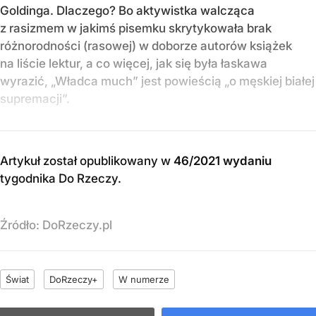
Goldinga. Dlaczego? Bo aktywistka walcząca
z rasizmem w jakimś pisemku skrytykowała brak
różnorodności (rasowej) w doborze autorów książek
na liście lektur, a co więcej, jak się była łaskawa
wyrazić, „Władca much” jest powieścią „o męskiej białej
supremacji”.
Artykuł został opublikowany w
46/2021 wydaniu
tygodnika Do Rzeczy
.
Źródło:
DoRzeczy.pl
Świat
DoRzeczy+
W numerze