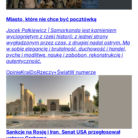
Miasto, które nie chce być pocztówką
Jacek Pałkiewicz | Samarkanda jest kamieniem
wyciągniętym z rzeki historii: z jednej strony
wygładzonym przez czas, z drugiej nadal ostrym. Ma
w sobie elegancję i brutalność, duchowość i handel,
pychę i modlitwę, naukę i zabobon, rekonstrukcję i
autentyczność.
Opinie
Kraj
DoRzeczy+
Świat
W numerze
Sankcje na Rosję i Iran. Senat USA przegłosował
ustawę Grahama