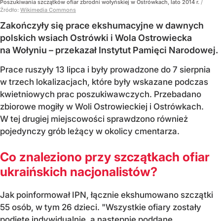
Poszukiwania szczątków ofiar zbrodni wołyńskiej w Ostrówkach, lato 2014 r.
/
Źródło:
Wikimedia Commons
Zakończyły się prace ekshumacyjne w dawnych
polskich wsiach Ostrówki i Wola Ostrowiecka
na Wołyniu – przekazał Instytut Pamięci Narodowej.
Prace ruszyły 13 lipca i były prowadzone do 7 sierpnia
w trzech lokalizacjach, które były wskazane podczas
kwietniowych prac poszukiwawczych. Przebadano
zbiorowe mogiły w Woli Ostrowieckiej i Ostrówkach.
W tej drugiej miejscowości sprawdzono również
pojedynczy grób leżący w okolicy cmentarza.
Co znaleziono przy szczątkach ofiar
ukraińskich nacjonalistów?
Jak poinformował IPN, łącznie ekshumowano szczątki
55 osób, w tym 26 dzieci. "Wszystkie ofiary zostały
podjęte indywidualnie, a następnie poddane