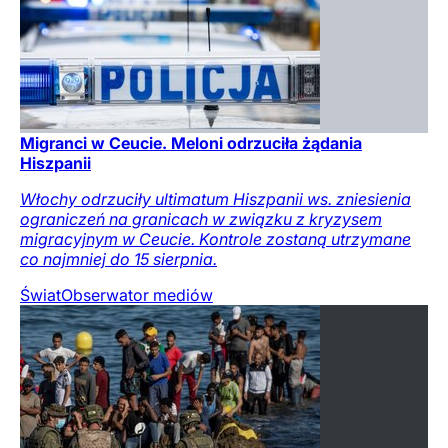
Migranci w Ceucie. Meloni odrzuciła żądania
Hiszpanii
Włochy odrzuciły ultimatum Hiszpanii ws. zniesienia
ograniczeń na granicach w związku z kryzysem
migracyjnym w Ceucie. Kontrole zostaną utrzymane
co najmniej do 15 sierpnia.
Świat
Obserwator mediów