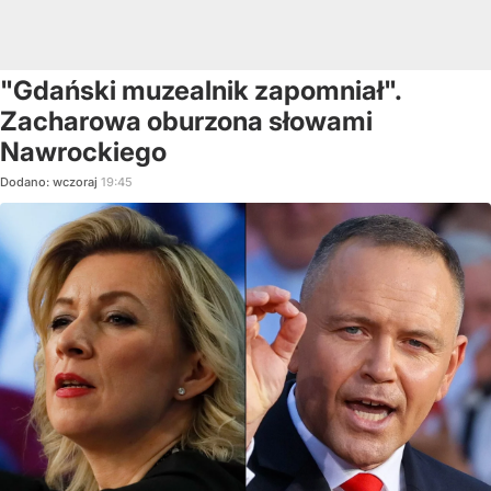
"Gdański muzealnik zapomniał".
Zacharowa oburzona słowami
Nawrockiego
Dodano:
wczoraj
19:45