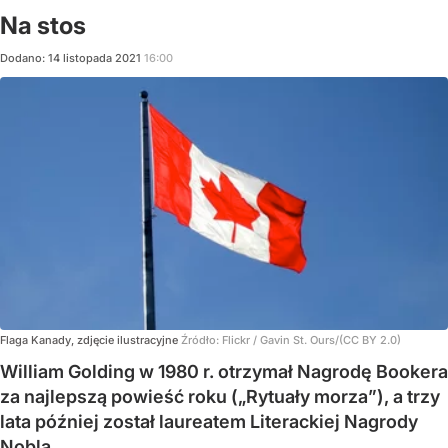
Na stos
Dodano:
14
listopada
2021
16:00
Flaga Kanady, zdjęcie ilustracyjne
Źródło:
Flickr
/
Gavin St. Ours/(CC BY 2.0)
William Golding w 1980 r. otrzymał Nagrodę Bookera
za najlepszą powieść roku („Rytuały morza”), a trzy
lata później został laureatem Literackiej Nagrody
Nobla.