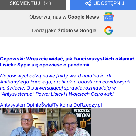
SKOMENTUJ
UDOSTĘPNIJ
4
Obserwuj nas
w
Google News
Dodaj jako
źródło w Google
Cejrowski: Wreszcie widać, jak Fauci wszystkich okłamał.
Lisicki: Sypie się opowieść o pandemii
Na jaw wychodzą nowe fakty ws. działalności dr.
Anthony'ego Fauciego, architekta obostrzeń covidowych
na świecie. O bulwersującej sprawie rozmawiają w
"Antysystemie" Paweł Lisicki i Wojciech Cejrowski.
Antysystem
Opinie
Świat
Tylko na DoRzeczy.pl