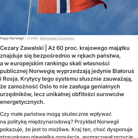
Flaga Norwegii
/ Źródło:
Wikimedia Commons
Cezary Zawalski | Aż 60 proc. krajowego majątku
znajduje się bezpośrednio w rękach państwa,
a w europejskim rankingu skali własności
publicznej Norwegię wyprzedzają jedynie Białoruś
i Rosja. Krytycy tego systemu słusznie zauważają,
że zamożność Oslo to nie zasługa genialnych
urzędników, lecz unikalnej obfitości surowców
energetycznych.
Czy małe państwa mogą skutecznie wpływać
na politykę międzynarodową? Przykład Norwegii
pokazuje, że jest to możliwe. Kraj ten, choć dysponuje
stosunkowo niewielką populacją, wypracował pozycję,