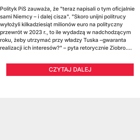
Polityk PiS zauważa, że "teraz napisali o tym oficjalnie
sami Niemcy – i dalej cisza". "Skoro unijni politrucy
wyłożyli kilkadziesiąt milionów euro na polityczny
przewrót w 2023 r., to ile wydadzą w nadchodzącym
roku, żeby utrzymać przy władzy Tuska –gwaranta
realizacji ich interesów?" – pyta retorycznie Ziobro....
CZYTAJ DALEJ