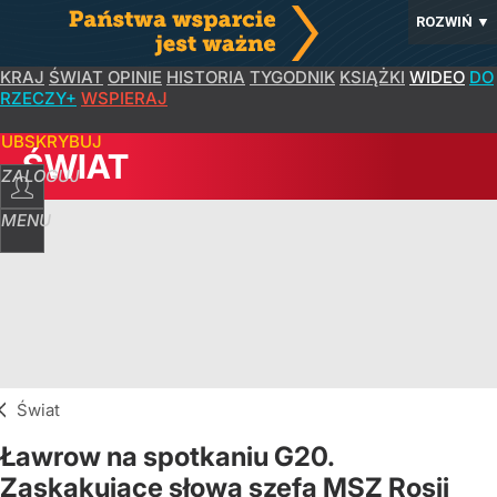
ROZWIŃ
▼
KRAJ
ŚWIAT
OPINIE
HISTORIA
TYGODNIK
KSIĄŻKI
WIDEO
DO
RZECZY+
WSPIERAJ
SUBSKRYBUJ
ŚWIAT
ZALOGUJ
MENU
Świat
Ławrow na spotkaniu G20.
Zaskakujące słowa szefa MSZ Rosji