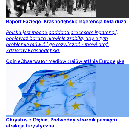
Raport Faziego. Krasnodębski: Ingerencja była duża
Polska jest mocno poddana procesom ingerencji,
ponieważ bardzo niewiele zrobiła, aby o tym
problemie mówić i go rozwiązać - mówi prof.
Zdzisław Krasnodębski.
Opinie
Obserwator mediów
Kraj
Świat
Unia Europejska
Chrystus z Głębin. Podwodny strażnik pamięci i...
atrakcja turystyczna