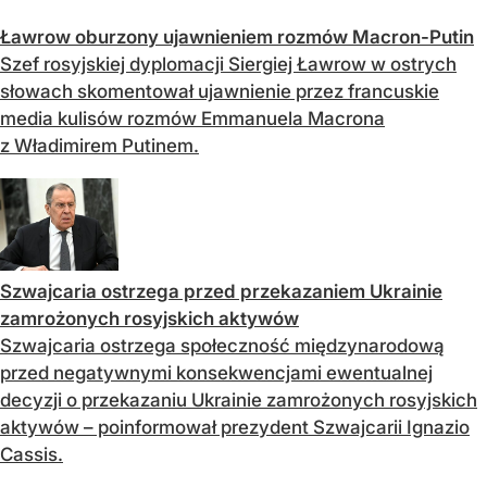
Ławrow oburzony ujawnieniem rozmów Macron-Putin
Szef rosyjskiej dyplomacji Siergiej Ławrow w ostrych
słowach skomentował ujawnienie przez francuskie
media kulisów rozmów Emmanuela Macrona
z Władimirem Putinem.
Szwajcaria ostrzega przed przekazaniem Ukrainie
zamrożonych rosyjskich aktywów
Szwajcaria ostrzega społeczność międzynarodową
przed negatywnymi konsekwencjami ewentualnej
decyzji o przekazaniu Ukrainie zamrożonych rosyjskich
aktywów – poinformował prezydent Szwajcarii Ignazio
Cassis.