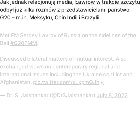
Jak jednak relacjonują media,
Ławrow w trakcie szczytu
odbył już kilka rozmów z przedstawicielami państwo
G20 – m.in. Meksyku, Chin Indii i Brazylii.
Met FM Sergey Lavrov of Russia on the sidelines of the
Bali
#G20FMM
.
Discussed bilateral matters of mutual interest. Also
exchanged views on contemporary regional and
international issues including the Ukraine conflict and
Afghanistan.
pic.twitter.com/xLkpmGJhjy
— Dr. S. Jaishankar (@DrSJaishankar)
July 8, 2022