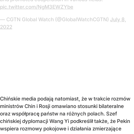
pic.twitter.com/NgM3EWZYbe
— CGTN Global Watch (@GlobalWatchCGTN)
July 8,
2022
Chińskie media podają natomiast, że w trakcie rozmów
ministrów Chin i Rosji omawiano stosunki bilateralne
oraz współpracę państw na różnych polach. Szef
chińskiej dyplomacji Wang Yi podkreślił także, że Pekin
wspiera rozmowy pokojowe i działania zmierzające