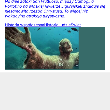
Na dnie zatoki San Fruttuoso, między Camogli a
Portofino na włoskiej Riwierze Liguryjskiej znajduje się
niesamowita rzeźba Chrystusa. To więcej niż
wakacyjna atrakcja turystyczna.
Historia współczesna
Historia
Ludzie
Świat