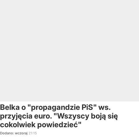
Belka o "propagandzie PiS" ws.
przyjęcia euro. "Wszyscy boją się
cokolwiek powiedzieć"
Dodano:
wczoraj
21:15