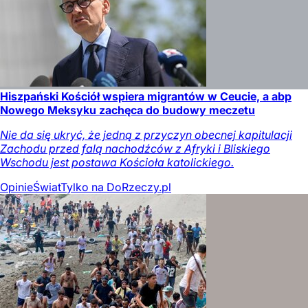
Hiszpański Kościół wspiera migrantów w Ceucie, a abp
Nowego Meksyku zachęca do budowy meczetu
Nie da się ukryć, że jedną z przyczyn obecnej kapitulacji
Zachodu przed falą nachodźców z Afryki i Bliskiego
Wschodu jest postawa Kościoła katolickiego.
Opinie
Świat
Tylko na DoRzeczy.pl