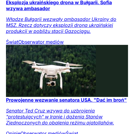
Eksplozja ukraińskiego drona w Bułgarii. Sofia
wzywa ambasador
Władze Bułgarii wezwały ambasador Ukrainy do
MSZ. Rzecz dotyczy eksplozji drona ukraińskiej
produkcji w pobliżu stacji Gazociągu.
Świat
Obserwator mediów
Prowojenne wezwanie senatora USA. "Dać im broń"
Senator Ted Cruz wzywa do uzbrojenia
"protestujących" w Iranie i dążenia Stanów
Zjednoczonych do obalenia reżimu ajatollahów.
Opinie
Obserwator mediów
Świat