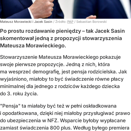
Mateusz Morawiecki i Jacek Sasin
/ Źródło:
PAP
/
Sebastian Borowski
Po prostu rozdawanie pieniędzy – tak Jacek Sasin
skomentował jedną z propozycji stowarzyszenia
Mateusza Morawieckiego.
Stowarzyszenie Mateusza Morawieckiego pokazuje
swoje pierwsze propozycje. Jedną z nich, która
ma wesprzeć demografię, jest pensja rodzicielska. Jak
wyjaśniono, miałoby to być świadczenie równe płacy
minimalnej dla jednego z rodziców każdego dziecka
do 3. roku życia.
"Pensja" ta miałaby być też w pełni oskładkowana
i opodatkowana, dzięki niej miałoby przysługiwać prawo
do ubezpieczenia w NFZ. Wsparcie byłoby wypłacane
zamiast świadczenia 800 plus. Według byłego premiera