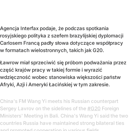
Agencja Interfax podaje, że podczas spotkania
rosyjskiego polityka z szefem brazylijskiej dyplomacji
Carlosem Francą padły słowa dotyczące współpracy
w formatach wielostronnych, takich jak G20.
Ławrow miał sprzeciwić się próbom podważania przez
część krajów pracy w takiej formie i wyrazić
wdzięczność wobec stanowiska większości państw
Afryki, Azji i Ameryki Łacińskiej w tym zakresie.
China's FM Wang Yi meets his Russian counterpart
Sergey Lavrov on the sidelines of the
#G20
Foreign
Ministers' Meeting in Bali. China's Wang Yi said the two
countries Russia have maintained strong bilateral ties
and promoted cooperation in various fields.