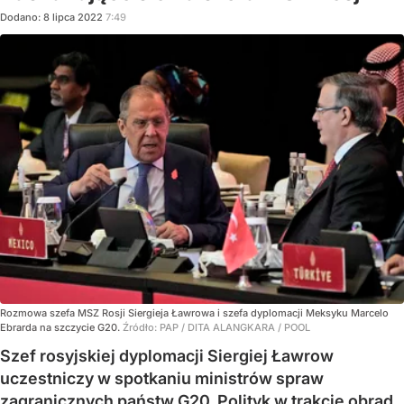
Dodano:
8
lipca
2022
7:49
Rozmowa szefa MSZ Rosji Siergieja Ławrowa i szefa dyplomacji Meksyku Marcelo
Ebrarda na szczycie G20.
Źródło:
PAP
/
DITA ALANGKARA / POOL
Szef rosyjskiej dyplomacji Siergiej Ławrow
uczestniczy w spotkaniu ministrów spraw
zagranicznych państw G20. Polityk w trakcie obrad