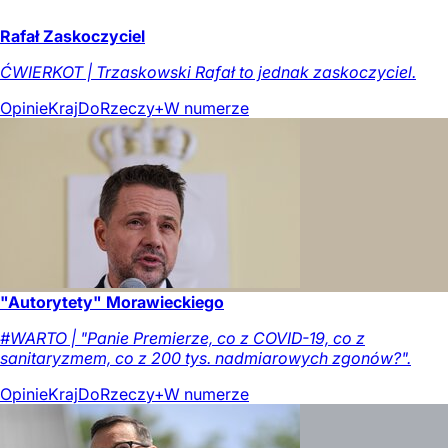
Rafał Zaskoczyciel
ĆWIERKOT | Trzaskowski Rafał to jednak zaskoczyciel.
Opinie
Kraj
DoRzeczy+
W numerze
"Autorytety" Morawieckiego
#WARTO | "Panie Premierze, co z COVID-19, co z
sanitaryzmem, co z 200 tys. nadmiarowych zgonów?".
Opinie
Kraj
DoRzeczy+
W numerze