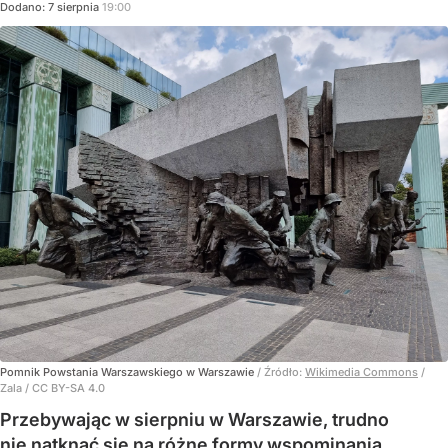
Dodano:
7
sierpnia
19:00
Pomnik Powstania Warszawskiego w Warszawie
/ Źródło:
Wikimedia Commons
/
Zala / CC BY-SA 4.0
Przebywając w sierpniu w Warszawie, trudno
nie natknąć się na różne formy wspominania