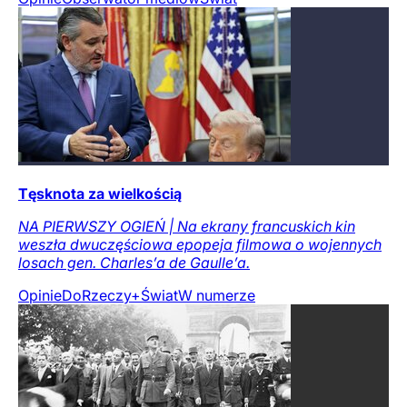
Tęsknota za wielkością
NA PIERWSZY OGIEŃ | Na ekrany francuskich kin
weszła dwuczęściowa epopeja filmowa o wojennych
losach gen. Charles’a de Gaulle’a.
Opinie
DoRzeczy+
Świat
W numerze