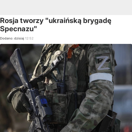
Rosja tworzy "ukraińską brygadę
Specnazu"
Dodano:
dzisiaj
12:52