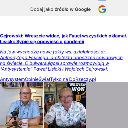
Dodaj jako
źródło w Google
Cejrowski: Wreszcie widać, jak Fauci wszystkich okłamał.
Lisicki: Sypie się opowieść o pandemii
Na jaw wychodzą nowe fakty ws. działalności dr.
Anthony'ego Fauciego, architekta obostrzeń covidowych
na świecie. O bulwersującej sprawie rozmawiają w
"Antysystemie" Paweł Lisicki i Wojciech Cejrowski.
Antysystem
Opinie
Świat
Tylko na DoRzeczy.pl