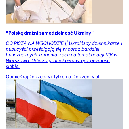
"Polskę drażni samodzielność Ukrainy"
CO PISZĄ NA WSCHODZIE || Ukraińscy dziennikarze i
publicyści prześcigają się w coraz bardziej
buńczucznych komentarzach na temat relacji Kijów-
Warszawa. Uderza groteskowa wręcz pewność
siebie.
Opinie
Kraj
DoRzeczy+
Tylko na DoRzeczy.pl