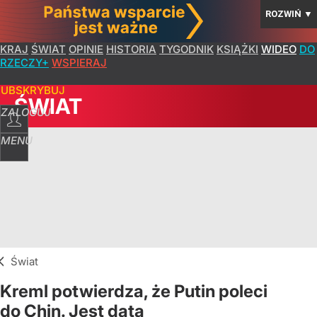
ROZWIŃ
▼
KRAJ
ŚWIAT
OPINIE
HISTORIA
TYGODNIK
KSIĄŻKI
WIDEO
DO
RZECZY+
WSPIERAJ
SUBSKRYBUJ
ŚWIAT
ZALOGUJ
MENU
Świat
Kreml potwierdza, że Putin poleci
do Chin. Jest data