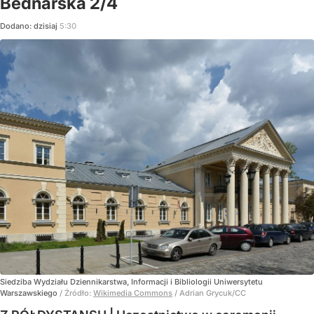
Bednarska 2/4
Dodano:
dzisiaj
5:30
Siedziba Wydziału Dziennikarstwa, Informacji i Bibliologii Uniwersytetu
Warszawskiego
/ Źródło:
Wikimedia Commons
/
Adrian Grycuk/CC