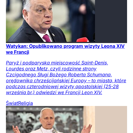
Watykan: Opublikowano program wizyty Leona XIV
we Francji
Paryż i podparyska miejscowość Saint-Denis,
Lourdes oraz Metz, czyli rodzinne strony
Czcigodnego Sługi Bożego Roberta Schumana,
orędownika chrześcijańskiej Europy – to miasta, które
podczas czterodniowej wizyty apostolskiej (25-28
września br.) odwiedzi we Francji Leon XIV.
Świat
Religia