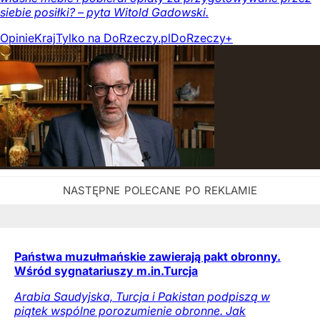
siebie posiłki? – pyta Witold Gadowski.
Opinie
Kraj
Tylko na DoRzeczy.pl
DoRzeczy+
Państwa muzułmańskie zawierają pakt obronny.
Wśród sygnatariuszy m.in.Turcja
Arabia Saudyjska, Turcja i Pakistan podpiszą w
piątek wspólne porozumienie obronne. Jak