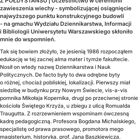
Z PÓŁDYSTANSU | Uczestnictwo w ceremonii
zawieszenia wiechy - symbolizującej osiągnięcie
najwyższego punktu konstrukcyjnego budowli
- na gmachu Wydziału Dziennikarstwa, Informacji
i Bibliologii Uniwersytetu Warszawskiego skłoniło
mnie do wspomnień.
Tak się bowiem złożyło, że jesienią 1986 rozpocząłem
edukację w tej zacnej alma mater i tymże fakultecie.
Nosił on wtedy nazwę Dziennikarstwa i Nauk
Politycznych. De facto były to dwa odrębne byty
o różnej, chociaż pobliskiej, lokalizacji. Pierwszy miał
siedzibę w budynku przy Nowym Świecie, vis-a-vis
pomnika Mikołaja Kopernika, drugi po przeciwnej stronie
kościoła Świętego Krzyża, u zbiegu z ulicą Romualda
Traugutta. Z rozrzewnieniem wspominam ówczesną
kadrę pedagogiczną. Profesora Bogdana Michalskiego,
specjalistę od prawa prasowego, promotora mego
magisterium, historyka, prof. Jana Baszkiewicza,