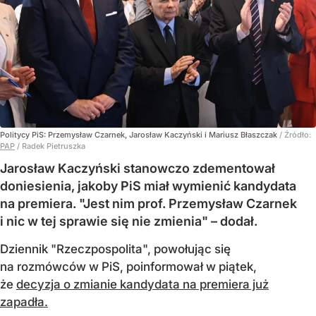
Politycy PiS: Przemysław Czarnek, Jarosław Kaczyński i Mariusz Błaszczak
/ Źródło:
PAP
/
Radek Pietruszka
Jarosław Kaczyński stanowczo zdementował
doniesienia, jakoby PiS miał wymienić kandydata
na premiera. "Jest nim prof. Przemysław Czarnek
i nic w tej sprawie się nie zmienia" – dodał.
Dziennik "Rzeczpospolita", powołując się
na rozmówców w PiS, poinformował w piątek,
że
decyzja o zmianie kandydata na premiera już
zapadła.