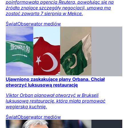
poinformowała agencja Reutera, powołując się na
źródła znające szczegóły negocjacji, umowa ma
zostać zawarta 7 sierpnia w Mekce.
Świat
Obserwator mediów
Ujawniono zaskakujące plany Orbana. Chciał
otworzyć luksusową restaurację
Viktor Orban planował otworzyć w Brukseli
luksusową restaurację, która miała promować
węgierską kuchnię.
Świat
Obserwator mediów