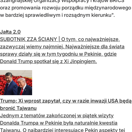
Szanghajskiej Organizacji Współpracy i krajów BRICS
oraz promowania rozwoju porządku międzynarodowego
w bardziej sprawiedliwym i rozsądnym kierunku".
Jałta 2.0
SUBOTNIK ZZA ŚCIANY | O tym, co najważniejsze,
zazwyczaj wiemy najmniej. Najważniejsze dla świata
sprawy działy się w tym tygodniu w Pekinie, gdzie
Donald Trump spotkał się z Xi Jinpingiem.
Trump: Xi wprost zapytał, czy w razie inwazji USA będą
bronić Tajwanu
Jednym z tematów zakończonej w piątek wizyty
Donalda Trumpa w Pekinie była naturalnie kwestia
Tajwanu. O najbardziej interesujące Pekin aspekty tej