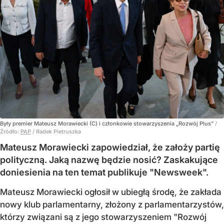
Były premier Mateusz Morawiecki (C) i członkowie stowarzyszenia „Rozwój Plus”
/
Źródło:
PAP
/
Radek Pietruszka
Mateusz Morawiecki zapowiedział, że założy partię
polityczną. Jaką nazwę będzie nosić? Zaskakujące
doniesienia na ten temat publikuje "Newsweek".
Mateusz Morawiecki ogłosił w ubiegłą środę, że zakłada
nowy klub parlamentarny, złożony z parlamentarzystów,
którzy związani są z jego stowarzyszeniem "Rozwój