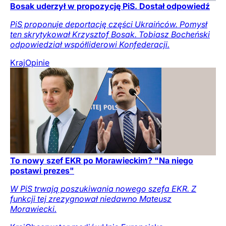
Bosak uderzył w propozycję PiS. Dostał odpowiedź
PiS proponuje deportację części Ukraińców. Pomysł
ten skrytykował Krzysztof Bosak. Tobiasz Bocheński
odpowiedział współliderowi Konfederacji.
Kraj
Opinie
To nowy szef EKR po Morawieckim? "Na niego
postawi prezes"
W PiS trwają poszukiwania nowego szefa EKR. Z
funkcji tej zrezygnował niedawno Mateusz
Morawiecki.