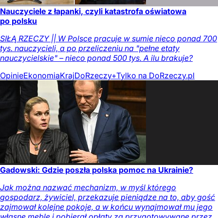
Nauczyciele z łapanki, czyli katastrofa oświatowa
po polsku
SIŁĄ RZECZY || W Polsce pracuje w sumie nieco ponad 700
tys. nauczycieli, a po przeliczeniu na "pełne etaty
nauczycielskie" – nieco ponad 500 tys. A ilu brakuje?
Opinie
Ekonomia
Kraj
DoRzeczy+
Tylko na DoRzeczy.pl
Gadowski: Gdzie poszła polska pomoc na Ukrainie?
Jak można nazwać mechanizm, w myśl którego
gospodarz, żywiciel, przekazuje pieniądze na to, aby gość
zajmował kolejne pokoje, a w końcu wynajmował mu jego
własne meble i pobierał opłaty za przygotowywane przez