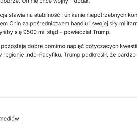
dobrze. On nie chce wojny – dodał.
cja stawia na stabilność i unikanie niepotrzebnych ko
Chin za pośrednictwem handlu i swojej siły militarnej
yłaby się 9500 mil stąd – powiedział Trump.
Xi pozostają dobre pomimo napięć dotyczących kwesti
 regionie Indo-Pacyfiku. Trump podkreślił, że bardz
 mediów