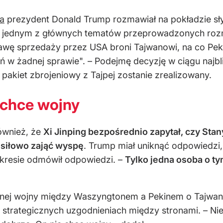
a
prezydent Donald Trump rozmawiał na pokładzie sły
był jednym z głównych tematów przeprowadzonych ro
wę sprzedaży przez USA broni Tajwanowi, na co Pekin
ń w żadnej sprawie". – Podejmę decyzję w ciągu najb
akiet zbrojeniowy z Tajpej zostanie zrealizowany.
 chce wojny
ównież, że
Xi Jinping bezpośrednio zapytał, czy St
ę siłowo zająć wyspę
. Trump miał uniknąć odpowiedzi
zakresie odmówił odpowiedzi. –
Tylko jedna osoba o tym
nej wojny między Waszyngtonem a Pekinem o Tajwan
o strategicznych uzgodnieniach między stronami. – Nie