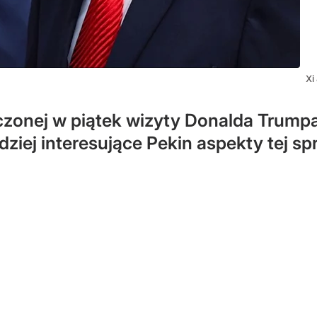
Xi
onej w piątek wizyty Donalda Trumpa 
ziej interesujące Pekin aspekty tej sp