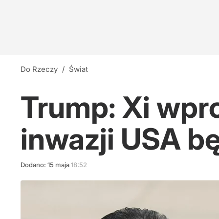
Do Rzeczy
/
Świat
Trump: Xi wpro
inwazji USA b
Dodano:
15
maja
18:52