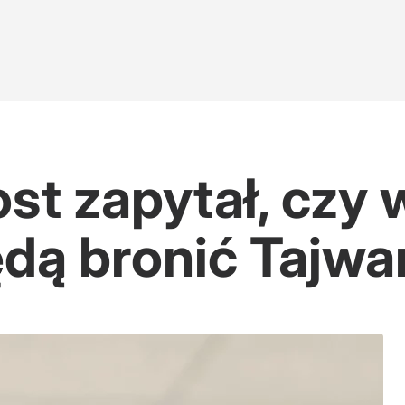
st zapytał, czy 
ędą bronić Tajw