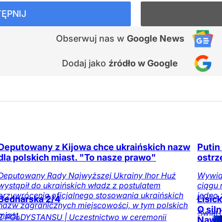
ĘPNIJ
Obserwuj nas
w
Google News
Dodaj jako
źródło w Google
Deputowany z Kijowa chce ukraińskich nazw
Putin
dla polskich miast. "To nasze prawo"
ostrz
Deputowany Rady Najwyższej Ukrainy Ihor Huź
Wywiad
wystąpił do ukraińskich władz z postulatem
ciągu 
przywrócenia oficjalnego stosowania ukraińskich
jedno 
Bednarska 2/4
Lisic
nazw zagranicznych miejscowości, w tym polskich
O sil
Świat
miast.
Z PÓŁDYSTANSU | Uczestnictwo w ceremonii
Nawr