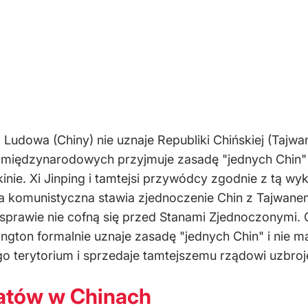
Ludowa (Chiny) nie uznaje Republiki Chińskiej (Tajw
h międzynarodowych przyjmuje zasadę "jednych Chin"
nie. Xi Jinping i tamtejsi przywódcy zgodnie z tą wyk
a komunistyczna stawia zjednoczenie Chin z Tajwanem 
 sprawie nie cofną się przed Stanami Zjednoczonymi. 
zyngton formalnie uznaje zasadę "jednych Chin" i ni
ego terytorium i sprzedaje tamtejszemu rządowi uzbroj
atów w Chinach