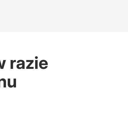
w razie
anu