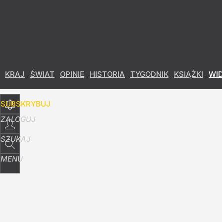
Udostępnij
0
Skomentuj
KRAJ
ŚWIAT
OPINIE
HISTORIA
TYGODNIK
KSIĄŻKI
WI
SUBSKRYBUJ
ZALOGUJ
SZUKAJ
MENU