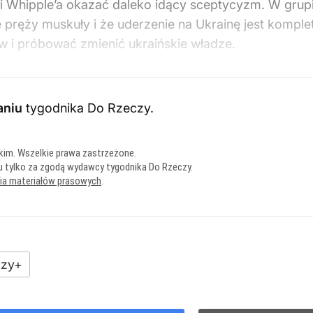
 Whipple’a okazać daleko idący sceptycyzm. W grupi
e pręży muskuły i że uderzenie na Ukrainę jest komplet
w i próbować zmienić ukraińskie władze.
aniu
tygodnika Do Rzeczy
.
kim. Wszelkie prawa zastrzeżone.
u tylko za zgodą wydawcy tygodnika Do Rzeczy.
nia materiałów prasowych
.
zy+