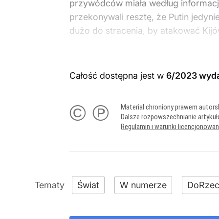
przywódców miała według informacji
przekonywali resztę, że Putin jedyni
dużo do stracenia, by atakować Kijó
Całość dostępna jest w
6/2023 wyd
© ℗
Materiał chroniony prawem autors
Dalsze rozpowszechnianie artykuł
Regulamin i warunki licencjonowa
Świat
W numerze
DoRzec