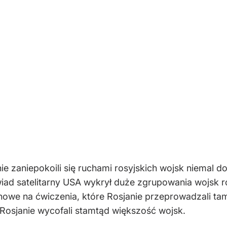
 zaniepokoili się ruchami rosyjskich wojsk niemal d
iad satelitarny USA wykrył duże zgrupowania wojsk ro
owe na ćwiczenia, które Rosjanie przeprowadzali tam
osjanie wycofali stamtąd większość wojsk.