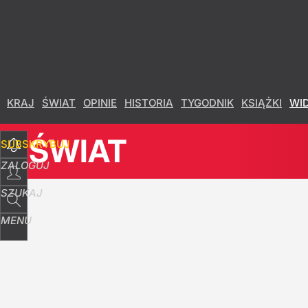
Udostępnij
1
Skomentuj
KRAJ
ŚWIAT
OPINIE
HISTORIA
TYGODNIK
KSIĄŻKI
WI
ŚWIAT
SUBSKRYBUJ
ZALOGUJ
SZUKAJ
MENU