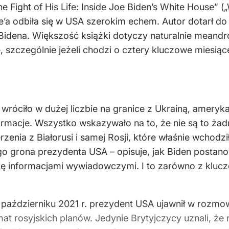
 Fight of His Life: Inside Joe Biden’s White House” (
e’a odbiła się w USA szerokim echem. Autor dotarł do
idena. Większość książki dotyczy naturalnie meandró
e, szczególnie jeżeli chodzi o cztery kluczowe miesiąc
ko wróciło w dużej liczbie na granice z Ukrainą, amer
rmacje. Wszystko wskazywało na to, że nie są to żad
zenia z Białorusi i samej Rosji, które właśnie wchodz
o grona prezydenta USA – opisuje, jak Biden postano
się informacjami wywiadowczymi. I to zarówno z kluczo
aździerniku 2021 r. prezydent USA ujawnił w rozmowa
at rosyjskich planów. Jedynie Brytyjczycy uznali, ż