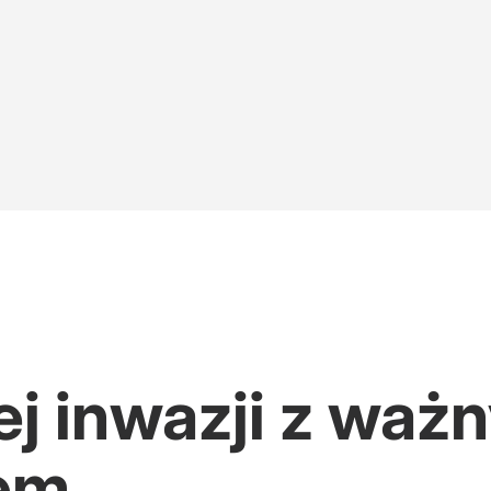
iej inwazji z wa
iem