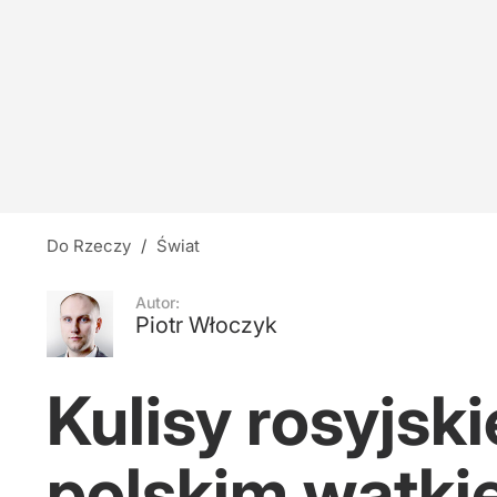
Do Rzeczy
/
Świat
Autor:
Piotr Włoczyk
Kulisy rosyjsk
polskim wątk