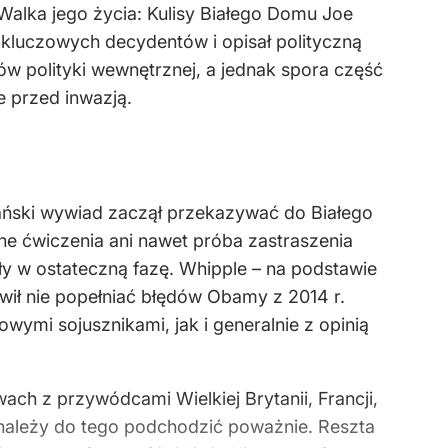
„Walka jego życia: Kulisy Białego Domu Joe
 kluczowych decydentów i opisał polityczną
w polityki wewnętrznej, a jednak spora część
e przed inwazją.
ykański wywiad zaczął przekazywać do Białego
ne ćwiczenia ani nawet próba zastraszenia
iły w ostateczną fazę. Whipple – na podstawie
wił nie popełniać błędów Obamy z 2014 r.
wymi sojusznikami, jak i generalnie z opinią
ch z przywódcami Wielkiej Brytanii, Francji,
e należy do tego podchodzić poważnie. Reszta