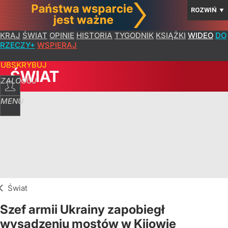
ROZWIŃ
▼
KRAJ
ŚWIAT
OPINIE
HISTORIA
TYGODNIK
KSIĄŻKI
WIDEO
DO
RZECZY+
WSPIERAJ
SUBSKRYBUJ
ŚWIAT
ZALOGUJ
MENU
Świat
Szef armii Ukrainy zapobiegł
wysadzeniu mostów w Kijowie