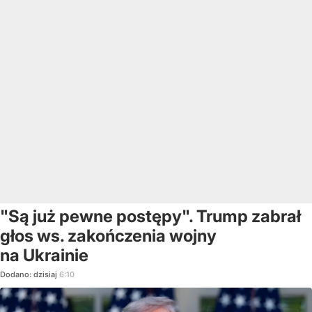
"Są już pewne postępy". Trump zabrał
głos ws. zakończenia wojny
na Ukrainie
Dodano:
dzisiaj
6:10