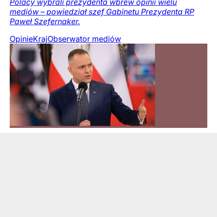
Polacy wybrali prezydenta wbrew opinii wielu
mediów – powiedział szef Gabinetu Prezydenta RP
Paweł Szefernaker.
Opinie
Kraj
Obserwator mediów