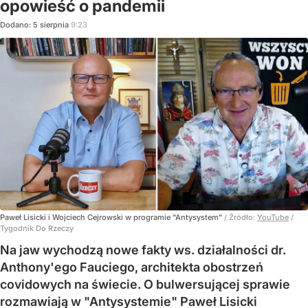
opowieść o pandemii
Dodano:
5
sierpnia
9:23
Paweł Lisicki i Wojciech Cejrowski w programie "Antysystem"
/ Źródło:
YouTube
/
Tygodnik Do Rzeczy
Na jaw wychodzą nowe fakty ws. działalności dr.
Anthony'ego Fauciego, architekta obostrzeń
covidowych na świecie. O bulwersującej sprawie
rozmawiają w "Antysystemie" Paweł Lisicki