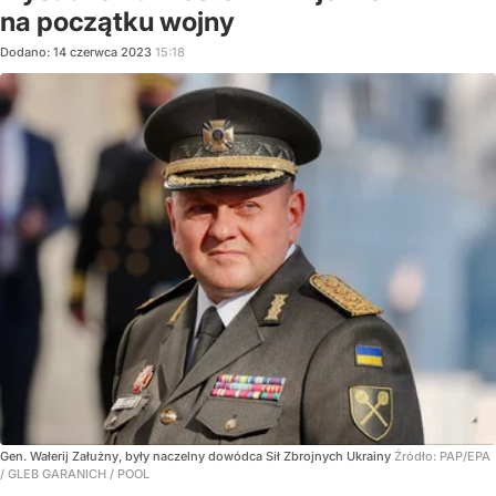
na początku wojny
Dodano:
14
czerwca
2023
15:18
Gen. Wałerij Załużny, były naczelny dowódca Sił Zbrojnych Ukrainy
Źródło:
PAP/EPA
/
GLEB GARANICH / POOL