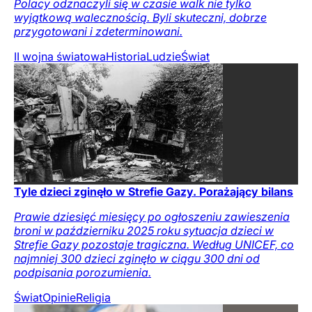
Polacy odznaczyli się w czasie walk nie tylko
wyjątkową walecznością. Byli skuteczni, dobrze
przygotowani i zdeterminowani.
II wojna światowa
Historia
Ludzie
Świat
Tyle dzieci zginęło w Strefie Gazy. Porażający bilans
Prawie dziesięć miesięcy po ogłoszeniu zawieszenia
broni w październiku 2025 roku sytuacja dzieci w
Strefie Gazy pozostaje tragiczna. Według UNICEF, co
najmniej 300 dzieci zginęło w ciągu 300 dni od
podpisania porozumienia.
Świat
Opinie
Religia