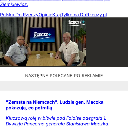
Ziemkiewicz.
Polska Do Rzeczy
Opinie
Kraj
Tylko na DoRzeczy.pl
"Zemsta na Niemcach". Ludzie gen. Maczka
pokazują, co potrafią
Kluczową rolę w bitwie pod Falaise odegrała 1.
Dywizja Pancerna generała Stanisława Maczka.