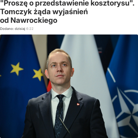
"Proszę o przedstawienie kosztorysu".
Tomczyk żąda wyjaśnień
od Nawrockiego
Dodano:
dzisiaj
6:22