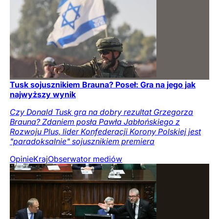
Tusk sojusznikiem Brauna? Poseł: Gra na jego jak
najwyższy wynik
Czy Donald Tusk gra na dobry rezultat Grzegorza
Brauna? Zdaniem posła Pawła Jabłońskiego z
Rozwoju Plus, lider Konfederacji Korony Polskiej jest
"paradoksalnie" sojusznikiem premiera
Opinie
Kraj
Obserwator mediów