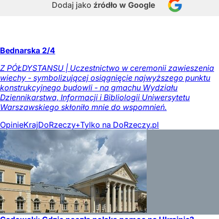
Dodaj jako
źródło w Google
Bednarska 2/4
Z PÓŁDYSTANSU | Uczestnictwo w ceremonii zawieszenia
wiechy - symbolizującej osiągnięcie najwyższego punktu
konstrukcyjnego budowli - na gmachu Wydziału
Dziennikarstwa, Informacji i Bibliologii Uniwersytetu
Warszawskiego skłoniło mnie do wspomnień.
Opinie
Kraj
DoRzeczy+
Tylko na DoRzeczy.pl