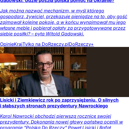
Gadowski: Gdzie poszła polska pomoc na Ukrainie?
Jak można nazwać mechanizm, w myśl którego
gospodarz, żywiciel, przekazuje pieniądze na to, aby gość
zajmował kolejne pokoje, a w końcu wynajmował mu jego
własne meble i pobierał opłaty za przygotowywane przez
siebie posiłki? – pyta Witold Gadowski.
Opinie
Kraj
Tylko na DoRzeczy.pl
DoRzeczy+
Lisicki i Ziemkiewicz rok po zaprzysiężeniu. O silnych
i słabszych stronach prezydentury Nawrockiego
Karol Nawrocki obchodzi pierwszą rocznicę swojej
prezydentury. Dokonania nowej głowy państwa ocenili w
programie "Polska Do Rzeczy" Paweł Lisicki i Rafał