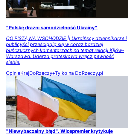
"Polskę drażni samodzielność Ukrainy"
CO PISZĄ NA WSCHODZIE || Ukraińscy dziennikarze i
publicyści prześcigają się w coraz bardziej
buńczucznych komentarzach na temat relacji Kijów-
Warszawa. Uderza groteskowa wręcz pewność
siebie.
Opinie
Kraj
DoRzeczy+
Tylko na DoRzeczy.pl
"Niewybaczalny błąd". Wicepremier krytykuje