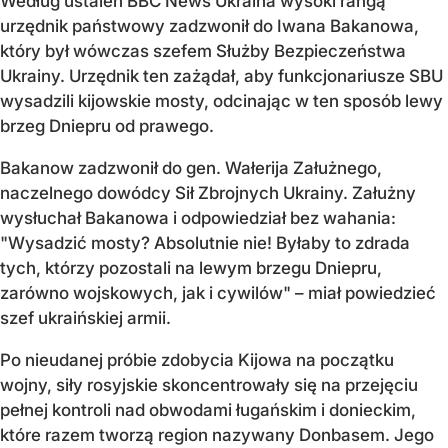
Według ustaleń BBC News Ukraina wysoki rangą
urzędnik państwowy zadzwonił do Iwana Bakanowa,
który był wówczas szefem Służby Bezpieczeństwa
Ukrainy. Urzędnik ten zażądał, aby funkcjonariusze SBU
wysadzili kijowskie mosty, odcinając w ten sposób lewy
brzeg Dniepru od prawego.
Bakanow zadzwonił do gen. Wałerija Załużnego,
naczelnego dowódcy Sił Zbrojnych Ukrainy. Załużny
wysłuchał Bakanowa i odpowiedział bez wahania:
"Wysadzić mosty? Absolutnie nie! Byłaby to zdrada
tych, którzy pozostali na lewym brzegu Dniepru,
zarówno wojskowych, jak i cywilów" – miał powiedzieć
szef ukraińskiej armii.
Po nieudanej próbie zdobycia Kijowa na początku
wojny, siły rosyjskie skoncentrowały się na przejęciu
pełnej kontroli nad obwodami ługańskim i donieckim,
które razem tworzą region nazywany Donbasem. Jego