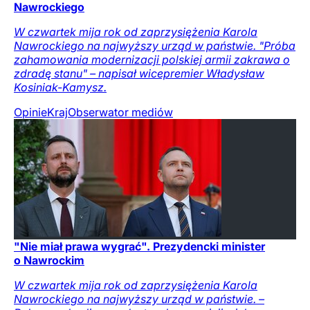
Nawrockiego
W czwartek mija rok od zaprzysiężenia Karola
Nawrockiego na najwyższy urząd w państwie. "Próba
zahamowania modernizacji polskiej armii zakrawa o
zdradę stanu" – napisał wicepremier Władysław
Kosiniak-Kamysz.
Opinie
Kraj
Obserwator mediów
"Nie miał prawa wygrać". Prezydencki minister
o Nawrockim
W czwartek mija rok od zaprzysiężenia Karola
Nawrockiego na najwyższy urząd w państwie. –