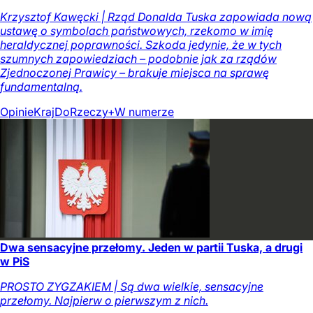
Krzysztof Kawęcki | Rząd Donalda Tuska zapowiada nową
ustawę o symbolach państwowych, rzekomo w imię
heraldycznej poprawności. Szkoda jedynie, że w tych
szumnych zapowiedziach – podobnie jak za rządów
Zjednoczonej Prawicy – brakuje miejsca na sprawę
fundamentalną.
Opinie
Kraj
DoRzeczy+
W numerze
Dwa sensacyjne przełomy. Jeden w partii Tuska, a drugi
w PiS
PROSTO ZYGZAKIEM | Są dwa wielkie, sensacyjne
przełomy. Najpierw o pierwszym z nich.