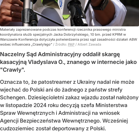
Materiały zaprezenowane podczas konferencji rzecznika prasowego ministra
koordynatora służb specjalnych Jacka Dobrzyńskiego, 10 bm. przed KPRM w
Warszawie Konferencja dotyczyła potwierdzenia przez sąd zasadności działań ABW
wobec influencera „Crawly’ego”
/ Źródło:
PAP
/
Albert Zawada
Naczelny Sąd Administracyjny oddalił skargę
kasacyjną Vladyslava O., znanego w internecie jako
"Crawly".
Oznacza to, że patostreamer z Ukrainy nadal nie może
wjechać do Polski ani do żadnego z państw strefy
Schengen. Dziesięcioletni zakaz wjazdu został nałożony
w listopadzie 2024 roku decyzją szefa Ministerstwa
Spraw Wewnętrznych i Administracji na wniosek
Agencji Bezpieczeństwa Wewnętrznego. Wcześniej
cudzoziemiec został deportowany z Polski.