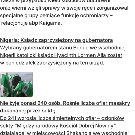
Także w przypadku wielu kościołów duchowni
oraz wierni wzięli sprawy w swoje ręce i zorganizowali
specjalne grupy pełniące funkcję ochroniarzy –
relacjonuje abp Kaigama.
Nigeria: Ksiądz zaprzysiężony na gubernatora
Wybrany gubernatorem stanu Benue we wschodniej
Nigerii katolicki ksiądz Hyacinth Lormen Alia został
w poniedziałek zaprzysiężony na ten urząd.
Nie żyje ponad 240 osób. Rośnie liczba ofiar masakry
dokonanej przez sektę
Do 241 wzrosła liczba śmiertelnych ofiar – członków
sekty “Międzynarodowy Kościół Dobrej Nowiny”,
działającej w miejscowości Shakahola we wschodniej