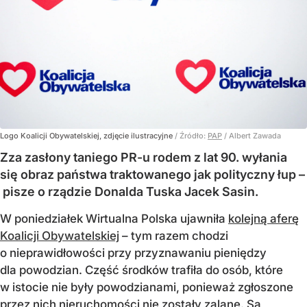
Logo Koalicji Obywatelskiej, zdjęcie ilustracyjne
/ Źródło:
PAP
/
Albert Zawada
Zza zasłony taniego PR-u rodem z lat 90. wyłania
się obraz państwa traktowanego jak polityczny łup –
pisze o rządzie Donalda Tuska Jacek Sasin.
W poniedziałek Wirtualna Polska ujawniła
kolejną aferę
Koalicji Obywatelskiej
– tym razem chodzi
o nieprawidłowości przy przyznawaniu pieniędzy
dla powodzian. Część środków trafiła do osób, które
w istocie nie były powodzianami, ponieważ zgłoszone
przez nich nieruchomości nie zostały zalane. Są