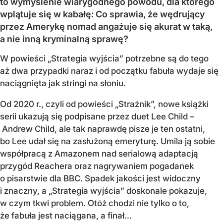
to wymyślenie wiarygodnego powodu, dla którego
wplątuje się w kabałę: Co sprawia, że wędrujący
przez Amerykę nomad angażuje się akurat w taką,
a nie inną kryminalną sprawę?
W powieści „Strategia wyjścia” potrzebne są do tego
aż dwa przypadki naraz i od początku fabuła wydaje się
naciągnięta jak stringi na słoniu.
Od 2020 r., czyli od powieści „Strażnik”, nowe książki
serii ukazują się podpisane przez duet Lee Child –
Andrew Child, ale tak naprawdę pisze je ten ostatni,
bo Lee udał się na zasłużoną emeryturę. Umila ją sobie
współpracą z Amazonem nad serialową adaptacją
przygód Reachera oraz nagrywaniem pogadanek
o pisarstwie dla BBC. Spadek jakości jest widoczny
i znaczny, a „Strategia wyjścia” doskonale pokazuje,
w czym tkwi problem. Otóż chodzi nie tylko o to,
że fabuła jest naciągana, a finał...