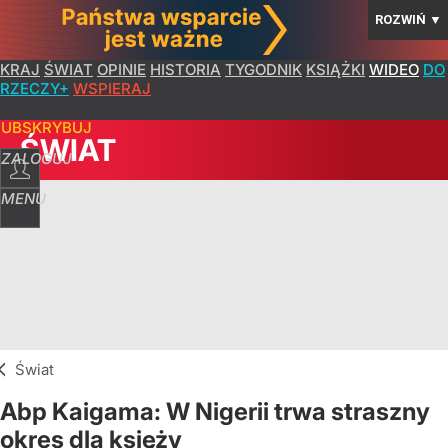
ROZWIŃ
▼
KRAJ
ŚWIAT
OPINIE
HISTORIA
TYGODNIK
KSIĄŻKI
WIDEO
DO
RZECZY+
WSPIERAJ
SUBSKRYBUJ
ŚWIAT
ZALOGUJ
MENU
Świat
Abp Kaigama: W Nigerii trwa straszny
okres dla księży