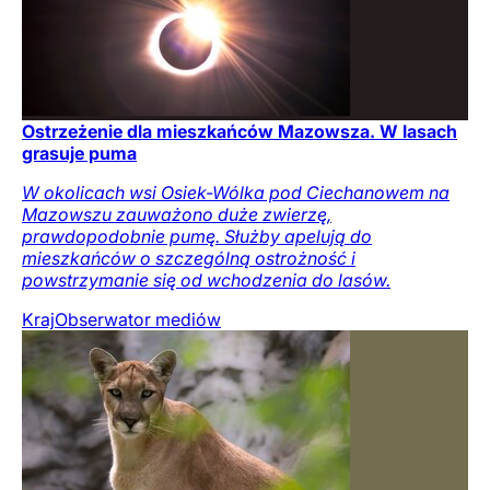
Ostrzeżenie dla mieszkańców Mazowsza. W lasach
grasuje puma
W okolicach wsi Osiek-Wólka pod Ciechanowem na
Mazowszu zauważono duże zwierzę,
prawdopodobnie pumę. Służby apelują do
mieszkańców o szczególną ostrożność i
powstrzymanie się od wchodzenia do lasów.
Kraj
Obserwator mediów