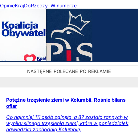
Opinie
Kraj
DoRzeczy+
W numerze
Potężne trzęsienie ziemi w Kolumbii. Rośnie bilans
ofiar
Co najmniej 111 osób zginęło, a 87 zostało rannych w
wyniku silnego trzęsienia ziemi, które w poniedziałek
nawiedziło zachodnią Kolumbię.