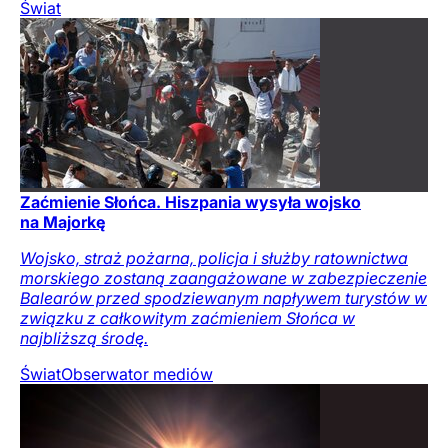
Świat
Zaćmienie Słońca. Hiszpania wysyła wojsko
na Majorkę
Wojsko, straż pożarna, policja i służby ratownictwa
morskiego zostaną zaangażowane w zabezpieczenie
Balearów przed spodziewanym napływem turystów w
związku z całkowitym zaćmieniem Słońca w
najbliższą środę.
Świat
Obserwator mediów