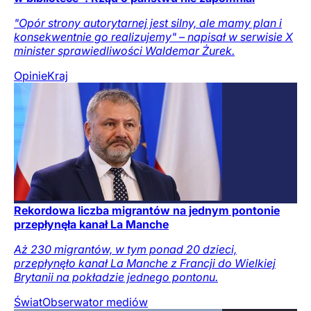
"Opór strony autorytarnej jest silny, ale mamy plan i
konsekwentnie go realizujemy" – napisał w serwisie X
minister sprawiedliwości Waldemar Żurek.
Opinie
Kraj
Rekordowa liczba migrantów na jednym pontonie
przepłynęła kanał La Manche
Aż 230 migrantów, w tym ponad 20 dzieci,
przepłynęło kanał La Manche z Francji do Wielkiej
Brytanii na pokładzie jednego pontonu.
Świat
Obserwator mediów