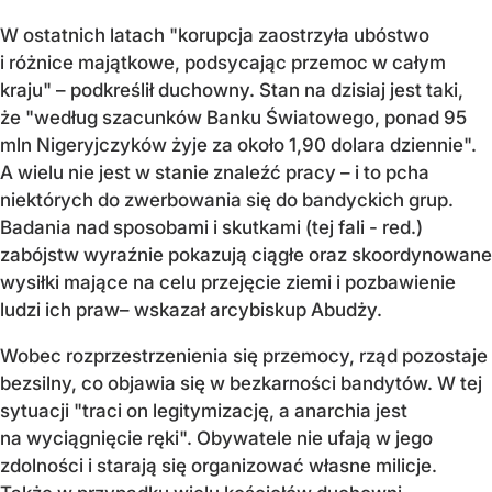
W ostatnich latach "korupcja zaostrzyła ubóstwo
i różnice majątkowe, podsycając przemoc w całym
kraju" – podkreślił duchowny. Stan na dzisiaj jest taki,
że "według szacunków Banku Światowego, ponad 95
mln Nigeryjczyków żyje za około 1,90 dolara dziennie".
A wielu nie jest w stanie znaleźć pracy – i to pcha
niektórych do zwerbowania się do bandyckich grup.
Badania nad sposobami i skutkami (tej fali - red.)
zabójstw wyraźnie pokazują ciągłe oraz skoordynowane
wysiłki mające na celu przejęcie ziemi i pozbawienie
ludzi ich praw– wskazał arcybiskup Abudży.
Wobec rozprzestrzenienia się przemocy, rząd pozostaje
bezsilny, co objawia się w bezkarności bandytów. W tej
sytuacji "traci on legitymizację, a anarchia jest
na wyciągnięcie ręki". Obywatele nie ufają w jego
zdolności i starają się organizować własne milicje.