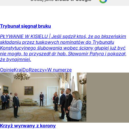
Trybunał sięgnął bruku
PŁYWANIE W KISIELU | Jeśli sądził ktoś, że po błazeńskim
składaniu przez tuskowych nominatów do Trybunału
Konstytucyjnego ślubowania wobec ściany głupiej już być
nie mogło, to przyszedł dr hab. Sławomir Patyra i pokazał,
że bynajmniej.
Opinie
Kraj
DoRzeczy+
W numerze
Krzyż wyrwany z korony