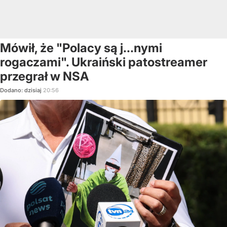
Mówił, że "Polacy są j...nymi
rogaczami". Ukraiński patostreamer
przegrał w NSA
Dodano:
dzisiaj
20:56