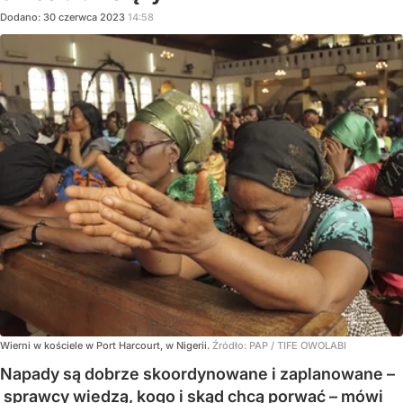
Dodano:
30
czerwca
2023
14:58
Wierni w kościele w Port Harcourt, w Nigerii.
Źródło:
PAP
/
TIFE OWOLABI
Napady są dobrze skoordynowane i zaplanowane –
sprawcy wiedzą, kogo i skąd chcą porwać – mówi