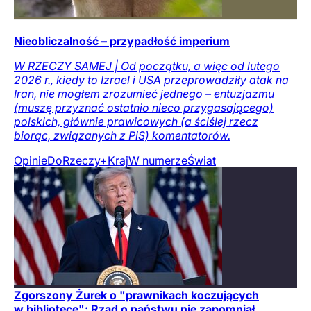
Nieobliczalność – przypadłość imperium
W RZECZY SAMEJ | Od początku, a więc od lutego
2026 r., kiedy to Izrael i USA przeprowadziły atak na
Iran, nie mogłem zrozumieć jednego – entuzjazmu
(muszę przyznać ostatnio nieco przygasającego)
polskich, głównie prawicowych (a ściślej rzecz
biorąc, związanych z PiS) komentatorów.
Opinie
DoRzeczy+
Kraj
W numerze
Świat
Zgorszony Żurek o "prawnikach koczujących
w bibliotece": Rząd o państwu nie zapomniał