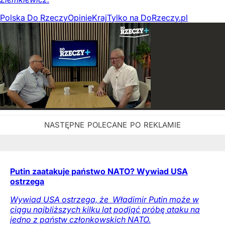
Polska Do Rzeczy
Opinie
Kraj
Tylko na DoRzeczy.pl
Putin zaatakuje państwo NATO? Wywiad USA
ostrzega
Wywiad USA ostrzega, że ​ Władimir Putin może w
ciągu najbliższych kilku lat podjąć próbę ataku na
jedno z państw członkowskich NATO.