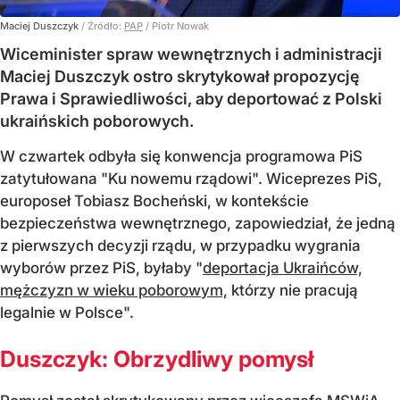
Maciej Duszczyk
/ Źródło:
PAP
/
Piotr Nowak
Wiceminister spraw wewnętrznych i administracji
Maciej Duszczyk ostro skrytykował propozycję
Prawa i Sprawiedliwości, aby deportować z Polski
ukraińskich poborowych.
W czwartek odbyła się konwencja programowa PiS
zatytułowana "Ku nowemu rządowi". Wiceprezes PiS,
europoseł Tobiasz Bocheński, w kontekście
bezpieczeństwa wewnętrznego, zapowiedział, że jedną
z pierwszych decyzji rządu, w przypadku wygrania
wyborów przez PiS, byłaby "
deportacja Ukraińców,
mężczyzn w wieku poborowym,
którzy nie pracują
legalnie w Polsce".
Duszczyk: Obrzydliwy pomysł