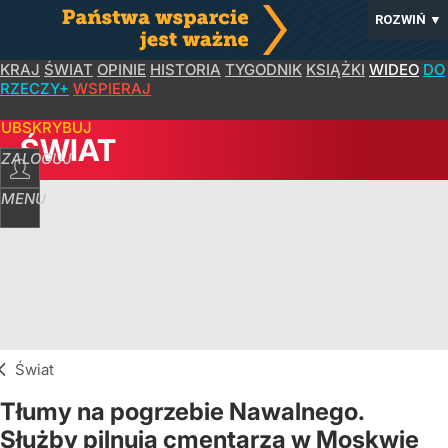
ROZWIŃ
▼
KRAJ
ŚWIAT
OPINIE
HISTORIA
TYGODNIK
KSIĄŻKI
WIDEO
DO
RZECZY+
WSPIERAJ
SUBSKRYBUJ
ŚWIAT
ZALOGUJ
MENU
Świat
Tłumy na pogrzebie Nawalnego.
Służby pilnują cmentarza w Moskwie