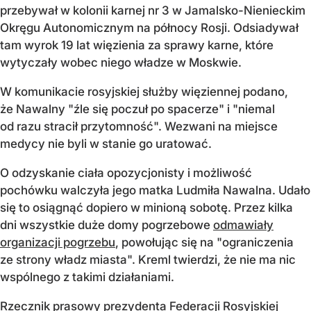
przebywał w kolonii karnej nr 3 w Jamalsko-Nienieckim
Okręgu Autonomicznym na północy Rosji. Odsiadywał
tam wyrok 19 lat więzienia za sprawy karne, które
wytyczały wobec niego władze w Moskwie.
W komunikacie rosyjskiej służby więziennej podano,
że Nawalny "źle się poczuł po spacerze" i "niemal
od razu stracił przytomność". Wezwani na miejsce
medycy nie byli w stanie go uratować.
O odzyskanie ciała opozycjonisty i możliwość
pochówku walczyła jego matka Ludmiła Nawalna. Udało
się to osiągnąć dopiero w minioną sobotę. Przez kilka
dni wszystkie duże domy pogrzebowe
odmawiały
organizacji pogrzebu
, powołując się na "ograniczenia
ze strony władz miasta". Kreml twierdzi, że nie ma nic
wspólnego z takimi działaniami.
Rzecznik prasowy prezydenta Federacji Rosyjskiej