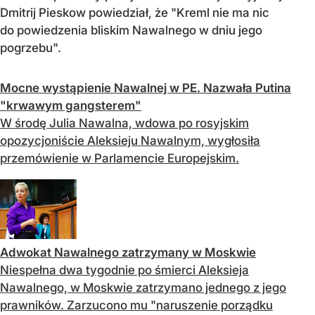
Dmitrij Pieskow powiedział, że "Kreml nie ma nic
do powiedzenia bliskim Nawalnego w dniu jego
pogrzebu".
Mocne wystąpienie Nawalnej w PE. Nazwała Putina
"krwawym gangsterem"
W środę Julia Nawalna, wdowa po rosyjskim
opozycjoniście Aleksieju Nawalnym, wygłosiła
przemówienie w Parlamencie Europejskim.
Adwokat Nawalnego zatrzymany w Moskwie
Niespełna dwa tygodnie po śmierci Aleksieja
Nawalnego, w Moskwie zatrzymano jednego z jego
prawników. Zarzucono mu "naruszenie porządku