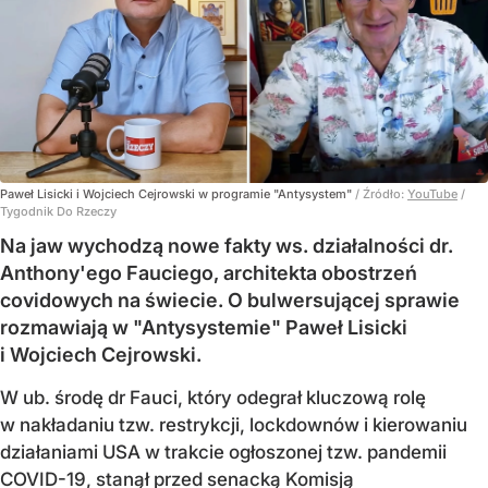
Paweł Lisicki i Wojciech Cejrowski w programie "Antysystem"
/ Źródło:
YouTube
/
Tygodnik Do Rzeczy
Na jaw wychodzą nowe fakty ws. działalności dr.
Anthony'ego Fauciego, architekta obostrzeń
covidowych na świecie. O bulwersującej sprawie
rozmawiają w "Antysystemie" Paweł Lisicki
i Wojciech Cejrowski.
W ub. środę dr Fauci, który odegrał kluczową rolę
w nakładaniu tzw. restrykcji, lockdownów i kierowaniu
działaniami USA w trakcie ogłoszonej tzw. pandemii
COVID-19, stanął przed senacką Komisją