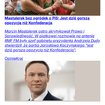
Mastalerek bez ogródek o PiS: Jest dziś gorszą
opozycją niż Konfederacja
Marcin Mastalerek ostro skrytykował Prawo i
Sprawiedliwość. W piątkowej rozmowie na antenie
RMF FM były szef gabinetu prezydenta Andrzeja Dudy
stwierdził, że partia Jarosława Kaczyńskiego "jest
dziś gorszą opozycją niż Konfederacja".
Opinie
Kraj