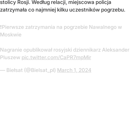
stolicy Rosji. Według relacji, miejscowa policja
zatrzymała co najmniej kilku uczestników pogrzebu.
❗️Pierwsze zatrzymania na pogrzebie Nawalnego w
Moskwie
Nagranie opublikował rosyjski dziennikarz Aleksander
Pluszew
pic.twitter.com/CaPR7mpMir
— Biełsat (@Bielsat_pl)
March 1, 2024