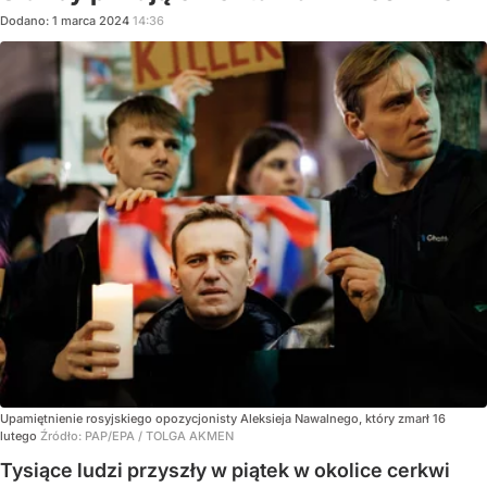
Dodano:
1
marca
2024
14:36
Upamiętnienie rosyjskiego opozycjonisty Aleksieja Nawalnego, który zmarł 16
lutego
Źródło:
PAP/EPA
/
TOLGA AKMEN
Tysiące ludzi przyszły w piątek w okolice cerkwi