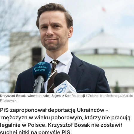
Krzysztof Bosak, wicemarszałek Sejmu z Konfederacji
/ Źródło:
Konfederacja/Marcin
Fijałkowski
PiS zaproponował deportację Ukraińców –
mężczyzn w wieku poborowym, którzy nie pracują
legalnie w Polsce. Krzysztof Bosak nie zostawił
suchej nitki na pomyśle PiS.