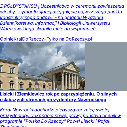
Z PÓŁDYSTANSU | Uczestnictwo w ceremonii zawieszenia
wiechy - symbolizującej osiągnięcie najwyższego punktu
konstrukcyjnego budowli - na gmachu Wydziału
Dziennikarstwa, Informacji i Bibliologii Uniwersytetu
Warszawskiego skłoniło mnie do wspomnień.
Opinie
Kraj
DoRzeczy+
Tylko na DoRzeczy.pl
Lisicki i Ziemkiewicz rok po zaprzysiężeniu. O silnych
i słabszych stronach prezydentury Nawrockiego
Karol Nawrocki obchodzi pierwszą rocznicę swojej
prezydentury. Dokonania nowej głowy państwa ocenili w
programie "Polska Do Rzeczy" Paweł Lisicki i Rafał
Ziemkiewicz.