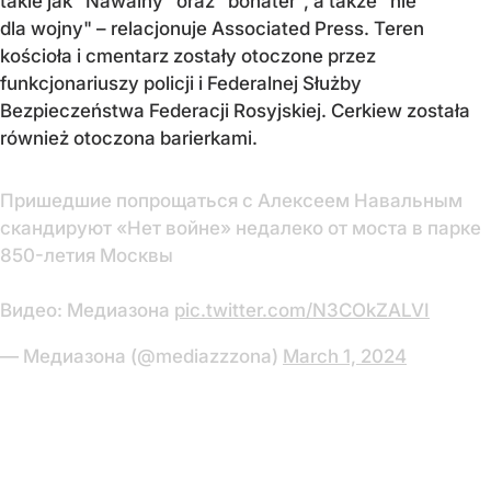
takie jak "Nawalny" oraz "bohater", a także "nie
dla wojny" – relacjonuje Associated Press. Teren
kościoła i cmentarz zostały otoczone przez
funkcjonariuszy policji i Federalnej Służby
Bezpieczeństwa Federacji Rosyjskiej. Cerkiew została
również otoczona barierkami.
Пришедшие попрощаться с Алексеем Навальным
скандируют «Нет войне» недалеко от моста в парке
850-летия Москвы
Видео: Медиазона
pic.twitter.com/N3COkZALVI
— Медиазона (@mediazzzona)
March 1, 2024