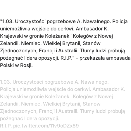
"1.03. Uroczystości pogrzebowe A. Nawalnego. Policja
uniemożliwia wejście do cerkwi. Ambasador K.
Krajewski w gronie Koleżanek i Kolegów z Nowej
Zelandii, Niemiec, Wielkiej Brytanii, Stanów
Zjednoczonych, Francji i Australii. Tłumy ludzi próbują
pożegnać lidera opozycji. R.I.P." – przekazała ambasada
Polski w Rosji.
1.03. Uroczystości pogrzebowe A. Nawalnego.
Policja uniemożliwia wejście do cerkwi. Ambasador K.
Krajewski w gronie Koleżanek i Kolegów z Nowej
Zelandii, Niemiec, Wielkiej Brytanii, Stanów
Zjednoczonych, Francji i Australii. Tłumy ludzi próbują
pożegnać lidera opozycji.
R.I.P.
pic.twitter.com/11v9oDZx89