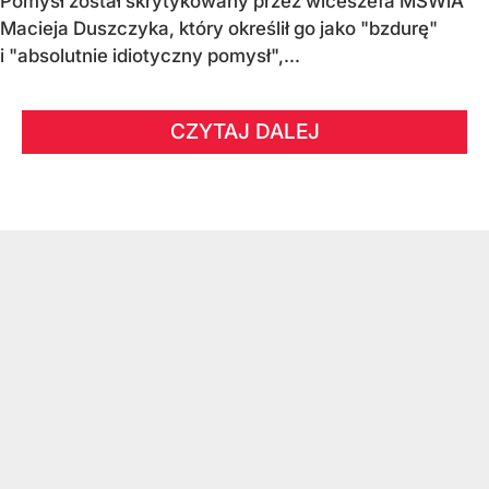
Pomysł został skrytykowany przez wiceszefa MSWiA
Macieja Duszczyka, który określił go jako "bzdurę"
i "absolutnie idiotyczny pomysł",...
CZYTAJ DALEJ