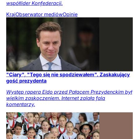
współlider Konfederacji.
Kraj
Obserwator mediów
Opinie
"Ciary", "Tego się nie spodziewałem". Zaskakujący
gość prezydenta
Występ rapera Eldo przed Pałacem Prezydenckim był
wielkim zaskoczeniem. Internet zalała fala
komentarzy.