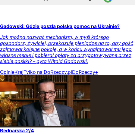
Gadowski: Gdzie poszła polska pomoc na Ukrainie?
Jak można nazwać mechanizm, w myśl którego
gospodarz, żywiciel, przekazuje pieniądze na to, aby gość
zajmował kolejne pokoje, a w końcu wynajmował mu jego
własne meble i pobierał opłaty za przygotowywane przez
siebie posiłki? – pyta Witold Gadowski.
Opinie
Kraj
Tylko na DoRzeczy.pl
DoRzeczy+
Bednarska 2/4