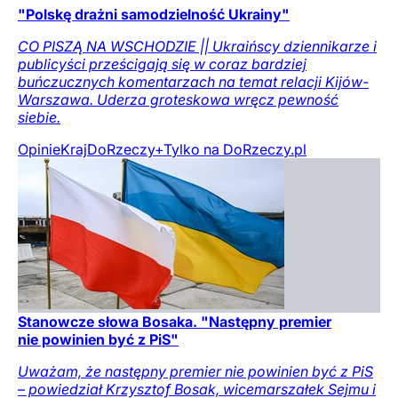
"Polskę drażni samodzielność Ukrainy"
CO PISZĄ NA WSCHODZIE || Ukraińscy dziennikarze i
publicyści prześcigają się w coraz bardziej
buńczucznych komentarzach na temat relacji Kijów-
Warszawa. Uderza groteskowa wręcz pewność
siebie.
Opinie
Kraj
DoRzeczy+
Tylko na DoRzeczy.pl
Stanowcze słowa Bosaka. "Następny premier
nie powinien być z PiS"
Uważam, że następny premier nie powinien być z PiS
– powiedział Krzysztof Bosak, wicemarszałek Sejmu i