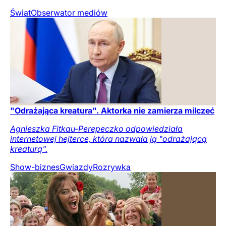
Świat
Obserwator mediów
"Odrażająca kreatura". Aktorka nie zamierza milczeć
Agnieszka Fitkau-Perepeczko odpowiedziała
internetowej hejterce, która nazwała ją "odrażającą
kreaturą".
Show-biznes
Gwiazdy
Rozrywka