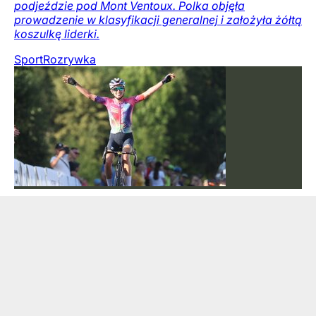
podjeździe pod Mont Ventoux. Polka objęła
prowadzenie w klasyfikacji generalnej i założyła żółtą
koszulkę liderki.
Sport
Rozrywka