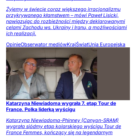
Żyjemy w świecie coraz większego irracjonalizmu
przykrywanego kłamstwem – mówi Paweł Lisicki,
nawiązując do rozbieżności między deklarowanymi
celami Zachodu ws. Ukrainy i Iranu, a możliwościami
ich realizacji.
Opinie
Obserwator mediów
Kraj
Świat
Unia Europejska
Katarzyna Niewiadoma wygrała 7. etap Tour de
France. Polka liderką wyścigu
Katarzyna Niewiadoma-Phinney (Canyon-SRAM)
wygrała siódmy etap kolarskiego wyścigu Tour de
France Femmes, kończący się na legendarnym