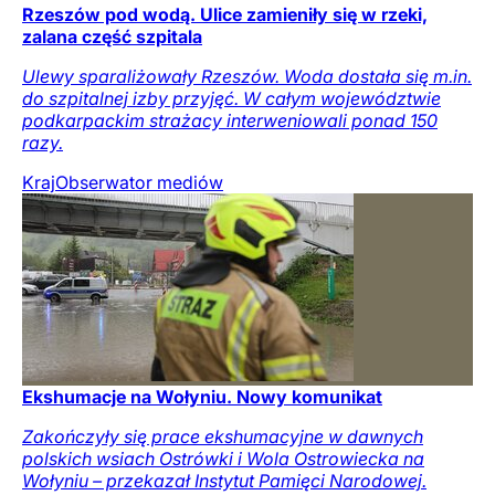
Rzeszów pod wodą. Ulice zamieniły się w rzeki,
zalana część szpitala
Ulewy sparaliżowały Rzeszów. Woda dostała się m.in.
do szpitalnej izby przyjęć. W całym województwie
podkarpackim strażacy interweniowali ponad 150
razy.
Kraj
Obserwator mediów
Ekshumacje na Wołyniu. Nowy komunikat
Zakończyły się prace ekshumacyjne w dawnych
polskich wsiach Ostrówki i Wola Ostrowiecka na
Wołyniu – przekazał Instytut Pamięci Narodowej.