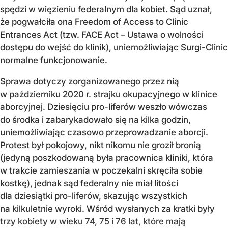
spędzi w więzieniu federalnym dla kobiet. Sąd uznał,
że pogwałciła ona Freedom of Access to Clinic
Entrances Act (tzw. FACE Act – Ustawa o wolności
dostępu do wejść do klinik), uniemożliwiając Surgi-Clinic
normalne funkcjonowanie.
Sprawa dotyczy zorganizowanego przez nią
w październiku 2020 r. strajku okupacyjnego w klinice
aborcyjnej. Dziesięciu pro-liferów weszło wówczas
do środka i zabarykadowało się na kilka godzin,
uniemożliwiając czasowo przeprowadzanie aborcji.
Protest był pokojowy, nikt nikomu nie groził bronią
(jedyną poszkodowaną była pracownica kliniki, która
w trakcie zamieszania w poczekalni skręciła sobie
kostkę), jednak sąd federalny nie miał litości
dla dziesiątki pro-liferów, skazując wszystkich
na kilkuletnie wyroki. Wśród wysłanych za kratki były
trzy kobiety w wieku 74, 75 i 76 lat, które mają