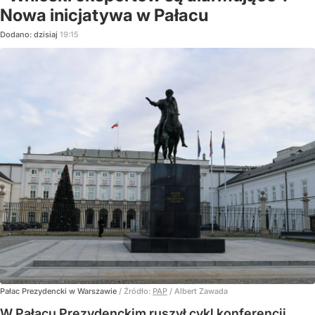
Nowa inicjatywa w Pałacu
Dodano:
dzisiaj
19:15
Pałac Prezydencki w Warszawie
/ Źródło:
PAP
/
Albert Zawada
W Pałacu Prezydenckim ruszył cykl konferencji