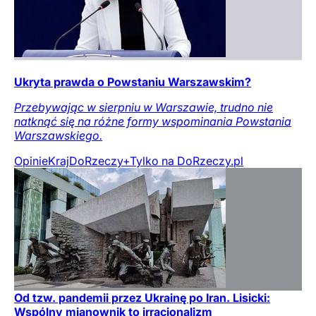
Ukryta prawda o Powstaniu Warszawskim?
Przebywając w sierpniu w Warszawie, trudno nie
natknąć się na różne formy wspominania Powstania
Warszawskiego.
Opinie
Kraj
DoRzeczy+
Tylko na DoRzeczy.pl
Od tzw. pandemii przez Ukrainę po Iran. Lisicki:
Wspólny mianownik to irracjonalizm