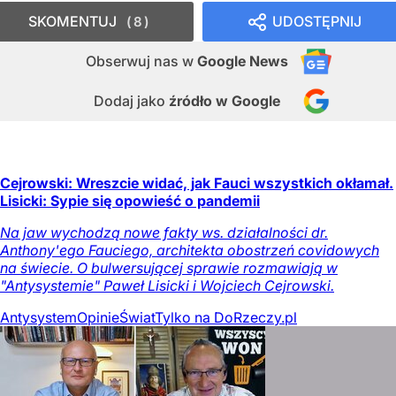
SKOMENTUJ
UDOSTĘPNIJ
8
Obserwuj nas
w
Google News
Dodaj jako
źródło w Google
Cejrowski: Wreszcie widać, jak Fauci wszystkich okłamał.
Lisicki: Sypie się opowieść o pandemii
Na jaw wychodzą nowe fakty ws. działalności dr.
Anthony'ego Fauciego, architekta obostrzeń covidowych
na świecie. O bulwersującej sprawie rozmawiają w
"Antysystemie" Paweł Lisicki i Wojciech Cejrowski.
Antysystem
Opinie
Świat
Tylko na DoRzeczy.pl