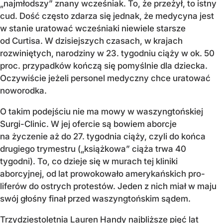
„najmłodszy” znany wcześniak. To, że przeżył, to istny
cud. Dość często zdarza się jednak, że medycyna jest
w stanie uratować wcześniaki niewiele starsze
od Curtisa. W dzisiejszych czasach, w krajach
rozwiniętych, narodziny w 23. tygodniu ciąży w ok. 50
proc. przypadków kończą się pomyślnie dla dziecka.
Oczywiście jeżeli personel medyczny chce uratować
noworodka.
O takim podejściu nie ma mowy w waszyngtońskiej
Surgi-Clinic. W jej ofercie są bowiem aborcje
na życzenie aż do 27. tygodnia ciąży, czyli do końca
drugiego trymestru („książkowa” ciąża trwa 40
tygodni). To, co dzieje się w murach tej kliniki
aborcyjnej, od lat prowokowało amerykańskich pro-
liferów do ostrych protestów. Jeden z nich miał w maju
swój głośny finał przed waszyngtońskim sądem.
Trzydziestoletnia Lauren Handy najbliższe pięć lat