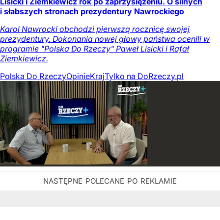
Lisicki i Ziemkiewicz rok po zaprzysiężeniu. O silnych
i słabszych stronach prezydentury Nawrockiego
Karol Nawrocki obchodzi pierwszą rocznicę swojej
prezydentury. Dokonania nowej głowy państwa ocenili w
programie "Polska Do Rzeczy" Paweł Lisicki i Rafał
Ziemkiewicz.
Polska Do Rzeczy
Opinie
Kraj
Tylko na DoRzeczy.pl