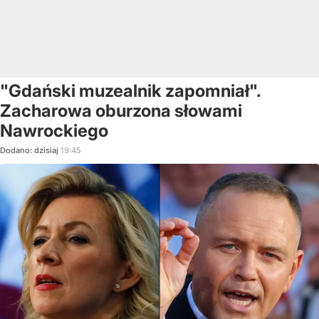
"Gdański muzealnik zapomniał".
Zacharowa oburzona słowami
Nawrockiego
Dodano:
dzisiaj
19:45