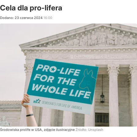
Cela dla pro-lifera
Dodano:
23
czerwca
2024
16:00
Środowiska prolife w USA, zdjęcie ilustracyjne
Źródło:
Unsplash