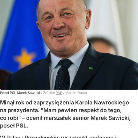
Poseł PSL Marek Sawicki
/ Źródło:
PAP
/
Marcin Obara
Minął rok od zaprzysiężenia Karola Nawrockiego
na prezydenta. "Mam pewien respekt do tego,
co robi" – ocenił marszałek senior Marek Sawicki,
poseł PSL.
W Pałacu Prezydenckim ruszył cykl konferencji