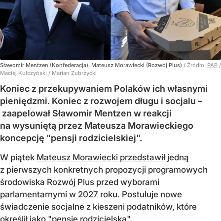
Sławomir Mentzen (Konfederacja), Mateusz Morawiecki (Rozwój Plus)
/ Źródło:
PAP
/
Maciej Kulczyński / Marian Zubrzycki
Koniec z przekupywaniem Polaków ich własnymi
pieniędzmi. Koniec z rozwojem długu i socjalu –
zaapelował Sławomir Mentzen w reakcji
na wysuniętą przez Mateusza Morawieckiego
koncepcję "pensji rodzicielskiej".
W piątek
Mateusz Morawiecki przedstawił
jedną
z pierwszych konkretnych propozycji programowych
środowiska Rozwój Plus przed wyborami
parlamentarnymi w 2027 roku. Postuluje nowe
świadczenie socjalne z kieszeni podatników, które
określił jako "pensję rodzicielską".