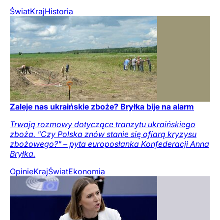
Świat
Kraj
Historia
Zaleje nas ukraińskie zboże? Bryłka bije na alarm
Trwają rozmowy dotyczące tranzytu ukraińskiego
zboża. "Czy Polska znów stanie się ofiarą kryzysu
zbożowego?" – pyta europosłanka Konfederacji Anna
Bryłka.
Opinie
Kraj
Świat
Ekonomia