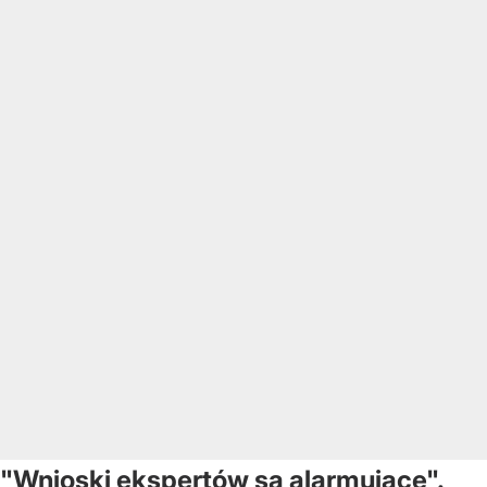
"Wnioski ekspertów są alarmujące".