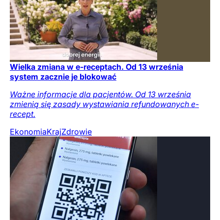
Wielka zmiana w e-receptach. Od 13 września
system zacznie je blokować
Ważne informacje dla pacjentów. Od 13 września
zmienią się zasady wystawiania refundowanych e-
recept.
Ekonomia
Kraj
Zdrowie