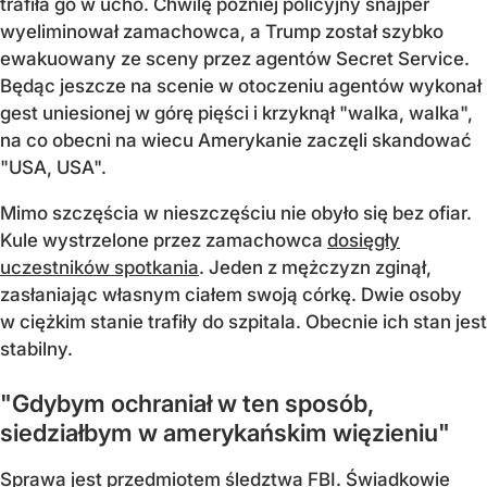
trafiła go w ucho. Chwilę później policyjny snajper
wyeliminował zamachowca, a Trump został szybko
ewakuowany ze sceny przez agentów Secret Service.
Będąc jeszcze na scenie w otoczeniu agentów wykonał
gest uniesionej w górę pięści i krzyknął "walka, walka",
na co obecni na wiecu Amerykanie zaczęli skandować
"USA, USA".
Mimo szczęścia w nieszczęściu nie obyło się bez ofiar.
Kule wystrzelone przez zamachowca
dosięgły
uczestników spotkania
. Jeden z mężczyzn zginął,
zasłaniając własnym ciałem swoją córkę. Dwie osoby
w ciężkim stanie trafiły do szpitala. Obecnie ich stan jest
stabilny.
"Gdybym ochraniał w ten sposób,
siedziałbym w amerykańskim więzieniu"
Sprawa jest przedmiotem śledztwa FBI. Świadkowie