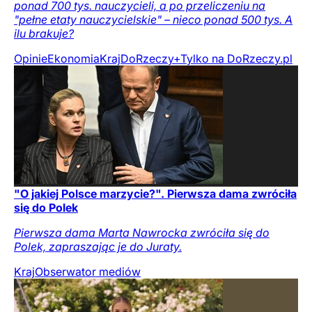
ponad 700 tys. nauczycieli, a po przeliczeniu na
"pełne etaty nauczycielskie" – nieco ponad 500 tys. A
ilu brakuje?
Opinie
Ekonomia
Kraj
DoRzeczy+
Tylko na DoRzeczy.pl
"O jakiej Polsce marzycie?". Pierwsza dama zwróciła
się do Polek
Pierwsza dama Marta Nawrocka zwróciła się do
Polek, zapraszając je do Juraty.
Kraj
Obserwator mediów