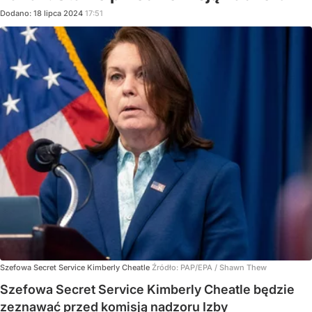
Dodano:
18
lipca
2024
17:51
Szefowa Secret Service Kimberly Cheatle
Źródło:
PAP/EPA
/
Shawn Thew
Szefowa Secret Service Kimberly Cheatle będzie
zeznawać przed komisją nadzoru Izby