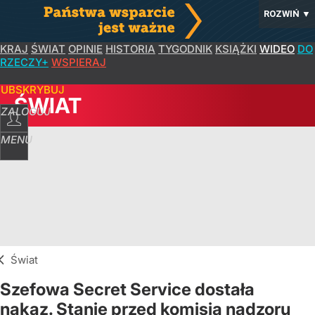
ROZWIŃ
▼
KRAJ
ŚWIAT
OPINIE
HISTORIA
TYGODNIK
KSIĄŻKI
WIDEO
DO
RZECZY+
WSPIERAJ
SUBSKRYBUJ
ŚWIAT
ZALOGUJ
MENU
Świat
Szefowa Secret Service dostała
nakaz. Stanie przed komisją nadzoru