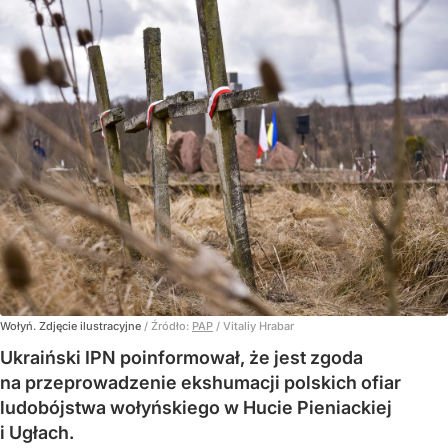
Wołyń. Zdjęcie ilustracyjne
/ Źródło:
PAP
/
Vitaliy Hrabar
Ukraiński IPN poinformował, że jest zgoda
na przeprowadzenie ekshumacji polskich ofiar
ludobójstwa wołyńskiego w Hucie Pieniackiej
i Ugłach.