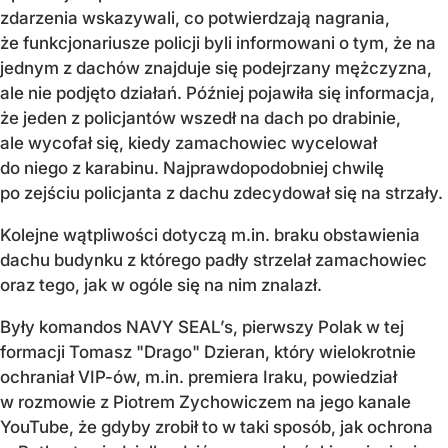
zdarzenia wskazywali, co potwierdzają nagrania,
że funkcjonariusze policji byli informowani o tym, że na
jednym z dachów znajduje się podejrzany mężczyzna,
ale nie podjęto działań. Później pojawiła się informacja,
że jeden z policjantów wszedł na dach po drabinie,
ale wycofał się, kiedy zamachowiec wycelował
do niego z karabinu. Najprawdopodobniej chwilę
po zejściu policjanta z dachu zdecydował się na strzały.
Kolejne wątpliwości dotyczą m.in. braku obstawienia
dachu budynku z którego padły strzelał zamachowiec
oraz tego, jak w ogóle się na nim znalazł.
Były komandos NAVY SEAL’s, pierwszy Polak w tej
formacji Tomasz "Drago" Dzieran, który wielokrotnie
ochraniał VIP-ów, m.in. premiera Iraku, powiedział
w rozmowie z Piotrem Zychowiczem na jego kanale
YouTube, że gdyby zrobił to w taki sposób, jak ochrona