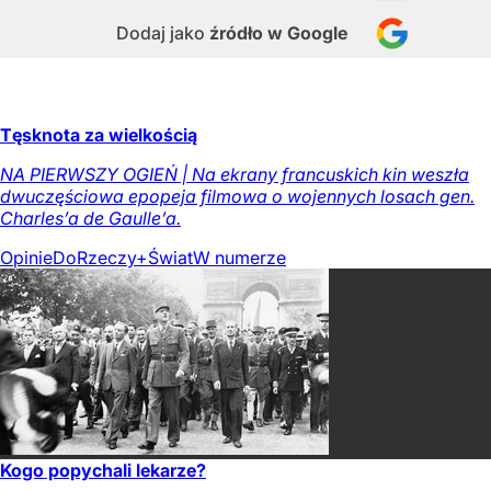
Dodaj jako
źródło w Google
Tęsknota za wielkością
NA PIERWSZY OGIEŃ | Na ekrany francuskich kin weszła
dwuczęściowa epopeja filmowa o wojennych losach gen.
Charles’a de Gaulle’a.
Opinie
DoRzeczy+
Świat
W numerze
Kogo popychali lekarze?