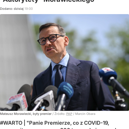
Dodano:
dzisiaj
19:00
Mateusz Morawiecki, były premier
/ Źródło:
PAP
/
Marcin Obara
#WARTO | "Panie Premierze, co z COVID-19,