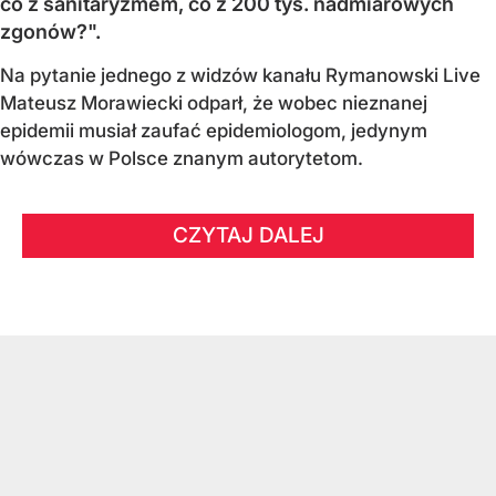
co z sanitaryzmem, co z 200 tys. nadmiarowych
zgonów?".
Na pytanie jednego z widzów kanału Rymanowski Live
Mateusz Morawiecki odparł, że wobec nieznanej
epidemii musiał zaufać epidemiologom, jedynym
wówczas w Polsce znanym autorytetom.
CZYTAJ DALEJ