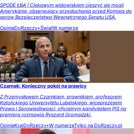
SPODE ŁBA | Ciekawym widowiskiem cieszyć się mogli
Amerykanie, obserwujący przesłuchania przed Komisją do
spraw Bezpieczeństwa Wewnętrznego Senatu USA.
Opinie
DoRzeczy+
Świat
W numerze
Czarnek: Konieczny pokój na prawicy
Z Przemysławem Czarnkiem, prawnikiem, profesorem
Katolickiego Uniwersytetu Lubelskiego, wiceprezesem
Prawa i Sprawiedliwości, oficjalnym kandydatem PiS na
premiera rozmawia Ryszard Gromadzki.
Opinie
Kraj
DoRzeczy+
W numerze
Tylko na DoRzeczy.pl