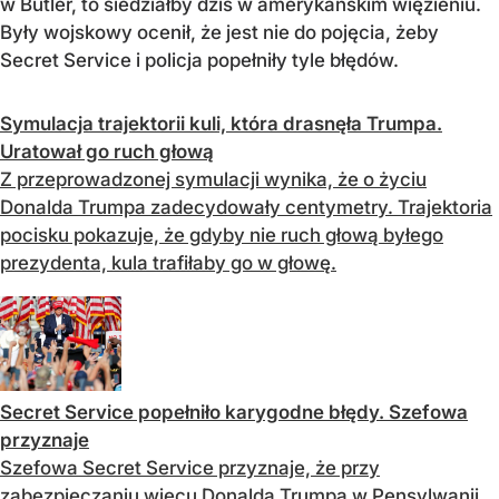
w Butler, to siedziałby dziś w amerykańskim więzieniu.
Były wojskowy ocenił, że jest nie do pojęcia, żeby
Secret Service i policja popełniły tyle błędów.
Symulacja trajektorii kuli, która drasnęła Trumpa.
Uratował go ruch głową
Z przeprowadzonej symulacji wynika, że o życiu
Donalda Trumpa zadecydowały centymetry. Trajektoria
pocisku pokazuje, że gdyby nie ruch głową byłego
prezydenta, kula trafiłaby go w głowę.
Secret Service popełniło karygodne błędy. Szefowa
przyznaje
Szefowa Secret Service przyznaje, że przy
zabezpieczaniu wiecu Donalda Trumpa w Pensylwanii