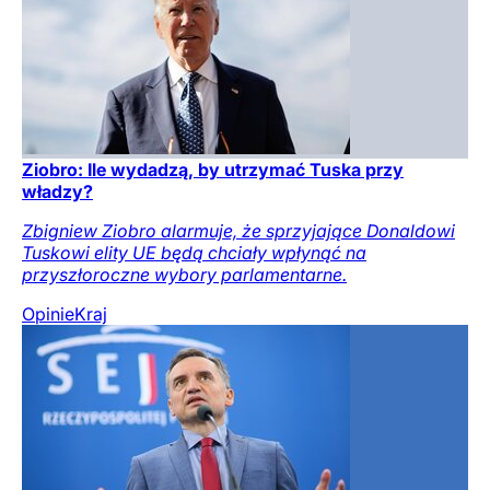
Ziobro: Ile wydadzą, by utrzymać Tuska przy
władzy?
Zbigniew Ziobro alarmuje, że sprzyjające Donaldowi
Tuskowi elity UE będą chciały wpłynąć na
przyszłoroczne wybory parlamentarne.
Opinie
Kraj