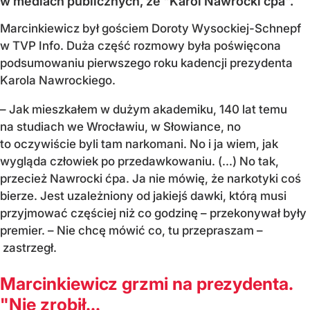
w mediach publicznych, że "Karol Nawrocki ćpa".
Marcinkiewicz był gościem Doroty Wysockiej-Schnepf
w TVP Info. Duża część rozmowy była poświęcona
podsumowaniu pierwszego roku kadencji prezydenta
Karola Nawrockiego.
– Jak mieszkałem w dużym akademiku, 140 lat temu
na studiach we Wrocławiu, w Słowiance, no
to oczywiście byli tam narkomani. No i ja wiem, jak
wygląda człowiek po przedawkowaniu. (...) No tak,
przecież Nawrocki ćpa. Ja nie mówię, że narkotyki coś
bierze. Jest uzależniony od jakiejś dawki, którą musi
przyjmować częściej niż co godzinę – przekonywał były
premier. – Nie chcę mówić co, tu przepraszam –
zastrzegł.
Marcinkiewicz grzmi na prezydenta.
"Nie zrobił...