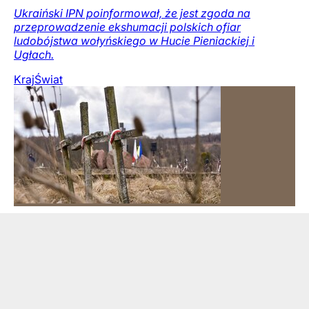
Ukraiński IPN poinformował, że jest zgoda na
przeprowadzenie ekshumacji polskich ofiar
ludobójstwa wołyńskiego w Hucie Pieniackiej i
Ugłach.
Kraj
Świat