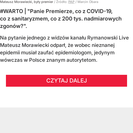
Mateusz Morawiecki, były premier
/ Źródło:
PAP
/
Marcin Obara
#WARTO | "Panie Premierze, co z COVID-19,
co z sanitaryzmem, co z 200 tys. nadmiarowych
zgonów?".
Na pytanie jednego z widzów kanału Rymanowski Live
Mateusz Morawiecki odparł, że wobec nieznanej
epidemii musiał zaufać epidemiologom, jedynym
wówczas w Polsce znanym autorytetom.
CZYTAJ DALEJ