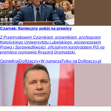
Czarnek: Konieczny pokój na prawicy
Z Przemysławem Czarnkiem, prawnikiem, profesorem
Katolickiego Uniwersytetu Lubelskiego, wiceprezesem
Prawa i Sprawiedliwości, oficjalnym kandydatem PiS na
premiera rozmawia Ryszard Gromadzki.
Opinie
Kraj
DoRzeczy+
W numerze
Tylko na DoRzeczy.pl