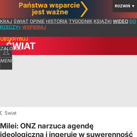
ROZWIŃ
▼
KRAJ
ŚWIAT
OPINIE
HISTORIA
TYGODNIK
KSIĄŻKI
WIDEO
DO
RZECZY+
WSPIERAJ
SUBSKRYBUJ
ŚWIAT
ZALOGUJ
MENU
Świat
Milei: ONZ narzuca agendę
ideologiczną i ingeruje w suwerenność