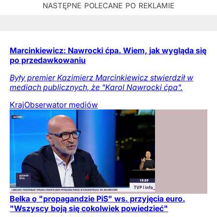
Marcinkiewicz: Nawrocki ćpa. Wiem, jak wygląda się
po przedawkowaniu
Były premier Kazimierz Marcinkiewicz stwierdził w
mediach publicznych, że "Karol Nawrocki ćpa".
Kraj
Obserwator mediów
Belka o "propagandzie PiS" ws. przyjęcia euro.
"Wszyscy boją się cokolwiek powiedzieć"