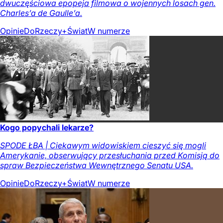
dwuczęściowa epopeja filmowa o wojennych losach gen.
Charles’a de Gaulle’a.
Opinie
DoRzeczy+
Świat
W numerze
Kogo popychali lekarze?
SPODE ŁBA | Ciekawym widowiskiem cieszyć się mogli
Amerykanie, obserwujący przesłuchania przed Komisją do
spraw Bezpieczeństwa Wewnętrznego Senatu USA.
Opinie
DoRzeczy+
Świat
W numerze