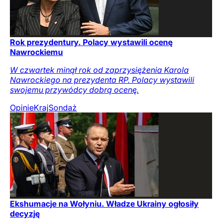
Rok prezydentury. Polacy wystawili ocenę
Nawrockiemu
W czwartek minął rok od zaprzysiężenia Karola
Nawrockiego na prezydenta RP. Polacy wystawili
swojemu przywódcy dobrą ocenę.
Opinie
Kraj
Sondaż
Ekshumacje na Wołyniu. Władze Ukrainy ogłosiły
decyzję