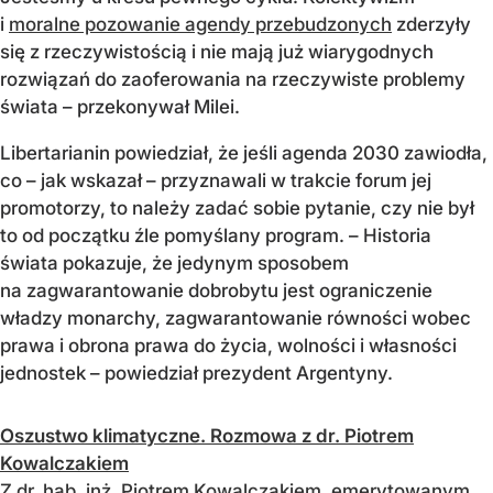
i
moralne pozowanie agendy przebudzonych
zderzyły
się z rzeczywistością i nie mają już wiarygodnych
rozwiązań do zaoferowania na rzeczywiste problemy
świata – przekonywał Milei.
Libertarianin powiedział, że jeśli agenda 2030 zawiodła,
co – jak wskazał – przyznawali w trakcie forum jej
promotorzy, to należy zadać sobie pytanie, czy nie był
to od początku źle pomyślany program. – Historia
świata pokazuje, że jedynym sposobem
na zagwarantowanie dobrobytu jest ograniczenie
władzy monarchy, zagwarantowanie równości wobec
prawa i obrona prawa do życia, wolności i własności
jednostek – powiedział prezydent Argentyny.
Oszustwo klimatyczne. Rozmowa z dr. Piotrem
Kowalczakiem
Z dr. hab. inż. Piotrem Kowalczakiem, emerytowanym