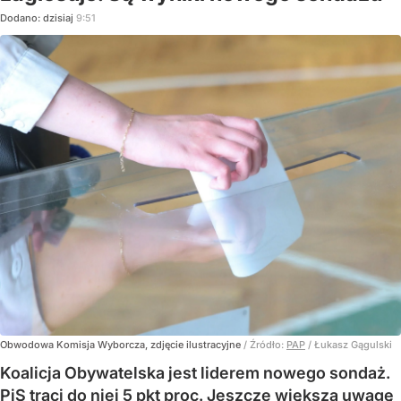
Dodano:
dzisiaj
9:51
Obwodowa Komisja Wyborcza, zdjęcie ilustracyjne
/ Źródło:
PAP
/
Łukasz Gągulski
Koalicja Obywatelska jest liderem nowego sondaż.
PiS traci do niej 5 pkt proc. Jeszcze większą uwagę