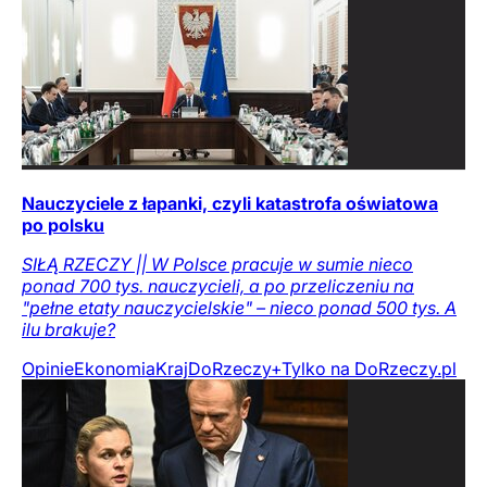
Nauczyciele z łapanki, czyli katastrofa oświatowa
po polsku
SIŁĄ RZECZY || W Polsce pracuje w sumie nieco
ponad 700 tys. nauczycieli, a po przeliczeniu na
"pełne etaty nauczycielskie" – nieco ponad 500 tys. A
ilu brakuje?
Opinie
Ekonomia
Kraj
DoRzeczy+
Tylko na DoRzeczy.pl