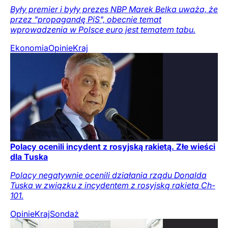
Były premier i były prezes NBP Marek Belka uważa, że
przez "propagandę PiS", obecnie temat
wprowadzenia w Polsce euro jest tematem tabu.
Ekonomia
Opinie
Kraj
Polacy ocenili incydent z rosyjską rakietą. Złe wieści
dla Tuska
Polacy negatywnie ocenili działania rządu Donalda
Tuska w związku z incydentem z rosyjską rakieta Ch-
101.
Opinie
Kraj
Sondaż