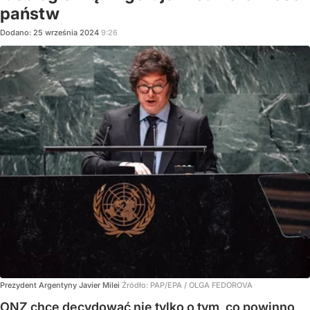
państw
Dodano:
25
września
2024
9:26
Prezydent Argentyny Javier Milei
Źródło:
PAP/EPA
/
OLGA FEDOROVA
ONZ chce decydować nie tylko o tym, co powinno