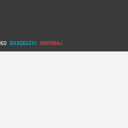
owa po polsku
DEO
DO RZECZY+
WSPIERAJ
w w końcu spadną?