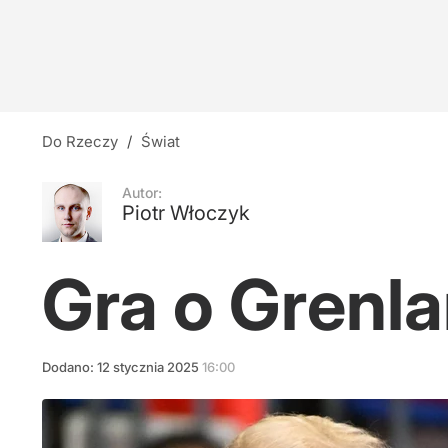
"Nie sądzisz, że nas podp***ala?" Ujawniono a
1
Nowe decyzje prezydenta ws. ustaw. Jedna tra
Do Rzeczy
/
Świat
1
Autor:
Piotr Włoczyk
Premiera "Antysystemu" Cejrowskiego i Lisick
Gra o Grenla
1
Dodano:
12
stycznia
2025
16:00