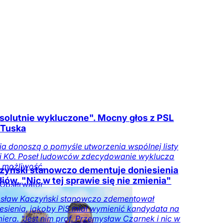
solutnie wykluczone". Mocny głos z PSL
 Tuska
a donoszą o pomyśle utworzenia wspólnej listy
i KO. Poseł ludowców zdecydowanie wyklucza
 możliwość.
zyński stanowczo dementuje doniesienia
iów. "Nic w tej sprawie się nie zmienia"
Obserwator
iów
osław Kaczyński stanowczo zdementował
esienia, jakoby PiS miał wymienić kandydata na
iera. "Jest nim prof. Przemysław Czarnek i nic w