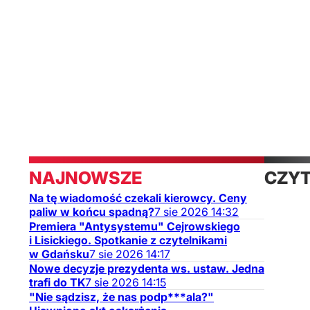
NAJNOWSZE
CZY
Na tę wiadomość czekali kierowcy. Ceny
TAK
paliw w końcu spadną?
7
sie
2026
14:32
Premiera "Antysystemu" Cejrowskiego
i Lisickiego. Spotkanie z czytelnikami
w Gdańsku
7
sie
2026
14:17
Nowe decyzje prezydenta ws. ustaw. Jedna
trafi do TK
7
sie
2026
14:15
"Nie sądzisz, że nas podp***ala?"