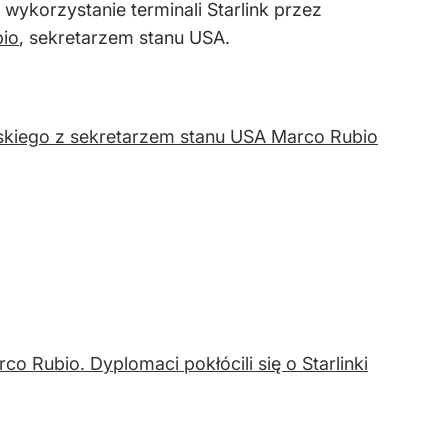
wykorzystanie terminali Starlink przez
bio
, sekretarzem stanu USA.
skiego z sekretarzem stanu USA Marco Rubio
o Rubio. Dyplomaci pokłócili się o Starlinki