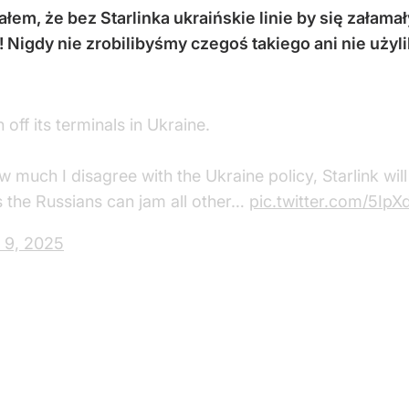
ałem, że bez Starlinka ukraińskie linie by się zała
! Nigdy nie zrobilibyśmy czegoś takiego ani nie użyl
off its terminals in Ukraine.
much I disagree with the Ukraine policy, Starlink will n
as the Russians can jam all other…
pic.twitter.com/5IpX
 9, 2025