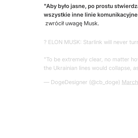
"Aby było jasne, po prostu stwierdz
wszystkie inne linie komunikacyjne
zwrócił uwagę Musk.
? ELON MUSK: Starlink will never turn 
"To be extremely clear, no matter how 
the Ukrainian lines would collapse, 
— DogeDesigner (@cb_doge)
March