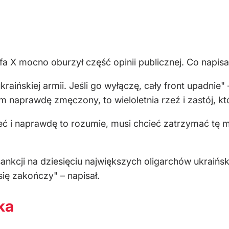
a X mocno oburzył część opinii publicznej. Co napis
raińskiej armii. Jeśli go wyłączę, cały front upadnie" 
m naprawdę zmęczony, to wieloletnia rzeź i zastój, kt
ć i naprawdę to rozumie, musi chcieć zatrzymać tę m
nkcji na dziesięciu największych oligarchów ukraińsk
ię zakończy" – napisał.
ka