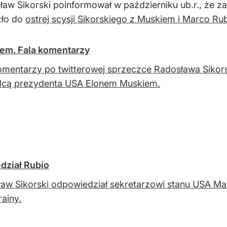
aw Sikorski poinformował w październiku ub.r., że za 
zło do
ostrej scysji Sikorskiego z Muskiem i Marco Ru
iem. Fala komentarzy
omentarzy po twitterowej sprzeczce Radosława Sikor
dcą prezydenta USA Elonem Muskiem.
dział Rubio
aw Sikorski odpowiedział sekretarzowi stanu USA Marc
rainy.