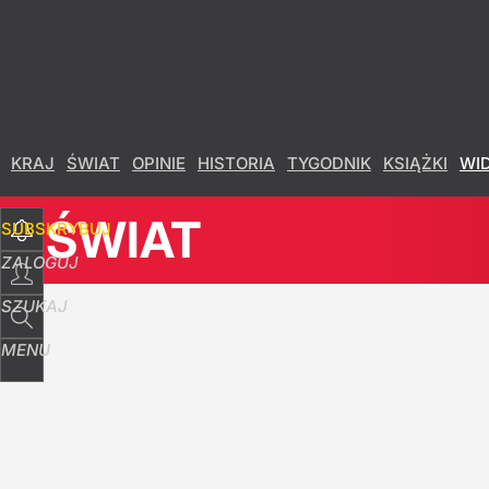
Udostępnij
4
Skomentuj
KRAJ
ŚWIAT
OPINIE
HISTORIA
TYGODNIK
KSIĄŻKI
WI
ŚWIAT
SUBSKRYBUJ
ZALOGUJ
SZUKAJ
MENU