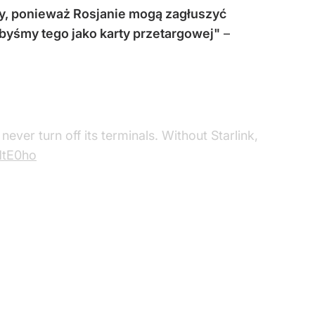
mały, ponieważ Rosjanie mogą zagłuszyć
ibyśmy tego jako karty przetargowej"
–
ever turn off its terminals. Without Starlink,
dtE0ho