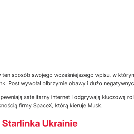
en sposób swojego wcześniejszego wpisu, w którym st
link. Post wywołał olbrzymie obawy i dużo negatywny
pewniają satelitarny internet i odgrywają kluczową r
snością firmy SpaceX, którą kieruje Musk.
Starlinka Ukrainie