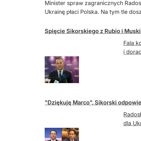
Minister spraw zagranicznych Radosł
Ukrainę płaci Polska. Na tym tle dos
Spięcie Sikorskiego z Rubio i Musk
Fala k
i dora
"Dziękuję Marco". Sikorski odpowie
Radosł
dla Uk