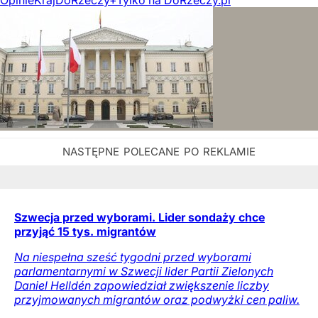
Szwecja przed wyborami. Lider sondaży chce
przyjąć 15 tys. migrantów
Na niespełna sześć tygodni przed wyborami
parlamentarnymi w Szwecji lider Partii Zielonych
Daniel Helldén zapowiedział zwiększenie liczby
przyjmowanych migrantów oraz podwyżki cen paliw.