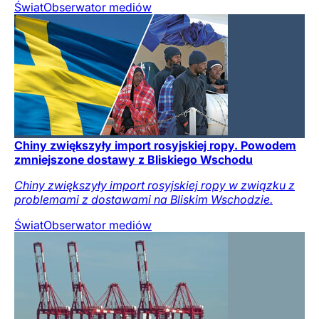
Świat
Obserwator mediów
Chiny zwiększyły import rosyjskiej ropy. Powodem
zmniejszone dostawy z Bliskiego Wschodu
Chiny zwiększyły import rosyjskiej ropy w związku z
problemami z dostawami na Bliskim Wschodzie.
Świat
Obserwator mediów