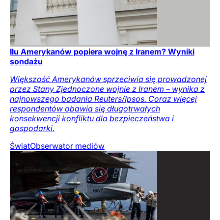
Ilu Amerykanów popiera wojnę z Iranem? Wyniki
sondażu
Większość Amerykanów sprzeciwia się prowadzonej
przez Stany Zjednoczone wojnie z Iranem – wynika z
najnowszego badania Reuters/Ipsos. Coraz więcej
respondentów obawia się długotrwałych
konsekwencji konfliktu dla bezpieczeństwa i
gospodarki.
Świat
Obserwator mediów