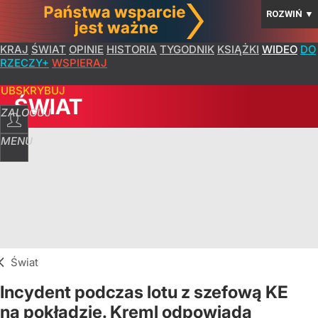
ROZWIŃ
▼
KRAJ
ŚWIAT
OPINIE
HISTORIA
TYGODNIK
KSIĄŻKI
WIDEO
DO
RZECZY+
WSPIERAJ
SUBSKRYBUJ
ŚWIAT
ZALOGUJ
MENU
Świat
Incydent podczas lotu z szefową KE
na pokładzie. Kreml odpowiada