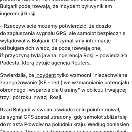
Bułgarii podejrzewają, że incydent był wynikiem
ingerencji Rosji.
– Rzeczywiście możemy potwierdzić, że doszło
do zagłuszania sygnału GPS, ale samolot bezpiecznie
wylądował w Bułgarii. Otrzymaliśmy informację
od bułgarskich władz, że podejrzewają one,
iż przyczyną była jawna ingerencja Rosji – powiedziała
Podesta, którą cytuje agencja Reuters.
Stwierdziła, że
incydent
tylko wzmocni "niezachwiane
zaangażowanie (KE – red.) we wzmacnianie potencjału
obronnego i wsparcia dla Ukrainy" w obliczu trwającej
trzy i pół roku inwazji Rosji.
Rząd Bułgarii w swoim oświadczeniu poinformował,
że sygnał GPS został utracony, gdy samolot zbliżał się
do miasta Płowdiw na południu kraju. Według doniesień
"Financial Times" system nawigacyjny maszyny uległ