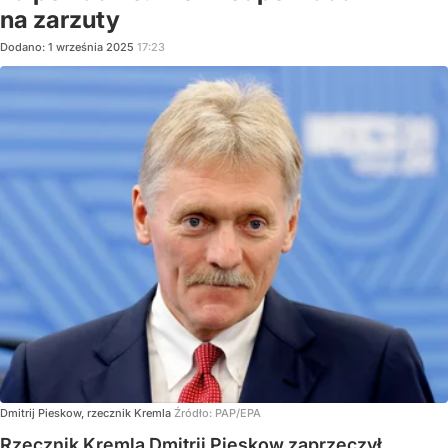
na zarzuty
Dodano:
1
września
2025
17:23
Dmitrij Pieskow, rzecznik Kremla
Źródło:
PAP/EPA
Rzecznik Kremla Dmitrij Pieskow zaprzeczył