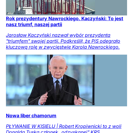
Rok prezydentury Nawrockiego. Kaczyński: To jest
nasz triumf, naszej partii
Jarosław Kaczyński nazwał wybór prezydenta
"triumfem" swojej partii. Podkreślił, że PiS odegrało
kluczową rolę w zwycięstwie Karola Nawrockiego.
Nowa liber chamorum
PŁYWANIE W KISIELU | Robert Kropiwnicki to z woli
Donalda Tuska członek „odzyskanej” KRS.