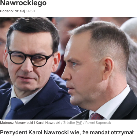
Nawrockiego
Dodano:
dzisiaj
14:50
Mateusz Morawiecki i Karol Nawrocki
/ Źródło:
PAP
/
Paweł Supernak
Prezydent Karol Nawrocki wie, że mandat otrzymał