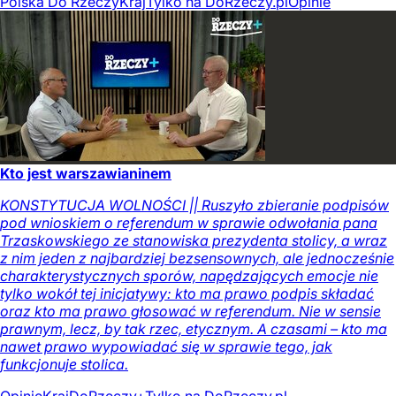
Polska Do Rzeczy
Kraj
Tylko na DoRzeczy.pl
Opinie
Kto jest warszawianinem
KONSTYTUCJA WOLNOŚCI || Ruszyło zbieranie podpisów
pod wnioskiem o referendum w sprawie odwołania pana
Trzaskowskiego ze stanowiska prezydenta stolicy, a wraz
z nim jeden z najbardziej bezsensownych, ale jednocześnie
charakterystycznych sporów, napędzających emocje nie
tylko wokół tej inicjatywy: kto ma prawo podpis składać
oraz kto ma prawo głosować w referendum. Nie w sensie
prawnym, lecz, by tak rzec, etycznym. A czasami – kto ma
nawet prawo wypowiadać się w sprawie tego, jak
funkcjonuje stolica.
Opinie
Kraj
DoRzeczy+
Tylko na DoRzeczy.pl