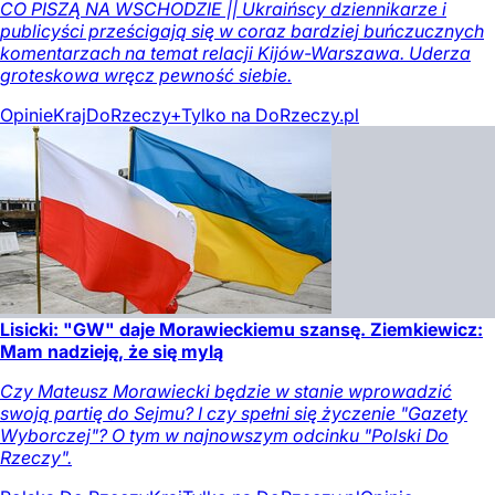
CO PISZĄ NA WSCHODZIE || Ukraińscy dziennikarze i
publicyści prześcigają się w coraz bardziej buńczucznych
komentarzach na temat relacji Kijów-Warszawa. Uderza
groteskowa wręcz pewność siebie.
Opinie
Kraj
DoRzeczy+
Tylko na DoRzeczy.pl
Lisicki: "GW" daje Morawieckiemu szansę. Ziemkiewicz:
Mam nadzieję, że się mylą
Czy Mateusz Morawiecki będzie w stanie wprowadzić
swoją partię do Sejmu? I czy spełni się życzenie "Gazety
Wyborczej"? O tym w najnowszym odcinku "Polski Do
Rzeczy".