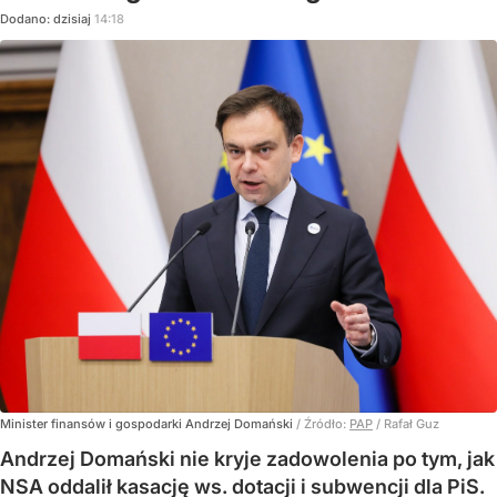
Dodano:
dzisiaj
14:18
Minister finansów i gospodarki Andrzej Domański
/ Źródło:
PAP
/
Rafał Guz
Andrzej Domański nie kryje zadowolenia po tym, jak
NSA oddalił kasację ws. dotacji i subwencji dla PiS.