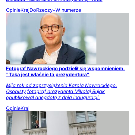
Opinie
Kraj
DoRzeczy+
W numerze
Fotograf Nawrockiego podzielił się wspomnieniem.
"Taka jest właśnie ta prezydentura"
Mija rok od zaprzysiężenia Karola Nawrockiego.
Osobisty fotograf prezydenta Mikołaj Bujak
opublikował anegdotę z dnia inauguracji.
Opinie
Kraj