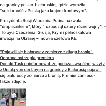
na granicy polsko-białoruskiej, gdzie wyraziła
"solidarność z Polską jako krajem frontowym".
Prezydenta Rosji Władimira Putina nazwała
"drapieżnikiem", który "rozpoczął cztery różne wojny". –
To była Czeczenia, Gruzja, Krym i pełnoskalowa
inwazja na Ukrainę – mówiła szefowa KE.
"Pojawili się białoruscy żołnierze z długą bronią".
Ochrona ostrzegła premiera
Donald Tusk poinformował, że podczas wspólnej wizyty
z Ursulą von der Leyen na granicy z Białorusią pojawili
się białoruscy żołnierze z bronią. Premier zamieścił
także zdjęcie.