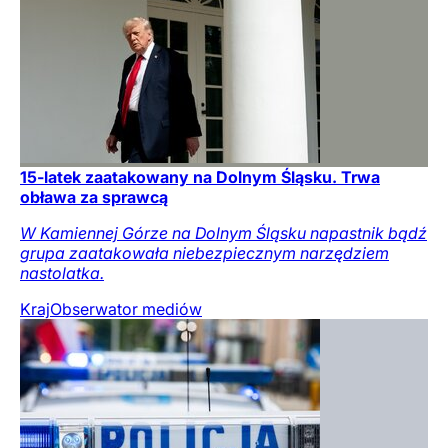
15-latek zaatakowany na Dolnym Śląsku. Trwa
obława za sprawcą
W Kamiennej Górze na Dolnym Śląsku napastnik bądź
grupa zaatakowała niebezpiecznym narzędziem
nastolatka.
Kraj
Obserwator mediów