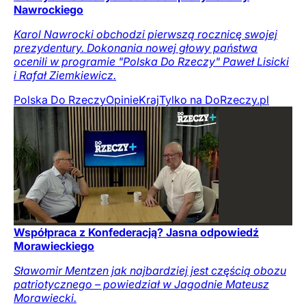
Nawrockiego
Karol Nawrocki obchodzi pierwszą rocznicę swojej
prezydentury. Dokonania nowej głowy państwa
ocenili w programie "Polska Do Rzeczy" Paweł Lisicki
i Rafał Ziemkiewicz.
Polska Do Rzeczy
Opinie
Kraj
Tylko na DoRzeczy.pl
Współpraca z Konfederacją? Jasna odpowiedź
Morawieckiego
Sławomir Mentzen jak najbardziej jest częścią obozu
patriotycznego – powiedział w Jagodnie Mateusz
Morawiecki.