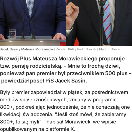
Jacek Sasin / Mateusz Morawiecki
/ Źródło:
PAP
/
Piotr Nowak / Marcin Obara
Rozwój Plus Mateusza Morawieckiego proponuje
tzw. pensję rodzicielską. – Mnie to trochę dziwi,
ponieważ pan premier był przeciwnikiem 500 plus –
powiedział poseł PiS Jacek Sasin.
Były premier zapowiedział w piątek, za pośrednictwem
mediów społecznościowych, zmiany w programie
800+, podkreślając jednocześnie, że nie oznaczają one
likwidacji świadczenia. "Jeśli ktoś mówi, że zabieramy
800+, to się myli" – napisał Morawiecki we wpisie
opublikowanym na platformie X.