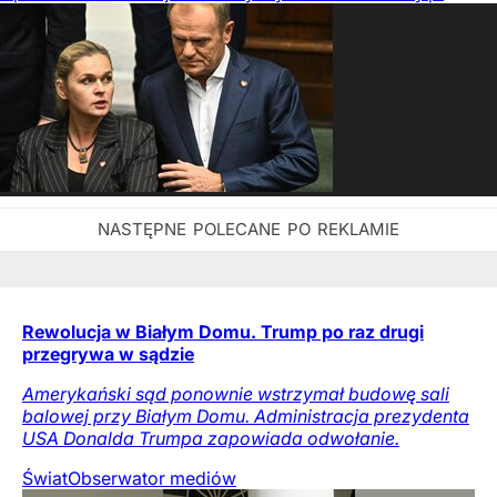
Rewolucja w Białym Domu. Trump po raz drugi
przegrywa w sądzie
Amerykański sąd ponownie wstrzymał budowę sali
balowej przy Białym Domu. Administracja prezydenta
USA Donalda Trumpa zapowiada odwołanie.
Świat
Obserwator mediów