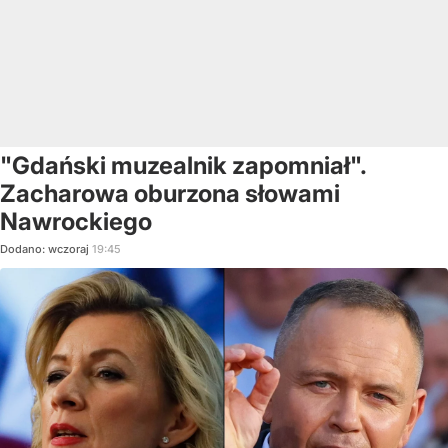
"Gdański muzealnik zapomniał".
Zacharowa oburzona słowami
Nawrockiego
Dodano:
wczoraj
19:45