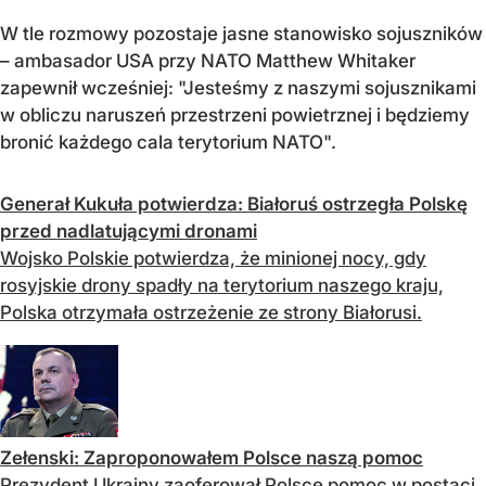
W tle rozmowy pozostaje jasne stanowisko sojuszników
– ambasador USA przy NATO Matthew Whitaker
zapewnił wcześniej: "Jesteśmy z naszymi sojusznikami
w obliczu naruszeń przestrzeni powietrznej i będziemy
bronić każdego cala terytorium NATO".
Generał Kukuła potwierdza: Białoruś ostrzegła Polskę
przed nadlatującymi dronami
Wojsko Polskie potwierdza, że minionej nocy, gdy
rosyjskie drony spadły na terytorium naszego kraju,
Polska otrzymała ostrzeżenie ze strony Białorusi.
Zełenski: Zaproponowałem Polsce naszą pomoc
Prezydent Ukrainy zaoferował Polsce pomoc w postaci