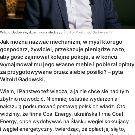
Witold Gadowski, dziennikarz śledczy
/ Źródło:
YouTube
/
GadowskiTV
Jak można nazwać mechanizm, w myśl którego
gospodarz, żywiciel, przekazuje pieniądze na to,
aby gość zajmował kolejne pokoje, a w końcu
wynajmował mu jego własne meble i pobierał opłaty
za przygotowywane przez siebie posiłki? – pyta
Witold Gadowski.
Wiem, i Państwo też wiedzą, a ja nie chcę się nad tym
zbytnio rozwodzić. Niemniej ostatnie wydarzenia
nakazują podsumować postawę polskich władz. Oto
widzimy, że firma Coal Energy, ukraińska firma Coal
Energy, chce wydobywać na Śląsku węgiel koksujący
i węgiel energetyczny, twierdząc, że opłaci jej się to,