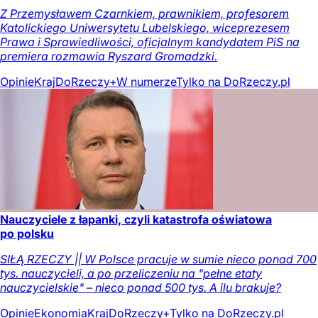
Z Przemysławem Czarnkiem, prawnikiem, profesorem
Katolickiego Uniwersytetu Lubelskiego, wiceprezesem
Prawa i Sprawiedliwości, oficjalnym kandydatem PiS na
premiera rozmawia Ryszard Gromadzki.
Opinie
Kraj
DoRzeczy+
W numerze
Tylko na DoRzeczy.pl
Nauczyciele z łapanki, czyli katastrofa oświatowa
po polsku
SIŁĄ RZECZY || W Polsce pracuje w sumie nieco ponad 700
tys. nauczycieli, a po przeliczeniu na "pełne etaty
nauczycielskie" – nieco ponad 500 tys. A ilu brakuje?
Opinie
Ekonomia
Kraj
DoRzeczy+
Tylko na DoRzeczy.pl