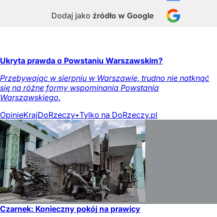
Dodaj jako
źródło w Google
Ukryta prawda o Powstaniu Warszawskim?
Przebywając w sierpniu w Warszawie, trudno nie natknąć
się na różne formy wspominania Powstania
Warszawskiego.
Opinie
Kraj
DoRzeczy+
Tylko na DoRzeczy.pl
Czarnek: Konieczny pokój na prawicy