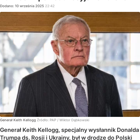
Dodano:
10
września
2025
22:42
Generał Keith Kellogg
Źródło:
PAP
/
Wiktor Dąbkowski
Generał Keith Kellogg, specjalny wysłannik Donalda
Trumpa ds. Rosji i Ukrainy, był w drodze do Polski