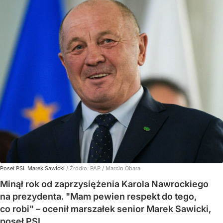
Poseł PSL Marek Sawicki
/ Źródło:
PAP
/
Marcin Obara
Minął rok od zaprzysiężenia Karola Nawrockiego
na prezydenta. "Mam pewien respekt do tego,
co robi" – ocenił marszałek senior Marek Sawicki,
poseł PSL.