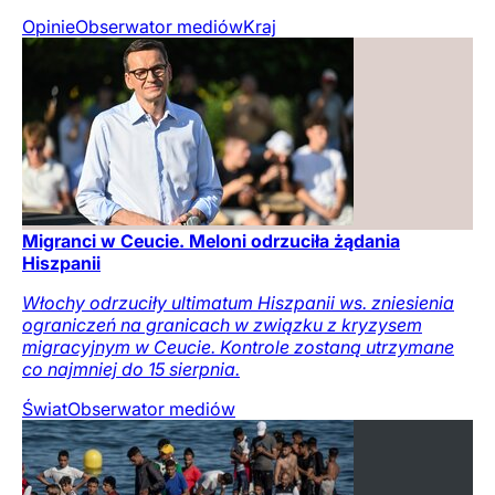
Opinie
Obserwator mediów
Kraj
Migranci w Ceucie. Meloni odrzuciła żądania
Hiszpanii
Włochy odrzuciły ultimatum Hiszpanii ws. zniesienia
ograniczeń na granicach w związku z kryzysem
migracyjnym w Ceucie. Kontrole zostaną utrzymane
co najmniej do 15 sierpnia.
Świat
Obserwator mediów