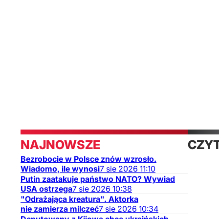
NAJNOWSZE
CZY
Bezrobocie w Polsce znów wzrosło.
TAK
Wiadomo, ile wynosi
7
sie
2026
11:10
Putin zaatakuje państwo NATO? Wywiad
USA ostrzega
7
sie
2026
10:38
"Odrażająca kreatura". Aktorka
nie zamierza milczeć
7
sie
2026
10:34