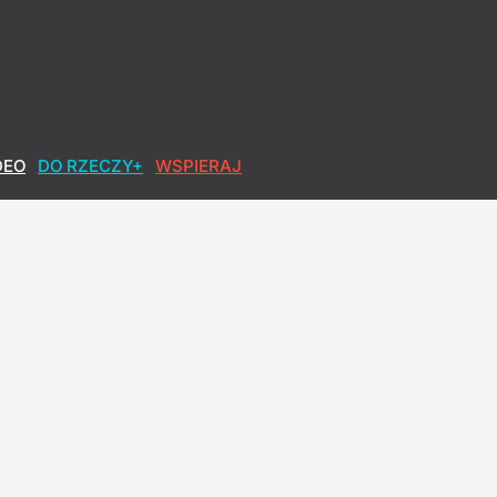
 uderza w propozycję PiS
DEO
DO RZECZY+
WSPIERAJ
 PiS. "Mamy uwierzyć, że teraz to odwrócą?"