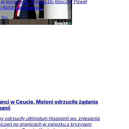
i w programie "Polska Do Rzeczy" Paweł
i i Rafał Ziemkiewicz.
a Do
y
Opinie
Kraj
Tylko
zeczy.pl
anci w Ceucie. Meloni odrzuciła żądania
panii
y odrzuciły ultimatum Hiszpanii ws. zniesienia
iczeń na granicach w związku z kryzysem