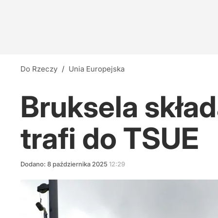
Ukryta prawda o Powstaniu Warszawskim?
48
15-latek zaatakowany na Dolnym Śląsku. Trwa
Do Rzeczy
/
Unia Europejska
2
Bruksela skład
Współpraca z Konfederacją? Jasna odpowied
trafi do TSUE
8
Dodano:
8
października
2025
12:29