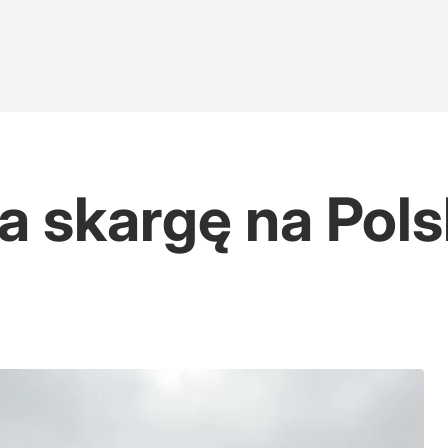
 obława za sprawcą
a skargę na Pol
ź Morawieckiego