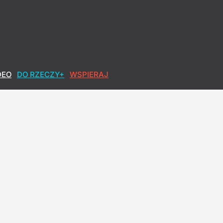
DEO
DO RZECZY+
WSPIERAJ
realizowałbym tego"
wał kwotę