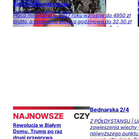
Gromadzki.
zaproponował kwotę
Opinie
Kraj
DoRzeczy+
W
Płaca minimalna w 2027 roku wzrośnie do 4950 zł
numerze
Tylko na
brutto, a minimalna stawka godzinowa do 32,30 zł
DoRzeczy.pl
brutto – zakłada projekt rozporządzenia Rady
Ministrów.
Ekonomia
Kraj
Bednarska 2/4
NAJNOWSZE
CZYTAJ
Z PÓŁDYSTANSU | Uc
Rewolucja w Białym
zawieszenia wiechy -
TAKŻE
Domu. Trump po raz
najwyższego punktu 
drugi przegrywa