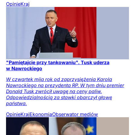
Opinie
Kraj
"Pamiętajcie przy tankowaniu". Tusk uderza
w Nawrockiego
W czwartek mija rok od zaprzysiężenia Karola
Nawrockiego na prezydenta RP. W tym dniu premier
Donald Tusk zwrócił uwagę na ceny paliw.
Odpowiedzialnością za stawki obarczył głowę
państwa.
Opinie
Kraj
Ekonomia
Obserwator mediów