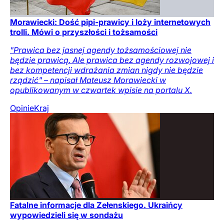
Morawiecki: Dość pipi-prawicy i loży internetowych
trolli. Mówi o przyszłości i tożsamości
"Prawica bez jasnej agendy tożsamościowej nie
będzie prawicą. Ale prawica bez agendy rozwojowej i
bez kompetencji wdrażania zmian nigdy nie będzie
rządzić" – napisał Mateusz Morawiecki w
opublikowanym w czwartek wpisie na portalu X.
Opinie
Kraj
Fatalne informacje dla Zełenskiego. Ukraińcy
wypowiedzieli się w sondażu