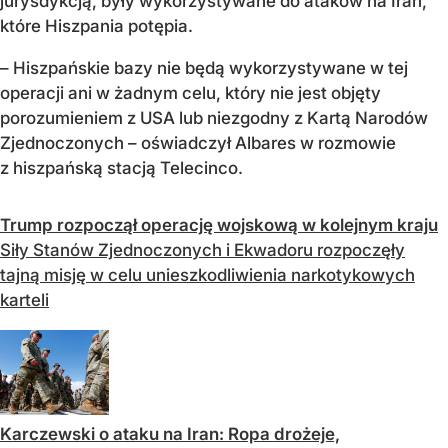
jurysdykcją, były wykorzystywane do ataków na Iran,
które Hiszpania potępia.
– Hiszpańskie bazy nie będą wykorzystywane w tej
operacji ani w żadnym celu, który nie jest objęty
porozumieniem z USA lub niezgodny z Kartą Narodów
Zjednoczonych – oświadczył Albares w rozmowie
z hiszpańską stacją Telecinco.
Trump rozpoczął operację wojskową w kolejnym kraju
Siły Stanów Zjednoczonych i Ekwadoru rozpoczęły
tajną misję w celu unieszkodliwienia narkotykowych
karteli
Karczewski o ataku na Iran: Ropa drożeje,