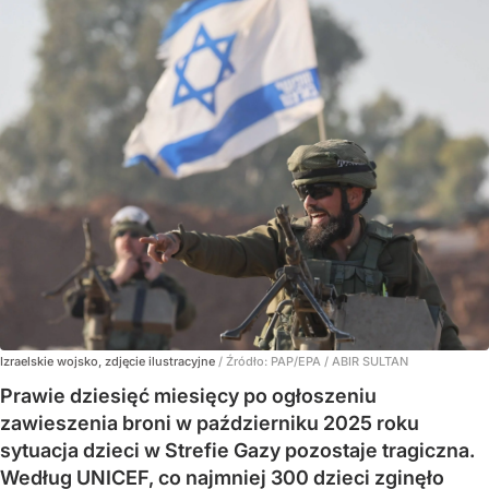
Izraelskie wojsko, zdjęcie ilustracyjne
/ Źródło:
PAP/EPA
/
ABIR SULTAN
Prawie dziesięć miesięcy po ogłoszeniu
zawieszenia broni w październiku 2025 roku
sytuacja dzieci w Strefie Gazy pozostaje tragiczna.
Według UNICEF, co najmniej 300 dzieci zginęło