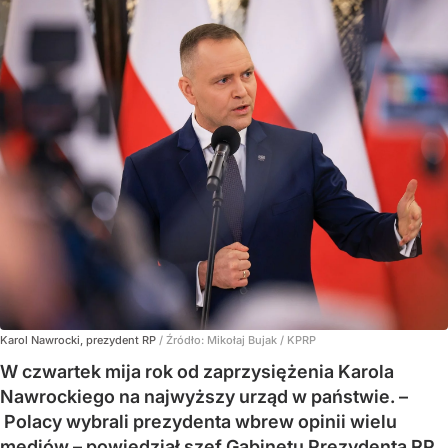
Karol Nawrocki, prezydent RP
/ Źródło:
Mikołaj Bujak / KPRP
W czwartek mija rok od zaprzysiężenia Karola
Nawrockiego na najwyższy urząd w państwie. –
Polacy wybrali prezydenta wbrew opinii wielu
mediów – powiedział szef Gabinetu Prezydenta RP