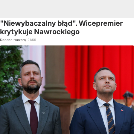
"Niewybaczalny błąd". Wicepremier
krytykuje Nawrockiego
Dodano:
wczoraj
21:55