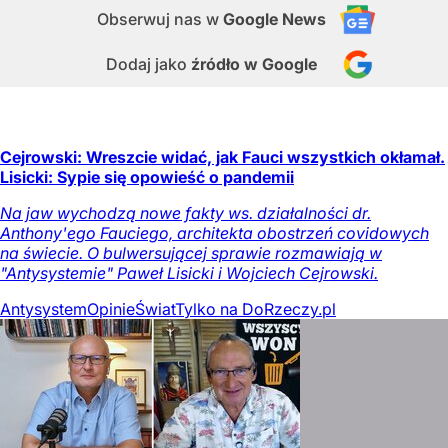
Obserwuj nas
w
Google News
Dodaj jako
źródło w Google
Cejrowski: Wreszcie widać, jak Fauci wszystkich okłamał.
Lisicki: Sypie się opowieść o pandemii
Na jaw wychodzą nowe fakty ws. działalności dr.
Anthony'ego Fauciego, architekta obostrzeń covidowych
na świecie. O bulwersującej sprawie rozmawiają w
"Antysystemie" Paweł Lisicki i Wojciech Cejrowski.
Antysystem
Opinie
Świat
Tylko na DoRzeczy.pl