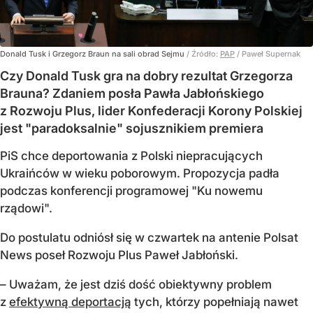
Donald Tusk i Grzegorz Braun na sali obrad Sejmu
/ Źródło:
PAP
/
Paweł Supernak
Czy Donald Tusk gra na dobry rezultat Grzegorza
Brauna? Zdaniem posła Pawła Jabłońskiego
z Rozwoju Plus, lider Konfederacji Korony Polskiej
jest "paradoksalnie" sojusznikiem premiera
PiS chce deportowania z Polski niepracujących
Ukraińców w wieku poborowym. Propozycja padła
podczas konferencji programowej "Ku nowemu
rządowi".
Do postulatu odniósł się w czwartek na antenie Polsat
News poseł Rozwoju Plus Paweł Jabłoński.
– Uważam, że jest dziś dość obiektywny problem
z
efektywną deportacją
tych, którzy popełniają nawet