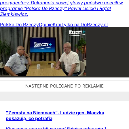
prezydentury. Dokonania nowej głowy państwa ocenili w
programie "Polska Do Rzeczy" Paweł Lisicki i Rafał
Ziemkiewicz.
Polska Do Rzeczy
Opinie
Kraj
Tylko na DoRzeczy.pl
"Zemsta na Niemcach". Ludzie gen. Maczka
pokazują, co potrafią
Kluczową rolę w bitwie pod Falaise odegrała 1.