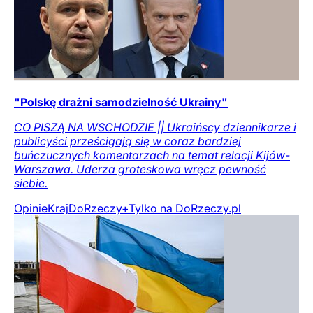
"Polskę drażni samodzielność Ukrainy"
CO PISZĄ NA WSCHODZIE || Ukraińscy dziennikarze i
publicyści prześcigają się w coraz bardziej
buńczucznych komentarzach na temat relacji Kijów-
Warszawa. Uderza groteskowa wręcz pewność
siebie.
Opinie
Kraj
DoRzeczy+
Tylko na DoRzeczy.pl