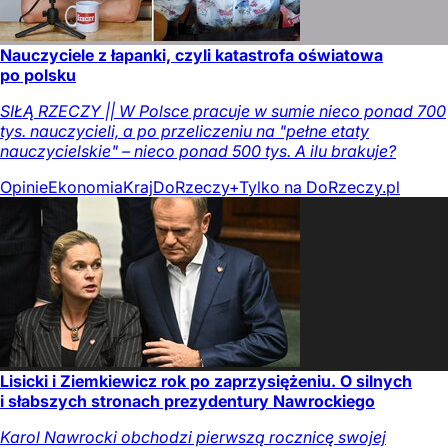
Nauczyciele z łapanki, czyli katastrofa oświatowa
po polsku
SIŁĄ RZECZY || W Polsce pracuje w sumie nieco ponad 700
tys. nauczycieli, a po przeliczeniu na "pełne etaty
nauczycielskie" – nieco ponad 500 tys. A ilu brakuje?
Opinie
Ekonomia
Kraj
DoRzeczy+
Tylko na DoRzeczy.pl
Lisicki i Ziemkiewicz rok po zaprzysiężeniu. O silnych
i słabszych stronach prezydentury Nawrockiego
Karol Nawrocki obchodzi pierwszą rocznicę swojej