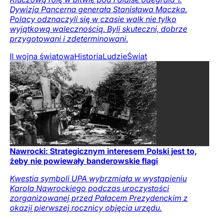
Dywizja Pancerna generała Stanisława Maczka.
Polacy odznaczyli się w czasie walk nie tylko
wyjątkową walecznością. Byli skuteczni, dobrze
przygotowani i zdeterminowani.
II wojna światowa
Historia
Ludzie
Świat
Nawrocki: Strategicznym interesem Polski jest to,
żeby nie powiewały banderowskie flagi
Kwestia symboli UPA wybrzmiała w wystąpieniu
Karola Nawrockiego podczas uroczystości
zorganizowanej przed Pałacem Prezydenckim z
okazji pierwszej rocznicy objęcia urzędu.