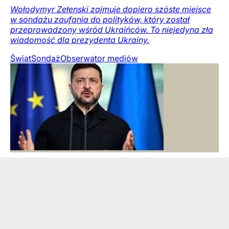
Wołodymyr Zełenski zajmuje dopiero szóste miejsce
w sondażu zaufania do polityków, który został
przeprowadzony wśród Ukraińców. To niejedyna zła
wiadomość dla prezydenta Ukrainy.
Świat
Sondaż
Obserwator mediów