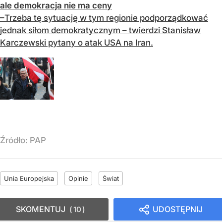
ale demokracja nie ma ceny
–Trzeba tę sytuację w tym regionie podporządkować
jednak siłom demokratycznym – twierdzi Stanisław
Karczewski pytany o atak USA na Iran.
Źródło:
PAP
Unia Europejska
Opinie
Świat
SKOMENTUJ
UDOSTĘPNIJ
10