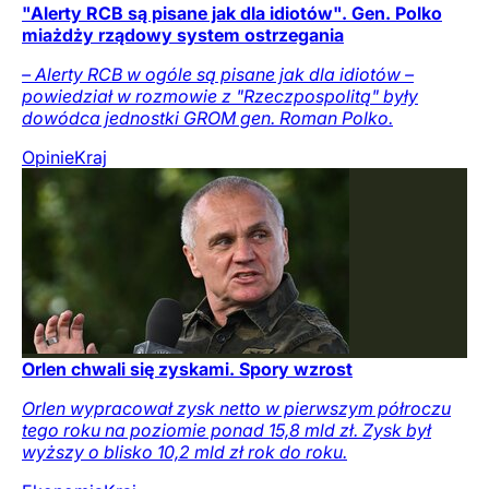
"Alerty RCB są pisane jak dla idiotów". Gen. Polko
miażdży rządowy system ostrzegania
– Alerty RCB w ogóle są pisane jak dla idiotów –
powiedział w rozmowie z "Rzeczpospolitą" były
dowódca jednostki GROM gen. Roman Polko.
Opinie
Kraj
Orlen chwali się zyskami. Spory wzrost
Orlen wypracował zysk netto w pierwszym półroczu
tego roku na poziomie ponad 15,8 mld zł. Zysk był
wyższy o blisko 10,2 mld zł rok do roku.