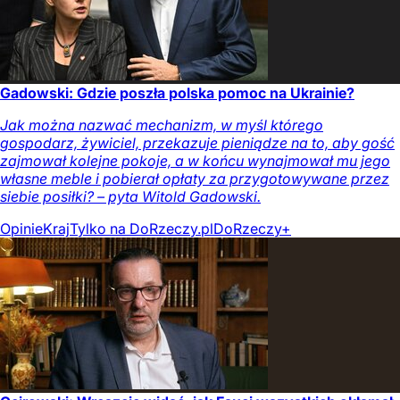
Gadowski: Gdzie poszła polska pomoc na Ukrainie?
Jak można nazwać mechanizm, w myśl którego
gospodarz, żywiciel, przekazuje pieniądze na to, aby gość
zajmował kolejne pokoje, a w końcu wynajmował mu jego
własne meble i pobierał opłaty za przygotowywane przez
siebie posiłki? – pyta Witold Gadowski.
Opinie
Kraj
Tylko na DoRzeczy.pl
DoRzeczy+