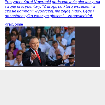
Prezydent Karol Nawrocki podsumowuje pierwszy rok
swojej prezydentury. "Z drogi, na którą wszedłem w
czasie kampanii wyborczej, nie zejdę nigdy. Będę i
pozostanę tylko waszym głosem" – zapowiedział.
Kraj
Opinie