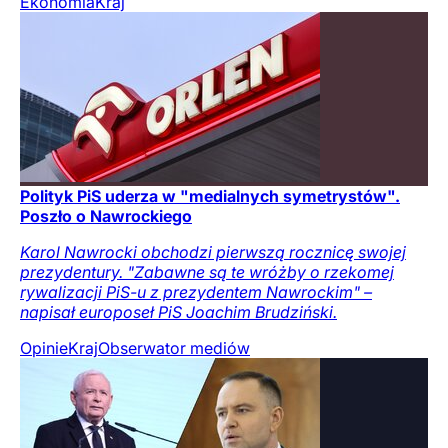
Ekonomia
Kraj
Polityk PiS uderza w "medialnych symetrystów".
Poszło o Nawrockiego
Karol Nawrocki obchodzi pierwszą rocznicę swojej
prezydentury. "Zabawne są te wróżby o rzekomej
rywalizacji PiS-u z prezydentem Nawrockim" –
napisał europoseł PiS Joachim Brudziński.
Opinie
Kraj
Obserwator mediów