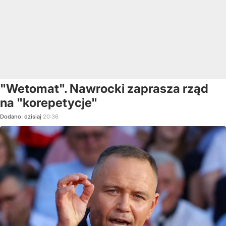
"Wetomat". Nawrocki zaprasza rząd
na "korepetycje"
Dodano:
dzisiaj
20:36