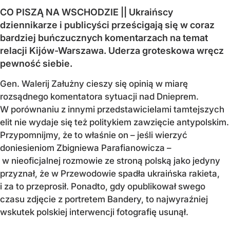
CO PISZĄ NA WSCHODZIE || Ukraińscy
dziennikarze i publicyści prześcigają się w coraz
bardziej buńczucznych komentarzach na temat
relacji Kijów-Warszawa. Uderza groteskowa wręcz
pewność siebie.
Gen. Walerij Załużny cieszy się opinią w miarę
rozsądnego komentatora sytuacji nad Dnieprem.
W porównaniu z innymi przedstawicielami tamtejszych
elit nie wydaje się też politykiem zawzięcie antypolskim.
Przypomnijmy, że to właśnie on – jeśli wierzyć
doniesieniom Zbigniewa Parafianowicza –
w nieoficjalnej rozmowie ze stroną polską jako jedyny
przyznał, że w Przewodowie spadła ukraińska rakieta,
i za to przeprosił. Ponadto, gdy opublikował swego
czasu zdjęcie z portretem Bandery, to najwyraźniej
wskutek polskiej interwencji fotografię usunął.