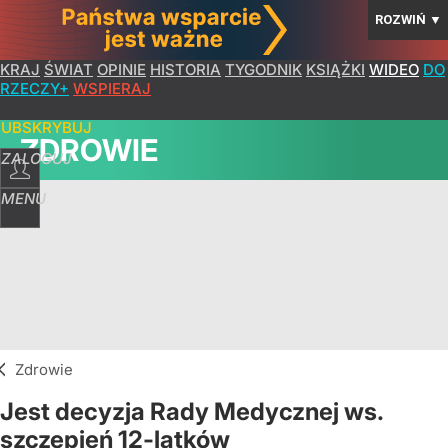
ROZWIŃ
▼
KRAJ
ŚWIAT
OPINIE
HISTORIA
TYGODNIK
KSIĄŻKI
WIDEO
DO
RZECZY+
WSPIERAJ
SUBSKRYBUJ
ZDROWIE
ZALOGUJ
MENU
Zdrowie
Jest decyzja Rady Medycznej ws.
szczepień 12-latków