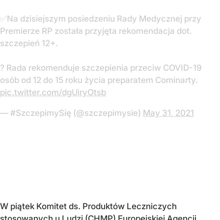
✅Na dzisiejszym posiedzeniu Rady Medycznej przy
Premierze RP została przyjęta rekomendacja dot.
szczepień 12+.
?️ Rada rekomenduje szczepienia przeciw COVID-19
osób od 12 do 15 roku życia preparatem Cominarty.
pic.twitter.com/dgUiryOtsb
— #SzczepimySię (@szczepimysie)
May 31, 2021
W piątek Komitet ds. Produktów Leczniczych
stosowanych u Ludzi (CHMP) Europejskiej Agencji