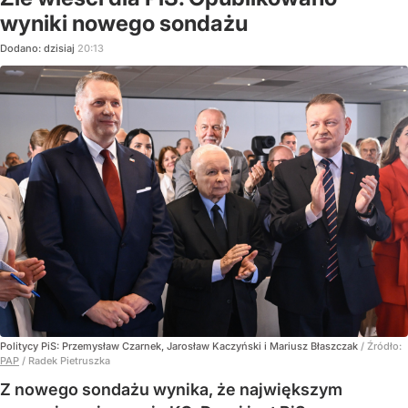
wyniki nowego sondażu
Dodano:
dzisiaj
20:13
Politycy PiS: Przemysław Czarnek, Jarosław Kaczyński i Mariusz Błaszczak
/ Źródło:
PAP
/
Radek Pietruszka
Z nowego sondażu wynika, że największym