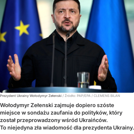
Prezydent Ukrainy Wołodymyr Zełenski
/ Źródło:
PAP/EPA
/
CLEMENS BILAN
Wołodymyr Zełenski zajmuje dopiero szóste
miejsce w sondażu zaufania do polityków, który
został przeprowadzony wśród Ukraińców.
To niejedyna zła wiadomość dla prezydenta Ukrainy.