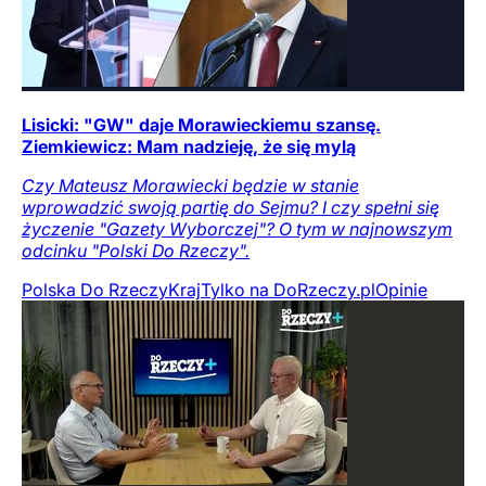
Lisicki: "GW" daje Morawieckiemu szansę.
Ziemkiewicz: Mam nadzieję, że się mylą
Czy Mateusz Morawiecki będzie w stanie
wprowadzić swoją partię do Sejmu? I czy spełni się
życzenie "Gazety Wyborczej"? O tym w najnowszym
odcinku "Polski Do Rzeczy".
Polska Do Rzeczy
Kraj
Tylko na DoRzeczy.pl
Opinie