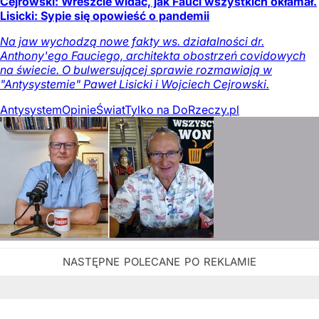
Cejrowski: Wreszcie widać, jak Fauci wszystkich okłamał.
Lisicki: Sypie się opowieść o pandemii
Na jaw wychodzą nowe fakty ws. działalności dr.
Anthony'ego Fauciego, architekta obostrzeń covidowych
na świecie. O bulwersującej sprawie rozmawiają w
"Antysystemie" Paweł Lisicki i Wojciech Cejrowski.
Antysystem
Opinie
Świat
Tylko na DoRzeczy.pl