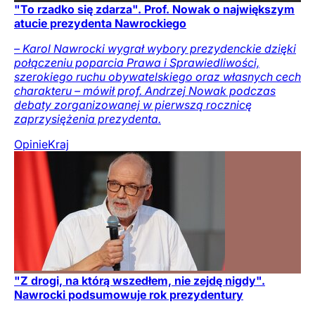
"To rzadko się zdarza". Prof. Nowak o największym
atucie prezydenta Nawrockiego
– Karol Nawrocki wygrał wybory prezydenckie dzięki
połączeniu poparcia Prawa i Sprawiedliwości,
szerokiego ruchu obywatelskiego oraz własnych cech
charakteru – mówił prof. Andrzej Nowak podczas
debaty zorganizowanej w pierwszą rocznicę
zaprzysiężenia prezydenta.
Opinie
Kraj
"Z drogi, na którą wszedłem, nie zejdę nigdy".
Nawrocki podsumowuje rok prezydentury