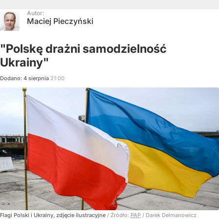
Autor:
Maciej Pieczyński
"Polskę drażni samodzielność
Ukrainy"
Dodano:
4
sierpnia
21:00
Flagi Polski i Ukrainy, zdjęcie ilustracyjne
/ Źródło:
PAP
/
Darek Delmanowicz