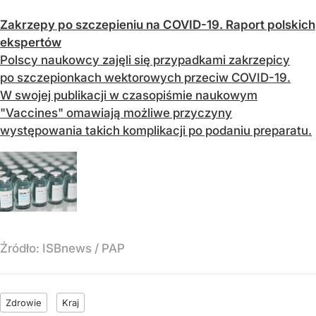
Zakrzepy po szczepieniu na COVID-19. Raport polskich
ekspertów
Polscy naukowcy zajęli się przypadkami zakrzepicy
po szczepionkach wektorowych przeciw COVID-19.
W swojej publikacji w czasopiśmie naukowym
"Vaccines" omawiają możliwe przyczyny
występowania takich komplikacji po podaniu preparatu.
Źródło:
ISBnews / PAP
Zdrowie
Kraj