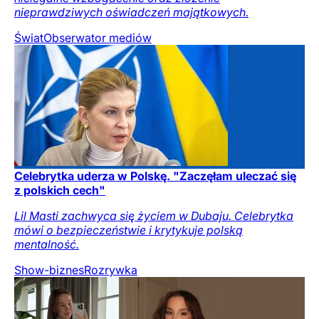
nieprawdziwych oświadczeń majątkowych.
Świat
Obserwator mediów
Celebrytka uderza w Polskę. "Zaczęłam uleczać się
z polskich cech"
Lil Masti zachwyca się życiem w Dubaju. Celebrytka
mówi o bezpieczeństwie i krytykuje polską
mentalność.
Show-biznes
Rozrywka