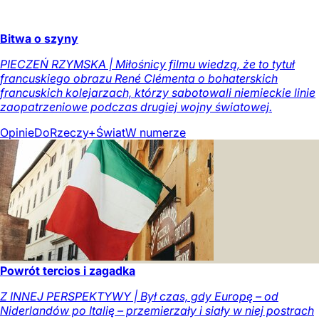
Bitwa o szyny
PIECZEŃ RZYMSKA | Miłośnicy filmu wiedzą, że to tytuł
francuskiego obrazu René Clémenta o bohaterskich
francuskich kolejarzach, którzy sabotowali niemieckie linie
zaopatrzeniowe podczas drugiej wojny światowej.
Opinie
DoRzeczy+
Świat
W numerze
Powrót tercios i zagadka
Z INNEJ PERSPEKTYWY | Był czas, gdy Europę – od
Niderlandów po Italię – przemierzały i siały w niej postrach