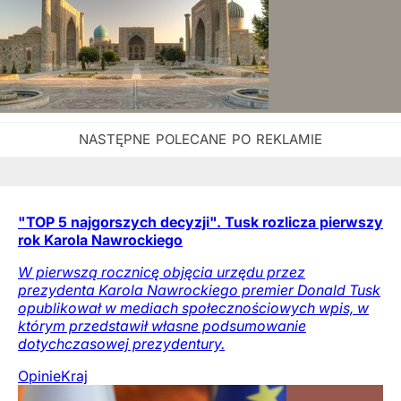
"TOP 5 najgorszych decyzji". Tusk rozlicza pierwszy
rok Karola Nawrockiego
W pierwszą rocznicę objęcia urzędu przez
prezydenta Karola Nawrockiego premier Donald Tusk
opublikował w mediach społecznościowych wpis, w
którym przedstawił własne podsumowanie
dotychczasowej prezydentury.
Opinie
Kraj