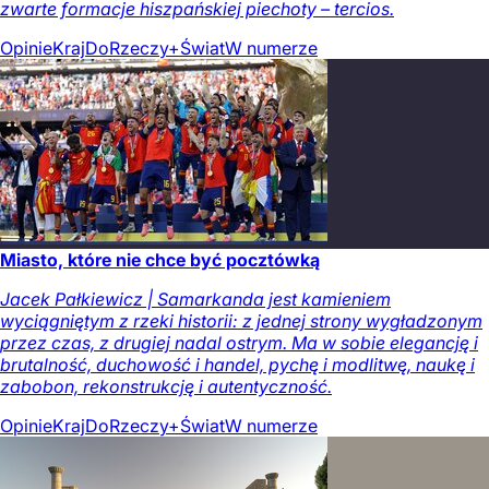
zwarte formacje hiszpańskiej piechoty – tercios.
Opinie
Kraj
DoRzeczy+
Świat
W numerze
Miasto, które nie chce być pocztówką
Jacek Pałkiewicz | Samarkanda jest kamieniem
wyciągniętym z rzeki historii: z jednej strony wygładzonym
przez czas, z drugiej nadal ostrym. Ma w sobie elegancję i
brutalność, duchowość i handel, pychę i modlitwę, naukę i
zabobon, rekonstrukcję i autentyczność.
Opinie
Kraj
DoRzeczy+
Świat
W numerze