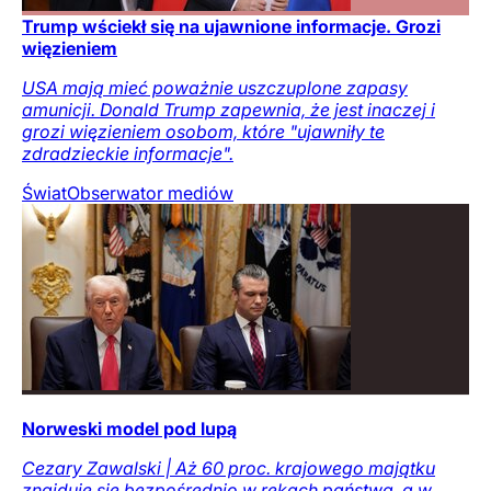
Trump wściekł się na ujawnione informacje. Grozi
więzieniem
USA mają mieć poważnie uszczuplone zapasy
amunicji. Donald Trump zapewnia, że jest inaczej i
grozi więzieniem osobom, które "ujawniły te
zdradzieckie informacje".
Świat
Obserwator mediów
Norweski model pod lupą
Cezary Zawalski | Aż 60 proc. krajowego majątku
znajduje się bezpośrednio w rękach państwa, a w