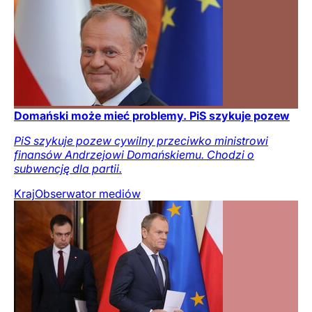
Domański może mieć problemy. PiS szykuje pozew
PiS szykuje pozew cywilny przeciwko ministrowi
finansów Andrzejowi Domańskiemu. Chodzi o
subwencję dla partii.
Kraj
Obserwator mediów