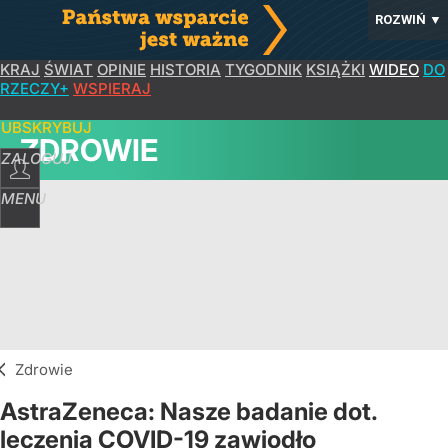
ROZWIŃ
▼
KRAJ
ŚWIAT
OPINIE
HISTORIA
TYGODNIK
KSIĄŻKI
WIDEO
DO
RZECZY+
WSPIERAJ
SUBSKRYBUJ
ZDROWIE
ZALOGUJ
MENU
Zdrowie
AstraZeneca: Nasze badanie dot.
leczenia COVID-19 zawiodło