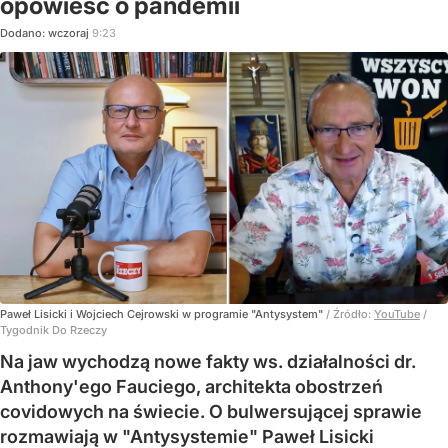
opowieść o pandemii
Dodano:
wczoraj
9:23
Paweł Lisicki i Wojciech Cejrowski w programie "Antysystem"
/ Źródło:
YouTube
/
Tygodnik Do Rzeczy
Na jaw wychodzą nowe fakty ws. działalności dr.
Anthony'ego Fauciego, architekta obostrzeń
covidowych na świecie. O bulwersującej sprawie
rozmawiają w "Antysystemie" Paweł Lisicki