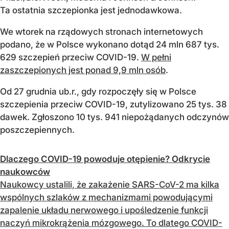
Ta ostatnia szczepionka jest jednodawkowa.
We wtorek na rządowych stronach internetowych
podano, że w Polsce wykonano dotąd 24 mln 687 tys.
629 szczepień przeciw COVID-19.
W pełni
zaszczepionych jest ponad 9,9 mln osób
.
Od 27 grudnia ub.r., gdy rozpoczęły się w Polsce
szczepienia przeciw COVID-19, zutylizowano 25 tys. 38
dawek. Zgłoszono 10 tys. 941 niepożądanych odczynów
poszczepiennych.
Dlaczego COVID-19 powoduje otępienie? Odkrycie
naukowców
Naukowcy ustalili, że zakażenie SARS-CoV-2 ma kilka
wspólnych szlaków z mechanizmami powodującymi
zapalenie układu nerwowego i upośledzenie funkcji
naczyń mikrokrążenia mózgowego. To dlatego COVID-