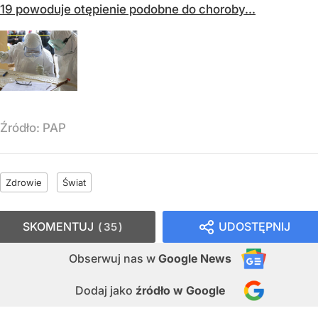
19 powoduje otępienie podobne do choroby...
Źródło:
PAP
Zdrowie
Świat
SKOMENTUJ
UDOSTĘPNIJ
35
Obserwuj nas
w
Google News
Dodaj jako
źródło w Google