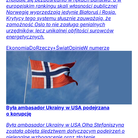
europejskim rankingu skali własności publicznej
Norwegię wyprzedzają jedynie Białoruś i Rosja.
Krytycy tego systemu słusznie zauważają, że
zamożność Oslo to nie zasługa genialnych
urzędników, lecz unikalnej obfitości surowców
energetycznych.
Ekonomia
DoRzeczy+
Świat
Opinie
W numerze
Była ambasador Ukrainy w USA podejrzana
o korupcję
Była ambasador Ukrainy w USA Olha Stefaniszyna
została objęta śledztwem dotyczącym podejrzeń o
nielegalne wzbogacenie oraz złożenie