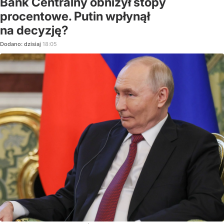
Bank Centralny obniżył stopy
procentowe. Putin wpłynął
na decyzję?
Dodano:
dzisiaj
18:05