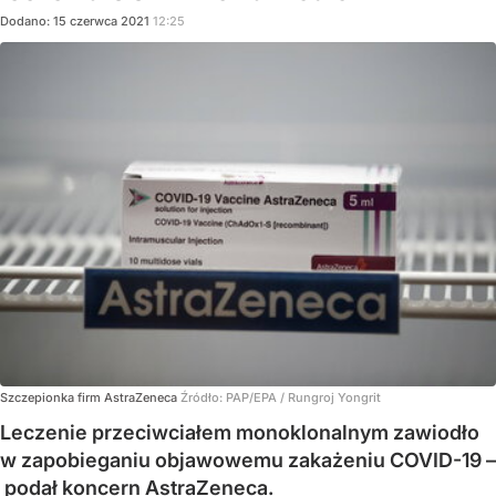
Dodano:
15
czerwca
2021
12:25
Szczepionka firm AstraZeneca
Źródło:
PAP/EPA
/
Rungroj Yongrit
Leczenie przeciwciałem monoklonalnym zawiodło
w zapobieganiu objawowemu zakażeniu COVID-19 –
podał koncern AstraZeneca.