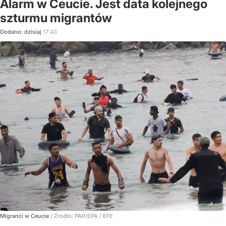
Alarm w Ceucie. Jest data kolejnego
szturmu migrantów
Dodano:
dzisiaj
17:43
Migranci w Ceucie
/ Źródło:
PAP/EPA
/
EFE