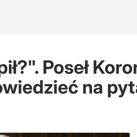
pił?". Poseł Koro
owiedzieć na pyt