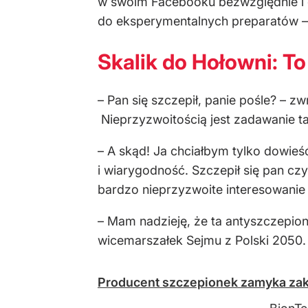
w swoim Facebooku bezwzględnie i gl
do eksperymentalnych preparatów – 
Skalik do Hołowni: To
– Pan się szczepił, panie pośle? – 
Nieprzyzwoitością jest zadawanie ta
– A skąd! Ja chciałbym tylko dowieść
i wiarygodność. Szczepił się pan czy
bardzo nieprzyzwoite interesowanie s
– Mam nadzieję, że ta antyszczepion
wicemarszałek Sejmu z Polski 2050.
Producent szczepionek zamyka zakł