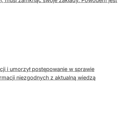
i, musi zamknąć swoje zakłady. Powodem jest
ncji i umorzył postępowanie w sprawie
macji niezgodnych z aktualną wiedzą