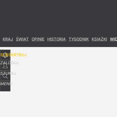
Udostępnij
13
Skomentuj
KRAJ
ŚWIAT
OPINIE
HISTORIA
TYGODNIK
KSIĄŻKI
WI
SUBSKRYBUJ
ZALOGUJ
SZUKAJ
MENU