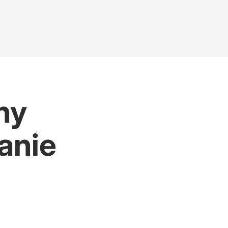
ny
anie