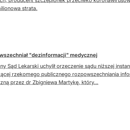
ch, producent szczepionek przeciwko koronawirusow
ilionowa strata.
owszechniał "dezinformacji" medycznej
ny Sąd Lekarski uchylił orzeczenie sądu niższej insta
ącej rzekomego publicznego rozpowszechniania infor
ną przez dr Zbigniewa Martykę, który...