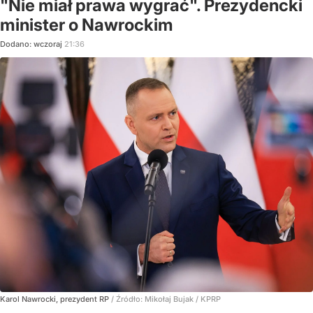
"Nie miał prawa wygrać". Prezydencki
minister o Nawrockim
Dodano:
wczoraj
21:36
Karol Nawrocki, prezydent RP
/ Źródło:
Mikołaj Bujak / KPRP