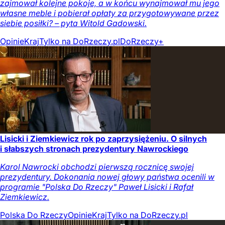
zajmował kolejne pokoje, a w końcu wynajmował mu jego
własne meble i pobierał opłaty za przygotowywane przez
siebie posiłki? – pyta Witold Gadowski.
Opinie
Kraj
Tylko na DoRzeczy.pl
DoRzeczy+
Lisicki i Ziemkiewicz rok po zaprzysiężeniu. O silnych
i słabszych stronach prezydentury Nawrockiego
Karol Nawrocki obchodzi pierwszą rocznicę swojej
prezydentury. Dokonania nowej głowy państwa ocenili w
programie "Polska Do Rzeczy" Paweł Lisicki i Rafał
Ziemkiewicz.
Polska Do Rzeczy
Opinie
Kraj
Tylko na DoRzeczy.pl