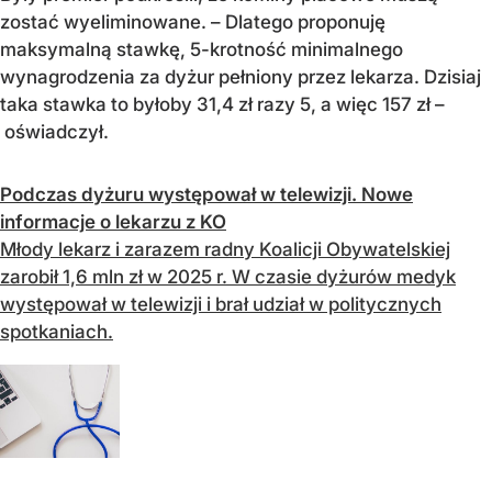
zostać wyeliminowane. – Dlatego proponuję
maksymalną stawkę, 5-krotność minimalnego
wynagrodzenia za dyżur pełniony przez lekarza. Dzisiaj
taka stawka to byłoby 31,4 zł razy 5, a więc 157 zł –
oświadczył.
Podczas dyżuru występował w telewizji. Nowe
informacje o lekarzu z KO
Młody lekarz i zarazem radny Koalicji Obywatelskiej
zarobił 1,6 mln zł w 2025 r. W czasie dyżurów medyk
występował w telewizji i brał udział w politycznych
spotkaniach.