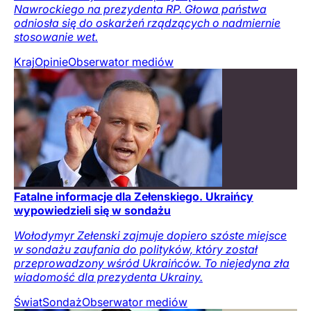
Nawrockiego na prezydenta RP. Głowa państwa
odniosła się do oskarżeń rządzących o nadmiernie
stosowanie wet.
Kraj
Opinie
Obserwator mediów
Fatalne informacje dla Zełenskiego. Ukraińcy
wypowiedzieli się w sondażu
Wołodymyr Zełenski zajmuje dopiero szóste miejsce
w sondażu zaufania do polityków, który został
przeprowadzony wśród Ukraińców. To niejedyna zła
wiadomość dla prezydenta Ukrainy.
Świat
Sondaż
Obserwator mediów