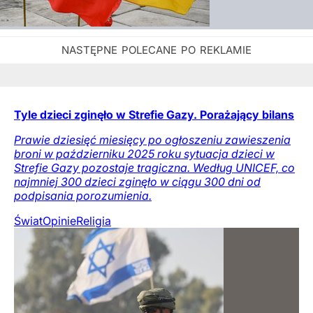
Tyle dzieci zginęło w Strefie Gazy. Porażający bilans
Prawie dziesięć miesięcy po ogłoszeniu zawieszenia
broni w październiku 2025 roku sytuacja dzieci w
Strefie Gazy pozostaje tragiczna. Według UNICEF, co
najmniej 300 dzieci zginęło w ciągu 300 dni od
podpisania porozumienia.
Świat
Opinie
Religia