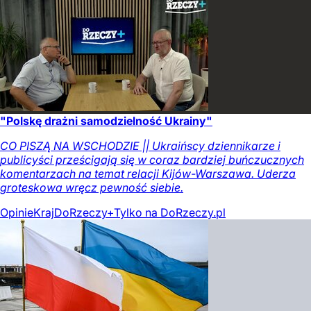
"Polskę drażni samodzielność Ukrainy"
CO PISZĄ NA WSCHODZIE || Ukraińscy dziennikarze i
publicyści prześcigają się w coraz bardziej buńczucznych
komentarzach na temat relacji Kijów-Warszawa. Uderza
groteskowa wręcz pewność siebie.
Opinie
Kraj
DoRzeczy+
Tylko na DoRzeczy.pl