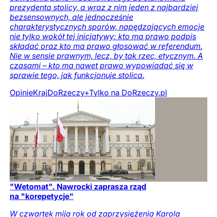
prezydenta stolicy, a wraz z nim jeden z najbardziej
bezsensownych, ale jednocześnie
charakterystycznych sporów, napędzających emocje
nie tylko wokół tej inicjatywy: kto ma prawo podpis
składać oraz kto ma prawo głosować w referendum.
Nie w sensie prawnym, lecz, by tak rzec, etycznym. A
czasami – kto ma nawet prawo wypowiadać się w
sprawie tego, jak funkcjonuje stolica.
Opinie
Kraj
DoRzeczy+
Tylko na DoRzeczy.pl
"Wetomat". Nawrocki zaprasza rząd
na "korepetycje"
W czwartek mija rok od zaprzysiężenia Karola