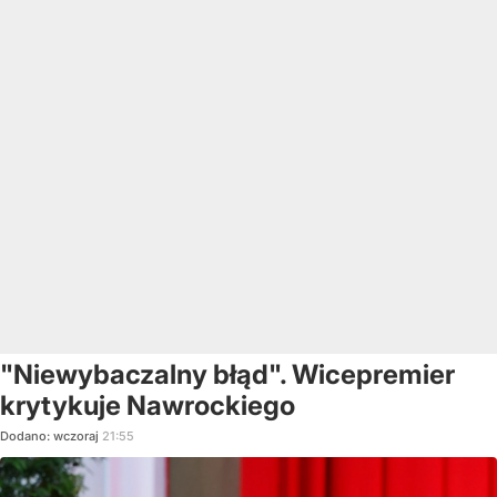
"Niewybaczalny błąd". Wicepremier
krytykuje Nawrockiego
Dodano:
wczoraj
21:55