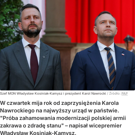
Szef MON Władysław Kosiniak-Kamysz i prezydent Karol Nawrocki
/ Źródło:
PAP
W czwartek mija rok od zaprzysiężenia Karola
Nawrockiego na najwyższy urząd w państwie.
"Próba zahamowania modernizacji polskiej armii
zakrawa o zdradę stanu" – napisał wicepremier
Władysław Kosiniak-Kamysz.