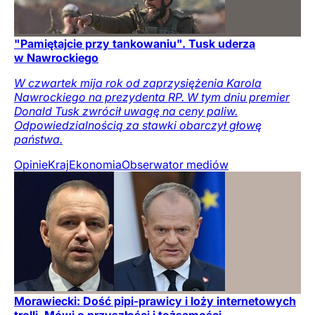
"Pamiętajcie przy tankowaniu". Tusk uderza
w Nawrockiego
W czwartek mija rok od zaprzysiężenia Karola
Nawrockiego na prezydenta RP. W tym dniu premier
Donald Tusk zwrócił uwagę na ceny paliw.
Odpowiedzialnością za stawki obarczył głowę
państwa.
Opinie
Kraj
Ekonomia
Obserwator mediów
Morawiecki: Dość pipi-prawicy i loży internetowych