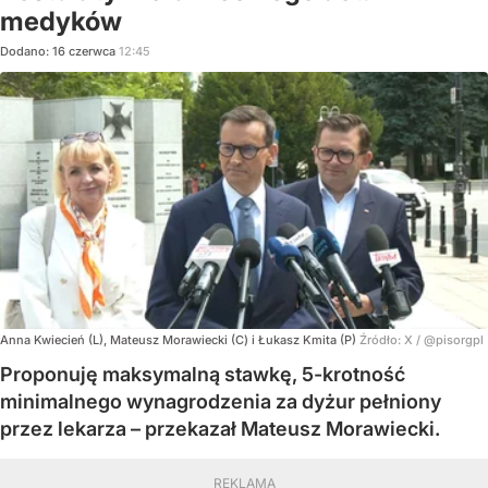
medyków
Dodano:
16
czerwca
12:45
Anna Kwiecień (L), Mateusz Morawiecki (C) i Łukasz Kmita (P)
Źródło:
X
/
@pisorgpl
Proponuję maksymalną stawkę, 5-krotność
minimalnego wynagrodzenia za dyżur pełniony
przez lekarza – przekazał Mateusz Morawiecki.