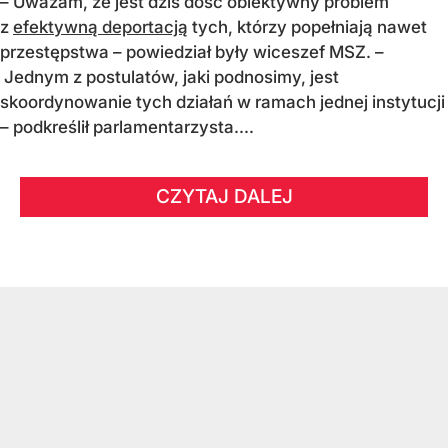
– Uważam, że jest dziś dość obiektywny problem
z
efektywną deportacją
tych, którzy popełniają nawet
przestępstwa – powiedział były wiceszef MSZ. –
Jednym z postulatów, jaki podnosimy, jest
skoordynowanie tych działań w ramach jednej instytucji
– podkreślił parlamentarzysta....
CZYTAJ DALEJ