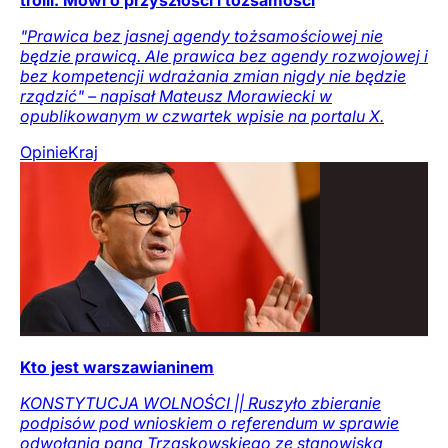
trolli. Mówi o przyszłości i tożsamości
"Prawica bez jasnej agendy tożsamościowej nie
będzie prawicą. Ale prawica bez agendy rozwojowej i
bez kompetencji wdrażania zmian nigdy nie będzie
rządzić" – napisał Mateusz Morawiecki w
opublikowanym w czwartek wpisie na portalu X.
Opinie
Kraj
Kto jest warszawianinem
KONSTYTUCJA WOLNOŚCI || Ruszyło zbieranie
podpisów pod wnioskiem o referendum w sprawie
odwołania pana Trzaskowskiego ze stanowiska