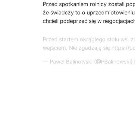
Przed spotkaniem rolnicy zostali po
że świadczy to o uprzedmiotowieniu 
chcieli podeprzeć się w negocjacjac
Przed startem okrągłego stołu ws. z
wejściem. Nie zgadzają się
https://t
— Paweł Balinowski (@PBalinowski)