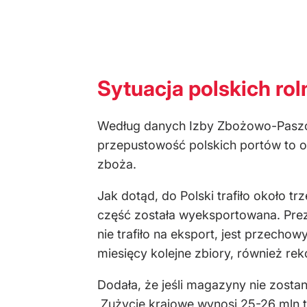
Sytuacja polskich ro
Według danych Izby Zbożowo-Paszowe
przepustowość polskich portów to ok
zboża.
Jak dotąd, do Polski trafiło około t
część została wyeksportowana. Prez
nie trafiło na eksport, jest przecho
miesięcy kolejne zbiory, również re
Dodała, że jeśli magazyny nie zosta
Zużycie krajowe wynosi 25-26 mln ton