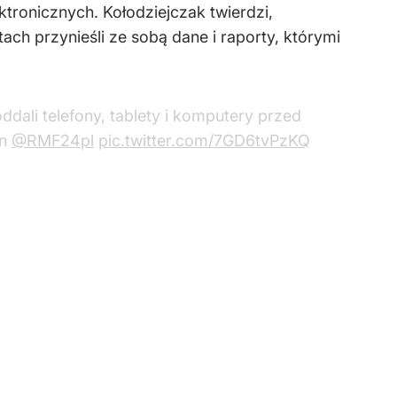
tronicznych. Kołodziejczak twierdzi,
ch przynieśli ze sobą dane i raporty, którymi
dali telefony, tablety i komputery przed
in
@RMF24pl
pic.twitter.com/7GD6tvPzKQ