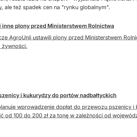
y
, ale też spadek cen na "rynku globalnym".
i inne plony przed Ministerstwem Rolnictwa
cze AgroUnii ustawili plony przed Ministerstwem Roln
 żywności.
zenicy i kukurydzy do portów nadbałtyckich
lanuje wprowadzenie dopłat do przewozu pszenicy i 
ć od 100 do 200 zł za tonę w zależności od wojewód