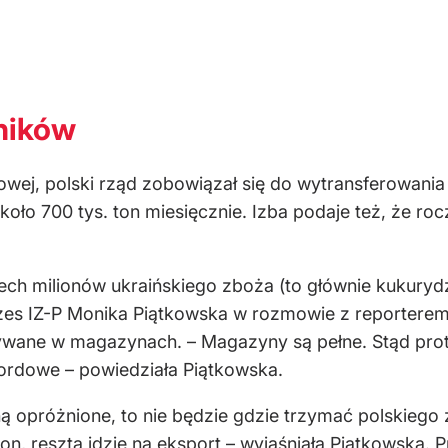
lników
j, polski rząd zobowiązał się do wytransferowania 
oło 700 tys. ton miesięcznie. Izba podaje też, że ro
rzech milionów ukraińskiego zboża (to głównie kukuryd
es IZ-P Monika Piątkowska w rozmowie z reporterem
wywane w magazynach. – Magazyny są pełne. Stąd protes
kordowe – powiedziała Piątkowska.
ną opróżnione, to nie będzie gdzie trzymać polskiego 
, reszta idzie na eksport – wyjaśniała Piątkowska. P