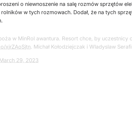
proszeni o niewnoszenie na salę rozmów sprzętów elek
rolników w tych rozmowach. Dodał, że na tych sprzęta
h.
boża w MinRol awantura. Resort chce, by uczestnicy od
.co/xjrZAoSjtn
. Michał Kołodziejczak i Wladyslaw Seraf
March 29, 2023