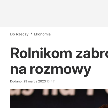
Do Rzeczy
/
Ekonomia
Rolnikom zabr
na rozmowy
Dodano:
29
marca
2023
15:47