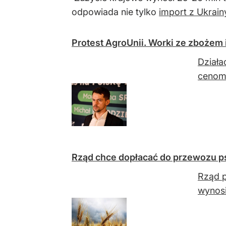
odpowiada nie tylko
import z Ukrain
Protest AgroUnii. Worki ze zbożem 
Działa
cenom
Rząd chce dopłacać do przewozu ps
Rząd p
wynosi