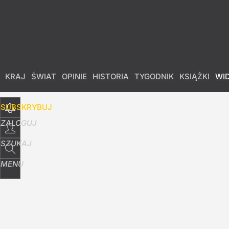
Udostępnij
3
Skomentuj
KRAJ
ŚWIAT
OPINIE
HISTORIA
TYGODNIK
KSIĄŻKI
WI
SUBSKRYBUJ
ZALOGUJ
SZUKAJ
MENU