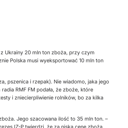
z Ukrainy 20 mln ton zboża, przy czym
cznie Polska musi wyeksportować 10 mln ton
za, pszenica i rzepak). Nie wiadomo, jaka jego
 radia RMF FM podała, że zboże, które
ty i zniecierpliwienie rolników, bo za kilka
zboża. Jego szacowana ilość to 35 mln ton. –
rezes IZ-P twierdzi, że za niską cenę zboża