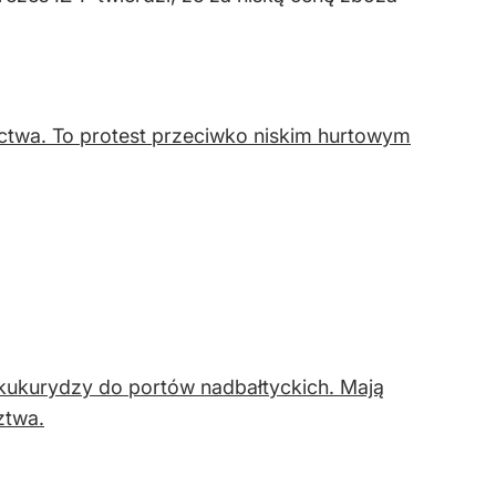
ictwa. To protest przeciwko niskim hurtowym
kukurydzy do portów nadbałtyckich. Mają
ztwa.