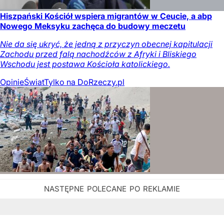
Hiszpański Kościół wspiera migrantów w Ceucie, a abp
Nowego Meksyku zachęca do budowy meczetu
Nie da się ukryć, że jedną z przyczyn obecnej kapitulacji
Zachodu przed falą nachodźców z Afryki i Bliskiego
Wschodu jest postawa Kościoła katolickiego.
Opinie
Świat
Tylko na DoRzeczy.pl