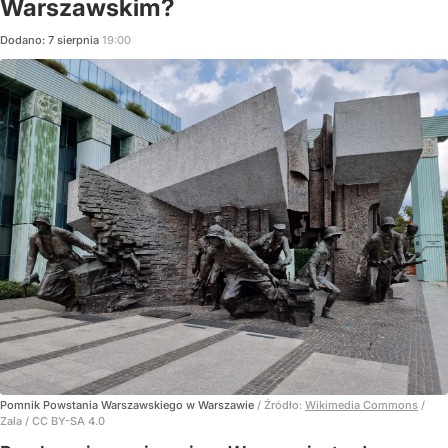
Warszawskim?
Dodano:
7
sierpnia
19:00
Pomnik Powstania Warszawskiego w Warszawie
/ Źródło:
Wikimedia Commons
/
Zala / CC BY-SA 4.0