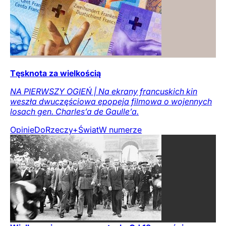
Tęsknota za wielkością
NA PIERWSZY OGIEŃ | Na ekrany francuskich kin
weszła dwuczęściowa epopeja filmowa o wojennych
losach gen. Charles’a de Gaulle’a.
Opinie
DoRzeczy+
Świat
W numerze