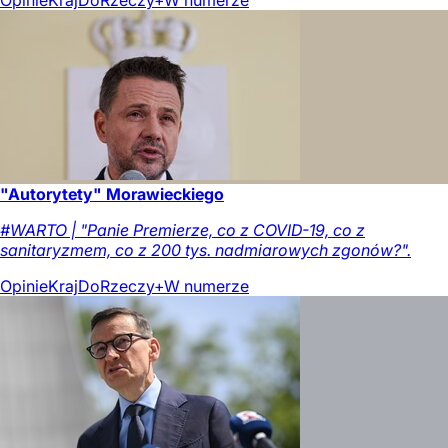
Opinie
Kraj
DoRzeczy+
W numerze
"Autorytety" Morawieckiego
#WARTO | "Panie Premierze, co z COVID-19, co z
sanitaryzmem, co z 200 tys. nadmiarowych zgonów?".
Opinie
Kraj
DoRzeczy+
W numerze