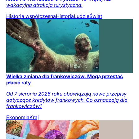
wakacyjna atrakcja turystyczna.
Historia współczesna
Historia
Ludzie
Świat
Wielka zmiana dla frankowiczów. Mogą przestać
płacić raty
Od 7 sierpnia 2026 roku obowiązują nowe przepisy
dotyczące kredytów frankowych. Co oznaczają dla
frankowiczów?
Ekonomia
Kraj