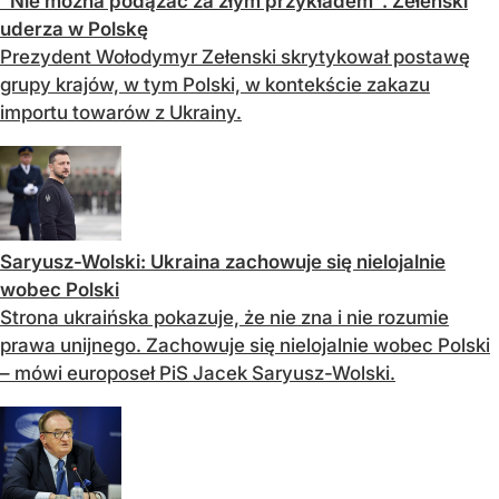
"Nie można podążać za złym przykładem". Zełenski
uderza w Polskę
Prezydent Wołodymyr Zełenski skrytykował postawę
grupy krajów, w tym Polski, w kontekście zakazu
importu towarów z Ukrainy.
Saryusz-Wolski: Ukraina zachowuje się nielojalnie
wobec Polski
Strona ukraińska pokazuje, że nie zna i nie rozumie
prawa unijnego. Zachowuje się nielojalnie wobec Polski
– mówi europoseł PiS Jacek Saryusz-Wolski.