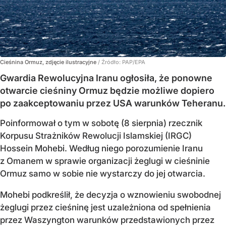
Cieśnina Ormuz, zdjęcie ilustracyjne
/ Źródło:
PAP/EPA
Gwardia Rewolucyjna Iranu ogłosiła, że ponowne
otwarcie cieśniny Ormuz będzie możliwe dopiero
po zaakceptowaniu przez USA warunków Teheranu.
Poinformował o tym w sobotę (8 sierpnia) rzecznik
Korpusu Strażników Rewolucji Islamskiej (IRGC)
Hossein Mohebi. Według niego porozumienie Iranu
z Omanem w sprawie organizacji żeglugi w cieśninie
Ormuz samo w sobie nie wystarczy do jej otwarcia.
Mohebi podkreślił, że decyzja o wznowieniu swobodnej
żeglugi przez cieśninę jest uzależniona od spełnienia
przez Waszyngton warunków przedstawionych przez