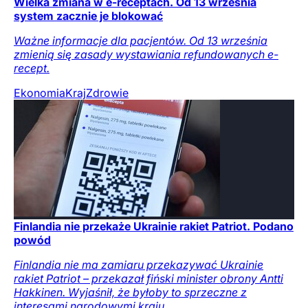
Wielka zmiana w e-receptach. Od 13 września
system zacznie je blokować
Ważne informacje dla pacjentów. Od 13 września
zmienią się zasady wystawiania refundowanych e-
recept.
Ekonomia
Kraj
Zdrowie
Finlandia nie przekaże Ukrainie rakiet Patriot. Podano
powód
Finlandia nie ma zamiaru przekazywać Ukrainie
rakiet Patriot – przekazał fiński minister obrony Antti
Hakkinen. Wyjaśnił, że byłoby to sprzeczne z
interesami narodowymi kraju.