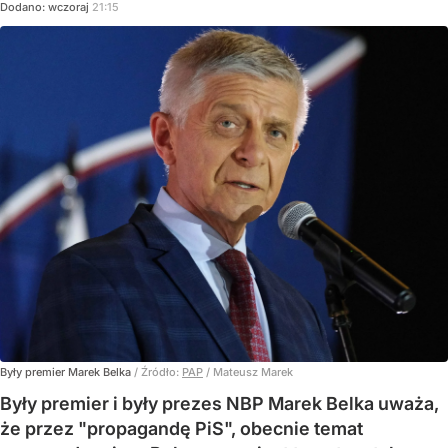
Dodano:
wczoraj
21:15
Były premier Marek Belka
/ Źródło:
PAP
/
Mateusz Marek
Były premier i były prezes NBP Marek Belka uważa,
że przez "propagandę PiS", obecnie temat