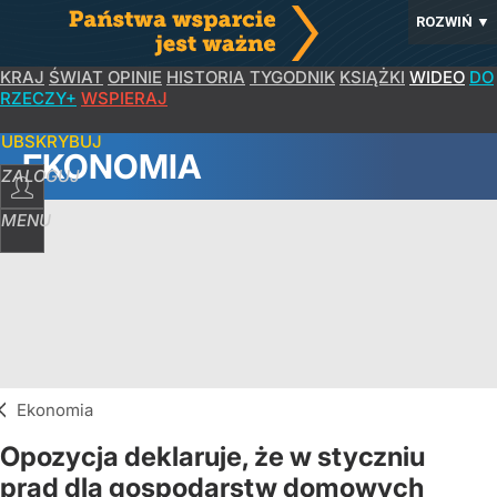
ROZWIŃ
▼
KRAJ
ŚWIAT
OPINIE
HISTORIA
TYGODNIK
KSIĄŻKI
WIDEO
DO
RZECZY+
WSPIERAJ
SUBSKRYBUJ
EKONOMIA
ZALOGUJ
MENU
Ekonomia
Opozycja deklaruje, że w styczniu
prąd dla gospodarstw domowych