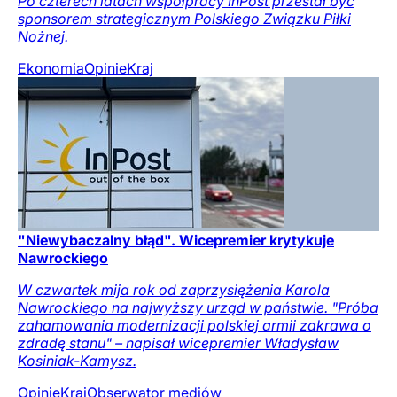
Po czterech latach współpracy InPost przestał być
sponsorem strategicznym Polskiego Związku Piłki
Nożnej.
Ekonomia
Opinie
Kraj
"Niewybaczalny błąd". Wicepremier krytykuje
Nawrockiego
W czwartek mija rok od zaprzysiężenia Karola
Nawrockiego na najwyższy urząd w państwie. "Próba
zahamowania modernizacji polskiej armii zakrawa o
zdradę stanu" – napisał wicepremier Władysław
Kosiniak-Kamysz.
Opinie
Kraj
Obserwator mediów