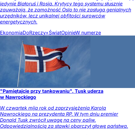
jedynie Białoruś i Rosja. Krytycy tego systemu słusznie
zauważają, że zamożność Oslo to nie zasługa genialnych
urzędników, lecz unikalnej obfitości surowców
energetycznych.
Ekonomia
DoRzeczy+
Świat
Opinie
W numerze
"Pamiętajcie przy tankowaniu". Tusk uderza
w Nawrockiego
W czwartek mija rok od zaprzysiężenia Karola
Nawrockiego na prezydenta RP. W tym dniu premier
Donald Tusk zwrócił uwagę na ceny paliw.
Odpowiedzialnością za stawki obarczył głowę państwa.