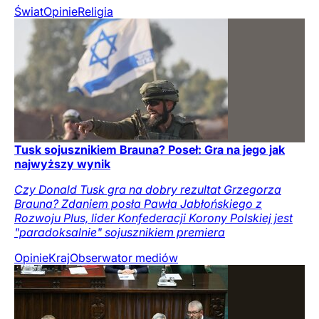
Świat
Opinie
Religia
Tusk sojusznikiem Brauna? Poseł: Gra na jego jak
najwyższy wynik
Czy Donald Tusk gra na dobry rezultat Grzegorza
Brauna? Zdaniem posła Pawła Jabłońskiego z
Rozwoju Plus, lider Konfederacji Korony Polskiej jest
"paradoksalnie" sojusznikiem premiera
Opinie
Kraj
Obserwator mediów