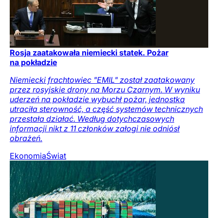
Rosja zaatakowała niemiecki statek. Pożar
na pokładzie
Niemiecki frachtowiec "EMIL" został zaatakowany
przez rosyjskie drony na Morzu Czarnym. W wyniku
uderzeń na pokładzie wybuchł pożar, jednostka
utraciła sterowność, a część systemów technicznych
przestała działać. Według dotychczasowych
informacji nikt z 11 członków załogi nie odniósł
obrażeń.
Ekonomia
Świat