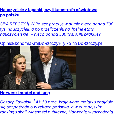
Nauczyciele z łapanki, czyli katastrofa oświatowa
po polsku
SIŁĄ RZECZY || W Polsce pracuje w sumie nieco ponad 700
tys. nauczycieli, a po przeliczeniu na "pełne etaty
nauczycielskie" – nieco ponad 500 tys. A ilu brakuje?
Opinie
Ekonomia
Kraj
DoRzeczy+
Tylko na DoRzeczy.pl
Norweski model pod lupą
Cezary Zawalski | Aż 60 proc. krajowego majątku znajduje
się bezpośrednio w rękach państwa, a w europejskim
rankingu skali własności publicznej Norwegię wyprzedzają