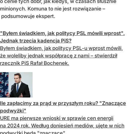
o cenie tych dóbr, jak kiedyś, w czasach słusznie
minionych. Komuna to nie jest rozwiązanie –
podsumowuje ekspert.
"Byłem świadkiem, jak politycy PSL mówili wprost".
Jednak trzecia kadencja PiS?
Byłem świadkiem, jak politycy PSL-u wprost mówili,
że woleliby jednak współpracę z nami – stwierdził
rzecznik PiS Rafał Bochenek.
Ile zapłacimy za prąd w przyszłym roku? "Znaczące
podwyżki"
URE ma pierwsze wnioski w sprawie cen energii
na 2024 rok. Według doniesień mediów, ujęte w nich
podwyżki będą "znaczące".