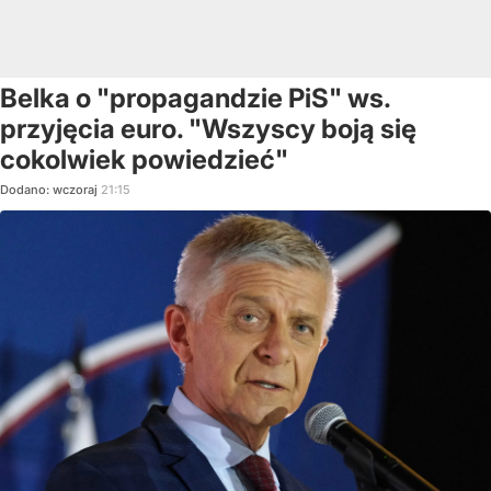
Belka o "propagandzie PiS" ws.
przyjęcia euro. "Wszyscy boją się
cokolwiek powiedzieć"
Dodano:
wczoraj
21:15