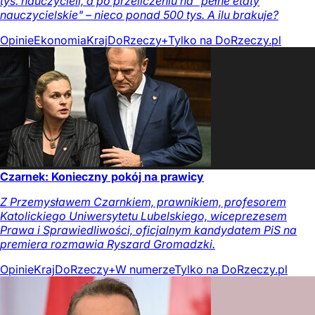
tys. nauczycieli, a po przeliczeniu na "pełne etaty
nauczycielskie" – nieco ponad 500 tys. A ilu brakuje?
Opinie
Ekonomia
Kraj
DoRzeczy+
Tylko na DoRzeczy.pl
Czarnek: Konieczny pokój na prawicy
Z Przemysławem Czarnkiem, prawnikiem, profesorem
Katolickiego Uniwersytetu Lubelskiego, wiceprezesem
Prawa i Sprawiedliwości, oficjalnym kandydatem PiS na
premiera rozmawia Ryszard Gromadzki.
Opinie
Kraj
DoRzeczy+
W numerze
Tylko na DoRzeczy.pl