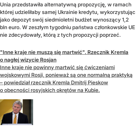
Unia przedstawiła alternatywną propozycję, w ramach
której udzieliłaby samej Ukrainie kredytu, wykorzystując
jako depozyt swój siedmioletni budżet wynoszący 1,2
bln euro. W zeszłym tygodniu państwa członkowskie UE
nie zdecydowały, którą z tych propozycji poprzeć.
"Inne kraje nie muszą się martwić". Rzecznik Kremla
o nagłej wizycie Rosjan
Inne kraje nie powinny martwić się ćwiczeniami
wojskowymi Rosji, ponieważ są one normalną praktyką
– powiedział rzecznik Kremla Dmitrij Pieskow
o obecności rosyjskich okrętów na Kubie.