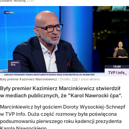
Dodano:
wczoraj
21:51
Były premier Kazimierz Marcinkiewicz
/ Źródło:
TVP
/
zrzut ekranu
Były premier Kazimierz Marcinkiewicz stwierdził
w mediach publicznych, że "Karol Nawrocki ćpa".
Marcinkiewicz był gościem Doroty Wysockiej-Schnepf
w TVP Info. Duża część rozmowy była poświęcona
podsumowaniu pierwszego roku kadencji prezydenta
Karola Nawrockiego.