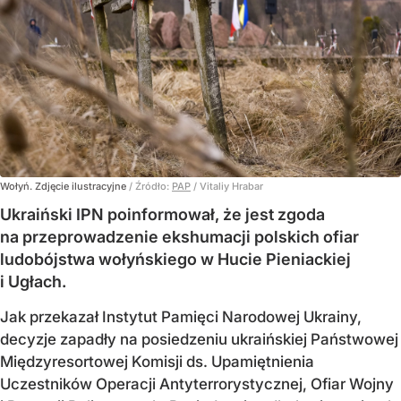
Wołyń. Zdjęcie ilustracyjne
/ Źródło:
PAP
/
Vitaliy Hrabar
Ukraiński IPN poinformował, że jest zgoda
na przeprowadzenie ekshumacji polskich ofiar
ludobójstwa wołyńskiego w Hucie Pieniackiej
i Ugłach.
Jak przekazał Instytut Pamięci Narodowej Ukrainy,
decyzje zapadły na posiedzeniu ukraińskiej Państwowej
Międzyresortowej Komisji ds. Upamiętnienia
Uczestników Operacji Antyterrorystycznej, Ofiar Wojny