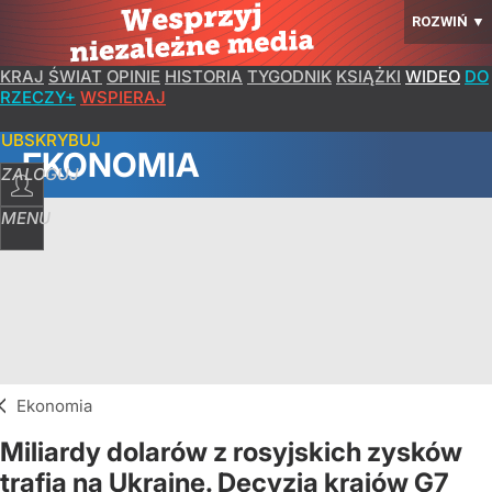
ROZWIŃ
▼
KRAJ
ŚWIAT
OPINIE
HISTORIA
TYGODNIK
KSIĄŻKI
WIDEO
DO
RZECZY+
WSPIERAJ
SUBSKRYBUJ
EKONOMIA
ZALOGUJ
MENU
Ekonomia
Miliardy dolarów z rosyjskich zysków
trafią na Ukrainę. Decyzja krajów G7