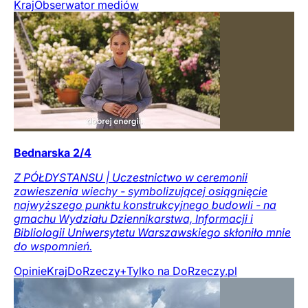
Kraj
Obserwator mediów
Bednarska 2/4
Z PÓŁDYSTANSU | Uczestnictwo w ceremonii
zawieszenia wiechy - symbolizującej osiągnięcie
najwyższego punktu konstrukcyjnego budowli - na
gmachu Wydziału Dziennikarstwa, Informacji i
Bibliologii Uniwersytetu Warszawskiego skłoniło mnie
do wspomnień.
Opinie
Kraj
DoRzeczy+
Tylko na DoRzeczy.pl