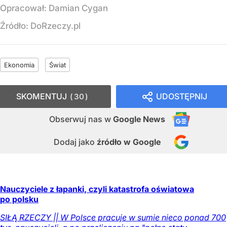
Opracował:
Damian Cygan
Źródło:
DoRzeczy.pl
Ekonomia
Świat
SKOMENTUJ
UDOSTĘPNIJ
30
Obserwuj nas
w
Google News
Dodaj jako
źródło w Google
Nauczyciele z łapanki, czyli katastrofa oświatowa
po polsku
SIŁĄ RZECZY || W Polsce pracuje w sumie nieco ponad 700