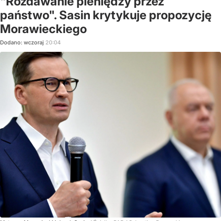
"Rozdawanie pieniędzy przez
państwo". Sasin krytykuje propozycję
Morawieckiego
Dodano:
wczoraj
20:04