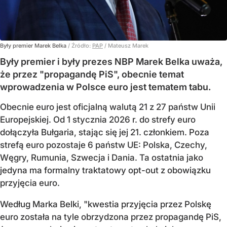
Były premier Marek Belka
/ Źródło:
PAP
/
Mateusz Marek
Były premier i były prezes NBP Marek Belka uważa,
że przez "propagandę PiS", obecnie temat
wprowadzenia w Polsce euro jest tematem tabu.
Obecnie euro jest oficjalną walutą 21 z 27 państw Unii
Europejskiej. Od 1 stycznia 2026 r. do strefy euro
dołączyła Bułgaria, stając się jej 21. członkiem.
Poza
strefą euro pozostaje 6 państw UE:
Polska, Czechy,
Węgry, Rumunia, Szwecja i Dania
. Ta ostatnia jako
jedyna ma formalny traktatowy opt-out z obowiązku
przyjęcia euro.
Według Marka Belki, "kwestia przyjęcia przez Polskę
euro została na tyle obrzydzona przez propagandę PiS,