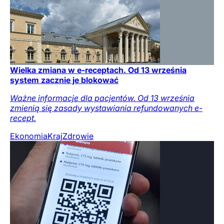
Wielka zmiana w e-receptach. Od 13 września
system zacznie je blokować
Ważne informacje dla pacjentów. Od 13 września
zmienią się zasady wystawiania refundowanych e-
recept.
Ekonomia
Kraj
Zdrowie