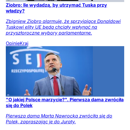
Ziobro: Ile wydadzą, by utrzymać Tuska przy
władzy?
Zbigniew Ziobro alarmuje, że sprzyjające Donaldowi
Tuskowi elity UE będą chciały wpłynąć na
przyszłoroczne wybory parlamentarne.
Opinie
Kraj
"O jakiej Polsce marzycie?". Pierwsza dama zwróciła
się do Polek
Pierwsza dama Marta Nawrocka zwróciła się do
Polek, zapraszając je do Juraty.