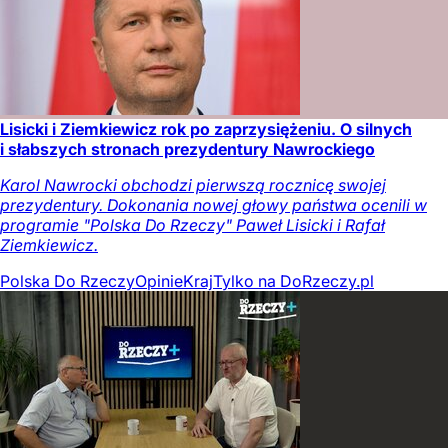
Lisicki i Ziemkiewicz rok po zaprzysiężeniu. O silnych
i słabszych stronach prezydentury Nawrockiego
Karol Nawrocki obchodzi pierwszą rocznicę swojej
prezydentury. Dokonania nowej głowy państwa ocenili w
programie "Polska Do Rzeczy" Paweł Lisicki i Rafał
Ziemkiewicz.
Polska Do Rzeczy
Opinie
Kraj
Tylko na DoRzeczy.pl