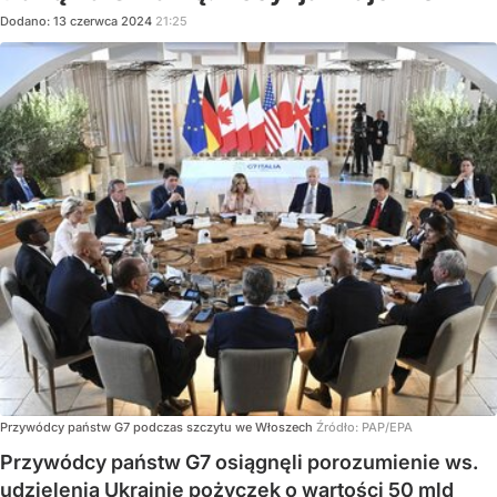
Dodano:
13
czerwca
2024
21:25
Przywódcy państw G7 podczas szczytu we Włoszech
Źródło:
PAP/EPA
Przywódcy państw G7 osiągnęli porozumienie ws.
udzielenia Ukrainie pożyczek o wartości 50 mld