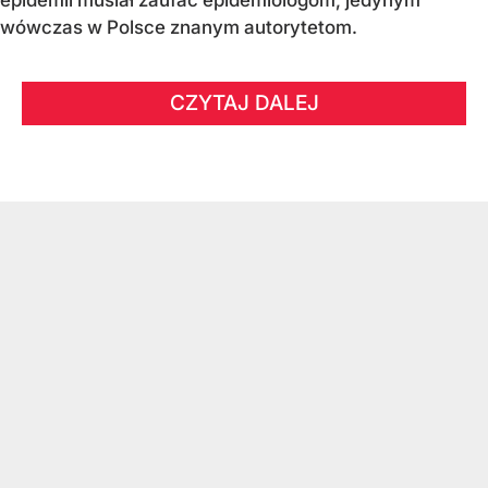
epidemii musiał zaufać epidemiologom, jedynym
wówczas w Polsce znanym autorytetom.
CZYTAJ DALEJ