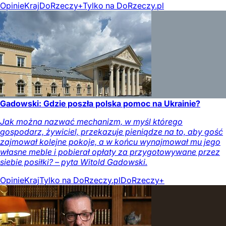
Opinie
Kraj
DoRzeczy+
Tylko na DoRzeczy.pl
Gadowski: Gdzie poszła polska pomoc na Ukrainie?
Jak można nazwać mechanizm, w myśl którego
gospodarz, żywiciel, przekazuje pieniądze na to, aby gość
zajmował kolejne pokoje, a w końcu wynajmował mu jego
własne meble i pobierał opłaty za przygotowywane przez
siebie posiłki? – pyta Witold Gadowski.
Opinie
Kraj
Tylko na DoRzeczy.pl
DoRzeczy+