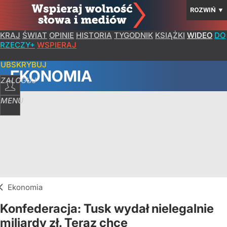
ROZWIŃ
▼
KRAJ
ŚWIAT
OPINIE
HISTORIA
TYGODNIK
KSIĄŻKI
WIDEO
DO
RZECZY+
WSPIERAJ
SUBSKRYBUJ
EKONOMIA
ZALOGUJ
MENU
Ekonomia
Konfederacja: Tusk wydał nielegalnie
miliardy zł. Teraz chce