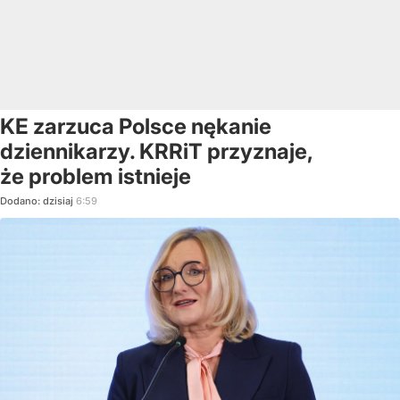
KE zarzuca Polsce nękanie
dziennikarzy. KRRiT przyznaje,
że problem istnieje
Dodano:
dzisiaj
6:59