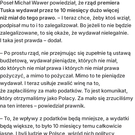
Poseł Michał Wawer powiedział, że
rząd premiera
Tuska wydawał przez te 10 miesięcy dużo więcej
niż miał do tego prawo
. – I teraz chce, żeby ktoś wziął,
podpisał mu to i to zalegalizował. Bo jeżeli to nie będzie
zalegalizowane, to się okaże, że wydawał nielegalnie.
I taka jest prawda – dodał.
– Po prostu rząd, nie przejmując się zupełnie tą ustawą
budżetową, wydawał pieniądze, których nie miał,
do których nie miał prawa i których nie miał prawa
pożyczyć, a mimo to pożyczał. Mimo to te pieniądze
wydawał. I teraz usiłuje zwalić winę na to,
że zapłaciliśmy za mało podatków. To jest komunikat,
który otrzymaliśmy jako Polacy. Za mało się zrzuciliśmy
na ten interes – powiedział prawnik.
– To, że wpływy z podatków będą mniejsze, a wydatki
będą większe, to było 10 miesięcy temu całkowicie
jasne. I byli ludzie w Polsce, wśród nich politycy