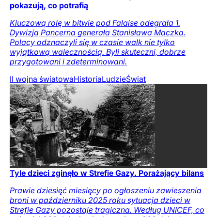
pokazują, co potrafią
Kluczową rolę w bitwie pod Falaise odegrała 1.
Dywizja Pancerna generała Stanisława Maczka.
Polacy odznaczyli się w czasie walk nie tylko
wyjątkową walecznością. Byli skuteczni, dobrze
przygotowani i zdeterminowani.
II wojna światowa
Historia
Ludzie
Świat
Tyle dzieci zginęło w Strefie Gazy. Porażający bilans
Prawie dziesięć miesięcy po ogłoszeniu zawieszenia
broni w październiku 2025 roku sytuacja dzieci w
Strefie Gazy pozostaje tragiczna. Według UNICEF, co