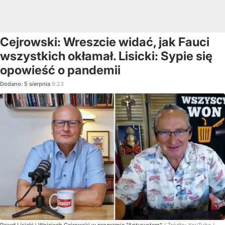
Cejrowski: Wreszcie widać, jak Fauci
wszystkich okłamał. Lisicki: Sypie się
opowieść o pandemii
Dodano:
5
sierpnia
9:23
Paweł Lisicki i Wojciech Cejrowski w programie "Antysystem"
/ Źródło:
YouTube
/