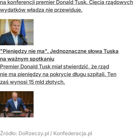
na konferencji premier Donald Tusk. Cięcia rządowych
wydatków władza nie przewiduje.
"Pieniędzy nie ma". Jednoznaczne słowa Tuska
na ważnym spotkaniu
Premier Donald Tusk miał stwierdzić, że rząd
nie ma pieniędzy na pokrycie długu szpitali. Ten
zaś wynosi 15 mld złotych.
Źródło:
DoRzeczy.pl
/
Konfederacja.pl