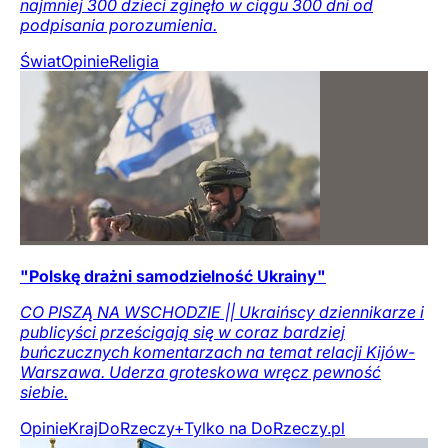
najmniej 300 dzieci zginęło w ciągu 300 dni od
podpisania porozumienia.
Świat
Opinie
Religia
"Polskę drażni samodzielność Ukrainy"
CO PISZĄ NA WSCHODZIE || Ukraińscy dziennikarze i
publicyści prześcigają się w coraz bardziej
buńczucznych komentarzach na temat relacji Kijów-
Warszawa. Uderza groteskowa wręcz pewność
siebie.
Opinie
Kraj
DoRzeczy+
Tylko na DoRzeczy.pl