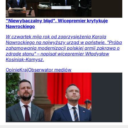
"Niewybaczalny błąd". Wicepremier krytykuje
Nawrockiego
W czwartek mija rok od zaprzysiężenia Karola
Nawrockiego na najwyższy urząd w państwie. "Próba
zahamowania modernizacji polskiej armii zakrawa o
zdradę stanu" – napisał wicepremier Władysław
Kosiniak-Kamysz.
Opinie
Kraj
Obserwator mediów