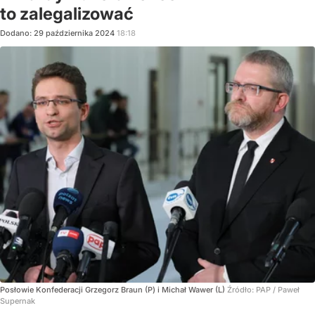
to zalegalizować
Dodano:
29
października
2024
18:18
Posłowie Konfederacji Grzegorz Braun (P) i Michał Wawer (L)
Źródło:
PAP
/
Paweł
Supernak