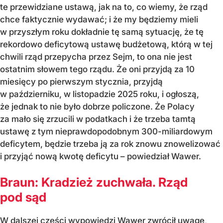
te przewidziane ustawą, jak na to, co wiemy, że rząd
chce faktycznie wydawać; i że my będziemy mieli
w przyszłym roku dokładnie tę samą sytuację, że tę
rekordowo deficytową ustawę budżetową, którą w tej
chwili rząd przepycha przez Sejm, to ona nie jest
ostatnim słowem tego rządu. Że oni przyjdą za 10
miesięcy po pierwszym stycznia, przyjdą
w październiku, w listopadzie 2025 roku, i ogłoszą,
że jednak to nie było dobrze policzone. Że Polacy
za mało się zrzucili w podatkach i że trzeba tamtą
ustawę z tym nieprawdopodobnym 300-miliardowym
deficytem, będzie trzeba ją za rok znowu znowelizować
i przyjąć nową kwotę deficytu – powiedział Wawer.
Braun: Kradzież zuchwała. Rząd
pod sąd
W dalszej części wypowiedzi Wawer zwrócił uwagę,