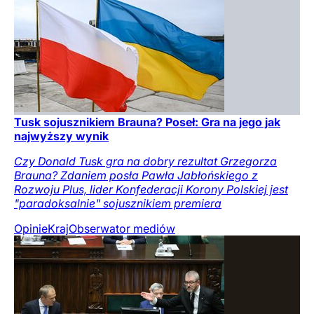
Tusk sojusznikiem Brauna? Poseł: Gra na jego jak
najwyższy wynik
Czy Donald Tusk gra na dobry rezultat Grzegorza
Brauna? Zdaniem posła Pawła Jabłońskiego z
Rozwoju Plus, lider Konfederacji Korony Polskiej jest
"paradoksalnie" sojusznikiem premiera
Opinie
Kraj
Obserwator mediów