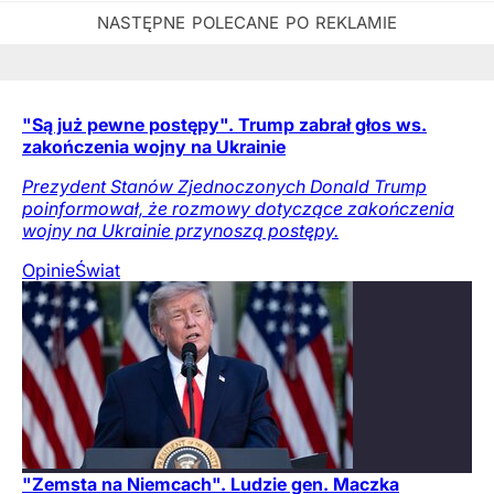
"Są już pewne postępy". Trump zabrał głos ws.
zakończenia wojny na Ukrainie
Prezydent Stanów Zjednoczonych Donald Trump
poinformował, że rozmowy dotyczące zakończenia
wojny na Ukrainie przynoszą postępy.
Opinie
Świat
"Zemsta na Niemcach". Ludzie gen. Maczka