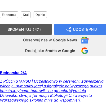
Ekonomia
Kraj
Opinie
SKOMENTUJ
UDOSTĘPNIJ
47
Obserwuj nas
w
Google News
Dodaj jako
źródło w Google
Bednarska 2/4
Z PÓŁDYSTANSU | Uczestnictwo w ceremonii zawieszenia
wiechy - symbolizującej osiągnięcie najwyższego punktu
konstrukcyjnego budowli - na gmachu Wydziału
Dziennikarstwa, Informacji i Bibliologii Uniwersytetu
Warszawskiego skłoniło mnie do wspomnień.