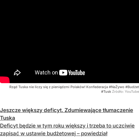
Rząd Tuska nie liczy się z pieniędzmi Polaków! Konfederacja #NaŻywo #Budżet
#Tusk
Źródło:
YouTube
Jeszcze większy deficyt. Zdumiewające tłumaczenie
Tuska
Deficyt będzie w tym roku większy i trzeba to uczciwie
zapisać w ustawie budżetowej – powiedział