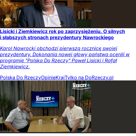
Lisicki i Ziemkiewicz rok po zaprzysiężeniu. O silnych
i słabszych stronach prezydentury Nawrockiego
Karol Nawrocki obchodzi pierwszą rocznicę swojej
prezydentury. Dokonania nowej głowy państwa ocenili w
programie "Polska Do Rzeczy" Paweł Lisicki i Rafał
Ziemkiewicz.
Polska Do Rzeczy
Opinie
Kraj
Tylko na DoRzeczy.pl