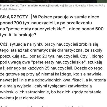
Premier Donald Tusk i minister edukacji narodowej Barbara Nowacka
/ Źródło:
PAP
/
Radek Pietruszka
SIŁĄ RZECZY || W Polsce pracuje w sumie nieco
ponad 700 tys. nauczycieli, a po przeliczeniu
na "pełne etaty nauczycielskie" – nieco ponad 500
tys. A ilu brakuje?
Cóż, sytuacja na rynku pracy nauczycieli zrobiła się
tego lata aż tak dramatycznie dramatyczna, że szkoły
poszukują aż… ponad 20 tys. nauczycieli. Czyli, biorąc
pod uwagę owe "pełne etaty nauczycielskie", szukają
aż jednego na każdych 25 nauczycieli. Doszło do tego,
że gotowe są przyjąć niemal każdego, kto się nawinie,
nawet jeśli nie ma odpowiednich kwalifikacji, a kuratoria
nie mają wyjścia i całymi tysiącami zatwierdzają
wnioski o ich zatrudnienie, bo bez ich zgody załatanie
wakatu jest niemożliwe.