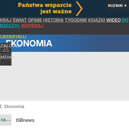
ROZWIŃ
▼
KRAJ
ŚWIAT
OPINIE
HISTORIA
TYGODNIK
KSIĄŻKI
WIDEO
DO
RZECZY+
WSPIERAJ
SUBSKRYBUJ
EKONOMIA
ZALOGUJ
MENU
Ekonomia
ISBnews