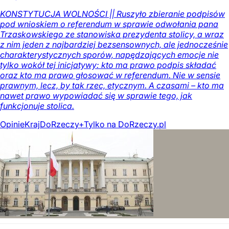
KONSTYTUCJA WOLNOŚCI || Ruszyło zbieranie podpisów
pod wnioskiem o referendum w sprawie odwołania pana
Trzaskowskiego ze stanowiska prezydenta stolicy, a wraz
z nim jeden z najbardziej bezsensownych, ale jednocześnie
charakterystycznych sporów, napędzających emocje nie
tylko wokół tej inicjatywy: kto ma prawo podpis składać
oraz kto ma prawo głosować w referendum. Nie w sensie
prawnym, lecz, by tak rzec, etycznym. A czasami – kto ma
nawet prawo wypowiadać się w sprawie tego, jak
funkcjonuje stolica.
Opinie
Kraj
DoRzeczy+
Tylko na DoRzeczy.pl