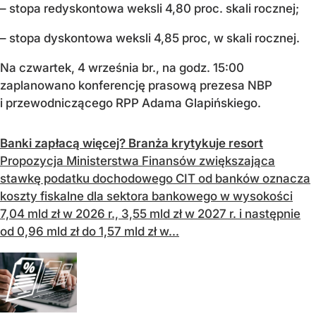
– stopa redyskontowa weksli 4,80 proc. skali rocznej;
– stopa dyskontowa weksli 4,85 proc, w skali rocznej.
Na czwartek, 4 września br., na godz. 15:00
zaplanowano konferencję prasową prezesa NBP
i przewodniczącego RPP Adama Glapińskiego.
Banki zapłacą więcej? Branża krytykuje resort
Propozycja Ministerstwa Finansów zwiększająca
stawkę podatku dochodowego CIT od banków oznacza
koszty fiskalne dla sektora bankowego w wysokości
7,04 mld zł w 2026 r., 3,55 mld zł w 2027 r. i następnie
od 0,96 mld zł do 1,57 mld zł w...