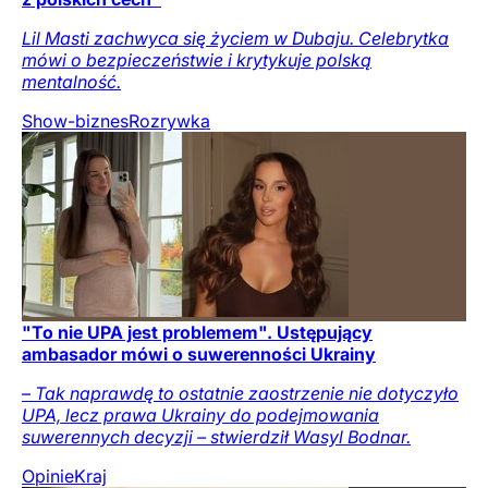
Lil Masti zachwyca się życiem w Dubaju. Celebrytka
mówi o bezpieczeństwie i krytykuje polską
mentalność.
Show-biznes
Rozrywka
"To nie UPA jest problemem". Ustępujący
ambasador mówi o suwerenności Ukrainy
– Tak naprawdę to ostatnie zaostrzenie nie dotyczyło
UPA, lecz prawa Ukrainy do podejmowania
suwerennych decyzji – stwierdził Wasyl Bodnar.
Opinie
Kraj