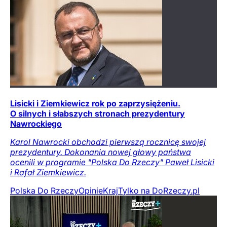
Lisicki i Ziemkiewicz rok po zaprzysiężeniu.
O silnych i słabszych stronach prezydentury
Nawrockiego
Karol Nawrocki obchodzi pierwszą rocznicę swojej
prezydentury. Dokonania nowej głowy państwa
ocenili w programie "Polska Do Rzeczy" Paweł Lisicki
i Rafał Ziemkiewicz.
Polska Do Rzeczy
Opinie
Kraj
Tylko na DoRzeczy.pl