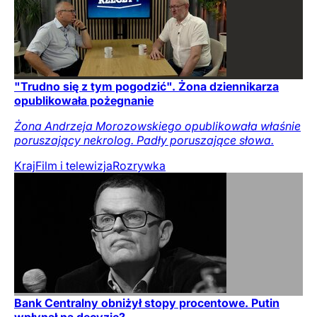
"Trudno się z tym pogodzić". Żona dziennikarza
opublikowała pożegnanie
Żona Andrzeja Morozowskiego opublikowała właśnie
poruszający nekrolog. Padły poruszające słowa.
Kraj
Film i telewizja
Rozrywka
Bank Centralny obniżył stopy procentowe. Putin