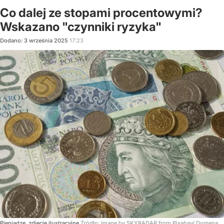
Co dalej ze stopami procentowymi?
Wskazano "czynniki ryzyka"
Dodano:
3
września
2025
17:23
Pieniądze, zdjęcie ilustracyjne
Źródło:
Image by SKYRADAR from Pixabay/ Domena