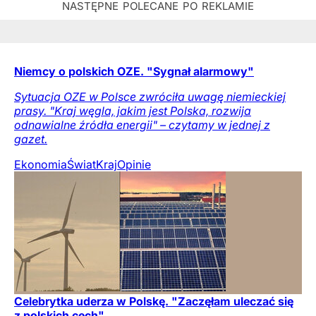
Niemcy o polskich OZE. "Sygnał alarmowy"
Sytuacja OZE w Polsce zwróciła uwagę niemieckiej
prasy. "Kraj węgla, jakim jest Polska, rozwija
odnawialne źródła energii" – czytamy w jednej z
gazet.
Ekonomia
Świat
Kraj
Opinie
Celebrytka uderza w Polskę. "Zaczęłam uleczać się
z polskich cech"