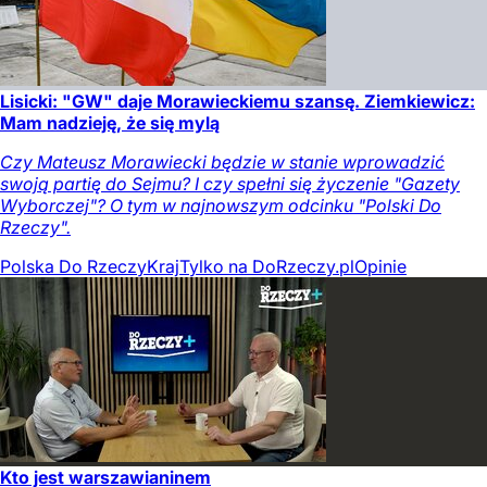
Lisicki: "GW" daje Morawieckiemu szansę. Ziemkiewicz:
Mam nadzieję, że się mylą
Czy Mateusz Morawiecki będzie w stanie wprowadzić
swoją partię do Sejmu? I czy spełni się życzenie "Gazety
Wyborczej"? O tym w najnowszym odcinku "Polski Do
Rzeczy".
Polska Do Rzeczy
Kraj
Tylko na DoRzeczy.pl
Opinie
Kto jest warszawianinem