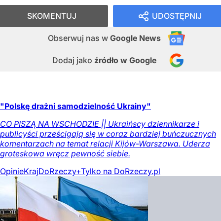
SKOMENTUJ
UDOSTĘPNIJ
Obserwuj nas
w
Google News
Dodaj jako
źródło w Google
"Polskę drażni samodzielność Ukrainy"
CO PISZĄ NA WSCHODZIE || Ukraińscy dziennikarze i
publicyści prześcigają się w coraz bardziej buńczucznych
komentarzach na temat relacji Kijów-Warszawa. Uderza
groteskowa wręcz pewność siebie.
Opinie
Kraj
DoRzeczy+
Tylko na DoRzeczy.pl