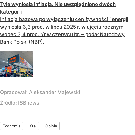
Tyle wyniosła inflacja. Nie uwzględniono dwóch
kategorii
Inflacja bazowa po wyłączeniu cen żywności i energii
wyniosła 3,3 proc. w lipcu 2025 r. w ujęciu rocznym
wobec 3,4 proc. r/r w czerwcu br. – podał Narodowy
Bank Polski (NBP).
Opracował:
Aleksander Majewski
Źródło:
ISBnews
Ekonomia
Kraj
Opinie