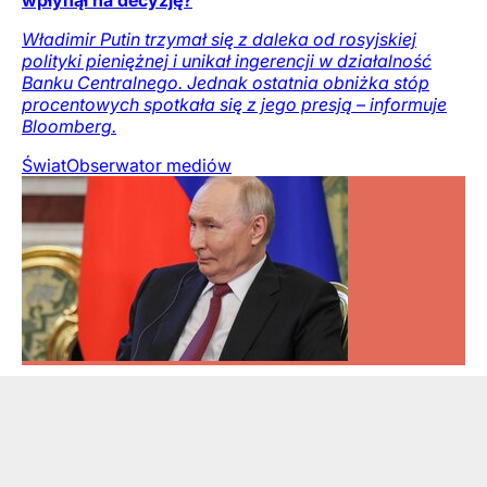
wpłynął na decyzję?
Władimir Putin trzymał się z daleka od rosyjskiej
polityki pieniężnej i unikał ingerencji w działalność
Banku Centralnego. Jednak ostatnia obniżka stóp
procentowych spotkała się z jego presją – informuje
Bloomberg.
Świat
Obserwator mediów