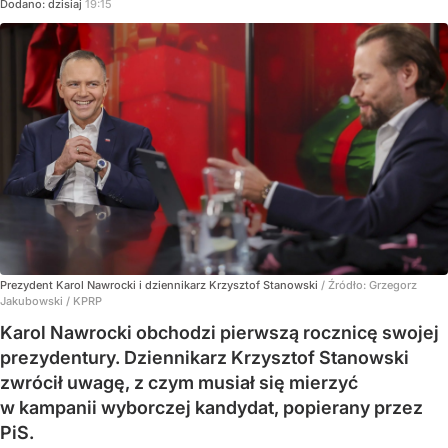
Dodano:
dzisiaj
19:15
Prezydent Karol Nawrocki i dziennikarz Krzysztof Stanowski
/ Źródło:
Grzegorz
Jakubowski / KPRP
Karol Nawrocki obchodzi pierwszą rocznicę swojej
prezydentury. Dziennikarz Krzysztof Stanowski
zwrócił uwagę, z czym musiał się mierzyć
w kampanii wyborczej kandydat, popierany przez
PiS.