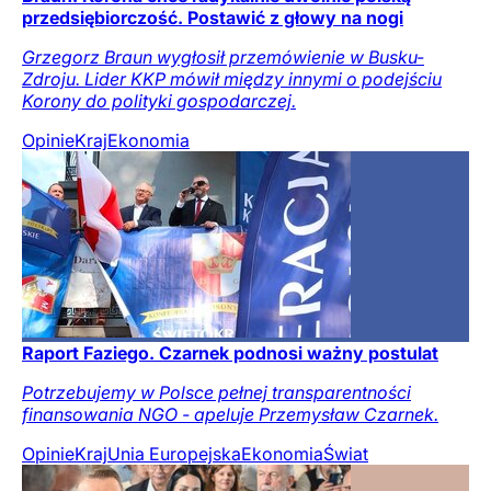
przedsiębiorczość. Postawić z głowy na nogi
Grzegorz Braun wygłosił przemówienie w Busku-
Zdroju. Lider KKP mówił między innymi o podejściu
Korony do polityki gospodarczej.
Opinie
Kraj
Ekonomia
Raport Faziego. Czarnek podnosi ważny postulat
Potrzebujemy w Polsce pełnej transparentności
finansowania NGO - apeluje Przemysław Czarnek.
Opinie
Kraj
Unia Europejska
Ekonomia
Świat