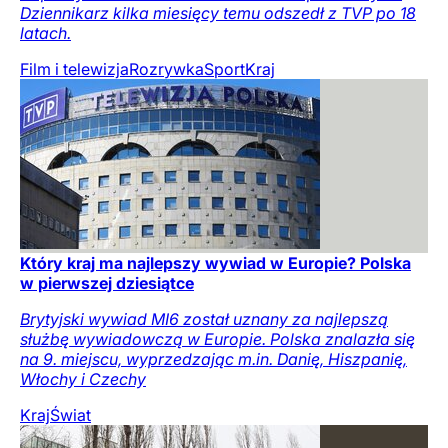
Dziennikarz kilka miesięcy temu odszedł z TVP po 18
latach.
Film i telewizja
Rozrywka
Sport
Kraj
Który kraj ma najlepszy wywiad w Europie? Polska
w pierwszej dziesiątce
Brytyjski wywiad MI6 został uznany za najlepszą
służbę wywiadowczą w Europie. Polska znalazła się
na 9. miejscu, wyprzedzając m.in. Danię, Hiszpanię,
Włochy i Czechy
Kraj
Świat