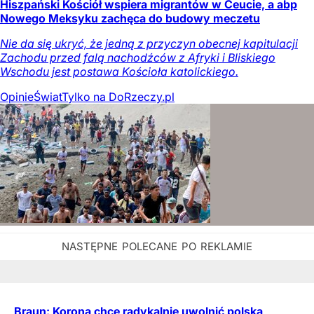
Hiszpański Kościół wspiera migrantów w Ceucie, a abp
Nowego Meksyku zachęca do budowy meczetu
Nie da się ukryć, że jedną z przyczyn obecnej kapitulacji
Zachodu przed falą nachodźców z Afryki i Bliskiego
Wschodu jest postawa Kościoła katolickiego.
Opinie
Świat
Tylko na DoRzeczy.pl
Braun: Korona chce radykalnie uwolnić polską