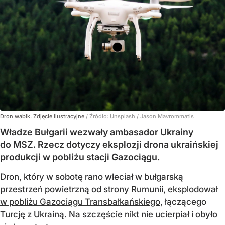
Dron wabik. Zdjęcie ilustracyjne
/ Źródło:
Unsplash
/
Jason Mavrommatis
Władze Bułgarii wezwały ambasador Ukrainy
do MSZ. Rzecz dotyczy eksplozji drona ukraińskiej
produkcji w pobliżu stacji Gazociągu.
Dron, który w sobotę rano wleciał w bułgarską
przestrzeń powietrzną od strony Rumunii,
eksplodował
w pobliżu Gazociągu Transbałkańskiego
, łączącego
Turcję z Ukrainą. Na szczęście nikt nie ucierpiał i obyło