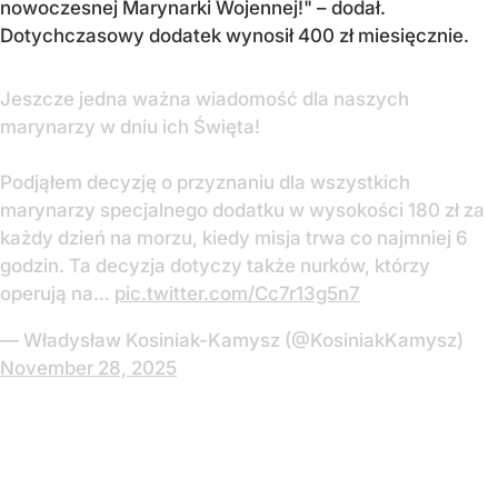
nowoczesnej Marynarki Wojennej!" – dodał.
Dotychczasowy dodatek wynosił 400 zł miesięcznie.
Jeszcze jedna ważna wiadomość dla naszych
marynarzy w dniu ich Święta!
Podjąłem decyzję o przyznaniu dla wszystkich
marynarzy specjalnego dodatku w wysokości 180 zł za
każdy dzień na morzu, kiedy misja trwa co najmniej 6
godzin. Ta decyzja dotyczy także nurków, którzy
operują na…
pic.twitter.com/Cc7r13g5n7
— Władysław Kosiniak-Kamysz (@KosiniakKamysz)
November 28, 2025