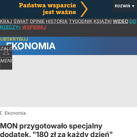
ROZWIŃ
▼
KRAJ
ŚWIAT
OPINIE
HISTORIA
TYGODNIK
KSIĄŻKI
WIDEO
DO
RZECZY+
WSPIERAJ
SUBSKRYBUJ
EKONOMIA
ZALOGUJ
MENU
Ekonomia
MON przygotowało specjalny
dodatek. "180 zł za każdy dzień"