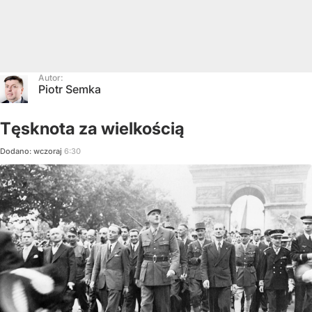
Autor:
Piotr Semka
Tęsknota za wielkością
Dodano:
wczoraj
6:30