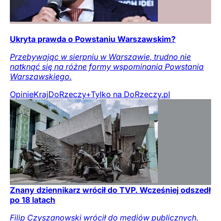
Ukryta prawda o Powstaniu Warszawskim?
Przebywając w sierpniu w Warszawie, trudno nie
natknąć się na różne formy wspominania Powstania
Warszawskiego.
Opinie
Kraj
DoRzeczy+
Tylko na DoRzeczy.pl
Znany dziennikarz wrócił do TVP. Wcześniej odszedł
po 18 latach
Filip Czyszanowski wrócił do mediów publicznych.