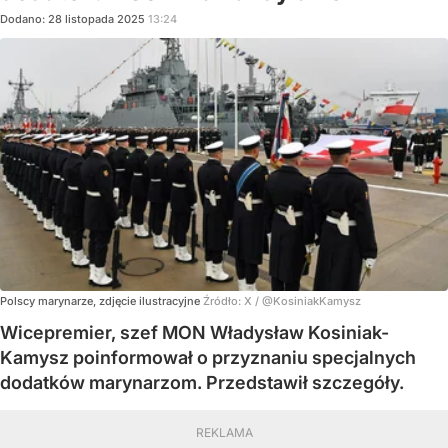
Dodano:
28
listopada
2025
13:24
Polscy marynarze, zdjęcie ilustracyjne
Źródło:
X
/
@KosiniakKamysz
Wicepremier, szef MON Władysław Kosiniak-
Kamysz poinformował o przyznaniu specjalnych
dodatków marynarzom. Przedstawił szczegóły.