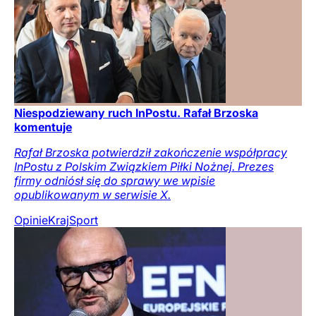
Niespodziewany ruch InPostu. Rafał Brzoska
komentuje
Rafał Brzoska potwierdził zakończenie współpracy
InPostu z Polskim Związkiem Piłki Nożnej. Prezes
firmy odniósł się do sprawy we wpisie
opublikowanym w serwisie X.
Opinie
Kraj
Sport