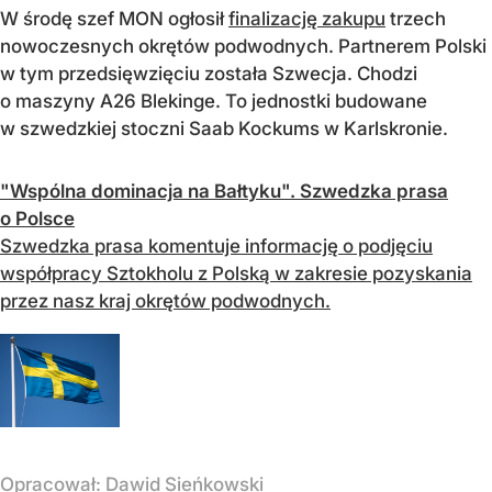
W środę szef MON ogłosił
finalizację zakupu
trzech
nowoczesnych okrętów podwodnych. Partnerem Polski
w tym przedsięwzięciu została Szwecja. Chodzi
o maszyny A26 Blekinge. To jednostki budowane
w szwedzkiej stoczni Saab Kockums w Karlskronie.
"Wspólna dominacja na Bałtyku". Szwedzka prasa
o Polsce
Szwedzka prasa komentuje informację o podjęciu
współpracy Sztokholu z Polską w zakresie pozyskania
przez nasz kraj okrętów podwodnych.
Opracował:
Dawid Sieńkowski