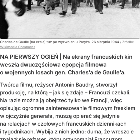
Charles de Gaulle (na czele) tuż po wyzwoleniu Paryża, 26 sierpnia 1944
/ Źródło:
Wikimedia Commons
NA PIERWSZY OGIEŃ | Na ekrany francuskich kin
weszła dwuczęściowa epopeja filmowa
o wojennych losach gen. Charles’a de Gaulle’a.
Twórca filmu, reżyser Antonin Baudry, stworzył
produkcję, na którą – jak się zdaje – Francuzi czekali.
Na razie można ją obejrzeć tylko we Francji, więc
opisując ogromne zainteresowanie filmowym freskiem
w ojczyźnie generała, muszę opierać się jedynie
na relacjach w czołowych francuskich dziennikach
i tygodnikach. Wybija z nich jedno: duma, że wreszcie
znalazł się reżyser, który przypomniał Francuzom,