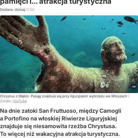
pamięci i... atrakcja turystyczna
Dodano:
dzisiaj
11:00
Chrystus z Głębin. Posąg znajduje się przy liguryjskim wybrzeżu we Włoszech
/
Źródło:
YouTube
Na dnie zatoki San Fruttuoso, między Camogli
a Portofino na włoskiej Riwierze Liguryjskiej
znajduje się niesamowita rzeźba Chrystusa.
To więcej niż wakacyjna atrakcja turystyczna.