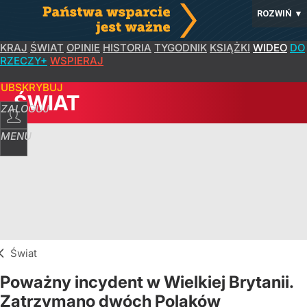
ROZWIŃ
▼
KRAJ
ŚWIAT
OPINIE
HISTORIA
TYGODNIK
KSIĄŻKI
WIDEO
DO
RZECZY+
WSPIERAJ
SUBSKRYBUJ
ŚWIAT
ZALOGUJ
MENU
Świat
Poważny incydent w Wielkiej Brytanii.
Zatrzymano dwóch Polaków