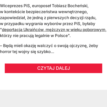
Wiceprezes PiS, europoseł Tobiasz Bocheński,
w kontekście bezpieczeństwa wewnętrznego,
zapowiedział, że jedną z pierwszych decyzji rządu,
w przypadku wygrania wyborów przez PiS, byłaby
"
deportacja Ukraińców, mężczyzn w wieku poborowym,
którzy nie pracują legalnie w Polsce".
– Będą mieli okazję walczyć o swoją ojczyznę, żeby
horror tej wojny się szybko...
CZYTAJ DALEJ