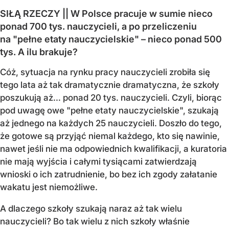
SIŁĄ RZECZY || W Polsce pracuje w sumie nieco
ponad 700 tys. nauczycieli, a po przeliczeniu
na "pełne etaty nauczycielskie" – nieco ponad 500
tys. A ilu brakuje?
Cóż, sytuacja na rynku pracy nauczycieli zrobiła się
tego lata aż tak dramatycznie dramatyczna, że szkoły
poszukują aż… ponad 20 tys. nauczycieli. Czyli, biorąc
pod uwagę owe "pełne etaty nauczycielskie", szukają
aż jednego na każdych 25 nauczycieli. Doszło do tego,
że gotowe są przyjąć niemal każdego, kto się nawinie,
nawet jeśli nie ma odpowiednich kwalifikacji, a kuratoria
nie mają wyjścia i całymi tysiącami zatwierdzają
wnioski o ich zatrudnienie, bo bez ich zgody załatanie
wakatu jest niemożliwe.
A dlaczego szkoły szukają naraz aż tak wielu
nauczycieli? Bo tak wielu z nich szkoły właśnie