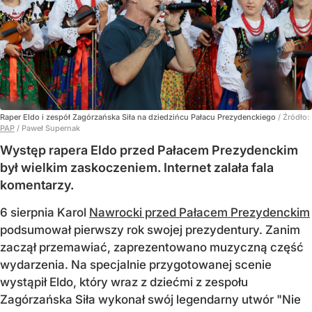
Raper Eldo i zespół Zagórzańska Siła na dziedzińcu Pałacu Prezydenckiego
/ Źródło:
PAP
/
Paweł Supernak
Występ rapera Eldo przed Pałacem Prezydenckim
był wielkim zaskoczeniem. Internet zalała fala
komentarzy.
6 sierpnia Karol
Nawrocki przed Pałacem Prezydenckim
podsumował pierwszy rok swojej prezydentury. Zanim
zaczął przemawiać, zaprezentowano muzyczną część
wydarzenia. Na specjalnie przygotowanej scenie
wystąpił Eldo, który wraz z dziećmi z zespołu
Zagórzańska Siła wykonał swój legendarny utwór "Nie