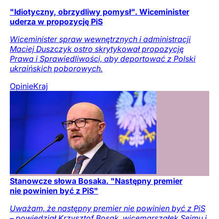
"Idiotyczny, obrzydliwy pomysł". Wiceminister
uderza w propozycję PiS
Wiceminister spraw wewnętrznych i administracji
Maciej Duszczyk ostro skrytykował propozycję
Prawa i Sprawiedliwości, aby deportować z Polski
ukraińskich poborowych.
Opinie
Kraj
Stanowcze słowa Bosaka. "Następny premier
nie powinien być z PiS"
Uważam, że następny premier nie powinien być z PiS
– powiedział Krzysztof Bosak, wicemarszałek Sejmu i