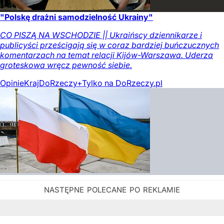
"Polskę drażni samodzielność Ukrainy"
CO PISZĄ NA WSCHODZIE || Ukraińscy dziennikarze i
publicyści prześcigają się w coraz bardziej buńczucznych
komentarzach na temat relacji Kijów-Warszawa. Uderza
groteskowa wręcz pewność siebie.
Opinie
Kraj
DoRzeczy+
Tylko na DoRzeczy.pl