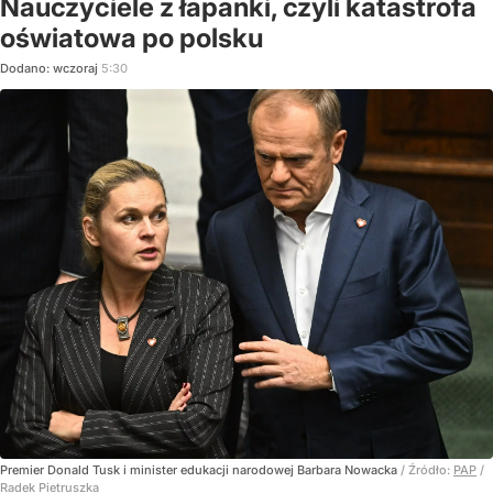
Nauczyciele z łapanki, czyli katastrofa
oświatowa po polsku
Dodano:
wczoraj
5:30
Premier Donald Tusk i minister edukacji narodowej Barbara Nowacka
/ Źródło:
PAP
/
Radek Pietruszka