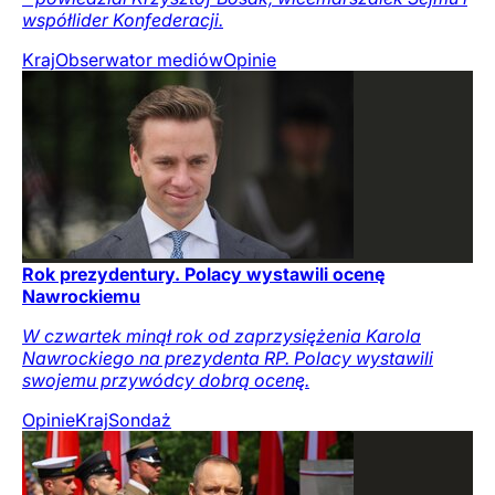
współlider Konfederacji.
Kraj
Obserwator mediów
Opinie
Rok prezydentury. Polacy wystawili ocenę
Nawrockiemu
W czwartek minął rok od zaprzysiężenia Karola
Nawrockiego na prezydenta RP. Polacy wystawili
swojemu przywódcy dobrą ocenę.
Opinie
Kraj
Sondaż