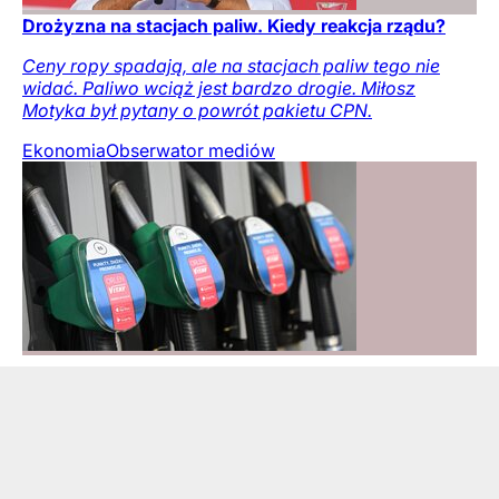
Drożyzna na stacjach paliw. Kiedy reakcja rządu?
Ceny ropy spadają, ale na stacjach paliw tego nie
widać. Paliwo wciąż jest bardzo drogie. Miłosz
Motyka był pytany o powrót pakietu CPN.
Ekonomia
Obserwator mediów