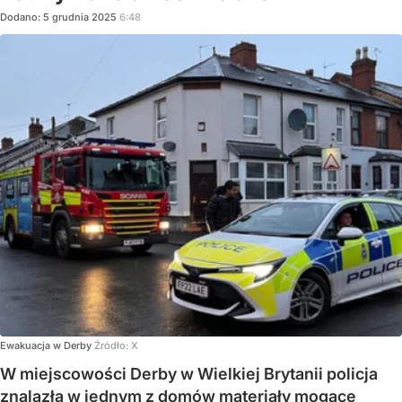
Dodano:
5
grudnia
2025
6:48
Ewakuacja w Derby
Źródło:
X
W miejscowości Derby w Wielkiej Brytanii policja
znalazła w jednym z domów materiały mogące