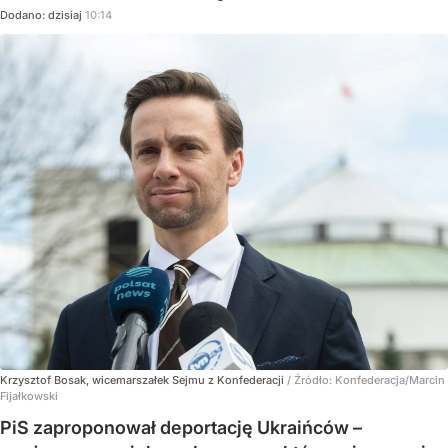
Dodano:
dzisiaj
10:14
Krzysztof Bosak, wicemarszałek Sejmu z Konfederacji
/ Źródło:
Konfederacja/Marcin
Fijałkowski
PiS zaproponował deportację Ukraińców –