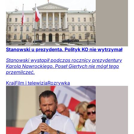
Stanowski u prezydenta. Polityk KO nie wytrzymał
Stanowski wystąpił podczas rocznicy prezydentury
Karola Nawrockiego. Poseł Giertych nie mógł tego
przemilczeć.
Kraj
Film i telewizja
Rozrywka