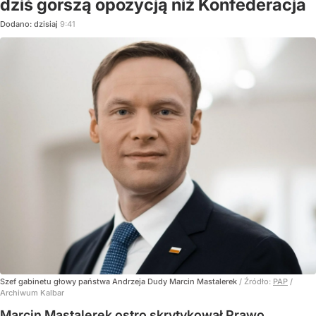
dziś gorszą opozycją niż Konfederacja
Dodano:
dzisiaj
9:41
Szef gabinetu głowy państwa Andrzeja Dudy Marcin Mastalerek
/ Źródło:
PAP
/
Archiwum Kalbar
Marcin Mastalerek ostro skrytykował Prawo