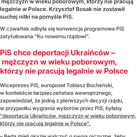
mężczyzn w wieku poborowym, którzy nie pracują
legalnie w Polsce. Krzysztof Bosak nie zostawił
suchej nitki na pomyśle PiS.
W czwartek odbyła się konwencja programowa PiS
zatytułowana "Ku nowemu rządowi".
PiS chce deportacji Ukraińców –
mężczyzn w wieku poborowym,
którzy nie pracują legalnie w Polsce
Wiceprezes PiS, europoseł Tobiasz Bocheński,
w kontekście bezpieczeństwa wewnętrznego,
zapowiedział, że jedną z pierwszych decyzji rządu,
w przypadku wygrania wyborów przez PiS, byłaby
"deportacja Ukraińców, mężczyzn w wieku poborowym,
którzy nie pracują legalnie w Polsce".
– Będą mieli okazję walczyć o swoją ojczyznę, żeby