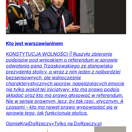
Kto jest warszawianinem
KONSTYTUCJA WOLNOŚCI || Ruszyło zbieranie
podpisów pod wnioskiem o referendum w sprawie
odwołania pana Trzaskowskiego ze stanowiska
prezydenta stolicy, a wraz z nim jeden z najbardziej
bezsensownych, ale jednocześnie
charakterystycznych sporów, napędzających emocje
nie tylko wokół tej inicjatywy: kto ma prawo podpis
składać oraz kto ma prawo głosować w referendum.
Nie w sensie prawnym, lecz, by tak rzec, etycznym. A
czasami – kto ma nawet prawo wypowiadać się w
sprawie tego, jak funkcjonuje stolica.
Opinie
Kraj
DoRzeczy+
Tylko na DoRzeczy.pl