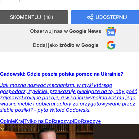
SKOMENTUJ
UDOSTĘPNIJ
16
Obserwuj nas
w
Google News
Dodaj jako
źródło w Google
Gadowski: Gdzie poszła polska pomoc na Ukrainie?
Jak można nazwać mechanizm, w myśl którego
gospodarz, żywiciel, przekazuje pieniądze na to, aby gość
zajmował kolejne pokoje, a w końcu wynajmował mu jego
własne meble i pobierał opłaty za przygotowywane przez
siebie posiłki? – pyta Witold Gadowski.
Opinie
Kraj
Tylko na DoRzeczy.pl
DoRzeczy+