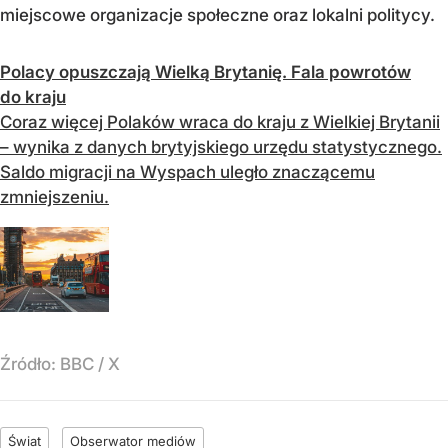
miejscowe organizacje społeczne oraz lokalni politycy.
Polacy opuszczają Wielką Brytanię. Fala powrotów
do kraju
Coraz więcej Polaków wraca do kraju z Wielkiej Brytanii
– wynika z danych brytyjskiego urzędu statystycznego.
Saldo migracji na Wyspach uległo znaczącemu
zmniejszeniu.
Źródło:
BBC
/
X
Świat
Obserwator mediów