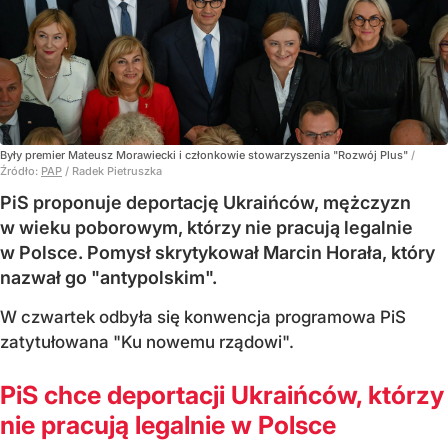
Były premier Mateusz Morawiecki i członkowie stowarzyszenia "Rozwój Plus"
/
Źródło:
PAP
/
Radek Pietruszka
PiS proponuje deportację Ukraińców, mężczyzn
w wieku poborowym, którzy nie pracują legalnie
w Polsce. Pomysł skrytykował Marcin Horała, który
nazwał go "antypolskim".
W czwartek odbyła się konwencja programowa PiS
zatytułowana "Ku nowemu rządowi".
PiS chce deportacji Ukraińców, którzy
nie pracują legalnie w Polsce