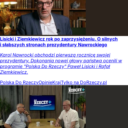
Lisicki i Ziemkiewicz rok po zaprzysiężeniu. O silnych
i słabszych stronach prezydentury Nawrockiego
Karol Nawrocki obchodzi pierwszą rocznicę swojej
prezydentury. Dokonania nowej głowy państwa ocenili w
programie "Polska Do Rzeczy" Paweł Lisicki i Rafał
Ziemkiewicz.
Polska Do Rzeczy
Opinie
Kraj
Tylko na DoRzeczy.pl