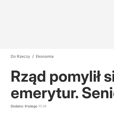
Do Rzeczy
/
Ekonomia
Rząd pomylił s
emerytur. Sen
Dodano:
9
lutego
10:36