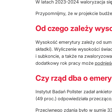
W latach 2023-2024 waloryzacja się
Przypomnijmy, że w projekcie budżet
Od czego zależy wys
Wysokość emerytury zależy od sumy 
składki). Wyliczenie wysokości świ
i subkoncie, a także na zwaloryzow
dodatkowy rok pracy może
podnieś
Czy rząd dba o emer
Instytut Badań Pollster zadał anki
(49 proc.) odpowiedziała przecząco,
Przeciwnego zdania było w sumie 33