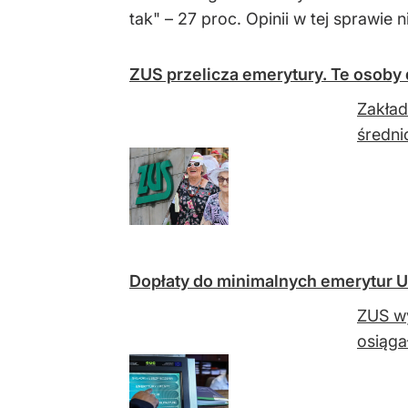
tak" – 27 proc. Opinii w tej sprawie
ZUS przelicza emerytury. Te osoby
Zakład
średni
Dopłaty do minimalnych emerytur U
ZUS wy
osiąga