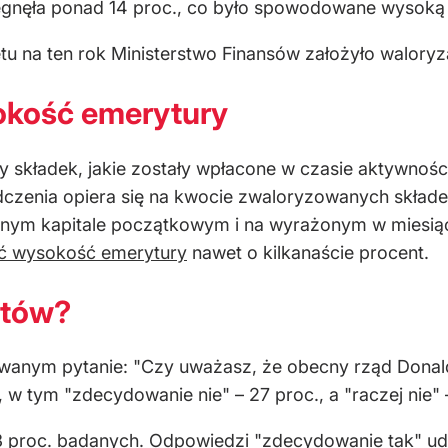
gnęła ponad 14 proc., co było spowodowane wysoką i
u na ten rok Ministerstwo Finansów założyło waloryz
okość emerytury
składek, jakie zostały wpłacone w czasie aktywnośc
adczenia opiera się na kwocie zwaloryzowanych skła
anym kapitale początkowym i na wyrażonym w miesią
ć wysokość emerytury
nawet o kilkanaście procent.
ytów?
etowanym pytanie: "Czy uważasz, że obecny rząd Dona
 w tym "zdecydowanie nie" – 27 proc., a "raczej nie" 
 proc. badanych. Odpowiedzi "zdecydowanie tak" udzie