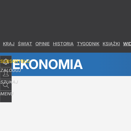
Udostępnij
17
Skomentuj
KRAJ
ŚWIAT
OPINIE
HISTORIA
TYGODNIK
KSIĄŻKI
WI
EKONOMIA
SUBSKRYBUJ
ZALOGUJ
SZUKAJ
MENU