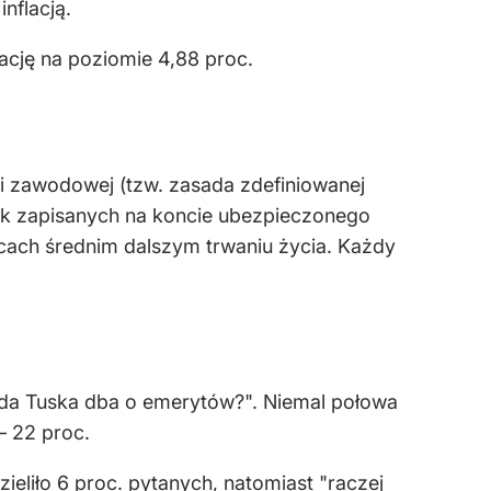
nflacją.
ację na poziomie 4,88 proc.
i zawodowej (tzw. zasada zdefiniowanej
dek zapisanych na koncie ubezpieczonego
cach średnim dalszym trwaniu życia. Każdy
lda Tuska dba o emerytów?". Niemal połowa
– 22 proc.
liło 6 proc. pytanych, natomiast "raczej