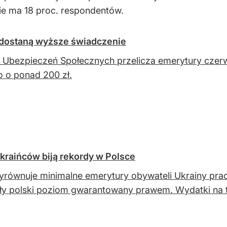
 nie ma 18 proc. respondentów.
 dostaną wyższe świadczenie
 Ubezpieczeń Społecznych przelicza emerytury czer
o o ponad 200 zł.
kraińców biją rekordy w Polsce
równuje minimalne emerytury obywateli Ukrainy prac
ły polski poziom gwarantowany prawem. Wydatki na te