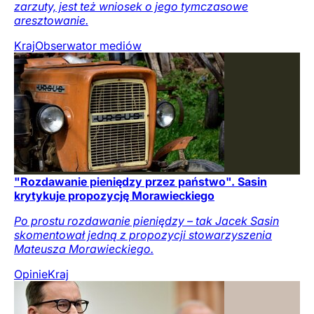
zarzuty, jest też wniosek o jego tymczasowe
aresztowanie.
Kraj
Obserwator mediów
"Rozdawanie pieniędzy przez państwo". Sasin
krytykuje propozycję Morawieckiego
Po prostu rozdawanie pieniędzy – tak Jacek Sasin
skomentował jedną z propozycji stowarzyszenia
Mateusza Morawieckiego.
Opinie
Kraj