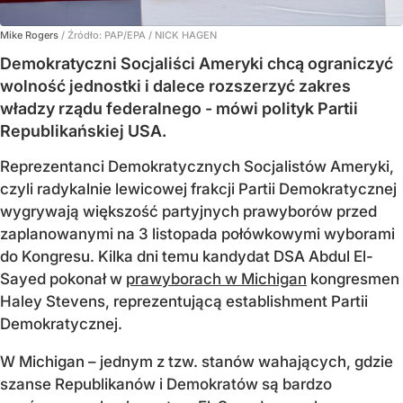
Mike Rogers
/ Źródło:
PAP/EPA
/
NICK HAGEN
Demokratyczni Socjaliści Ameryki chcą ograniczyć
wolność jednostki i dalece rozszerzyć zakres
władzy rządu federalnego - mówi polityk Partii
Republikańskiej USA.
Reprezentanci Demokratycznych Socjalistów Ameryki,
czyli radykalnie lewicowej frakcji Partii Demokratycznej
wygrywają większość partyjnych prawyborów przed
zaplanowanymi na 3 listopada połówkowymi wyborami
do Kongresu. Kilka dni temu kandydat DSA Abdul El-
Sayed pokonał w
prawyborach w Michigan
kongresmen
Haley Stevens, reprezentującą establishment Partii
Demokratycznej.
W Michigan – jednym z tzw. stanów wahających, gdzie
szanse Republikanów i Demokratów są bardzo