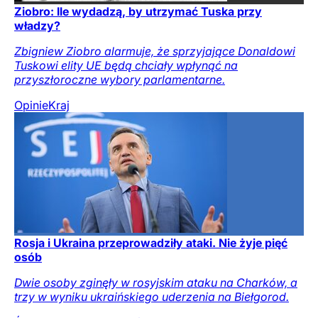
Ziobro: Ile wydadzą, by utrzymać Tuska przy
władzy?
Zbigniew Ziobro alarmuje, że sprzyjające Donaldowi
Tuskowi elity UE będą chciały wpłynąć na
przyszłoroczne wybory parlamentarne.
Opinie
Kraj
Rosja i Ukraina przeprowadziły ataki. Nie żyje pięć
osób
Dwie osoby zginęły w rosyjskim ataku na Charków, a
trzy w wyniku ukraińskiego uderzenia na Biełgorod.