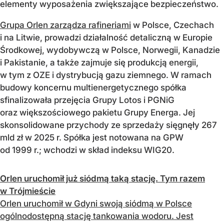
elementy wyposażenia zwiększające bezpieczeństwo.
Grupa Orlen zarządza rafineriami
w Polsce, Czechach
i na Litwie, prowadzi działalność detaliczną w Europie
Środkowej, wydobywczą w Polsce, Norwegii, Kanadzie
i Pakistanie, a także zajmuje się produkcją energii,
w tym z OZE i dystrybucją gazu ziemnego. W ramach
budowy koncernu multienergetycznego spółka
sfinalizowała przejęcia Grupy Lotos i PGNiG
oraz większościowego pakietu Grupy Energa. Jej
skonsolidowane przychody ze sprzedaży sięgnęły 267
mld zł w 2025 r. Spółka jest notowana na GPW
od 1999 r.; wchodzi w skład indeksu WIG20.
Orlen uruchomił już siódmą taką stację. Tym razem
w Trójmieście
Orlen uruchomił w Gdyni swoją siódmą w Polsce
ogólnodostępną stację tankowania wodoru. Jest