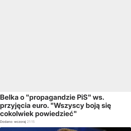
Belka o "propagandzie PiS" ws.
przyjęcia euro. "Wszyscy boją się
cokolwiek powiedzieć"
Dodano:
wczoraj
21:15