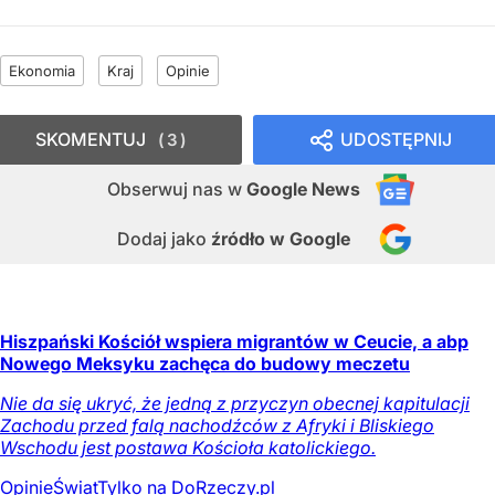
Ekonomia
Kraj
Opinie
SKOMENTUJ
UDOSTĘPNIJ
3
Obserwuj nas
w
Google News
Dodaj jako
źródło w Google
Hiszpański Kościół wspiera migrantów w Ceucie, a abp
Nowego Meksyku zachęca do budowy meczetu
Nie da się ukryć, że jedną z przyczyn obecnej kapitulacji
Zachodu przed falą nachodźców z Afryki i Bliskiego
Wschodu jest postawa Kościoła katolickiego.
Opinie
Świat
Tylko na DoRzeczy.pl