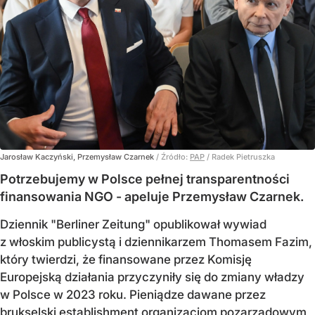
Jarosław Kaczyński, Przemysław Czarnek
/ Źródło:
PAP
/
Radek Pietruszka
Potrzebujemy w Polsce pełnej transparentności
finansowania NGO - apeluje Przemysław Czarnek.
Dziennik "Berliner Zeitung" opublikował wywiad
z włoskim publicystą i dziennikarzem Thomasem Fazim,
który twierdzi, że finansowane przez Komisję
Europejską działania przyczyniły się do zmiany władzy
w Polsce w 2023 roku. Pieniądze dawane przez
brukselski establishment organizacjom pozarządowym