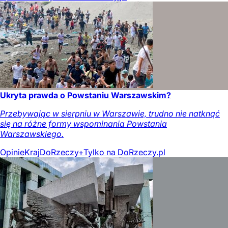
Ukryta prawda o Powstaniu Warszawskim?
Przebywając w sierpniu w Warszawie, trudno nie natknąć
się na różne formy wspominania Powstania
Warszawskiego.
Opinie
Kraj
DoRzeczy+
Tylko na DoRzeczy.pl