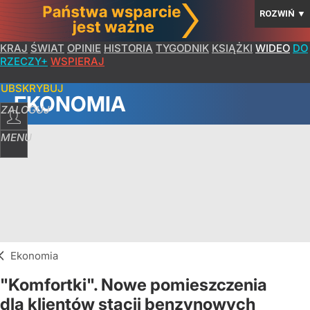
ROZWIŃ
▼
KRAJ
ŚWIAT
OPINIE
HISTORIA
TYGODNIK
KSIĄŻKI
WIDEO
DO
RZECZY+
WSPIERAJ
SUBSKRYBUJ
EKONOMIA
ZALOGUJ
MENU
Ekonomia
"Komfortki". Nowe pomieszczenia
dla klientów stacji benzynowych