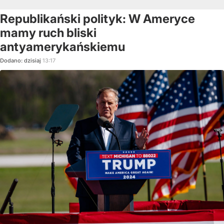
Republikański polityk: W Ameryce
mamy ruch bliski
antyamerykańskiemu
Dodano:
dzisiaj
13:17