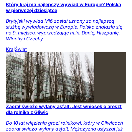
Który kraj ma najlepszy wywiad w Europie? Polska
w pierwszej dziesiątce
Brytyjski wywiad MI6 został uznany za najlepszą
służbę wywiadowczą w Europie. Polska znalazła się
na 9. miejscu, wyprzedzając m.in. Danię, Hiszpanię,
Włochy i Czechy
Kraj
Świat
Zaorał świeżo wylany asfalt. Jest wniosek o areszt
dla rolnika z Gliwic
Do 10 lat więzienia grozi rolnikowi, który w Gliwicach
zaorał świeżo wylany asfalt. Mężczyzna usłyszał już