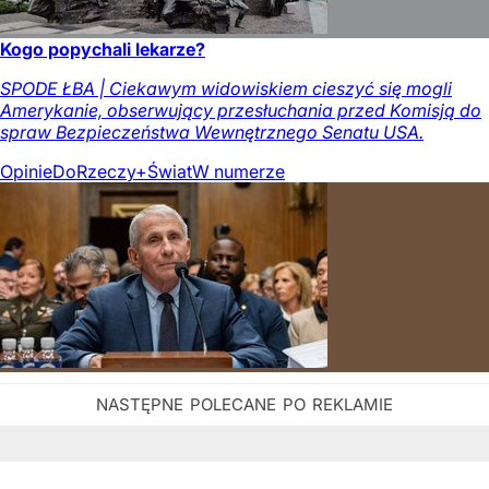
Kogo popychali lekarze?
SPODE ŁBA | Ciekawym widowiskiem cieszyć się mogli
Amerykanie, obserwujący przesłuchania przed Komisją do
spraw Bezpieczeństwa Wewnętrznego Senatu USA.
Opinie
DoRzeczy+
Świat
W numerze