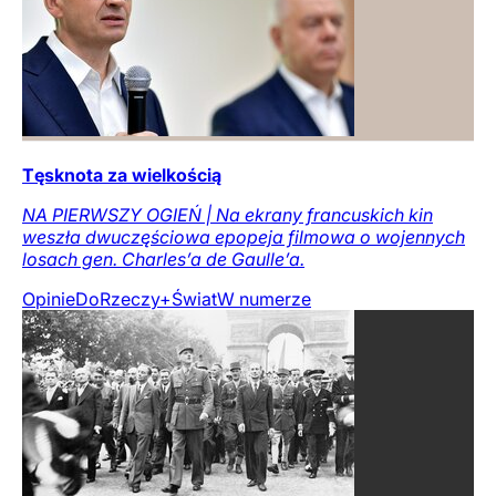
Tęsknota za wielkością
NA PIERWSZY OGIEŃ | Na ekrany francuskich kin
weszła dwuczęściowa epopeja filmowa o wojennych
losach gen. Charles’a de Gaulle’a.
Opinie
DoRzeczy+
Świat
W numerze