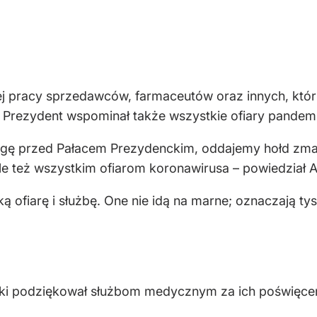
ej pracy sprzedawców, farmaceutów oraz innych, któ
ą. Prezydent wspominał także wszystkie ofiary pandemi
agę przed Pałacem Prezydenckim, oddajemy hołd zma
ale też wszystkim ofiarom koronawirusa – powiedział 
ką ofiarę i służbę. One nie idą na marne; oznaczają t
i podziękował służbom medycznym za ich poświęceni