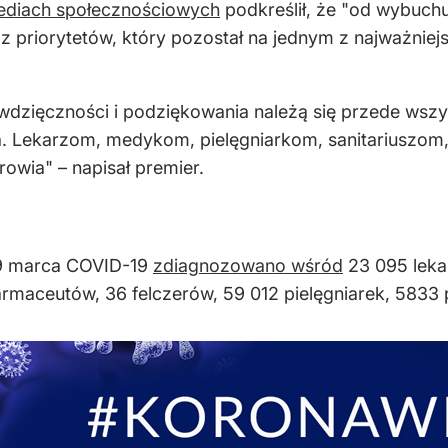
ediach społecznościowych
podkreślił, że "od wybuchu
z priorytetów, który pozostał na jednym z najważniej
 wdzięczności i podziękowania należą się przede wsz
a. Lekarzom, medykom, pielęgniarkom, sanitariuszo
owia" – napisał premier.
29 marca COVID-19
zdiagnozowano wśród
23 095 leka
armaceutów, 36 felczerów, 59 012 pielęgniarek, 5833