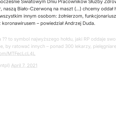
dnocześnie Światowym Dniu Pracowników Służby Zdro
naszą Biało-Czerwoną na maszt (...) chcemy oddał h
eż wszystkim innym osobom: żołnierzom, funkcjonariu
z koronawirusem – powiedział Andrzej Duda.
 ?? to symbol najwyższego hołdu, jaki RP oddaje s
bie, by ratować innych – ponad 300 lekarzy, pielęgniare
.com/MTFecLcL4L
ntpl)
April 7, 2021