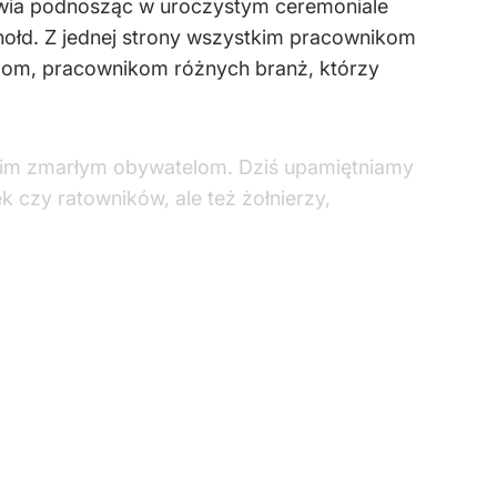
wia podnosząc w uroczystym ceremoniale
ołd. Z jednej strony wszystkim pracownikom
szom, pracownikom różnych branż, którzy
woim zmarłym obywatelom. Dziś upamiętniamy
k czy ratowników, ale też żołnierzy,