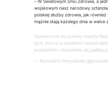
– W Światowym Dniu Zdrowia, a je
wojskowym nasz narodowy sztandar, 
polskiej służby zdrowia, jak równi
mężnie stają każdego dnia w walce 
Opuszczona do połowy masztu flaga
tych, ktorzy w pandemii narazili sie
policjantów i strażaków.
pic.twitter
— Kancelaria Prezydenta (@prezyde