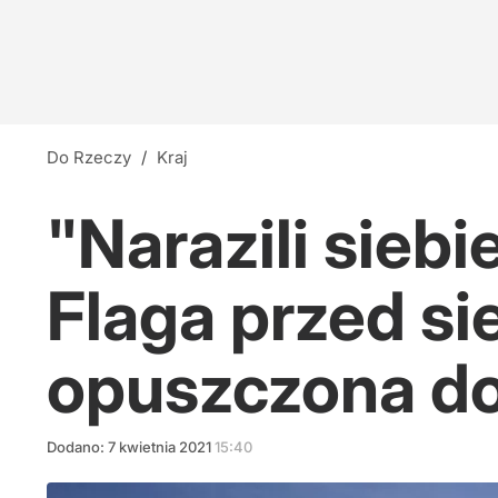
Do Rzeczy
/
Kraj
"Narazili siebi
Flaga przed si
opuszczona d
Dodano:
7
kwietnia
2021
15:40