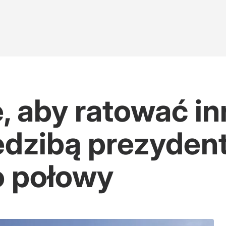
e, aby ratować in
edzibą prezyden
o połowy