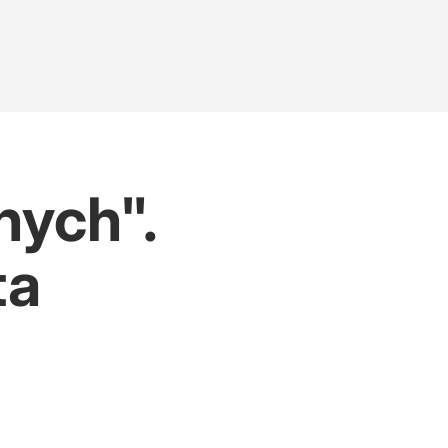
nych".
ta