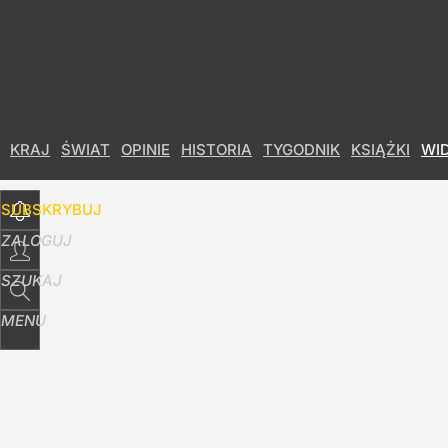
Udostępnij
65
Skomentuj
KRAJ
ŚWIAT
OPINIE
HISTORIA
TYGODNIK
KSIĄŻKI
WI
SUBSKRYBUJ
ZALOGUJ
SZUKAJ
MENU