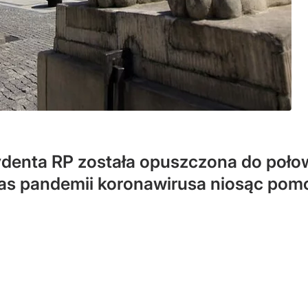
ydenta RP została opuszczona do poło
czas pandemii koronawirusa niosąc pom