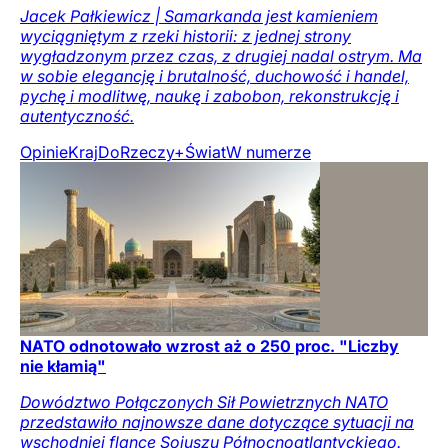
Jacek Pałkiewicz | Samarkanda jest kamieniem
wyciągniętym z rzeki historii: z jednej strony
wygładzonym przez czas, z drugiej nadal ostrym. Ma
w sobie elegancję i brutalność, duchowość i handel,
pychę i modlitwę, naukę i zabobon, rekonstrukcję i
autentyczność.
Opinie
Kraj
DoRzeczy+
Świat
W numerze
NATO odnotowało wzrost aż o 250 proc. "Liczby
nie kłamią"
Dowództwo Połączonych Sił Powietrznych NATO
przedstawiło najnowsze dane dotyczące sytuacji na
wschodniej flance Sojuszu Północnoatlantyckiego.