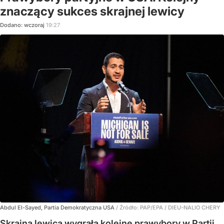
znaczący sukces skrajnej lewicy
Dodano:
wczoraj
19:27
Abdul El-Sayed, Partia Demokratyczna USA
/ Źródło:
PAP/EPA
/
DIEU-NALIO CHERY
Skrajna lewica wygrała kolejne prawybory w Partii