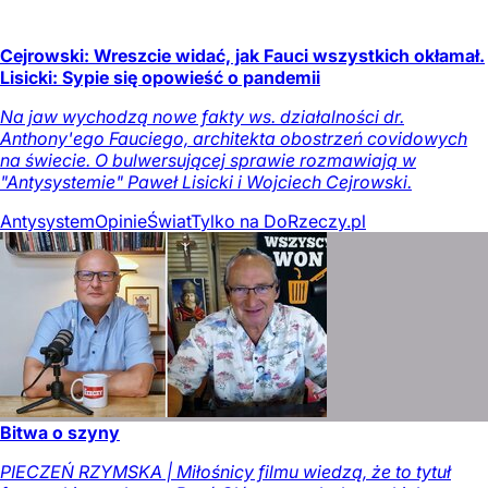
Cejrowski: Wreszcie widać, jak Fauci wszystkich okłamał.
Lisicki: Sypie się opowieść o pandemii
Na jaw wychodzą nowe fakty ws. działalności dr.
Anthony'ego Fauciego, architekta obostrzeń covidowych
na świecie. O bulwersującej sprawie rozmawiają w
"Antysystemie" Paweł Lisicki i Wojciech Cejrowski.
Antysystem
Opinie
Świat
Tylko na DoRzeczy.pl
Bitwa o szyny
PIECZEŃ RZYMSKA | Miłośnicy filmu wiedzą, że to tytuł