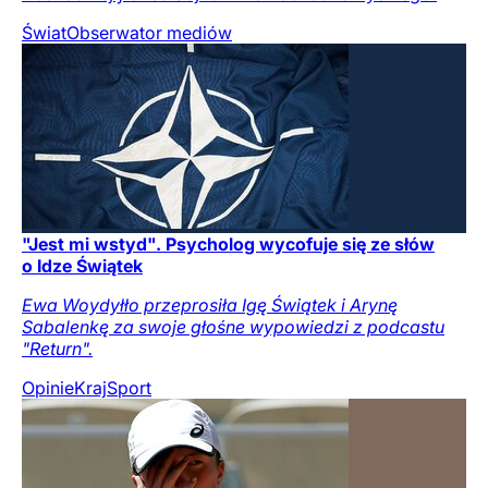
Świat
Obserwator mediów
"Jest mi wstyd". Psycholog wycofuje się ze słów
o Idze Świątek
Ewa Woydyłło przeprosiła Igę Świątek i Arynę
Sabalenkę za swoje głośne wypowiedzi z podcastu
"Return".
Opinie
Kraj
Sport