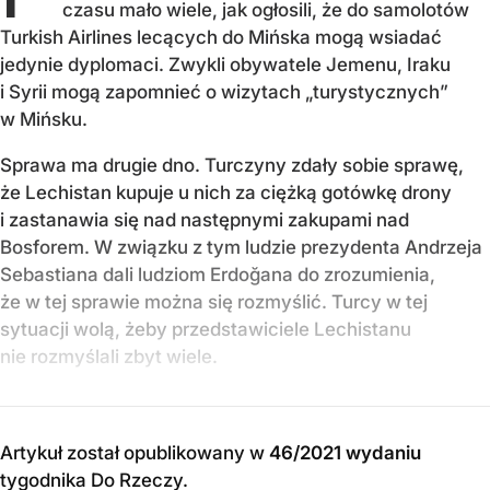
czasu mało wiele, jak ogłosili, że do samolotów
Turkish Airlines lecących do Mińska mogą wsiadać
jedynie dyplomaci. Zwykli obywatele Jemenu, Iraku
i Syrii mogą zapomnieć o wizytach „turystycznych”
w Mińsku.
Sprawa ma drugie dno. Turczyny zdały sobie sprawę,
że Lechistan kupuje u nich za ciężką gotówkę drony
i zastanawia się nad następnymi zakupami nad
Bosforem. W związku z tym ludzie prezydenta Andrzeja
Sebastiana dali ludziom Erdoğana do zrozumienia,
że w tej sprawie można się rozmyślić. Turcy w tej
sytuacji wolą, żeby przedstawiciele Lechistanu
nie rozmyślali zbyt wiele.
Artykuł został opublikowany w
46/2021 wydaniu
tygodnika Do Rzeczy
.