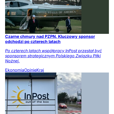
Czarne chmury nad PZPN. Kluczowy sponsor
odchodzi po czterech latach
Po czterech latach współpracy InPost przestał być
sponsorem strategicznym Polskiego Związku Piłki
Nożnej.
Ekonomia
Opinie
Kraj