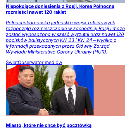
Niepokojące doniesienia z Rosji. Korea Północna
rozmieści nawet 120 rakiet
Północnokoreańska jednostka wojsk rakietowych
rozpoczęła rozmieszczanie w zachodniej Rosji i może
zostać wyposażona w sześć wyrzutni oraz nawet 120
pocisków balistycznych KN-23 i KN-24 – wynika z
informacji przekazanych przez Główny Zarząd
Wywiadu Ministerstwa Obrony Ukrainy (HUR).
Świat
Obserwator mediów
Miasto, które nie chce być pocztówką