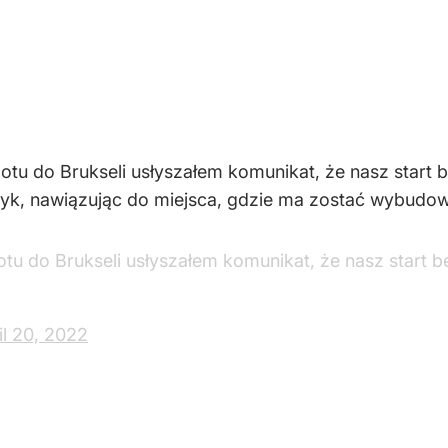
otu do Brukseli usłyszałem komunikat, że nasz start 
ityk, nawiązując do miejsca, gdzie ma zostać wybudo
tu do Brukseli usłyszałem komunikat, że nasz start b
il 20, 2022