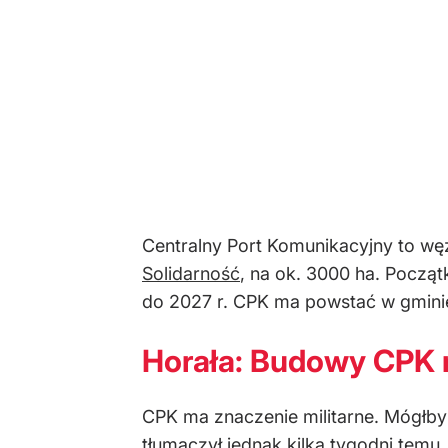
Centralny Port Komunikacyjny to w
Solidarność
, na ok. 3000 ha. Pocz
do 2027 r. CPK ma powstać w gmin
Horała: Budowy CPK n
CPK ma znaczenie militarne. Mógłby 
tłumaczył jednak kilka tygodni temu