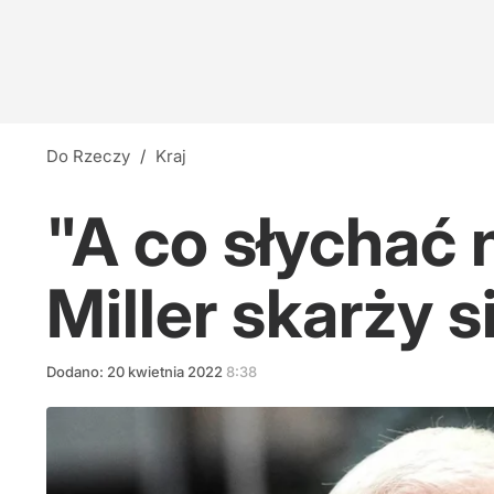
Do Rzeczy
/
Kraj
"A co słychać 
Miller skarży 
Dodano:
20
kwietnia
2022
8:38