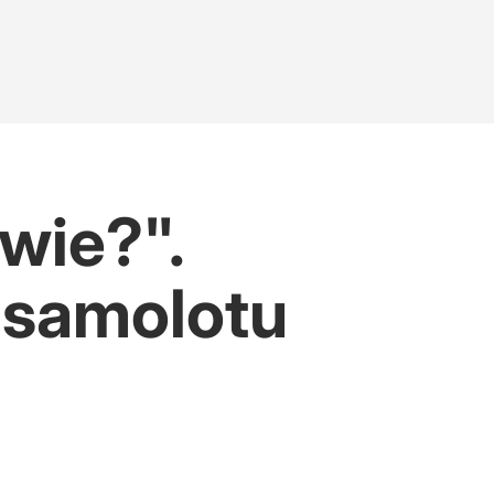
wie?".
e samolotu