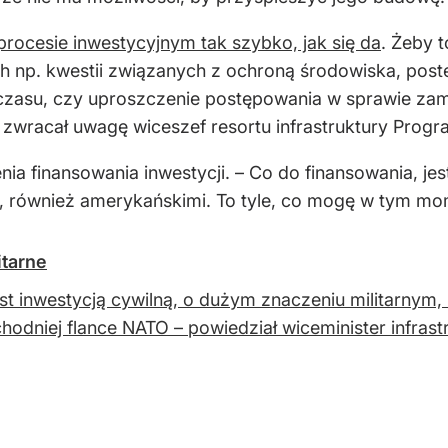
procesie inwestycyjnym tak szybko, jak się da
. Żeby 
ch np. kwestii związanych z ochroną środowiska, po
czasu, czy uproszczenie postępowania w sprawie zam
 zwracał uwagę wiceszef resortu infrastruktury Progra
nia finansowania inwestycji. – Co do finansowania, je
 również amerykańskimi. To tyle, co mogę w tym mo
itarne
st inwestycją cywilną, o dużym znaczeniu militarnym, 
hodniej flance NATO – powiedział wiceminister infrast