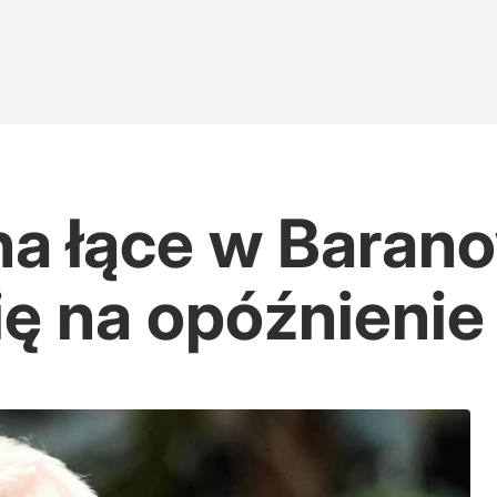
na łące w Barano
się na opóźnieni