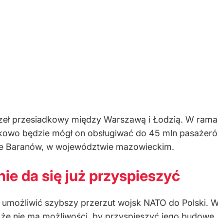
ęzeł przesiadkowy między Warszawą i Łodzią. W ram
ątkowo będzie mógł on obsługiwać do 45 mln pasaże
ie Baranów, w województwie mazowieckim.
ie da się już przyspieszyć
umożliwić szybszy przerzut wojsk NATO do Polski. Wi
, że nie ma możliwości, by przyspieszyć jego budowę.