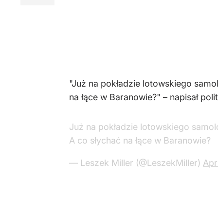
"Już na pokładzie lotowskiego samol
na łące w Baranowie?" – napisał pol
Już na pokładzie lotowskiego samolo
A co słychać na łące w Baranowie?
— Leszek Miller (@LeszekMiller)
Apr