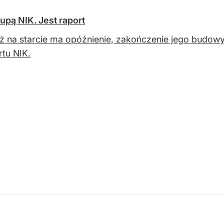
upą NIK. Jest raport
ż na starcie ma opóźnienie, zakończenie jego budow
rtu NIK.