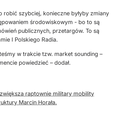
to robić szybciej, konieczne byłyby zmiany
stępowaniem środowiskowym - bo to są
ówień publicznych, przetargów. To są
mie I Polskiego Radia.
steśmy w trakcie tzw. market sounding –
mencie powiedzieć – dodał.
zwiększa raptownie military mobility
ruktury Marcin Horała.