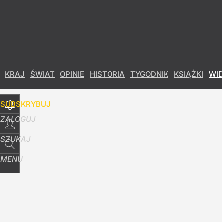
Udostępnij
1
Skomentuj
KRAJ
ŚWIAT
OPINIE
HISTORIA
TYGODNIK
KSIĄŻKI
WI
SUBSKRYBUJ
ZALOGUJ
SZUKAJ
MENU