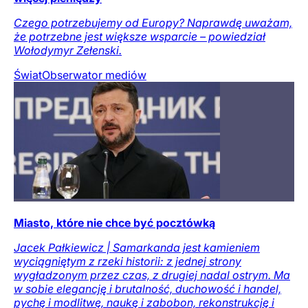
Czego potrzebujemy od Europy? Naprawdę uważam,
że potrzebne jest większe wsparcie – powiedział
Wołodymyr Zełenski.
Świat
Obserwator mediów
Miasto, które nie chce być pocztówką
Jacek Pałkiewicz | Samarkanda jest kamieniem
wyciągniętym z rzeki historii: z jednej strony
wygładzonym przez czas, z drugiej nadal ostrym. Ma
w sobie elegancję i brutalność, duchowość i handel,
pychę i modlitwę, naukę i zabobon, rekonstrukcję i