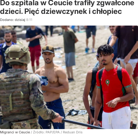
Do szpitala w Ceucie trafiły zgwałcone
dzieci. Pięć dziewczynek i chłopiec
Dodano:
dzisiaj
8:11
Migranci w Ceucie
/ Źródło:
PAP/EPA
/
Reduan Dris