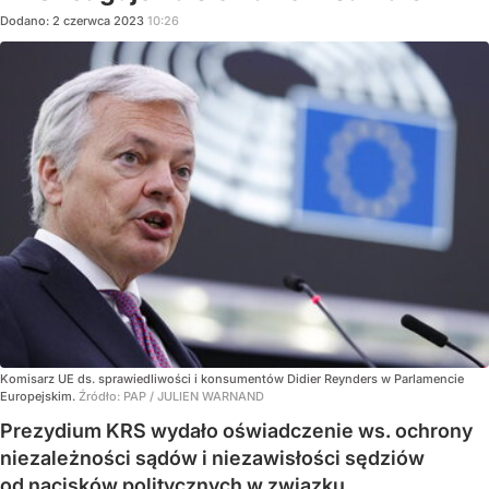
Dodano:
2
czerwca
2023
10:26
Komisarz UE ds. sprawiedliwości i konsumentów Didier Reynders w Parlamencie
Europejskim.
Źródło:
PAP
/
JULIEN WARNAND
Prezydium KRS wydało oświadczenie ws. ochrony
niezależności sądów i niezawisłości sędziów
od nacisków politycznych w związku