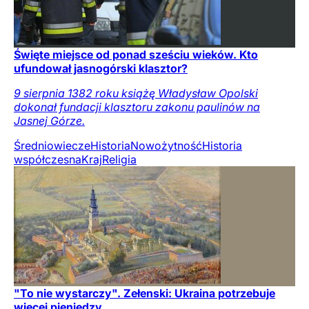
Święte miejsce od ponad sześciu wieków. Kto
ufundował jasnogórski klasztor?
9 sierpnia 1382 roku książę Władysław Opolski
dokonał fundacji klasztoru zakonu paulinów na
Jasnej Górze.
Średniowiecze
Historia
Nowożytność
Historia
współczesna
Kraj
Religia
"To nie wystarczy". Zełenski: Ukraina potrzebuje
więcej pieniędzy