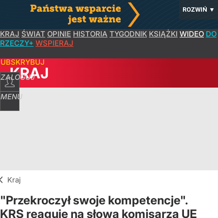
ROZWIŃ
▼
KRAJ
ŚWIAT
OPINIE
HISTORIA
TYGODNIK
KSIĄŻKI
WIDEO
DO
RZECZY+
WSPIERAJ
SUBSKRYBUJ
KRAJ
ZALOGUJ
MENU
Kraj
"Przekroczył swoje kompetencje".
KRS reaguje na słowa komisarza UE