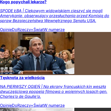
Kogo popychali lekarze?
SPODE ŁBA | Ciekawym widowiskiem cieszyć się mogli
Amerykanie, obserwujący przesłuchania przed Komisją do
spraw Bezpieczeństwa Wewnętrznego Senatu USA.
Opinie
DoRzeczy+
Świat
W numerze
Tęsknota za wielkością
NA PIERWSZY OGIEŃ | Na ekrany francuskich kin weszła
dwuczęściowa epopeja filmowa o wojennych losach gen.
Charles’a de Gaulle’a.
Opinie
DoRzeczy+
Świat
W numerze