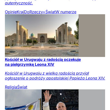
autentyczność.
Opinie
Kraj
DoRzeczy+
Świat
W numerze
Kościół w Urugwaju z radością oczekuje
na pielgrzymkę Leona XIV
Kościół w Urugwaju z wielką radością przyjął
ogłoszenie o podróży apostolskiej Papieża Leona XIV.
Religia
Świat