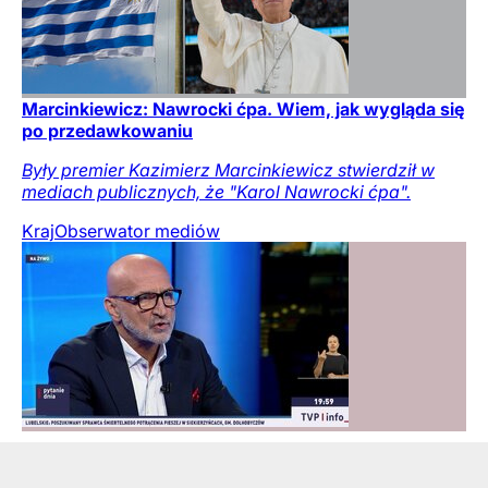
Marcinkiewicz: Nawrocki ćpa. Wiem, jak wygląda się
po przedawkowaniu
Były premier Kazimierz Marcinkiewicz stwierdził w
mediach publicznych, że "Karol Nawrocki ćpa".
Kraj
Obserwator mediów