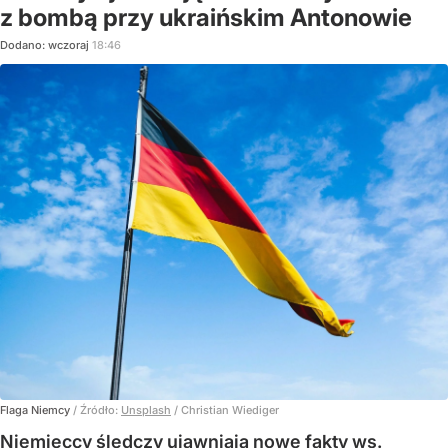
z bombą przy ukraińskim Antonowie
Dodano:
wczoraj
18:46
Flaga Niemcy
/ Źródło:
Unsplash
/
Christian Wiediger
Niemieccy śledczy ujawniają nowe fakty ws.