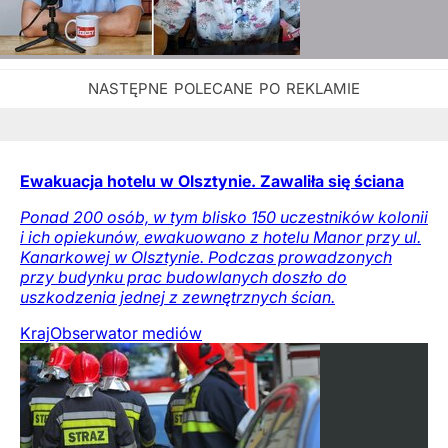
Ewakuacja hotelu w Olsztynie. Zawaliła się ściana
Ponad 200 osób, w tym blisko 150 uczestników kolonii
i ich opiekunów, ewakuowano z hotelu Manor przy ul.
Kanarkowej w Olsztynie. Podczas prowadzonych
przy budynku prac budowlanych doszło do
uszkodzenia jednej z zewnętrznych ścian.
Kraj
Obserwator mediów