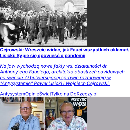
Cejrowski: Wreszcie widać, jak Fauci wszystkich okłamał.
Lisicki: Sypie się opowieść o pandemii
Na jaw wychodzą nowe fakty ws. działalności dr.
Anthony'ego Fauciego, architekta obostrzeń covidowych
na świecie. O bulwersującej sprawie rozmawiają w
"Antysystemie" Paweł Lisicki i Wojciech Cejrowski.
Antysystem
Opinie
Świat
Tylko na DoRzeczy.pl