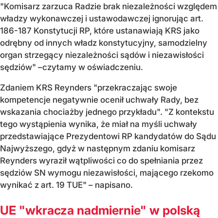
"Komisarz zarzuca Radzie brak niezależności względem
władzy wykonawczej i ustawodawczej ignorując art.
186-187 Konstytucji RP, które ustanawiają KRS jako
odrębny od innych władz konstytucyjny, samodzielny
organ strzegący niezależności sądów i niezawisłości
sędziów" –czytamy w oświadczeniu.
Zdaniem KRS Reynders "przekraczając swoje
kompetencje negatywnie ocenił uchwały Rady, bez
wskazania chociażby jednego przykładu". "Z kontekstu
tego wystąpienia wynika, że miał na myśli uchwały
przedstawiające Prezydentowi RP kandydatów do Sądu
Najwyższego, gdyż w następnym zdaniu komisarz
Reynders wyraził wątpliwości co do spełniania przez
sędziów SN wymogu niezawisłości, mającego rzekomo
wynikać z art. 19 TUE" – napisano.
UE "wkracza nadmiernie" w polską