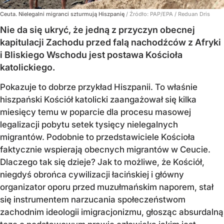
Ceuta. Nielegalni migranci szturmują Hiszpanię
/ Źródło:
PAP/EPA
/
Reduan Dris
Nie da się ukryć, że jedną z przyczyn obecnej
kapitulacji Zachodu przed falą nachodźców z Afryki
i Bliskiego Wschodu jest postawa Kościoła
katolickiego.
Pokazuje to dobrze przykład Hiszpanii. To właśnie
hiszpański Kościół katolicki zaangażował się kilka
miesięcy temu w poparcie dla procesu masowej
legalizacji pobytu setek tysięcy nielegalnych
migrantów. Podobnie to przedstawiciele Kościoła
faktycznie wspierają obecnych migrantów w Ceucie.
Dlaczego tak się dzieje? Jak to możliwe, że Kościół,
niegdyś obrońca cywilizacji łacińskiej i główny
organizator oporu przed muzułmańskim naporem, stał
się instrumentem narzucania społeczeństwom
zachodnim ideologii imigracjonizmu, głosząc absurdalną